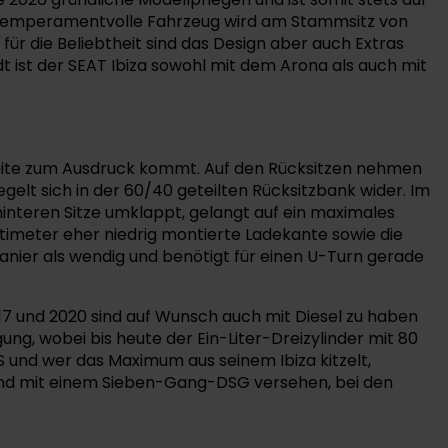
as temperamentvolle Fahrzeug wird am Stammsitz von
ür die Beliebtheit sind das Design aber auch Extras
ist der SEAT Ibiza sowohl mit dem Arona als auch mit
Breite zum Ausdruck kommt. Auf den Rücksitzen nehmen
iegelt sich in der 60/40 geteilten Rücksitzbank wider. Im
hinteren Sitze umklappt, gelangt auf ein maximales
timeter eher niedrig montierte Ladekante sowie die
panier als wendig und benötigt für einen U-Turn gerade
017 und 2020 sind auf Wunsch auch mit Diesel zu haben
ung, wobei bis heute der Ein-Liter-Dreizylinder mit 80
PS und wer das Maximum aus seinem Ibiza kitzelt,
n sind mit einem Sieben-Gang-DSG versehen, bei den