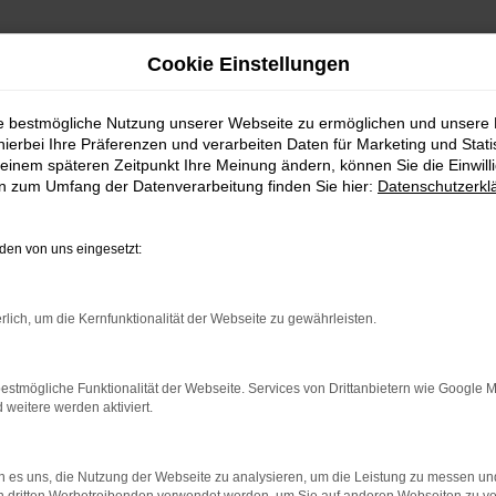
Cookie Einstellungen
ie bestmögliche Nutzung unserer Webseite zu ermöglichen und unsere
hierbei Ihre Präferenzen und verarbeiten Daten für Marketing und Stati
urg
einem späteren Zeitpunkt Ihre Meinung ändern, können Sie die Einwillig
en zum Umfang der Datenverarbeitung finden Sie hier:
Datenschutzerkl
hl für Wasserburg
en von uns eingesetzt:
asserburg und Umgebung ist dieses Fahrzeug ganz sicher ei
a. Hinzu kommt ein fairer Preis und die Vielseitigkeit, die
rlich, um die Kernfunktionalität der Webseite zu gewährleisten.
toPark GmbH ist als Mehrmarkenhaus seit 1992 in der Au
anisch gewachsen. Eine große Auswahl an günstigen Fahr
estmögliche Funktionalität der Webseite. Services von Drittanbietern wie Google 
eitere werden aktiviert.
 es uns, die Nutzung der Webseite zu analysieren, um die Leistung zu messen u