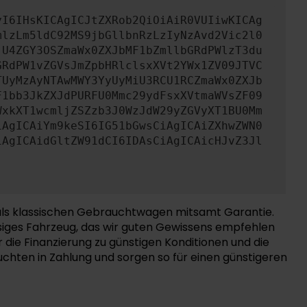
yI6IHsKICAgICJtZXRob2QiOiAiR0VUIiwKICAg
mlzLm5ldC92MS9jbGllbnRzLzIyNzAvd2Vic2l0
jU4ZGY3OSZmaWx0ZXJbMF1bZmllbGRdPWlzT3du
GRdPW1vZGVsJmZpbHRlclsxXVt2YWx1ZV09JTVC
TUyMzAyNTAwMWY3YyUyMiU3RCU1RCZmaWx0ZXJb
F1bb3JkZXJdPURFU0Mmc29ydFsxXVtmaWVsZF09
WxkXT1wcmljZSZzb3J0WzJdW29yZGVyXT1BU0Mm
iAgICAiYm9keSI6IG51bGwsCiAgICAiZXhwZWN0
iAgICAidGltZW91dCI6IDAsCiAgICAicHJvZ3Jl
 als klassischen Gebrauchtwagen mitsamt Garantie.
ssiges Fahrzeug, das wir guten Gewissens empfehlen
die Finanzierung zu günstigen Konditionen und die
chten in Zahlung und sorgen so für einen günstigeren