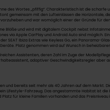
nne des Wortes „pfiffig“. Charakteristisch ist die scharfe
betont gemeinsam mit den Lufteinlässen die Horizontale, 
ervorzuheben und war womöglich einer der Gründe für den
eine Blöße und wird mit digitalem Cockpit nebst Infotainme
es via Apple CarPlay und Android Auto sind möglich. Ein
der SEAT Ibiza Extras wie Keyless Go, ein Panorama-Glas
Geräte. Platz genommen wird auf Wunsch in beheizbaren
eichen Assistenten, deren Zahl im Zuge der Modellpflege
halteassistent, adaptiver Geschwindigkeitsregler aber
en und bereits seit mehr als 40 Jahren auf dem Markt. Di
in Lifestyle-Fahrzeug. Das angestammte Habitat ist die I
Platz für kleine Familien vorhanden und das Preisniveau