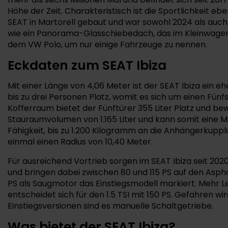
Höhe der Zeit. Charakteristisch ist die Sportlichkei
SEAT in Martorell gebaut und war sowohl 2024 als auch 
wie ein Panorama-Glasschiebedach, das im Kleinwagen-
dem VW Polo, um nur einige Fahrzeuge zu nennen.
Eckdaten zum SEAT Ibiza
Mit einer Länge von 4,06 Meter ist der SEAT Ibiza ein
bis zu drei Personen Platz, womit es sich um einen Fünfs
Kofferraum bietet der Fünftürer 355 Liter Platz und be
Stauraumvolumen von 1.165 Liter und kann somit eine M
Fähigkeit, bis zu 1.200 Kilogramm an die Anhängerkupplu
einmal einen Radius von 10,40 Meter.
Für ausreichend Vortrieb sorgen im SEAT Ibiza seit 202
und bringen dabei zwischen 80 und 115 PS auf den Asphal
PS als Saugmotor das Einstiegsmodell markiert. Mehr Lei
entscheidet sich für den 1.5 TSI mit 150 PS. Gefahren 
Einstiegsversionen sind es manuelle Schaltgetriebe.
Was bietet der SEAT Ibiza?