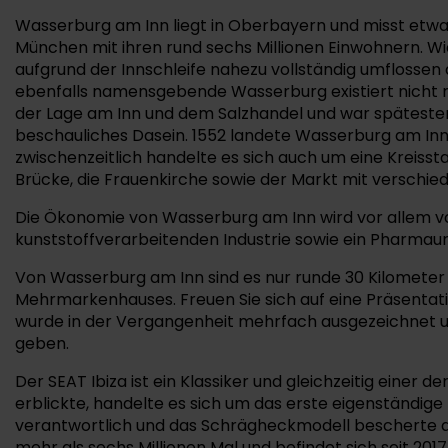
Wasserburg am Inn liegt in Oberbayern und misst etwas
München mit ihren rund sechs Millionen Einwohnern. Wi
aufgrund der Innschleife nahezu vollständig umflossen au
ebenfalls namensgebende Wasserburg existiert nicht me
der Lage am Inn und dem Salzhandel und war spätestens
beschauliches Dasein. 1552 landete Wasserburg am Inn 
zwischenzeitlich handelte es sich auch um eine Kreisst
Brücke, die Frauenkirche sowie der Markt mit verschi
Die Ökonomie von Wasserburg am Inn wird vor allem von
kunststoffverarbeitenden Industrie sowie ein Pharmau
Von Wasserburg am Inn sind es nur runde 30 Kilometer b
Mehrmarkenhauses. Freuen Sie sich auf eine Präsentat
wurde in der Vergangenheit mehrfach ausgezeichnet und
geben.
Der SEAT Ibiza ist ein Klassiker und gleichzeitig einer
erblickte, handelte es sich um das erste eigenständige
verantwortlich und das Schrägheckmodell bescherte der
mehr als sechs Millionen Mal und befindet sich seit 2017