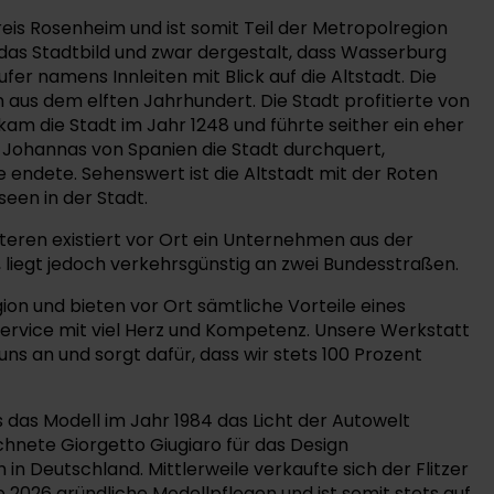
eis Rosenheim und ist somit Teil der Metropolregion
 das Stadtbild und zwar dergestalt, dass Wasserburg
fer namens Innleiten mit Blick auf die Altstadt. Die
aus dem elften Jahrhundert. Die Stadt profitierte von
am die Stadt im Jahr 1248 und führte seither ein eher
 Johannas von Spanien die Stadt durchquert,
 endete. Sehenswert ist die Altstadt mit der Roten
een in der Stadt.
eren existiert vor Ort ein Unternehmen aus der
liegt jedoch verkehrsgünstig an zwei Bundesstraßen.
on und bieten vor Ort sämtliche Vorteile eines
ervice mit viel Herz und Kompetenz. Unsere Werkstatt
s an und sorgt dafür, dass wir stets 100 Prozent
s das Modell im Jahr 1984 das Licht der Autowelt
ichnete Giorgetto Giugiaro für das Design
 Deutschland. Mittlerweile verkaufte sich der Flitzer
ie 2026 gründliche Modellpflegen und ist somit stets auf