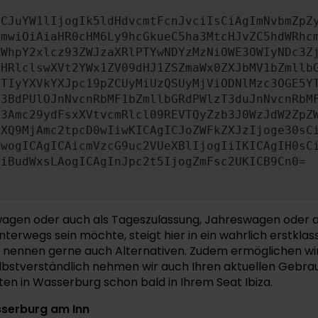
ICJuYW1lIjogIk5ldHdvcmtFcnJvciIsCiAgImNvbmZpZ
cmwiOiAiaHR0cHM6Ly9hcGkueC5ha3MtcHJvZC5hdWRhc
ZWhpY2xlcz93ZWJzaXRlPTYwNDYzMzNiOWE3OWIyNDc3Z
bHRlclswXVt2YWx1ZV09dHJ1ZSZmaWx0ZXJbMV1bZmllb
JTIyYXVkYXJpc19pZCUyMiUzQSUyMjViODNlMzc3OGE5Y
b3BdPUlOJnNvcnRbMF1bZmllbGRdPWlzT3duJnNvcnRbM
b3Amc29ydFsxXVtvcmRlcl09REVTQyZzb3J0WzJdW2ZpZ
aXQ9MjAmc2tpcD0wIiwKICAgICJoZWFkZXJzIjoge30sC
ewogICAgICAicmVzcG9uc2VUeXBlIjogIiIKICAgIH0sC
OiBudWxsLAogICAgInJpc2t5IjogZmFsc2UKICB9Cn0=
Neuwagen oder auch als Tageszulassung, Jahreswagen oder
terwegs sein möchte, steigt hier in ein wahrlich erstkla
nennen gerne auch Alternativen. Zudem ermöglichen wir 
lbstverständlich nehmen wir auch Ihren aktuellen Gebrau
en in Wasserburg schon bald in Ihrem Seat Ibiza.
sserburg am Inn