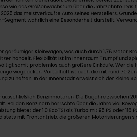
t ebenso wie das Größenwachstum über die Jahrzehnte. D
2025 das meistverkaufte Auto seines Herstellers. Gründe f
Segment wahrlich eine Besonderheit darstellt. Verwandt 
 eher geräumiger Kleinwagen, was auch durch 1,78 Meter 
itzer handelt. Flexibilität ist im Innenraum Trumpf und sp
wältigt somit problemlos auch größere Einkäufe. Wer die 
enge wegpacken. Vorteilhaft ist auch die mit rund 70 Zen
ng zu heften. In der Innenstadt erweist sich der kleine S
0 ausschließlich Benzinmotoren. Die Baujahre zwischen 2
t. Bei den Benzinern herrschte über die Jahre viel Beweg
stung bietet der 1.0 EcoTSI als Turbo mit 95 PS oder 116 
wird stets mit Frontantrieb, die größeren Motorisierunge