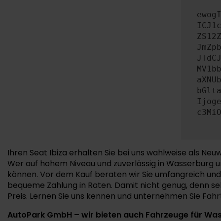
ewog
ICJ1
ZS12
JmZp
JTdC
MV1b
aXNU
bGlt
Ijog
c3Mi
Ihren Seat Ibiza erhalten Sie bei uns wahlweise als 
Wer auf hohem Niveau und zuverlässig in Wasserburg un
können. Vor dem Kauf beraten wir Sie umfangreich und 
bequeme Zahlung in Raten. Damit nicht genug, denn se
Preis. Lernen Sie uns kennen und unternehmen Sie Fahrt
AutoPark GmbH – wir bieten auch Fahrzeuge für Wa