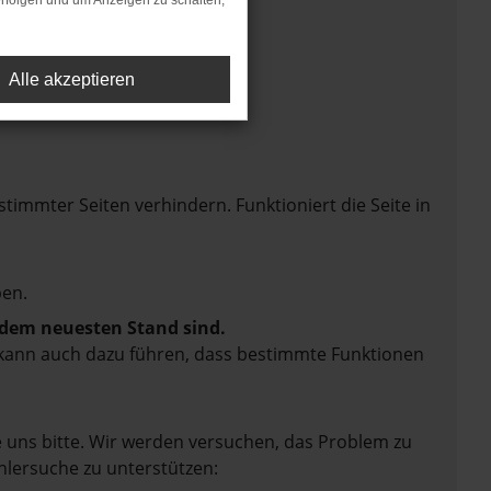
rfolgen und um Anzeigen zu schalten,
Alle akzeptieren
mmter Seiten verhindern. Funktioniert die Seite in
en.
f dem neuesten Stand sind.
rn kann auch dazu führen, dass bestimmte Funktionen
e uns bitte. Wir werden versuchen, das Problem zu
hlersuche zu unterstützen: