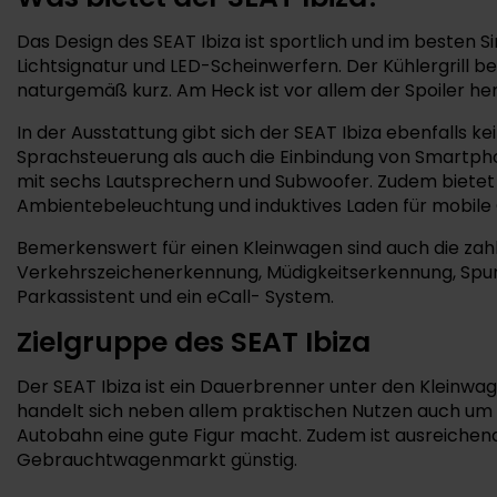
Das Design des SEAT Ibiza ist sportlich und im besten Si
Lichtsignatur und LED-Scheinwerfern. Der Kühlergrill 
naturgemäß kurz. Am Heck ist vor allem der Spoiler h
In der Ausstattung gibt sich der SEAT Ibiza ebenfalls k
Sprachsteuerung als auch die Einbindung von Smartphon
mit sechs Lautsprechern und Subwoofer. Zudem bietet 
Ambientebeleuchtung und induktives Laden für mobile 
Bemerkenswert für einen Kleinwagen sind auch die zahlr
Verkehrszeichenerkennung, Müdigkeitserkennung, Spur
Parkassistent und ein eCall- System.
Zielgruppe des SEAT Ibiza
Der SEAT Ibiza ist ein Dauerbrenner unter den Kleinwag
handelt sich neben allem praktischen Nutzen auch um e
Autobahn eine gute Figur macht. Zudem ist ausreichend 
Gebrauchtwagenmarkt günstig.