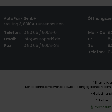
AutoPark GmbH
Öffnungszei
Mailling 3, 83104 Tuntenhausen
Telefon:
0 80 65 / 9068-0
Mo. - Do.
8:
Email:
info@autopark1.de
Fr.
8:
Fax:
0 80 65 / 9068-28
Sa.
9:
Telefon:
0
Ehemaliger 
1
Der errechnete Preisvorteil sowie die angegebene Erspar
2
Hierbei hand
3
Hierbei h
Impressum