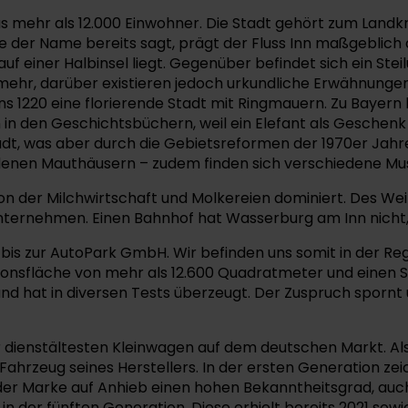
 mehr als 12.000 Einwohner. Die Stadt gehört zum Landkr
e der Name bereits sagt, prägt der Fluss Inn maßgeblich
f einer Halbinsel liegt. Gegenüber befindet sich ein Steilu
hr, darüber existieren jedoch urkundliche Erwähnungen 
 1220 eine florierende Stadt mit Ringmauern. Zu Bayern k
in den Geschichtsbüchern, weil ein Elefant als Geschenk
adt, was aber durch die Gebietsreformen der 1970er Jahre
edenen Mauthäusern – zudem finden sich verschiedene Mus
 der Milchwirtschaft und Molkereien dominiert. Des Weit
nternehmen. Einen Bahnhof hat Wasserburg am Inn nicht, 
is zur AutoPark GmbH. Wir befinden uns somit in der Regi
ionsfläche von mehr als 12.600 Quadratmeter und einen S
 hat in diversen Tests überzeugt. Der Zuspruch spornt un
 der dienstältesten Kleinwagen auf dem deutschen Markt. Al
 Fahrzeug seines Herstellers. In der ersten Generation ze
 Marke auf Anhieb einen hohen Bekanntheitsgrad, auch in
 in der fünften Generation. Diese erhielt bereits 2021 sow