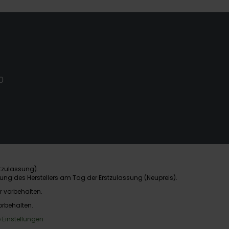
0
tzulassung).
ung des Herstellers am Tag der Erstzulassung (Neupreis).
r vorbehalten.
orbehalten.
 Einstellungen