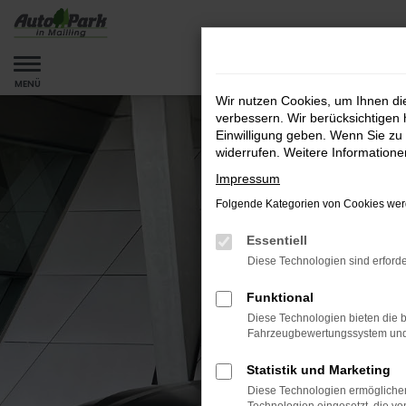
Zum
Hauptinhalt
springen
MENÜ
Wir nutzen Cookies, um Ihnen d
verbessern. Wir berücksichtigen 
Einwilligung geben. Wenn Sie zu 
widerrufen. Weitere Information
Impressum
Folgende Kategorien von Cookies werd
Essentiell
Diese Technologien sind erforde
Funktional
Diese Technologien bieten die b
Fahrzeugbewertungssystem und w
Statistik und Marketing
Diese Technologien ermöglichen