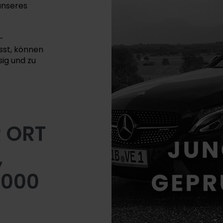
unseres
e
-
st, können
sig und zu
 ORT
,
.000