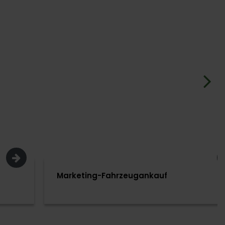
arketing-Fahrzeugankauf
Marke