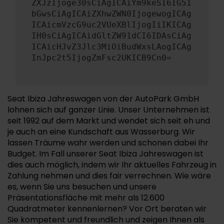
ZXJzIjoge30sCiAgICAiYm9keSI6IG51
bGwsCiAgICAiZXhwZWN0IjogewogICAg
ICAicmVzcG9uc2VUeXBlIjogIiIKICAg
IH0sCiAgICAidGltZW91dCI6IDAsCiAg
ICAicHJvZ3Jlc3MiOiBudWxsLAogICAg
InJpc2t5IjogZmFsc2UKICB9Cn0=
Seat Ibiza Jahreswagen von der AutoPark GmbH
lohnen sich auf ganzer Linie. Unser Unternehmen ist
seit 1992 auf dem Markt und wendet sich seit eh und
je auch an eine Kundschaft aus Wasserburg. Wir
lassen Träume wahr werden und schonen dabei Ihr
Budget. Im Fall unserer Seat Ibiza Jahreswagen ist
dies auch möglich, indem wir Ihr aktuelles Fahrzeug in
Zahlung nehmen und dies fair verrechnen. Wie wäre
es, wenn Sie uns besuchen und unsere
Präsentationsfläche mit mehr als 12.600
Quadratmeter kennenlernen? Vor Ort beraten wir
Sie kompetent und freundlich und zeigen Ihnen als