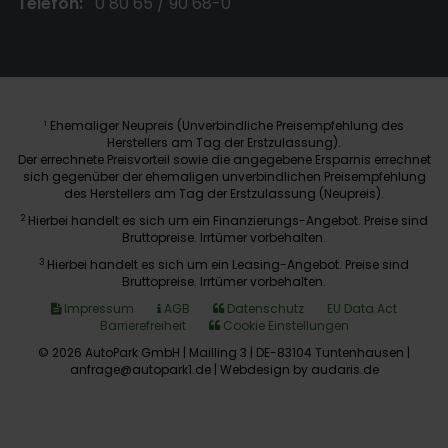
Telefon:
0 80 65 / 90 68-0
Ehemaliger Neupreis (Unverbindliche Preisempfehlung des
1
Herstellers am Tag der Erstzulassung).
Der errechnete Preisvorteil sowie die angegebene Ersparnis errechnet
sich gegenüber der ehemaligen unverbindlichen Preisempfehlung
des Herstellers am Tag der Erstzulassung (Neupreis).
2
Hierbei handelt es sich um ein Finanzierungs-Angebot. Preise sind
Bruttopreise. Irrtümer vorbehalten.
3
Hierbei handelt es sich um ein Leasing-Angebot. Preise sind
Bruttopreise. Irrtümer vorbehalten.
Impressum
AGB
Datenschutz
EU Data Act
Barrierefreiheit
Cookie Einstellungen
© 2026 AutoPark GmbH | Mailling 3 | DE-83104 Tuntenhausen |
anfrage@autopark1.de |
Webdesign by audaris.de