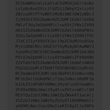
ZC5hdWRhcmlzLm5ldC92MS9jbGllbnRz
LzIyNzAvd2Vic2l0ZS12ZWhpY2xlcz93
ZWJzaXRlPTYwNDYzMzNiOWE3OWIyNDc3
ZjU4ZGY3OSZmaWx0ZXJbMF1bZmllbGRd
PWlzT3duJmZpbHRlclswXVt2YWx1ZV09
dHJ1ZSZmaWx0ZXJbMV1bZmllbGRdPW1v
ZGVsJmZpbHRlclsxXVt2YWx1ZV09JTVC
JTdCJTIyYXVkYXJpc19pZCUyMiUzQSUy
MjViODNlMzc3OGE5YTUyMzAyNTAwMWY3
YyUyMiU3RCU1RCZmaWx0ZXJbMV1bb3Bd
PUlOJmZpbHRlclsyXVtmaWVsZF09dXNh
Z2VTdGF0ZSZmaWx0ZXJbMl1bdmFsdWVd
PSU1QiUyMlVTRURfT05FWUVBUiUyMiU1
RCZmaWx0ZXJbMl1bb3BdPUlOJnNvcnRb
MF1bZmllbGRdPWlzT3duJnNvcnRbMF1b
b3JkZXJdPURFU0Mmc29ydFsxXVtmaWVs
ZF09aXNUb3Amc29ydFsxXVtvcmRlcl09
REVTQyZzb3J0WzJdW2ZpZWxkXT1wcmlj
ZSZzb3J0WzJdW29yZGVyXT1BU0MmbGlt
aXQ9MjAmc2tpcD0wIiwKICAgICJoZWFk