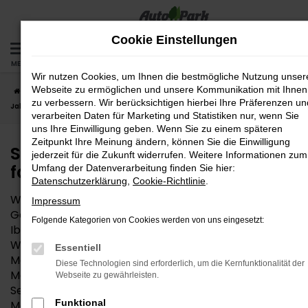
Zum
Hauptinhalt
Cookie Einstellungen
springen
MENÜ
Wir nutzen Cookies, um Ihnen die bestmögliche Nutzung unser
Webseite zu ermöglichen und unsere Kommunikation mit Ihnen
Startseite
Wasserburg
Seat
Seat Ibiza
Seat Ibiza
zu verbessern. Wir berücksichtigen hierbei Ihre Präferenzen un
Jahreswagen – das fast neue Auto für Wasserburg
verarbeiten Daten für Marketing und Statistiken nur, wenn Sie
uns Ihre Einwilligung geben. Wenn Sie zu einem späteren
Zeitpunkt Ihre Meinung ändern, können Sie die Einwilligung
Seat Ibiza Jahreswagen – das
jederzeit für die Zukunft widerrufen. Weitere Informationen zum
fast neue Auto für Wasserburg
Umfang der Datenverarbeitung finden Sie hier:
Datenschutzerklärung
,
Cookie-Richtlinie
.
Wem die Entscheidung zwischen Neuwagen und
Impressum
Gebrauchtwagen schwerfällt, findet in einem Seat
Folgende Kategorien von Cookies werden von uns eingesetzt:
Ibiza Jahreswagen die perfekte Mobilitätslösung für
Wasserburg und Umgebung. Angeboten werden
Essentiell
Modelle, die maximal vor zwölf Monaten zum ersten
Diese Technologien sind erforderlich, um die Kernfunktionalität der
Mal zugelassen wurden. In vielen Fällen stammen
Webseite zu gewährleisten.
Seat Ibiza Jahreswagen aus der aktuellen
Funktional
Modellgeneration und bieten entsprechend