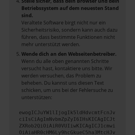
Stelle sicher, dass dein Browser und dein
Betriebssystem auf dem neuesten Stand
sind.
Veraltete Software birgt nicht nur ein
Sicherheitsrisiko, sondern kann auch dazu
führen, dass bestimmte Funktionen nicht
mehr unterstützt werden.
Wende dich an den Webseitenbetreiber.
Wenn du alle oben genannten Schritte
versucht hast, kontaktiere uns bitte. Wir
werden versuchen, das Problem zu
beheben. Du kannst uns diesen Text
schicken, um uns bei der Fehlersuche zu
unterstützen:
ewogICJuYW1lIjogIk5ldHdvcmtFcnJv
ciIsCiAgImNvbmZpZyI6IHsKICAgICJt
ZXRob2QiOiAiR0VUIiwKICAgICJ1cmwi
OiAiaHR0cHM6Ly9hcGkueC5ha3MtcHJv