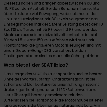
Diesel zu haben und bringen dabei zwischen 80 und
115 PS auf den Asphalt. Bei den Benzinern herrschte
über die Jahre viel Bewegung, wobei bis heute der
Ein-Liter-Dreizylinder mit 80 PS als Saugmotor das
Einstiegsmodell markiert. Mehr Leistung bietet der 1.0
EcoTSI als Turbo mit 95 PS oder 116 PS und wer das
Maximum aus seinem Ibiza kitzelt, entscheidet sich
für den 1.5 TSI mit 150 PS. Gefahren wird stets mit
Frontantrieb, die größeren Motorisierungen sind mit
einem Sieben-Gang-DSG versehen, bei den
Einstiegsversionen sind es manuelle Schaltgetriebe.
Was bietet der SEAT Ibiza?
Das Design des SEAT Ibiza ist sportlich und im besten
Sinne des Wortes „pfiffig“. Charakteristisch ist die
scharfe und klar konturierte Linienführung mitsamt
dreieckiger Lichtsignatur und LED-Scheinwerfern.
Der Kühlergrill betont gemeinsam mit den
Lufteinlässen die Horizontale, die Motorhaube ist eher
lang gezogen, die Überhänge naturgemäß kurz. Am