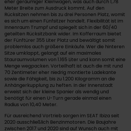
eher geräumiger Kleinwagen, was auch durch 1,78
Meter Breite zum Ausdruck kommt. Auf den
Rücksitzen nehmen bis zu drei Personen Platz, womit
es sich um einen Fünfsitzer handelt. Flexibilität ist im
Innenraum Trumpf und spiegelt sich in der 60/40
geteilten Rücksitzbank wider. Im Kofferraum bietet
der Fünftürer 355 Liter Platz und bewältigt somit
problemlos auch größere Einkäufe. Wer die hinteren
Sitze umklappt, gelangt auf ein maximales
Stauraumvolumen von 1.165 Liter und kann somit eine
Menge wegpacken. Vorteilhaft ist auch die mit rund
70 Zentimeter eher niedrig montierte Ladekante
sowie die Fähigkeit, bis zu 1.200 Kilogramm an die
Anhängerkupplung zu heften. In der Innenstadt
erweist sich der kleine Spanier als wendig und
benötigt für einen U-Turn gerade einmal einen
Radius von 10,40 Meter.
Für ausreichend Vortrieb sorgen im SEAT Ibiza seit
2020 ausschließlich Benzinmotoren. Die Baujahre
zwischen 2017 und 2020 sind auf Wunsch auch mit