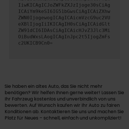
IiwKICAgICJoZWFkZXJzIjoge30sCiAg
ICAiYm9keSI6IG51bGwsCiAgICAiZXhw
ZWN0IjogewogICAgICAicmVzcG9uc2VU
eXBlIjogIiIKICAgIH0sCiAgICAidGlt
ZW91dCI6IDAsCiAgICAicHJvZ3Jlc3Mi
OiBudWxsLAogICAgInJpc2t5IjogZmFs
c2UKICB9Cn0=
Sie haben ein altes Auto, das Sie nicht mehr
benötigen? Wir helfen Ihnen gerne weiter! Lassen Sie
Ihr Fahrzeug kostenlos und unverbindlich von uns
bewerten. Auf Wunsch kaufen wir Ihr Auto zu fairen
Konditionen ab. Kontaktieren Sie uns und machen Sie
Platz für Neues – schnell, einfach und unkompliziert!