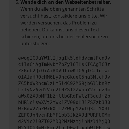
Wende dich an den Webseitenbetreiber.
Wenn du alle oben genannten Schritte
versucht hast, kontaktiere uns bitte. Wir
werden versuchen, das Problem zu
beheben. Du kannst uns diesen Text
schicken, um uns bei der Fehlersuche zu
unterstützen:
ewogICJuYW1lIjogIk5ldHdvcmtFcnJv
ciIsCiAgImNvbmZpZyI6IHsKICAgICJt
ZXRob2QiOiAiR0VUIiwKICAgICJ1cmwi
OiAiaHR0cHM6Ly9hcGkueC5ha3MtcHJv
ZC5hdWRhcmlzLm5ldC92MS9jbGllbnRz
LzIyNzAvd2Vic2l0ZS12ZWhpY2xlcz9m
aWx0ZXJbMF1bZmllbGRdPWlzT3duJmZp
bHRlclswXVt2YWx1ZV09dHJ1ZSZzb3J0
WzBdW2ZpZWxkXT12ZWhpY2xlQ3JlYXRl
ZEF0JnNvcnRbMF1bb3JkZXJdPURFU0Mm
d2Vic2l0ZT02MDQ2MzMzYjlhNzliMjQ3
N2Y1OGRmNzkmc2tpcD0wJmxpbWl0PTIw