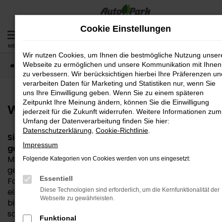
Zum
Hauptinhalt
Cookie Einstellungen
springen
MENÜ
Wir nutzen Cookies, um Ihnen die bestmögliche Nutzung unser
Webseite zu ermöglichen und unsere Kommunikation mit Ihnen
Startseite
Fahrzeuge
Wunschfahrzeug
zu verbessern. Wir berücksichtigen hierbei Ihre Präferenzen un
verarbeiten Daten für Marketing und Statistiken nur, wenn Sie
uns Ihre Einwilligung geben. Wenn Sie zu einem späteren
Zeitpunkt Ihre Meinung ändern, können Sie die Einwilligung
Wunschfahrzeug anfragen
jederzeit für die Zukunft widerrufen. Weitere Informationen zum
Umfang der Datenverarbeitung finden Sie hier:
Datenschutzerklärung
,
Cookie-Richtlinie
.
Sie haben Ihr Traumfahrzeug noch nicht
Impressum
gefunden? Kein Problem!
Mit unserer Wunschfahrzeuganfrage können Sie uns
Folgende Kategorien von Cookies werden von uns eingesetzt:
genau mitteilen, welches Auto Sie suchen. Über das
Essentiell
Fahrzeuganfrageformular tragen Sie Ihre Wünsche
einfach ein – von Marke und Modell über Ausstattung
Diese Technologien sind erforderlich, um die Kernfunktionalität der
Webseite zu gewährleisten.
bis hin zu besonderen Extras. Damit wir Ihre Anfrage
schnell und gezielt bearbeiten können, ist es wichtig,
Funktional