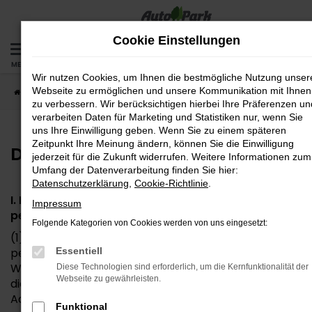
Zum
Hauptinhalt
Cookie Einstellungen
springen
MENÜ
Wir nutzen Cookies, um Ihnen die bestmögliche Nutzung unser
Webseite zu ermöglichen und unsere Kommunikation mit Ihnen
Startseite
Datenschutz
zu verbessern. Wir berücksichtigen hierbei Ihre Präferenzen un
verarbeiten Daten für Marketing und Statistiken nur, wenn Sie
uns Ihre Einwilligung geben. Wenn Sie zu einem späteren
Zeitpunkt Ihre Meinung ändern, können Sie die Einwilligung
Datenschutzerklärung
jederzeit für die Zukunft widerrufen. Weitere Informationen zum
Umfang der Datenverarbeitung finden Sie hier:
Datenschutzerklärung
,
Cookie-Richtlinie
.
I. Information über die Erhebung
Impressum
personenbezogener Daten
Folgende Kategorien von Cookies werden von uns eingesetzt:
(1) Im Folgenden informieren wir über die Erhebung
personenbezogener Daten bei Nutzung unserer
Essentiell
Website. Personenbezogene Daten sind alle Daten,
Diese Technologien sind erforderlich, um die Kernfunktionalität der
Webseite zu gewährleisten.
die auf Sie persönlich beziehbar sind, z. B. Name,
Adresse, E-Mail-Adressen, Nutzerverhalten.
Funktional