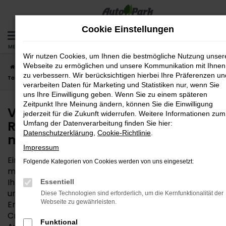
Zum
Hauptinhalt
Cookie Einstellungen
springen
MENÜ
Wir nutzen Cookies, um Ihnen die bestmögliche Nutzung unser
Webseite zu ermöglichen und unsere Kommunikation mit Ihnen
Startseite
Regensburg
VW
VW T-Cross
VW T-Cross
zu verbessern. Wir berücksichtigen hierbei Ihre Präferenzen un
Tageszulassung für Regensburg – Ihr Autokauf muss nicht teuer sein
verarbeiten Daten für Marketing und Statistiken nur, wenn Sie
uns Ihre Einwilligung geben. Wenn Sie zu einem späteren
Zeitpunkt Ihre Meinung ändern, können Sie die Einwilligung
VW T-Cross Tageszulassung für
jederzeit für die Zukunft widerrufen. Weitere Informationen zum
Regensburg – Ihr Autokauf
Umfang der Datenverarbeitung finden Sie hier:
Datenschutzerklärung
,
Cookie-Richtlinie
.
muss nicht teuer sein
Impressum
Eine VW T-Cross Tageszulassung ist kein Geheimtipp
Folgende Kategorien von Cookies werden von uns eingesetzt:
mehr – weder in Regensburg noch anderswo. Auch
Ihre AutoPark GmbH nutzt diese clevere Möglichkeit,
Essentiell
um Neuwagen zum reduzierten Preis anzubieten.
Diese Technologien sind erforderlich, um die Kernfunktionalität der
Webseite zu gewährleisten.
Entsprechend der Namensgebung wird die VW T-
Cross Tageszulassung für einen Tag auf den
Funktional