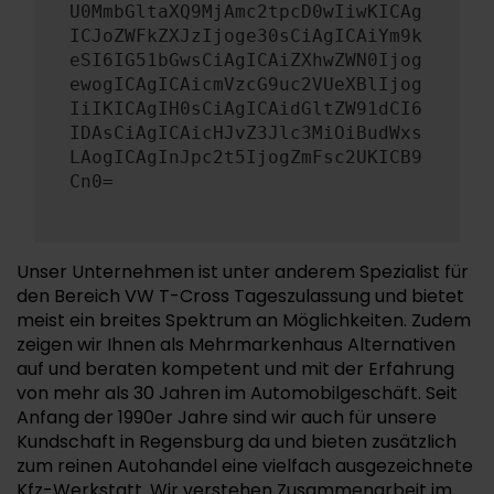
U0MmbGltaXQ9MjAmc2tpcD0wIiwKICAg
ICJoZWFkZXJzIjoge30sCiAgICAiYm9k
eSI6IG51bGwsCiAgICAiZXhwZWN0Ijog
ewogICAgICAicmVzcG9uc2VUeXBlIjog
IiIKICAgIH0sCiAgICAidGltZW91dCI6
IDAsCiAgICAicHJvZ3Jlc3MiOiBudWxs
LAogICAgInJpc2t5IjogZmFsc2UKICB9
Cn0=
Unser Unternehmen ist unter anderem Spezialist für
den Bereich VW T-Cross Tageszulassung und bietet
meist ein breites Spektrum an Möglichkeiten. Zudem
zeigen wir Ihnen als Mehrmarkenhaus Alternativen
auf und beraten kompetent und mit der Erfahrung
von mehr als 30 Jahren im Automobilgeschäft. Seit
Anfang der 1990er Jahre sind wir auch für unsere
Kundschaft in Regensburg da und bieten zusätzlich
zum reinen Autohandel eine vielfach ausgezeichnete
Kfz-Werkstatt. Wir verstehen Zusammenarbeit im