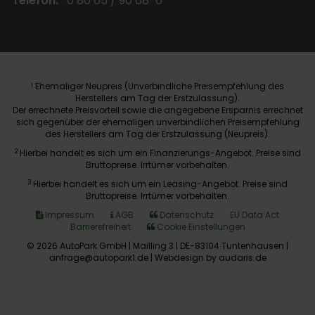
Telefon:
0 80 65 / 90 68-0
Ehemaliger Neupreis (Unverbindliche Preisempfehlung des
1
Herstellers am Tag der Erstzulassung).
Der errechnete Preisvorteil sowie die angegebene Ersparnis errechnet
sich gegenüber der ehemaligen unverbindlichen Preisempfehlung
des Herstellers am Tag der Erstzulassung (Neupreis).
2
Hierbei handelt es sich um ein Finanzierungs-Angebot. Preise sind
Bruttopreise. Irrtümer vorbehalten.
3
Hierbei handelt es sich um ein Leasing-Angebot. Preise sind
Bruttopreise. Irrtümer vorbehalten.
Impressum
AGB
Datenschutz
EU Data Act
Barrierefreiheit
Cookie Einstellungen
© 2026 AutoPark GmbH | Mailling 3 | DE-83104 Tuntenhausen |
anfrage@autopark1.de |
Webdesign by audaris.de