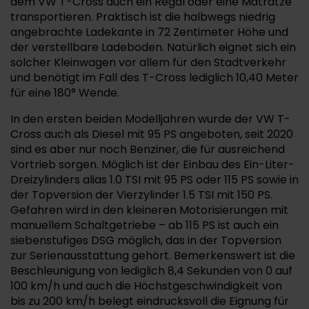
dem VW T-Cross auch ein Regal oder eine Matratze
transportieren. Praktisch ist die halbwegs niedrig
angebrachte Ladekante in 72 Zentimeter Höhe und
der verstellbare Ladeboden. Natürlich eignet sich ein
solcher Kleinwagen vor allem für den Stadtverkehr
und benötigt im Fall des T-Cross lediglich 10,40 Meter
für eine 180° Wende.
In den ersten beiden Modelljahren wurde der VW T-
Cross auch als Diesel mit 95 PS angeboten, seit 2020
sind es aber nur noch Benziner, die für ausreichend
Vortrieb sorgen. Möglich ist der Einbau des Ein-Liter-
Dreizylinders alias 1.0 TSI mit 95 PS oder 115 PS sowie in
der Topversion der Vierzylinder 1.5 TSI mit 150 PS.
Gefahren wird in den kleineren Motorisierungen mit
manuellem Schaltgetriebe – ab 115 PS ist auch ein
siebenstufiges DSG möglich, das in der Topversion
zur Serienausstattung gehört. Bemerkenswert ist die
Beschleunigung von lediglich 8,4 Sekunden von 0 auf
100 km/h und auch die Höchstgeschwindigkeit von
bis zu 200 km/h belegt eindrucksvoll die Eignung für