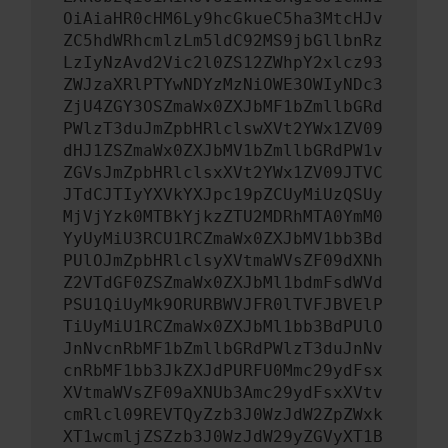
OiAiaHR0cHM6Ly9hcGkueC5ha3MtcHJv
ZC5hdWRhcmlzLm5ldC92MS9jbGllbnRz
LzIyNzAvd2Vic2l0ZS12ZWhpY2xlcz93
ZWJzaXRlPTYwNDYzMzNiOWE3OWIyNDc3
ZjU4ZGY3OSZmaWx0ZXJbMF1bZmllbGRd
PWlzT3duJmZpbHRlclswXVt2YWx1ZV09
dHJ1ZSZmaWx0ZXJbMV1bZmllbGRdPW1v
ZGVsJmZpbHRlclsxXVt2YWx1ZV09JTVC
JTdCJTIyYXVkYXJpc19pZCUyMiUzQSUy
MjVjYzk0MTBkYjkzZTU2MDRhMTA0YmM0
YyUyMiU3RCU1RCZmaWx0ZXJbMV1bb3Bd
PUlOJmZpbHRlclsyXVtmaWVsZF09dXNh
Z2VTdGF0ZSZmaWx0ZXJbMl1bdmFsdWVd
PSU1QiUyMk9ORURBWVJFR0lTVFJBVElP
TiUyMiU1RCZmaWx0ZXJbMl1bb3BdPUlO
JnNvcnRbMF1bZmllbGRdPWlzT3duJnNv
cnRbMF1bb3JkZXJdPURFU0Mmc29ydFsx
XVtmaWVsZF09aXNUb3Amc29ydFsxXVtv
cmRlcl09REVTQyZzb3J0WzJdW2ZpZWxk
XT1wcmljZSZzb3J0WzJdW29yZGVyXT1B