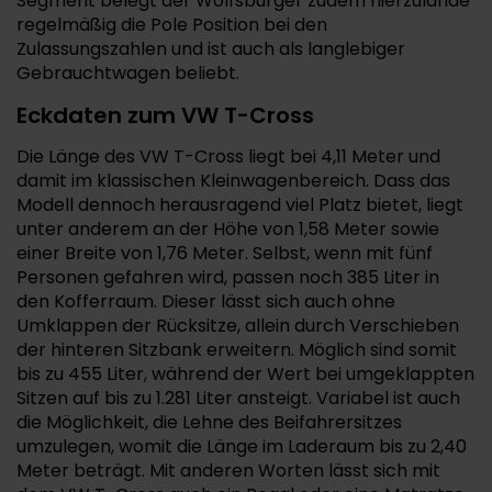
Segment belegt der Wolfsburger zudem hierzulande
regelmäßig die Pole Position bei den
Zulassungszahlen und ist auch als langlebiger
Gebrauchtwagen beliebt.
Eckdaten zum VW T-Cross
Die Länge des VW T-Cross liegt bei 4,11 Meter und
damit im klassischen Kleinwagenbereich. Dass das
Modell dennoch herausragend viel Platz bietet, liegt
unter anderem an der Höhe von 1,58 Meter sowie
einer Breite von 1,76 Meter. Selbst, wenn mit fünf
Personen gefahren wird, passen noch 385 Liter in
den Kofferraum. Dieser lässt sich auch ohne
Umklappen der Rücksitze, allein durch Verschieben
der hinteren Sitzbank erweitern. Möglich sind somit
bis zu 455 Liter, während der Wert bei umgeklappten
Sitzen auf bis zu 1.281 Liter ansteigt. Variabel ist auch
die Möglichkeit, die Lehne des Beifahrersitzes
umzulegen, womit die Länge im Laderaum bis zu 2,40
Meter beträgt. Mit anderen Worten lässt sich mit