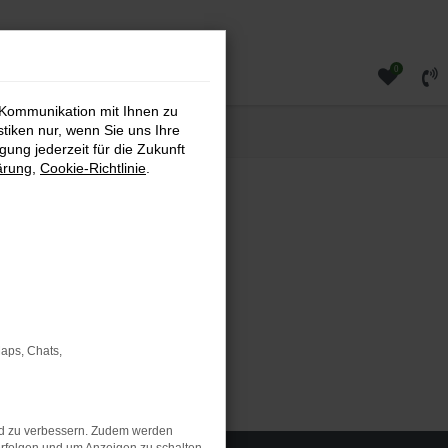
0
 Kommunikation mit Ihnen zu
stiken nur, wenn Sie uns Ihre
ung jederzeit für die Zukunft
ärung
,
Cookie-Richtlinie
.
Maps, Chats,
Škoda
nd zu verbessern. Zudem werden