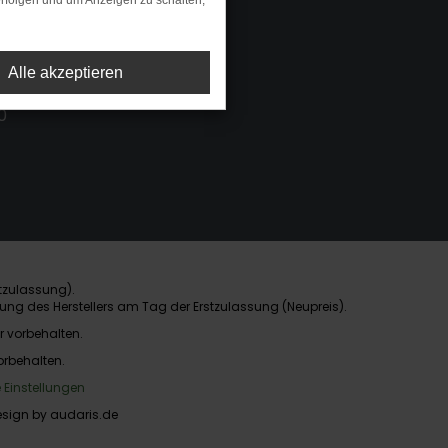
rfolgen und um Anzeigen zu schalten,
Alle akzeptieren
0
tzulassung).
ung des Herstellers am Tag der Erstzulassung (Neupreis).
r vorbehalten.
orbehalten.
 Einstellungen
sign by audaris.de