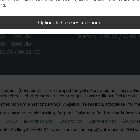
on dritten Werbetreibenden verwendet werden, um Sie auf anderen Webseiten zu ve
ind.
ten Verkauf:
Öffnungszeiten Service:
Optionale Cookies ablehnen
30 - 18:00 Uhr
Mo. - Fr.
7:30 - 12:00 Uhr
30 - 17:00 Uhr
Telefon:
0 80 65 / 90 68-
00 - 16:00 Uhr
 80 65 / 90 68-60
Neupreis (Unverbindliche Preisempfehlung des Herstellers am Tag der Ers
nis errechnet sich gegenüber der ehemaligen unverbindlichen Preisempfehl
elt es sich um ein Finanzierungs-Angebot. Preise sind Bruttopreise. Irrtüme
andelt es sich um ein Leasing-Angebot. Preise sind Bruttopreise. Irrtümer v
AGB
Datenschutz
EU Data Act
Barrierefreiheit
Cookie
bH | Mailling 3 | DE-83104 Tuntenhausen | anfrage@autopark1.de |
Webde