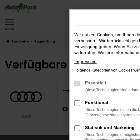
Zum
Hauptinhalt
springen
MENÜ
Wir nutzen Cookies, um Ihnen d
verbessern. Wir berücksichtigen 
Startseite
Regensburg
Einwilligung geben. Wenn Sie zu 
widerrufen. Weitere Information
Verfügbare Marken
Impressum
Folgende Kategorien von Cookies werd
Essentiell
Diese Technologien sind erforde
Funktional
Diese Technologien bieten die b
Audi
VW
Opel
Fahrzeugbewertungssystem und w
Statistik und Marketing
Diese Technologien ermöglichen