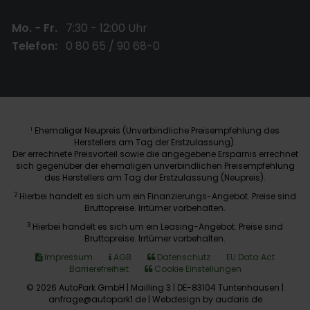
Mo. - Fr.
7:30 - 12:00 Uhr
Telefon:
0 80 65 / 90 68-0
Ehemaliger Neupreis (Unverbindliche Preisempfehlung des
1
Herstellers am Tag der Erstzulassung).
Der errechnete Preisvorteil sowie die angegebene Ersparnis errechnet
sich gegenüber der ehemaligen unverbindlichen Preisempfehlung
des Herstellers am Tag der Erstzulassung (Neupreis).
2
Hierbei handelt es sich um ein Finanzierungs-Angebot. Preise sind
Bruttopreise. Irrtümer vorbehalten.
3
Hierbei handelt es sich um ein Leasing-Angebot. Preise sind
Bruttopreise. Irrtümer vorbehalten.
Impressum
AGB
Datenschutz
EU Data Act
Barrierefreiheit
Cookie Einstellungen
© 2026 AutoPark GmbH | Mailling 3 | DE-83104 Tuntenhausen |
anfrage@autopark1.de |
Webdesign by audaris.de