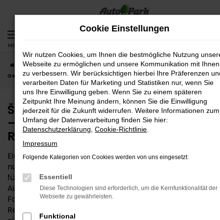
Zum
Hauptinhalt
Cookie Einstellungen
springen
MENÜ
Wir nutzen Cookies, um Ihnen die bestmögliche Nutzung unser
Webseite zu ermöglichen und unsere Kommunikation mit Ihnen
Startseite
Regensburg
Škoda
Škoda Octavia
Škoda Octavia
zu verbessern. Wir berücksichtigen hierbei Ihre Präferenzen un
Gebrauchtwagen – die günstige Lösung für Regensburg
verarbeiten Daten für Marketing und Statistiken nur, wenn Sie
uns Ihre Einwilligung geben. Wenn Sie zu einem späteren
Zeitpunkt Ihre Meinung ändern, können Sie die Einwilligung
Škoda Octavia Gebrauchtwagen
jederzeit für die Zukunft widerrufen. Weitere Informationen zum
– die günstige Lösung für
Umfang der Datenverarbeitung finden Sie hier:
Datenschutzerklärung
,
Cookie-Richtlinie
.
Regensburg
Impressum
Ein Škoda Octavia Gebrauchtwagen ist weit mehr als
Folgende Kategorien von Cookies werden von uns eingesetzt:
nur ein kostensparender Kompromiss. Wenn Sie sich
für dieses Modell entscheiden, erhalten Sie bei der
Essentiell
AutoPark GmbH ein komplett durchgechecktes
Diese Technologien sind erforderlich, um die Kernfunktionalität der
Webseite zu gewährleisten.
Fahrzeug in Bestform. Für Ihre Mobilität in
Regensburg eignet sich das Fahrzeug perfekt – den
Funktional