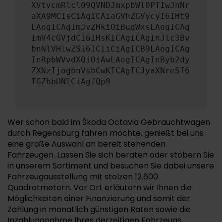
XVtvcmRlcl09QVNDJmxpbWl0PTIwJnNr
aXA9MCIsCiAgICAiaGVhZGVycyI6IHt9
LAogICAgImJvZHkiOiBudWxsLAogICAg
ImV4cGVjdCI6IHsKICAgICAgInJlc3Bv
bnNlVHlwZSI6ICIiCiAgICB9LAogICAg
InRpbWVvdXQiOiAwLAogICAgInByb2dy
ZXNzIjogbnVsbCwKICAgICJyaXNreSI6
IGZhbHNlCiAgfQp9
Wer schon bald im Škoda Octavia Gebrauchtwagen
durch Regensburg fahren möchte, genießt bei uns
eine große Auswahl an bereit stehenden
Fahrzeugen. Lassen Sie sich beraten oder stöbern Sie
in unserem Sortiment und besuchen Sie dabei unsere
Fahrzeugausstellung mit stolzen 12.600
Quadratmetern. Vor Ort erläutern wir Ihnen die
Möglichkeiten einer Finanzierung und somit der
Zahlung in monatlich günstigen Raten sowie die
Inzahlungnahme Ihres derzeitigen Fahrzeugs,