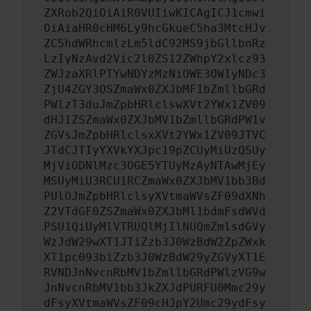
ZXRob2QiOiAiR0VUIiwKICAgICJ1cmwi
OiAiaHR0cHM6Ly9hcGkueC5ha3MtcHJv
ZC5hdWRhcmlzLm5ldC92MS9jbGllbnRz
LzIyNzAvd2Vic2l0ZS12ZWhpY2xlcz93
ZWJzaXRlPTYwNDYzMzNiOWE3OWIyNDc3
ZjU4ZGY3OSZmaWx0ZXJbMF1bZmllbGRd
PWlzT3duJmZpbHRlclswXVt2YWx1ZV09
dHJ1ZSZmaWx0ZXJbMV1bZmllbGRdPW1v
ZGVsJmZpbHRlclsxXVt2YWx1ZV09JTVC
JTdCJTIyYXVkYXJpc19pZCUyMiUzQSUy
MjViODNlMzc3OGE5YTUyMzAyNTAwMjEy
MSUyMiU3RCU1RCZmaWx0ZXJbMV1bb3Bd
PUlOJmZpbHRlclsyXVtmaWVsZF09dXNh
Z2VTdGF0ZSZmaWx0ZXJbMl1bdmFsdWVd
PSU1QiUyMlVTRUQlMjIlNUQmZmlsdGVy
WzJdW29wXT1JTiZzb3J0WzBdW2ZpZWxk
XT1pc093biZzb3J0WzBdW29yZGVyXT1E
RVNDJnNvcnRbMV1bZmllbGRdPWlzVG9w
JnNvcnRbMV1bb3JkZXJdPURFU0Mmc29y
dFsyXVtmaWVsZF09cHJpY2Umc29ydFsy