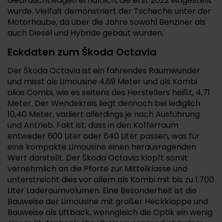
Gebrauchtwagen erhältlich, die erst 2022 eingestellt
wurde. Vielfalt demonstriert der Tscheche unter der
Motorhaube, da über die Jahre sowohl Benziner als
auch Diesel und Hybride gebaut wurden.
Eckdaten zum Škoda Octavia
Der Škoda Octavia ist ein fahrendes Raumwunder
und misst als Limousine 4,69 Meter und als Kombi
alias Combi, wie es seitens des Herstellers heißt, 4,71
Meter. Der Wendekreis liegt dennoch bei lediglich
10,40 Meter, variiert allerdings je nach Ausführung
und Antrieb. Fakt ist, dass in den Kofferraum
entweder 600 Liter oder 640 Liter passen, was für
eine kompakte Limousine einen herausragenden
Wert darstellt. Der Škoda Octavia klopft somit
vernehmlich an die Pforte zur Mittelklasse und
unterstreicht dies vor allem als Kombi mit bis zu 1.700
Liter Laderaumvolumen. Eine Besonderheit ist die
Bauweise der Limousine mit großer Heckklappe und
Bauweise als Liftback, wenngleich die Optik ein wenig