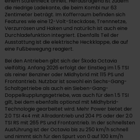
einem Stufenheck ähnelt. Herausragend ist zudem
die niedrige Ladekante, die beim Kombi nur 63
Zentimeter beträgt. Im Kofferraum befinden sich
Features wie eine 12-Volt-Steckdose, Trennnetze,
Verzurrösen und Haken und natürlich ist auch eine
Durchladefunktion integriert. Ebenfalls Teil der
Ausstattung ist die elektrische Heckklappe, die auf
eine Fußbewegung reagiert.
Bei den Antrieben gibt sich der Škoda Octavia
vielfältig. Anfang 2026 erfolgt der Einstieg im 1.5 TSI
als reiner Benziner oder Mildhybrid mit 115 PS und
Frontantrieb. Nutzbar ist sowohl ein Sechs-Gang-
Schaltgetriebe als auch ein Sieben-Gang-
Doppelkupplungsgetriebe, was auch für den 1.5 TSI
gilt, bei dem ebenfalls optional mit Mildhybrid-
Technologie gearbeitet wird. Mehr Power bietet der
2.0 TSI 4x4 mit Allradantrieb und 204 PS oder der 2.0
TSI RS mit 265 PS und Frontantrieb. In der schnellsten
Ausführung ist der Octavia bis zu 250 km/h schnell
und nimmt sich für den Spurt von 0 auf 100 km/h