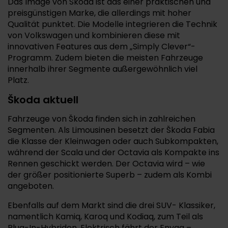
Das Image von Škoda ist das einer praktischen und
preisgünstigen Marke, die allerdings mit hoher
Qualität punktet. Die Modelle integrieren die Technik
von Volkswagen und kombinieren diese mit
innovativen Features aus dem „Simply Clever“-
Programm. Zudem bieten die meisten Fahrzeuge
innerhalb ihrer Segmente außergewöhnlich viel
Platz.
Škoda aktuell
Fahrzeuge von Škoda finden sich in zahlreichen
Segmenten. Als Limousinen besetzt der Škoda Fabia
die Klasse der Kleinwagen oder auch Subkompakten,
während der Scala und der Octavia als Kompakte ins
Rennen geschickt werden. Der Octavia wird – wie
der größer positionierte Superb – zudem als Kombi
angeboten.
Ebenfalls auf dem Markt sind die drei SUV- Klassiker,
namentlich Kamiq, Karoq und Kodiaq, zum Teil als
Plug-In-Hybriden. Elektrisch fährt der Enyaq –