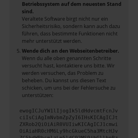
Betriebssystem auf dem neuesten Stand
sind.
Veraltete Software birgt nicht nur ein
Sicherheitsrisiko, sondern kann auch dazu
führen, dass bestimmte Funktionen nicht
mehr unterstützt werden.
Wende dich an den Webseitenbetreiber.
Wenn du alle oben genannten Schritte
versucht hast, kontaktiere uns bitte. Wir
werden versuchen, das Problem zu
beheben. Du kannst uns diesen Text
schicken, um uns bei der Fehlersuche zu
unterstützen:
ewogICJuYW1lIjogIk5ldHdvcmtFcnJv
ciIsCiAgImNvbmZpZyI6IHsKICAgICJt
ZXRob2QiOiAiR0VUIiwKICAgICJ1cmwi
OiAiaHR0cHM6Ly9hcGkueC5ha3MtcHJv
ZC5hdWRhcmlzLm5ldC92MS9jbGllbnRz