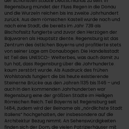
der schönsten Städte Deutschlands zu sein. In
Regensburg mündet der Fluss Regen in die Donau
und die Wurzeln reichen bis ins zweite Jahrhundert
zurück. Aus dem römischen Kastell wurde nach und
nach eine Stadt, die bereits im Jahr 739 als
Bischofssitz fungierte und zuvor den Herzögen der
Bajuwaren als Hauptsitz diente. Regensburg ist das
Zentrum des östlichen Bayerns und profitierte stets
von seiner Lage am Donaubogen. Die Handelsstadt
ist Teil des UNESCO- Welterbes, was auch damit zu
tun hat, dass Regensburg über die Jahrhunderte
kaum zerstört wurde. Als Ausdruck des frühen
Wohlstands fungiert die bis heute existierende
Steinerne Brücke aus den Jahren 1135 bis 1146 – und
auch in den kommenden Jahrhunderten war
Regensburg eine der größten Städte im Heiligen
Römischen Reich. Teil Bayerns ist Regensburg seit
1484, zudem wird der Beiname als „nördlichste Stadt
Italiens“ hochgehalten, der insbesondere auf die
Architektur Bezug nimmt. An Sehenswürdigkeiten
finden sich der Dom, die vielen Patrizierhäuser mit