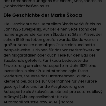
der Firmenname übrigens mit einem „Sch“, sodass es
„Schkodda“ heißen muss.
Die Geschichte der Marke Škoda
Die Geschichte des Herstellers Škoda verläuft bis ins
Jahr 1925 zweigleisig. Auf der einen Seite stand der
namensgebende Konzern Škoda mit Sitz in Pilsen, der
schon 1859 ins Leben gerufen wurde. Škoda war ein
großer Name im damaligen Österreich und hatte
beispielsweise Turbinen für das Wasserkraftwerk an
den Niagarafällen oder auch Teile für den Bau des
Suezkanals geliefert. Für Škoda bedeutete die
Erweiterung um eine Autosparte im Jahr 1925 eine
Investition in einer Zukunftstechnologie. Diese
wiederum, steuerte das Unternehmen Laurin &
Klement bei, das bis zur Übernahme für viel Furore
gesorgt hatte und für die Ausgliederung der
Autosparte als Akciová společnost pro automobilový
průmysl (Aktiengesellschaft für die
Automobilindustrie bzw. ASAP) sorgte.