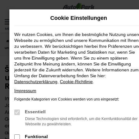
Zum
Hauptinhalt
Cookie Einstellungen
springen
MENÜ
Wir nutzen Cookies, um Ihnen die bestmögliche Nutzung unser
Webseite zu ermöglichen und unsere Kommunikation mit Ihnen
Startseite
Regensburg
Škoda
Škoda Jahreswagen – eine
zu verbessern. Wir berücksichtigen hierbei Ihre Präferenzen un
unserer Empfehlungen für Regensburg
verarbeiten Daten für Marketing und Statistiken nur, wenn Sie
uns Ihre Einwilligung geben. Wenn Sie zu einem späteren
Zeitpunkt Ihre Meinung ändern, können Sie die Einwilligung
Škoda Jahreswagen – eine
jederzeit für die Zukunft widerrufen. Weitere Informationen zum
unserer Empfehlungen für
Umfang der Datenverarbeitung finden Sie hier:
Datenschutzerklärung
,
Cookie-Richtlinie
.
Regensburg
Impressum
Im Sortiment der Gebrauchtwagen nehmen Škoda
Folgende Kategorien von Cookies werden von uns eingesetzt:
Jahreswagen eine Sonderstellung ein. Wir von der
AutoPark GmbH können diese Fahrzeuge guten
Essentiell
Gewissens für Ihre Mobilität in Regensburg
Diese Technologien sind erforderlich, um die Kernfunktionalität der
Webseite zu gewährleisten.
empfehlen, denn hier trifft herausragende Qualität
auf einen überaus attraktiven Preis. Der Name
Funktional