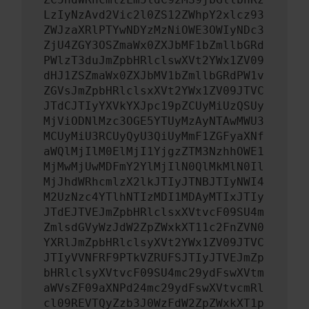
LzIyNzAvd2Vic2l0ZS12ZWhpY2xlcz93
ZWJzaXRlPTYwNDYzMzNiOWE3OWIyNDc3
ZjU4ZGY3OSZmaWx0ZXJbMF1bZmllbGRd
PWlzT3duJmZpbHRlclswXVt2YWx1ZV09
dHJ1ZSZmaWx0ZXJbMV1bZmllbGRdPW1v
ZGVsJmZpbHRlclsxXVt2YWx1ZV09JTVC
JTdCJTIyYXVkYXJpc19pZCUyMiUzQSUy
MjViODNlMzc3OGE5YTUyMzAyNTAwMWU3
MCUyMiU3RCUyQyU3QiUyMmF1ZGFyaXNf
aWQlMjIlM0ElMjI1YjgzZTM3NzhhOWE1
MjMwMjUwMDFmY2YlMjIlN0QlMkMlN0Il
MjJhdWRhcmlzX2lkJTIyJTNBJTIyNWI4
M2UzNzc4YTlhNTIzMDI1MDAyMTIxJTIy
JTdEJTVEJmZpbHRlclsxXVtvcF09SU4m
ZmlsdGVyWzJdW2ZpZWxkXT11c2FnZVN0
YXRlJmZpbHRlclsyXVt2YWx1ZV09JTVC
JTIyVVNFRF9PTkVZRUFSJTIyJTVEJmZp
bHRlclsyXVtvcF09SU4mc29ydFswXVtm
aWVsZF09aXNPd24mc29ydFswXVtvcmRl
cl09REVTQyZzb3J0WzFdW2ZpZWxkXT1p