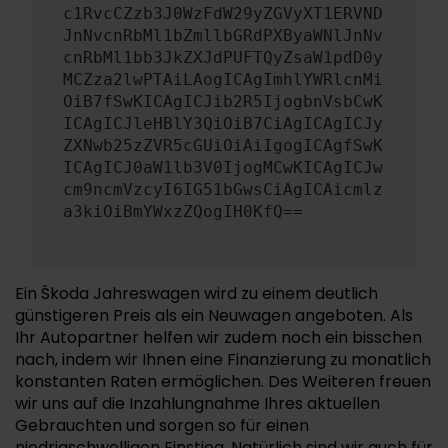
c1RvcCZzb3J0WzFdW29yZGVyXT1ERVND
JnNvcnRbMl1bZmllbGRdPXByaWNlJnNv
cnRbMl1bb3JkZXJdPUFTQyZsaW1pdD0y
MCZza2lwPTAiLAogICAgImhlYWRlcnMi
OiB7fSwKICAgICJib2R5IjogbnVsbCwK
ICAgICJleHBlY3QiOiB7CiAgICAgICJy
ZXNwb25zZVR5cGUiOiAiIgogICAgfSwK
ICAgICJ0aW1lb3V0IjogMCwKICAgICJw
cm9ncmVzcyI6IG51bGwsCiAgICAicmlz
a3kiOiBmYWxzZQogIH0KfQ==
Ein Škoda Jahreswagen wird zu einem deutlich
günstigeren Preis als ein Neuwagen angeboten. Als
Ihr Autopartner helfen wir zudem noch ein bisschen
nach, indem wir Ihnen eine Finanzierung zu monatlich
konstanten Raten ermöglichen. Des Weiteren freuen
wir uns auf die Inzahlungnahme Ihres aktuellen
Gebrauchten und sorgen so für einen
niedrigschwelligen Einstieg. Natürlich sind wir auch für