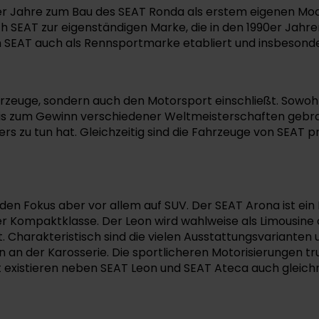
 Jahre zum Bau des SEAT Ronda als erstem eigenen Modell 
ch SEAT zur eigenständigen Marke, die in den 1990er Jah
ch SEAT auch als Rennsportmarke etabliert und insbesonde
fahrzeuge, sondern auch den Motorsport einschließt. Sowo
 bis zum Gewinn verschiedener Weltmeisterschaften gebrac
ers zu tun hat. Gleichzeitig sind die Fahrzeuge von SEAT p
legt den Fokus aber vor allem auf SUV. Der SEAT Arona ist
 Kompaktklasse. Der Leon wird wahlweise als Limousine 
st. Charakteristisch sind die vielen Ausstattungsvarianten
len an der Karosserie. Die sportlicheren Motorisierungen 
t existieren neben SEAT Leon und SEAT Ateca auch gleic