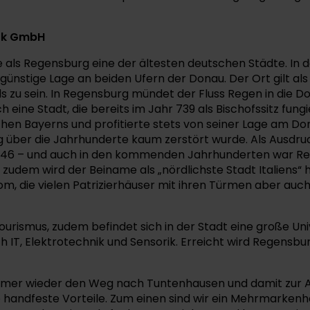
ark GmbH
e als Regensburg eine der ältesten deutschen Städte. In 
günstige Lage an beiden Ufern der Donau. Der Ort gilt a
 zu sein. In Regensburg mündet der Fluss Regen in die Do
eine Stadt, die bereits im Jahr 739 als Bischofssitz fun
ichen Bayerns und profitierte stets von seiner Lage am D
 über die Jahrhunderte kaum zerstört wurde. Als Ausdruc
s 1146 – und auch in den kommenden Jahrhunderten war Re
, zudem wird der Beiname als „nördlichste Stadt Italiens“
, die vielen Patrizierhäuser mit ihren Türmen aber auch 
rismus, zudem befindet sich in der Stadt eine große Univ
IT, Elektrotechnik und Sensorik. Erreicht wird Regensbu
immer wieder den Weg nach Tuntenhausen und damit zur
handfeste Vorteile. Zum einen sind wir ein Mehrmarkenha