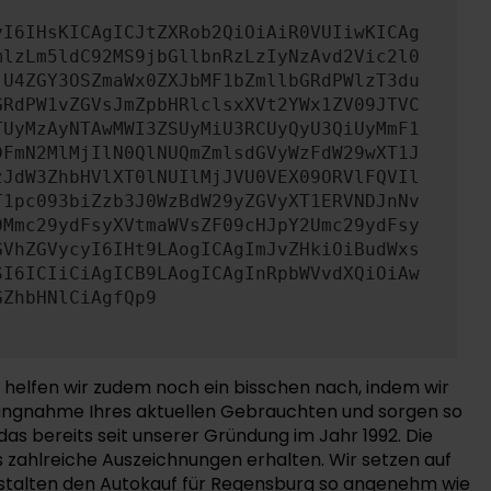
yI6IHsKICAgICJtZXRob2QiOiAiR0VUIiwKICAg
mlzLm5ldC92MS9jbGllbnRzLzIyNzAvd2Vic2l0
jU4ZGY3OSZmaWx0ZXJbMF1bZmllbGRdPWlzT3du
GRdPW1vZGVsJmZpbHRlclsxXVt2YWx1ZV09JTVC
TUyMzAyNTAwMWI3ZSUyMiU3RCUyQyU3QiUyMmF1
DFmN2MlMjIlN0QlNUQmZmlsdGVyWzFdW29wXT1J
zJdW3ZhbHVlXT0lNUIlMjJVU0VEX09ORVlFQVIl
T1pc093biZzb3J0WzBdW29yZGVyXT1ERVNDJnNv
0Mmc29ydFsyXVtmaWVsZF09cHJpY2Umc29ydFsy
GVhZGVycyI6IHt9LAogICAgImJvZHkiOiBudWxs
SI6ICIiCiAgICB9LAogICAgInRpbWVvdXQiOiAw
GZhbHNlCiAgfQp9
 helfen wir zudem noch ein bisschen nach, indem wir
hlungnahme Ihres aktuellen Gebrauchten und sorgen so
das bereits seit unserer Gründung im Jahr 1992. Die
 zahlreiche Auszeichnungen erhalten. Wir setzen auf
estalten den Autokauf für Regensburg so angenehm wie