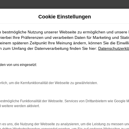
Cookie Einstellungen
ie bestmögliche Nutzung unserer Webseite zu ermöglichen und unsere
hierbei Ihre Präferenzen und verarbeiten Daten für Marketing und Stati
fehlungen für Regensburg
einem späteren Zeitpunkt Ihre Meinung ändern, können Sie die Einwillig
en zum Umfang der Datenverarbeitung finden Sie hier:
Datenschutzerkl
e unserer Empfehlungen 
en von uns eingesetzt:
agen eine Sonderstellung ein. Wir von der AutoPark G
rausragende Qualität auf einen überaus attraktiven Preis
rlich, um die Kernfunktionalität der Webseite zu gewährleisten.
en die Erstzulassung maximal zwölf Monate zurückliegt. 
der Modelle hinzuweisen und diesen sicher zu stellen. In 
 somit all die Extras und Assistenten, die auch in einem
estmögliche Funktionalität der Webseite. Services von Drittanbietern wie Google 
eitere werden aktiviert.
 es uns, die Nutzung der Webseite zu analysieren, um die Leistung zu messen u