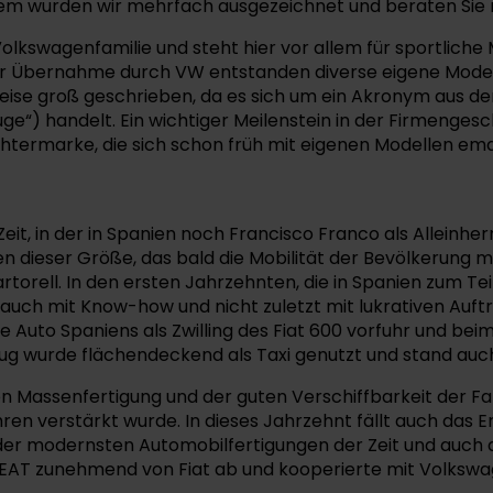
 wurden wir mehrfach ausgezeichnet und beraten Sie mi
 Volkswagenfamilie und steht hier vor allem für sportlic
it der Übernahme durch VW entstanden diverse eigene Mode
ise groß geschrieben, da es sich um ein Akronym aus der
e“) handelt. Ein wichtiger Meilenstein in der Firmengesc
termarke, die sich schon früh mit eigenen Modellen ema
it, in der in Spanien noch Francisco Franco als Alleinherr
n dieser Größe, das bald die Mobilität der Bevölkerung 
artorell. In den ersten Jahrzehnten, die in Spanien zum T
ls auch mit Know-how und nicht zuletzt mit lukrativen Auft
 Auto Spaniens als Zwilling des Fiat 600 vorfuhr und bei
eug wurde flächendeckend als Taxi genutzt und stand auc
en Massenfertigung und der guten Verschiffbarkeit der Fa
ren verstärkt wurde. In dieses Jahrzehnt fällt auch das E
 der modernsten Automobilfertigungen der Zeit und auch
 SEAT zunehmend von Fiat ab und kooperierte mit Volkswa