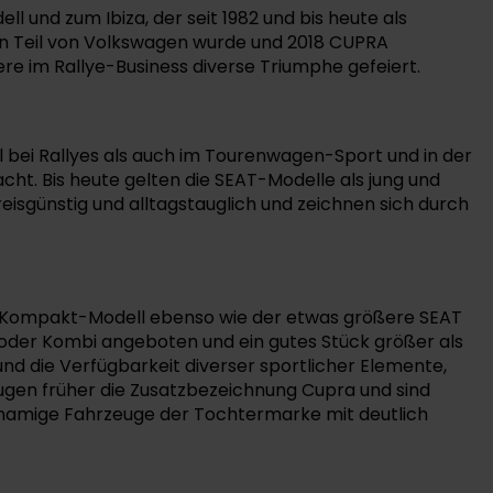
und zum Ibiza, der seit 1982 und bis heute als
ren Teil von Volkswagen wurde und 2018 CUPRA
re im Rallye-Business diverse Triumphe gefeiert.
hl bei Rallyes als auch im Tourenwagen-Sport und in der
ht. Bis heute gelten die SEAT-Modelle als jung und
reisgünstig und alltagstauglich und zeichnen sich durch
 ein Kompakt-Modell ebenso wie der etwas größere SEAT
oder Kombi angeboten und ein gutes Stück größer als
 und die Verfügbarkeit diverser sportlicher Elemente,
trugen früher die Zusatzbezeichnung Cupra und sind
hnamige Fahrzeuge der Tochtermarke mit deutlich