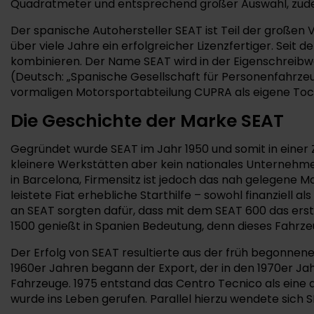
Quadratmeter und entsprechend großer Auswahl, zudem
Der spanische Autohersteller SEAT ist Teil der großen
über viele Jahre ein erfolgreicher Lizenzfertiger. Se
kombinieren. Der Name SEAT wird in der Eigenschreibwe
(Deutsch: „Spanische Gesellschaft für Personenfahrzeug
vormaligen Motorsportabteilung CUPRA als eigene Toch
Die Geschichte der Marke SEAT
Gegründet wurde SEAT im Jahr 1950 und somit in einer Ze
kleinere Werkstätten aber kein nationales Unternehme
in Barcelona, Firmensitz ist jedoch das nah gelegene M
leistete Fiat erhebliche Starthilfe – sowohl finanziell a
an SEAT sorgten dafür, dass mit dem SEAT 600 das erste
1500 genießt in Spanien Bedeutung, denn dieses Fahrz
Der Erfolg von SEAT resultierte aus der früh begonnen
1960er Jahren begann der Export, der in den 1970er Jah
Fahrzeuge. 1975 entstand das Centro Tecnico als eine
wurde ins Leben gerufen. Parallel hierzu wendete sich