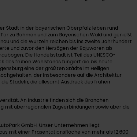
der Stadt in der bayerischen Oberpfalz leben rund
ls Tor zu Böhmen und zum Bayerischen Wald und genießt
nau und die Wurzeln reichen bis ins zweite Jahrhundert
gierte und zuvor den Herzögen der Bajuwaren als
onaubogen. Die Handelsstadt ist Teil des UNESCO-
k des frühen Wohlstands fungiert die bis heute
gensburg eine der größten Städte im Heiligen
 hochgehalten, der insbesondere auf die Architektur
die Stadeln, die allesamt Ausdruck des frühen
ersität. An Industrie finden sich die Branchen
rg mit überregionalen Zugverbindungen sowie über die
 AutoPark GmbH. Unser Unternehmen liegt
us mit einer Präsentationsfläche von mehr als 12.600