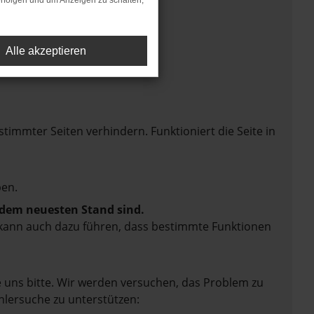
rfolgen und um Anzeigen zu schalten,
Alle akzeptieren
mmter Seiten verhindern. Funktioniert die Seite in
en.
f dem neuesten Stand sind.
rn kann auch dazu führen, dass bestimmte Funktionen
e uns bitte. Wir werden versuchen, das Problem zu
hlersuche zu unterstützen: