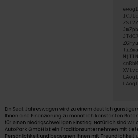
ewog
ICJ1
ZS12
JmZp
JTdC
ZGFy
TiZm
MjIl
cnRb
XVtv
LAog
LAog
Ein Seat Jahreswagen wird zu einem deutlich günstiger
Ihnen eine Finanzierung zu monatlich konstanten Rate
für einen niedrigschwelligen Einstieg. Natürlich sind w
AutoPark GmbH ist ein Traditionsunternehmen mit tiefe
Persönlichkeit und begegnen Ihnen mit Freundlichkei