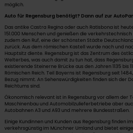
möglich.
Auto für Regensburg benötigt? Dann auf zur AutoP
Das antike Castra Regina oder auch Ratisbona ist heut
151.000 Menschen und genießen die verkehrstechnisch 
zudem den Ruf, eine der schönsten Städte Deutschlands
zurück. Aus dem römischen Kastell wurde nach und nach 
Hauptsitz diente. Regensburg ist das Zentrum des östl
Welterbes, was auch damit zu tun hat, dass Regensburg
existierende Steinerne Brücke aus den Jahren 1135 bi
Römischen Reich. Teil Bayerns ist Regensburg seit 1484
Bezug nimmt. An Sehenswürdigkeiten finden sich der Dom
Reichtums sind.
Ökonomisch relevant ist in Regensburg vor allem der Tou
Maschinenbau und Automobilzulieferbetriebe aber auch 
Autobahnen A3 und A93 und mehrere Bundesstraßen.
Einige Kundinnen und Kunden aus Regensburg finden 
verkehrsgünstig im Münchner Umland und bietet einige 