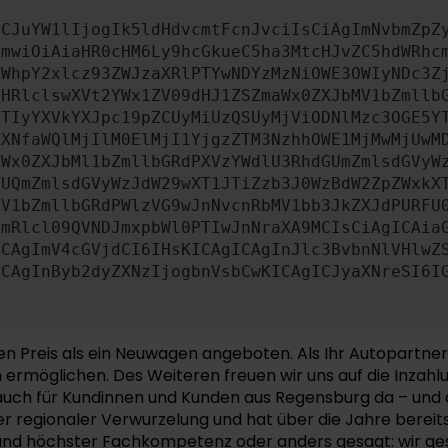
ICJuYW1lIjogIk5ldHdvcmtFcnJvciIsCiAgImNvbmZpZ
cmwiOiAiaHR0cHM6Ly9hcGkueC5ha3MtcHJvZC5hdWRhc
ZWhpY2xlcz93ZWJzaXRlPTYwNDYzMzNiOWE3OWIyNDc3Z
bHRlclswXVt2YWx1ZV09dHJ1ZSZmaWx0ZXJbMV1bZmllb
JTIyYXVkYXJpc19pZCUyMiUzQSUyMjViODNlMzc3OGE5Y
aXNfaWQlMjIlM0ElMjI1YjgzZTM3NzhhOWE1MjMwMjUwM
aWx0ZXJbMl1bZmllbGRdPXVzYWdlU3RhdGUmZmlsdGVyW
NUQmZmlsdGVyWzJdW29wXT1JTiZzb3J0WzBdW2ZpZWxkX
MV1bZmllbGRdPWlzVG9wJnNvcnRbMV1bb3JkZXJdPURFU
cmRlcl09QVNDJmxpbWl0PTIwJnNraXA9MCIsCiAgICAia
ICAgImV4cGVjdCI6IHsKICAgICAgInJlc3BvbnNlVHlwZ
ICAgInByb2dyZXNzIjogbnVsbCwKICAgICJyaXNreSI6I
en Preis als ein Neuwagen angeboten. Als Ihr Autopartner
n ermöglichen. Des Weiteren freuen wir uns auf die Inza
ir auch für Kundinnen und Kunden aus Regensburg da – und 
r regionaler Verwurzelung und hat über die Jahre bereits
t und höchster Fachkompetenz oder anders gesagt: wir g