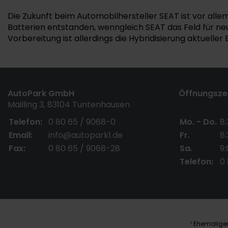
Die Zukunft beim Automobilhersteller SEAT ist vor alle
Batterien entstanden, wenngleich SEAT das Feld für ne
Vorbereitung ist allerdings die Hybridisierung aktueller
AutoPark GmbH
Öffnungszei
Mailling 3, 83104 Tuntenhausen
Telefon:
0 80 65 / 9068-0
Mo. - Do.
8:
Email:
info@autopark1.de
Fr.
8:
Fax:
0 80 65 / 9068-28
Sa.
9:
Telefon:
0
Ehemaliger 
1