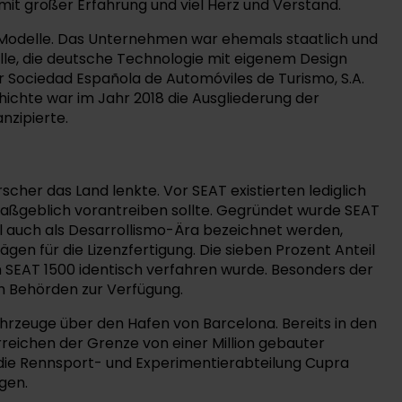
t großer Erfahrung und viel Herz und Verstand.
he Modelle. Das Unternehmen war ehemals staatlich und
lle, die deutsche Technologie mit eigenem Design
 Sociedad Española de Automóviles de Turismo, S.A.
hichte war im Jahr 2018 die Ausgliederung der
nzipierte.
scher das Land lenkte. Vor SEAT existierten lediglich
maßgeblich vorantreiben sollte. Gegründet wurde SEAT
eil auch als Desarrollismo-Ära bezeichnet werden,
rägen für die Lizenzfertigung. Die sieben Prozent Anteil
m SEAT 1500 identisch verfahren wurde. Besonders der
h Behörden zur Verfügung.
hrzeuge über den Hafen von Barcelona. Bereits in den
rreichen der Grenze von einer Million gebauter
 die Rennsport- und Experimentierabteilung Cupra
gen.