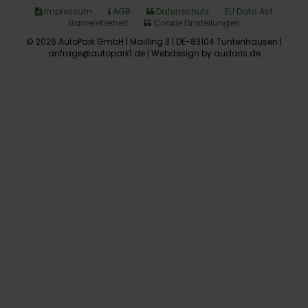
Impressum
AGB
Datenschutz
EU Data Act
Barrierefreiheit
Cookie Einstellungen
© 2026 AutoPark GmbH | Mailling 3 | DE-83104 Tuntenhausen |
anfrage@autopark1.de |
Webdesign by audaris.de