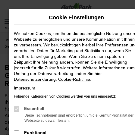
Zum
Hauptinhalt
Cookie Einstellungen
springen
MENÜ
Wir nutzen Cookies, um Ihnen die bestmögliche Nutzung unser
Webseite zu ermöglichen und unsere Kommunikation mit Ihnen
Startseite
Regensburg
Seat
Bei uns finden Sie Ihren Seat
zu verbessern. Wir berücksichtigen hierbei Ihre Präferenzen un
Gebrauchtwagen für Regensburg
verarbeiten Daten für Marketing und Statistiken nur, wenn Sie
uns Ihre Einwilligung geben. Wenn Sie zu einem späteren
Zeitpunkt Ihre Meinung ändern, können Sie die Einwilligung
Bei uns finden Sie Ihren Seat
jederzeit für die Zukunft widerrufen. Weitere Informationen zum
Gebrauchtwagen für
Umfang der Datenverarbeitung finden Sie hier:
Datenschutzerklärung
,
Cookie-Richtlinie
.
Regensburg
Impressum
Bevor Sie in Ihren Seat Gebrauchtwagen steigen und
Folgende Kategorien von Cookies werden von uns eingesetzt:
Ihre Mobilität in Regensburg auf ein neues Level
heben, sind vielleicht noch Fragen offen. Die
Essentiell
Antworten erhalten Sie bei der AutoPark GmbH,
Diese Technologien sind erforderlich, um die Kernfunktionalität der
Webseite zu gewährleisten.
denn wir sind Ihr vertrauensvoller Partner rund ums
Autos. Seit 1992 dreht sich bei uns alles um Fahrzeuge
Funktional