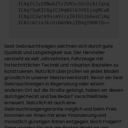
ICAgICJyZXNwb25zZVR5cGUiOiAiIgog
ICAgfSwKICAgICJ0aW1lb3V0IjogMCwK
ICAgICJwcm9ncmVzcyI6IG51bGwsCiAg
ICAicmlza3kiOiBmYWxzZQogIH0KfQ==
Seat Gebrauchtwagen zeichnen sich durch gute
Qualität und Langlebigkeit aus. Der Hersteller
versteht es seit Jahrzehnten, Fahrzeuge mit
fortschrittlicher Technik und robusten Bauteilen zu
konstruieren. Natürlich überprüfen wir jedes Modell
gründlich in unserer Meisterwerkstatt. Bevor ein Seat
Gebrauchtwagen in Regensburg oder einem
anderen Ort auf die Straße gelangt, haben wir diesen
durchgecheckt und bei Bedarf Verschleißteile
erneuert. Natürlich ist auch eine
Gebrauchtwagengarantie möglich und beim Preis
kommen wir Ihnen mit einer Finanzierung und
monatlich günstigen Raten entgegen. Noch Fragen?
Dann wenden Sie sich am Besten direkt an uns.