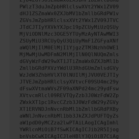
PWlzT3duJmZpbHRlclswXVt2YWx1ZV09
dHJ1ZSZmaWx0ZXJbMV1bZmllbGRdPW1v
ZGVsJmZpbHRlclsxXVt2YWx1ZV09JTVC
JTdCJTIyYXVkYXJpc19pZCUyMiUzQSUy
MjViODNlMzc3OGE5YTUyMzAyNTAwMWI3
ZSUyMiU3RCUyQyU3QiUyMmF1ZGFyaXNf
aWQlMjIlM0ElMjI1YjgzZTM3NzhhOWE1
MjMwMjUwMDFmN2MlMjIlN0QlNUQmZmls
dGVyWzFdW29wXT1JTiZmaWx0ZXJbMl1b
ZmllbGRdPXVzYWdlU3RhdGUmZmlsdGVy
WzJdW3ZhbHVlXT0lNUIlMjJVU0VEJTIy
JTVEJmZpbHRlclsyXVtvcF09SU4mc29y
dFswXVtmaWVsZF09aXNPd24mc29ydFsw
XVtvcmRlcl09REVTQyZzb3J0WzFdW2Zp
ZWxkXT1pc1RvcCZzb3J0WzFdW29yZGVy
XT1ERVNDJnNvcnRbMl1bZmllbGRdPXBy
aWNlJnNvcnRbMl1bb3JkZXJdPUFTQyZs
aW1pdD0yMCZza2lwPTAiLAogICAgImhl
YWRlcnMiOiB7fSwKICAgICJib2R5Ijog
bnVsbCwKICAgICJleHBlY3QiOiB7CiAg