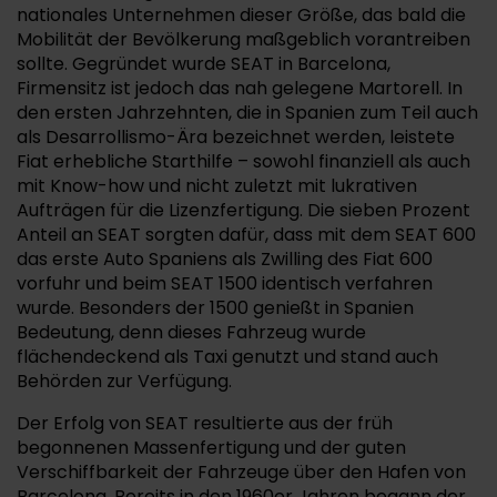
nationales Unternehmen dieser Größe, das bald die
Mobilität der Bevölkerung maßgeblich vorantreiben
sollte. Gegründet wurde SEAT in Barcelona,
Firmensitz ist jedoch das nah gelegene Martorell. In
den ersten Jahrzehnten, die in Spanien zum Teil auch
als Desarrollismo-Ära bezeichnet werden, leistete
Fiat erhebliche Starthilfe – sowohl finanziell als auch
mit Know-how und nicht zuletzt mit lukrativen
Aufträgen für die Lizenzfertigung. Die sieben Prozent
Anteil an SEAT sorgten dafür, dass mit dem SEAT 600
das erste Auto Spaniens als Zwilling des Fiat 600
vorfuhr und beim SEAT 1500 identisch verfahren
wurde. Besonders der 1500 genießt in Spanien
Bedeutung, denn dieses Fahrzeug wurde
flächendeckend als Taxi genutzt und stand auch
Behörden zur Verfügung.
Der Erfolg von SEAT resultierte aus der früh
begonnenen Massenfertigung und der guten
Verschiffbarkeit der Fahrzeuge über den Hafen von
Barcelona. Bereits in den 1960er Jahren begann der