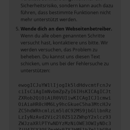
Sicherheitsrisiko, sondern kann auch dazu
führen, dass bestimmte Funktionen nicht
mehr unterstützt werden.
Wende dich an den Webseitenbetreiber.
Wenn du alle oben genannten Schritte
versucht hast, kontaktiere uns bitte. Wir
werden versuchen, das Problem zu
beheben. Du kannst uns diesen Text
schicken, um uns bei der Fehlersuche zu
unterstützen:
ewogICJuYW1lIjogIk5ldHdvcmtFcnJv
ciIsCiAgImNvbmZpZyI6IHsKICAgICJt
ZXRob2QiOiAiR0VUIiwKICAgICJ1cmwi
OiAiaHR0cHM6Ly9hcGkueC5ha3MtcHJv
ZC5hdWRhcmlzLm5ldC92MS9jbGllbnRz
LzIyNzAvd2Vic2l0ZS12ZWhpY2xlcz93
ZWJzaXRlPTYwNDYzMzNiOWE3OWIyNDc3
ZjU4ZGY3OSZmaWx0ZXJbMF1bZmllbGRd