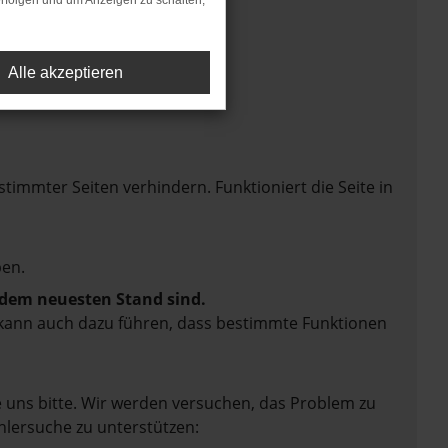
rfolgen und um Anzeigen zu schalten,
Alle akzeptieren
mmter Seiten verhindern. Funktioniert die Seite in
en.
f dem neuesten Stand sind.
rn kann auch dazu führen, dass bestimmte Funktionen
e uns bitte. Wir werden versuchen, das Problem zu
hlersuche zu unterstützen: