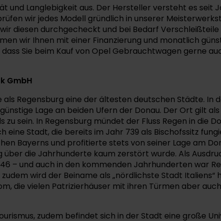
und Langlebigkeit aus. Der Hersteller versteht es seit J
rprüfen wir jedes Modell gründlich in unserer Meisterwer
ir diesen durchgecheckt und bei Bedarf Verschleißteile e
n wir Ihnen mit einer Finanzierung und monatlich gün
en, dass Sie beim Kauf von Opel Gebrauchtwagen gerne au
ark GmbH
e als Regensburg eine der ältesten deutschen Städte. In 
günstige Lage an beiden Ufern der Donau. Der Ort gilt a
 zu sein. In Regensburg mündet der Fluss Regen in die Do
eine Stadt, die bereits im Jahr 739 als Bischofssitz fun
ichen Bayerns und profitierte stets von seiner Lage am D
 über die Jahrhunderte kaum zerstört wurde. Als Ausdruc
s 1146 – und auch in den kommenden Jahrhunderten war Re
, zudem wird der Beiname als „nördlichste Stadt Italiens“
, die vielen Patrizierhäuser mit ihren Türmen aber auch 
rismus, zudem befindet sich in der Stadt eine große Univ