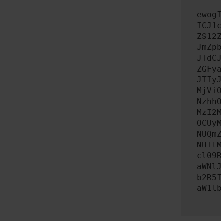
ewog
ICJ1
ZS12
JmZp
JTdC
ZGFy
JTIy
MjVi
Nzhh
MzI2
OCUy
NUQm
NUIl
cl09
aWNl
b2R5
aW1l