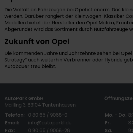
Die Vielfalt an Fahrzeugen bei Opel ist enorm. Das kle
werden. Darüber rangiert der Kleinwagen-Klassiker Cor
Modellen bietet der Hersteller den Opel Mokka, Front
Abgerundet wird das Sortiment durch Nutzfahrzeuge wie
Zukunft von Opel
Die kommenden Jahre und Jahrzehnte sehen bei Opel ei
Strategy“ auch weiterhin Verbrenner oder Hybride gebau
Autobauer treu bleibt.
AutoPark GmbH
Öffnungszei
Mailling 3, 83104 Tuntenhausen
Telefon:
0 80 65 / 9068-0
Mo. - Do.
8:
Email:
info@autopark1.de
Fr.
8:
Fax:
0 80 65 / 9068-28
Sa.
9: