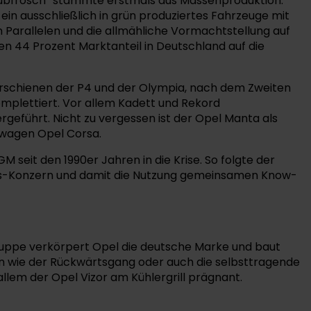
Laubfrosch“ stammte erstmals aus Massenproduktion.
in ausschließlich in grün produziertes Fahrzeuge mit
 Parallelen und die allmähliche Vormachtstellung auf
n 44 Prozent Marktanteil in Deutschland auf die
erschienen der P4 und der Olympia, nach dem Zweiten
mplettiert. Vor allem Kadett und Rekord
geführt. Nicht zu vergessen ist der Opel Manta als
inwagen Opel Corsa.
seit den 1990er Jahren in die Krise. So folgte der
ntis-Konzern und damit die Nutzung gemeinsamen Know-
Gruppe verkörpert Opel die deutsche Marke und baut
 wie der Rückwärtsgang oder auch die selbsttragende
 allem der Opel Vizor am Kühlergrill prägnant.