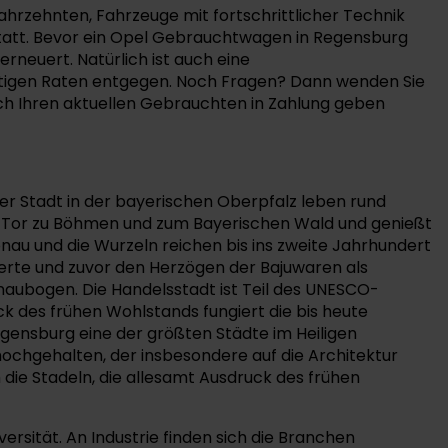
ahrzehnten, Fahrzeuge mit fortschrittlicher Technik
kstatt. Bevor ein Opel Gebrauchtwagen in Regensburg
rneuert. Natürlich ist auch eine
stigen Raten entgegen. Noch Fragen? Dann wenden Sie
ch Ihren aktuellen Gebrauchten in Zahlung geben
der Stadt in der bayerischen Oberpfalz leben rund
ls Tor zu Böhmen und zum Bayerischen Wald und genießt
nau und die Wurzeln reichen bis ins zweite Jahrhundert
gierte und zuvor den Herzögen der Bajuwaren als
onaubogen. Die Handelsstadt ist Teil des UNESCO-
k des frühen Wohlstands fungiert die bis heute
gensburg eine der größten Städte im Heiligen
 hochgehalten, der insbesondere auf die Architektur
die Stadeln, die allesamt Ausdruck des frühen
ersität. An Industrie finden sich die Branchen