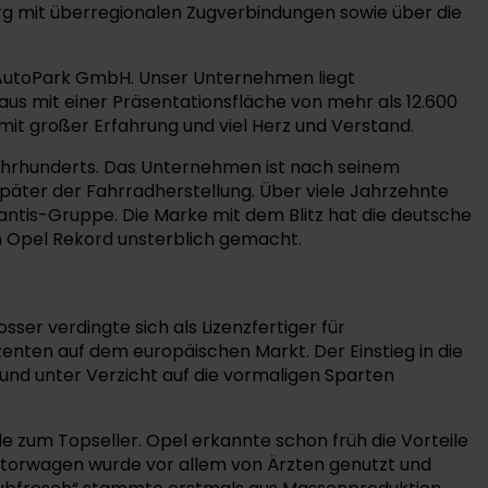
rg mit überregionalen Zugverbindungen sowie über die
 AutoPark GmbH. Unser Unternehmen liegt
us mit einer Präsentationsfläche von mehr als 12.600
t großer Erfahrung und viel Herz und Verstand.
 Jahrhunderts. Das Unternehmen ist nach seinem
äter der Fahrradherstellung. Über viele Jahrzehnte
lantis-Gruppe. Die Marke mit dem Blitz hat die deutsche
m Opel Rekord unsterblich gemacht.
er verdingte sich als Lizenzfertiger für
nten auf dem europäischen Markt. Der Einstieg in die
und unter Verzicht auf die vormaligen Sparten
de zum Topseller. Opel erkannte schon früh die Vorteile
oktorwagen wurde vor allem von Ärzten genutzt und