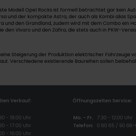
inste Modell Opel Rocks ist formell betrachtet gar kein A
sa und der kompakte Astra, der auch als Kombi alias Spo
era und den Grandland, zudem wird mit dem Combo ein Ho
 den Vivaro und den Zafira, die stets auch in PKW-Versio
ne Steigerung der Produktion elektrischer Fahrzeuge vo
t. Verschiedene existierende Baureihen sollen beibehalten
ten Verkauf:
Öffnungszeiten Service:
30 - 18:00 Uhr
Mo. - Fr.
7:30 - 12:00 Uhr
30 - 17:00 Uhr
Telefon:
0 80 65 / 90 68-
00 - 16:00 Uhr