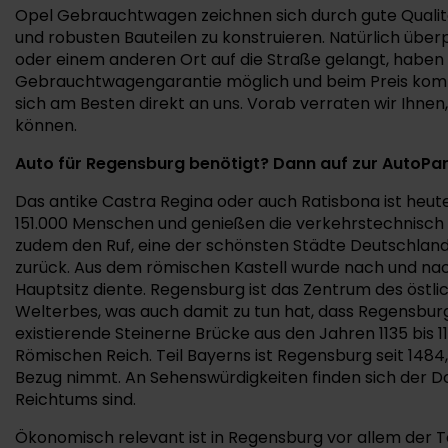
Opel Gebrauchtwagen zeichnen sich durch gute Qualität 
und robusten Bauteilen zu konstruieren. Natürlich übe
oder einem anderen Ort auf die Straße gelangt, haben w
Gebrauchtwagengarantie möglich und beim Preis komme
sich am Besten direkt an uns. Vorab verraten wir Ihn
können.
Auto für Regensburg benötigt? Dann auf zur AutoP
Das antike Castra Regina oder auch Ratisbona ist heut
151.000 Menschen und genießen die verkehrstechnisch 
zudem den Ruf, eine der schönsten Städte Deutschlands
zurück. Aus dem römischen Kastell wurde nach und nach 
Hauptsitz diente. Regensburg ist das Zentrum des östl
Welterbes, was auch damit zu tun hat, dass Regensburg
existierende Steinerne Brücke aus den Jahren 1135 bi
Römischen Reich. Teil Bayerns ist Regensburg seit 1484
Bezug nimmt. An Sehenswürdigkeiten finden sich der Dom
Reichtums sind.
Ökonomisch relevant ist in Regensburg vor allem der Tou