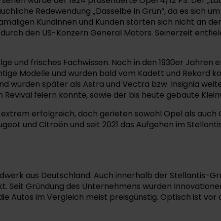
sehen wurde der 1924 präsentierte Opel 4/12 PS. Der „
hliche Redewendung „Dasselbe in Grün“, da es sich um e
amaligen Kundinnen und Kunden störten sich nicht an den
rch den US-Konzern General Motors. Seinerzeit entfiele
ge und frisches Fachwissen. Noch in den 1930er Jahren 
htige Modelle und wurden bald vom Kadett und Rekord ko
urden später als Astra und Vectra bzw. Insignia weiter
in Revival feiern könnte, sowie der bis heute gebaute Kle
xtrem erfolgreich, doch gerieten sowohl Opel als auch GM 
ugeot und Citroën und seit 2021 das Aufgehen im Stella
ndwerk aus Deutschland. Auch innerhalb der Stellantis-
t. Seit Gründung des Unternehmens wurden Innovationen
die Autos im Vergleich meist preisgünstig. Optisch ist vor