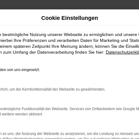
Cookie Einstellungen
ie bestmögliche Nutzung unserer Webseite zu ermöglichen und unsere
hierbei Ihre Präferenzen und verarbeiten Daten für Marketing und Stati
chtwagen für Regensburg
einem späteren Zeitpunkt Ihre Meinung ändern, können Sie die Einwillig
en zum Umfang der Datenverarbeitung finden Sie hier:
Datenschutzerkl
n Opel Gebrauchtwagen fü
en von uns eingesetzt:
e Mobilität in Regensburg auf ein neues Level heben, sind
svoller Partner rund ums Autos. Seit 1992 dreht sich bei 
rlich, um die Kernfunktionalität der Webseite zu gewährleisten.
uch an Kundinnen und Kunden aus Regensburg und Umgeb
entiert wird dies durch zahlreiche Auszeichnungen und 
estmögliche Funktionalität der Webseite. Services von Drittanbietern wie Google 
eitere werden aktiviert.
 es uns, die Nutzung der Webseite zu analysieren, um die Leistung zu messen u