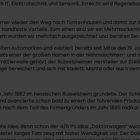
IT, Elektrotechnik und Sensorik. Erreicht wird Regensbu
immer wieder den Weg nach Tuntenhausen und damit zur
handfeste Vorteile. Zum einen sind wir ein Mehrmarkenha
 wurden wir mehrfach ausgezeichnet und beraten Sie mi
iten Automarken und existiert bereits seit Mitte des 19.
ts einer der großen Namen in der Nähmaschinen- und sp
ittlerweile gehört der Rüsselsheimer Hersteller zur Stel
ge bereichert und sich mit Kadett, Manta oder auch de
ahr 1862 im hessischen Rüsselsheim gründete. Der Schloss
d avancierte schon bald zu einem der führenden Produze
h nach dem Tod des Firmengründers im Jahr 1895 radikal 
 gute Idee, denn schon der 4/8 PS alias „Doktorwagen“ wur
0 Meter langes Fahrzeug mit hoher Wendigkeit vor. Der D