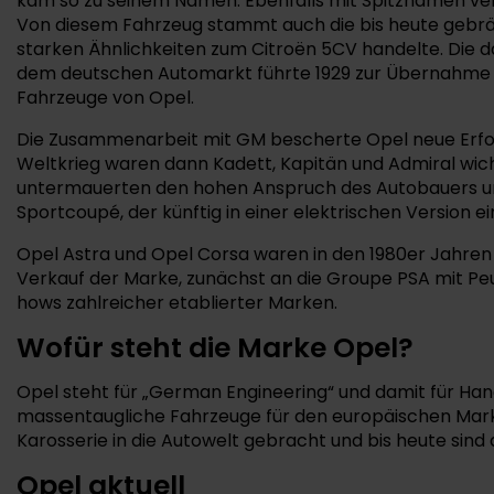
kam so zu seinem Namen. Ebenfalls mit Spitznamen ver
Von diesem Fahrzeug stammt auch die bis heute gebräuc
starken Ähnlichkeiten zum Citroën 5CV handelte. Die d
dem deutschen Automarkt führte 1929 zur Übernahme du
Fahrzeuge von Opel.
Die Zusammenarbeit mit GM bescherte Opel neue Erfol
Weltkrieg waren dann Kadett, Kapitän und Admiral wic
untermauerten den hohen Anspruch des Autobauers und w
Sportcoupé, der künftig in einer elektrischen Version e
Opel Astra und Opel Corsa waren in den 1980er Jahren e
Verkauf der Marke, zunächst an die Groupe PSA mit Pe
hows zahlreicher etablierter Marken.
Wofür steht die Marke Opel?
Opel steht für „German Engineering“ und damit für Ha
massentaugliche Fahrzeuge für den europäischen Mark
Karosserie in die Autowelt gebracht und bis heute sind 
Opel aktuell