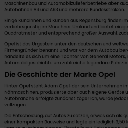
Maschinenbau und Automobilzulieferbetriebe aber auch 
Autobahnen A3 und A93 und mehrere Bundesstraßen.
Einige Kundinnen und Kunden aus Regensburg finden 
verkehrsgünstig im Münchner Umland und bietet einige 
Quadratmeter und entsprechend großer Auswahl, zudem
Opel ist das Urgestein unter den deutschen und weltwe
Firmengründer benannt und war vor dem Autobau berei
handelte es sich um eine Tochter von General Motors, m
Automobilgeschichte um zahlreiche legendäre Fahrzeu
Die Geschichte der Marke Opel
Hinter Opel steht Adam Opel, der sein Unternehmen im J
Nähmaschinen, produzierte aber auch eigene Geräte un
Autobranche erfolgte zunächst zögerlich, wurde jedoc
vollzogen.
Die Entscheidung, auf Autos zu setzen, erwies sich als
einer kompakten Bauweise und legte ein lediglich 3,5