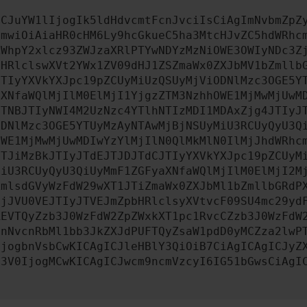
ICJuYW1lIjogIk5ldHdvcmtFcnJvciIsCiAgImNvbmZpZ
cmwiOiAiaHR0cHM6Ly9hcGkueC5ha3MtcHJvZC5hdWRhc
ZWhpY2xlcz93ZWJzaXRlPTYwNDYzMzNiOWE3OWIyNDc3Z
bHRlclswXVt2YWx1ZV09dHJ1ZSZmaWx0ZXJbMV1bZmllb
JTIyYXVkYXJpc19pZCUyMiUzQSUyMjViODNlMzc3OGE5Y
aXNfaWQlMjIlM0ElMjI1YjgzZTM3NzhhOWE1MjMwMjUwM
JTNBJTIyNWI4M2UzNzc4YTlhNTIzMDI1MDAxZjg4JTIyJ
ODNlMzc3OGE5YTUyMzAyNTAwMjBjNSUyMiU3RCUyQyU3Q
OWE1MjMwMjUwMDIwYzYlMjIlN0QlMkMlN0IlMjJhdWRhc
MTJiMzBkJTIyJTdEJTJDJTdCJTIyYXVkYXJpc19pZCUyM
MiU3RCUyQyU3QiUyMmF1ZGFyaXNfaWQlMjIlM0ElMjI2M
ZmlsdGVyWzFdW29wXT1JTiZmaWx0ZXJbMl1bZmllbGRdP
MjJVU0VEJTIyJTVEJmZpbHRlclsyXVtvcF09SU4mc29yd
REVTQyZzb3J0WzFdW2ZpZWxkXT1pc1RvcCZzb3J0WzFdW
JnNvcnRbMl1bb3JkZXJdPUFTQyZsaW1pdD0yMCZza2lwP
IjogbnVsbCwKICAgICJleHBlY3QiOiB7CiAgICAgICJyZ
b3V0IjogMCwKICAgICJwcm9ncmVzcyI6IG51bGwsCiAgI