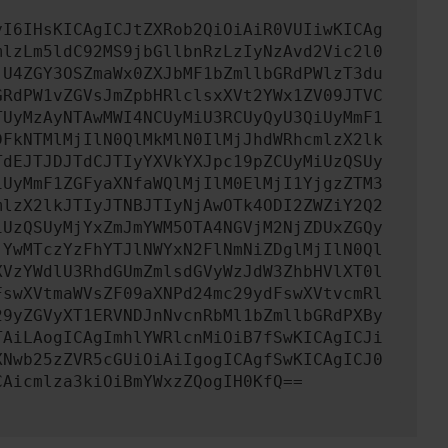
yI6IHsKICAgICJtZXRob2QiOiAiR0VUIiwKICAg
mlzLm5ldC92MS9jbGllbnRzLzIyNzAvd2Vic2l0
jU4ZGY3OSZmaWx0ZXJbMF1bZmllbGRdPWlzT3du
GRdPW1vZGVsJmZpbHRlclsxXVt2YWx1ZV09JTVC
TUyMzAyNTAwMWI4NCUyMiU3RCUyQyU3QiUyMmF1
DFkNTMlMjIlN0QlMkMlN0IlMjJhdWRhcmlzX2lk
TdEJTJDJTdCJTIyYXVkYXJpc19pZCUyMiUzQSUy
iUyMmF1ZGFyaXNfaWQlMjIlM0ElMjI1YjgzZTM3
mlzX2lkJTIyJTNBJTIyNjAwOTk4ODI2ZWZiY2Q2
iUzQSUyMjYxZmJmYWM5OTA4NGVjM2NjZDUxZGQy
jYwMTczYzFhYTJlNWYxN2FlNmNiZDglMjIlN0Ql
XVzYWdlU3RhdGUmZmlsdGVyWzJdW3ZhbHVlXT0l
FswXVtmaWVsZF09aXNPd24mc29ydFswXVtvcmRl
29yZGVyXT1ERVNDJnNvcnRbMl1bZmllbGRdPXBy
TAiLAogICAgImhlYWRlcnMiOiB7fSwKICAgICJi
XNwb25zZVR5cGUiOiAiIgogICAgfSwKICAgICJ0
CAicmlza3kiOiBmYWxzZQogIH0KfQ==