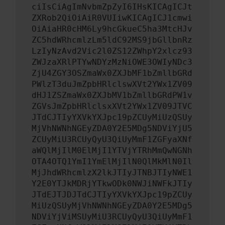
ciIsCiAgImNvbmZpZyI6IHsKICAgICJt
ZXRob2QiOiAiR0VUIiwKICAgICJ1cmwi
OiAiaHR0cHM6Ly9hcGkueC5ha3MtcHJv
ZC5hdWRhcmlzLm5ldC92MS9jbGllbnRz
LzIyNzAvd2Vic2l0ZS12ZWhpY2xlcz93
ZWJzaXRlPTYwNDYzMzNiOWE3OWIyNDc3
ZjU4ZGY3OSZmaWx0ZXJbMF1bZmllbGRd
PWlzT3duJmZpbHRlclswXVt2YWx1ZV09
dHJ1ZSZmaWx0ZXJbMV1bZmllbGRdPW1v
ZGVsJmZpbHRlclsxXVt2YWx1ZV09JTVC
JTdCJTIyYXVkYXJpc19pZCUyMiUzQSUy
MjVhNWNhNGEyZDA0Y2E5MDg5NDViYjU5
ZCUyMiU3RCUyQyU3QiUyMmF1ZGFyaXNf
aWQlMjIlM0ElMjI1YTVjYTRhMmQwNGNh
OTA4OTQ1YmI1YmElMjIlN0QlMkMlN0Il
MjJhdWRhcmlzX2lkJTIyJTNBJTIyNWE1
Y2E0YTJkMDRjYTkwODk0NWJiNWFkJTIy
JTdEJTJDJTdCJTIyYXVkYXJpc19pZCUy
MiUzQSUyMjVhNWNhNGEyZDA0Y2E5MDg5
NDViYjViMSUyMiU3RCUyQyU3QiUyMmF1