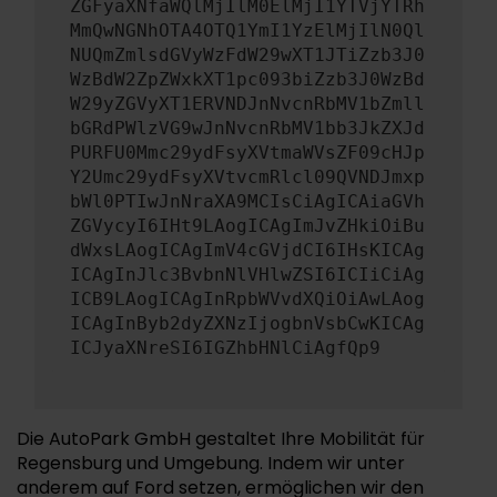
ZGFyaXNfaWQlMjIlM0ElMjI1YTVjYTRh
MmQwNGNhOTA4OTQ1YmI1YzElMjIlN0Ql
NUQmZmlsdGVyWzFdW29wXT1JTiZzb3J0
WzBdW2ZpZWxkXT1pc093biZzb3J0WzBd
W29yZGVyXT1ERVNDJnNvcnRbMV1bZmll
bGRdPWlzVG9wJnNvcnRbMV1bb3JkZXJd
PURFU0Mmc29ydFsyXVtmaWVsZF09cHJp
Y2Umc29ydFsyXVtvcmRlcl09QVNDJmxp
bWl0PTIwJnNraXA9MCIsCiAgICAiaGVh
ZGVycyI6IHt9LAogICAgImJvZHkiOiBu
dWxsLAogICAgImV4cGVjdCI6IHsKICAg
ICAgInJlc3BvbnNlVHlwZSI6ICIiCiAg
ICB9LAogICAgInRpbWVvdXQiOiAwLAog
ICAgInByb2dyZXNzIjogbnVsbCwKICAg
ICJyaXNreSI6IGZhbHNlCiAgfQp9
Die AutoPark GmbH gestaltet Ihre Mobilität für
Regensburg und Umgebung. Indem wir unter
anderem auf Ford setzen, ermöglichen wir den