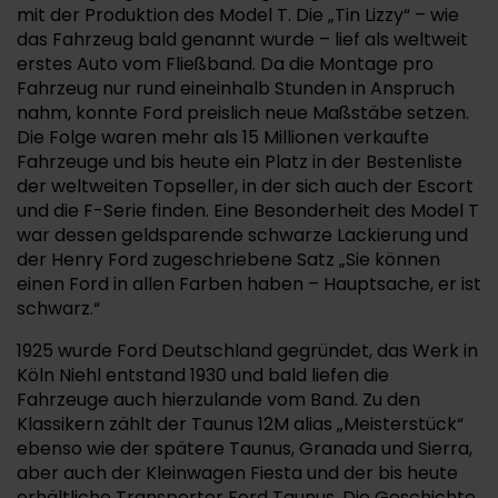
mit der Produktion des Model T. Die „Tin Lizzy“ – wie
das Fahrzeug bald genannt wurde – lief als weltweit
erstes Auto vom Fließband. Da die Montage pro
Fahrzeug nur rund eineinhalb Stunden in Anspruch
nahm, konnte Ford preislich neue Maßstäbe setzen.
Die Folge waren mehr als 15 Millionen verkaufte
Fahrzeuge und bis heute ein Platz in der Bestenliste
der weltweiten Topseller, in der sich auch der Escort
und die F-Serie finden. Eine Besonderheit des Model T
war dessen geldsparende schwarze Lackierung und
der Henry Ford zugeschriebene Satz „Sie können
einen Ford in allen Farben haben – Hauptsache, er ist
schwarz.“
1925 wurde Ford Deutschland gegründet, das Werk in
Köln Niehl entstand 1930 und bald liefen die
Fahrzeuge auch hierzulande vom Band. Zu den
Klassikern zählt der Taunus 12M alias „Meisterstück“
ebenso wie der spätere Taunus, Granada und Sierra,
aber auch der Kleinwagen Fiesta und der bis heute
erhältliche Transporter Ford Taunus. Die Geschichte