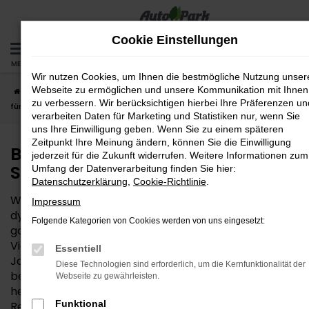
Zum
Hauptinhalt
Cookie Einstellungen
springen
MENÜ
Wir nutzen Cookies, um Ihnen die bestmögliche Nutzung unser
Webseite zu ermöglichen und unsere Kommunikation mit Ihnen
Startseite
Regensburg
Bei der AutoPark GmbH finden Sie Ihren Ford
zu verbessern. Wir berücksichtigen hierbei Ihre Präferenzen un
für Regensburg
verarbeiten Daten für Marketing und Statistiken nur, wenn Sie
uns Ihre Einwilligung geben. Wenn Sie zu einem späteren
Zeitpunkt Ihre Meinung ändern, können Sie die Einwilligung
Bei der AutoPark GmbH finden
jederzeit für die Zukunft widerrufen. Weitere Informationen zum
Sie Ihren Ford für Regensburg
Umfang der Datenverarbeitung finden Sie hier:
Datenschutzerklärung
,
Cookie-Richtlinie
.
Wer seine Mobilität in Regensburg zuverlässig und
Impressum
dynamisch gestalten möchte, liegt mit einem Ford
Folgende Kategorien von Cookies werden von uns eingesetzt:
goldrichtig. Dieser Hersteller steht für Qualität und
Vielfalt und die Fahrzeuge werden von uns seit vielen
Essentiell
Jahren verkauft, gewartet und repariert. Gerne
Diese Technologien sind erforderlich, um die Kernfunktionalität der
beraten wir Sie freundlich und kompetent und finden
Webseite zu gewährleisten.
heraus, welcher Ford am Besten zu Ihnen und zu
Funktional
Regensburg passt. Vor Ort bieten wir eine