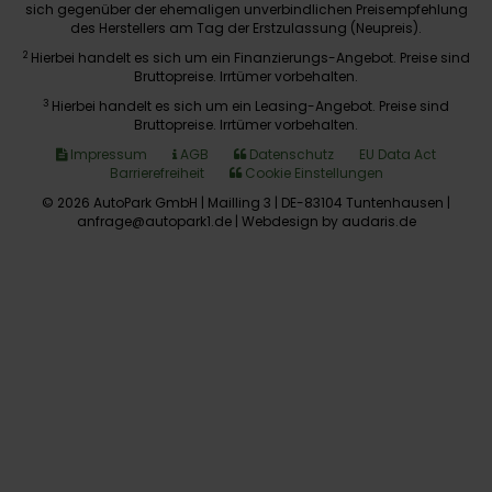
sich gegenüber der ehemaligen unverbindlichen Preisempfehlung
des Herstellers am Tag der Erstzulassung (Neupreis).
2
Hierbei handelt es sich um ein Finanzierungs-Angebot. Preise sind
Bruttopreise. Irrtümer vorbehalten.
3
Hierbei handelt es sich um ein Leasing-Angebot. Preise sind
Bruttopreise. Irrtümer vorbehalten.
Impressum
AGB
Datenschutz
EU Data Act
Barrierefreiheit
Cookie Einstellungen
© 2026 AutoPark GmbH | Mailling 3 | DE-83104 Tuntenhausen |
anfrage@autopark1.de |
Webdesign by audaris.de