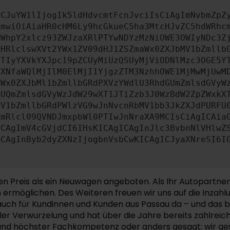
ICJuYW1lIjogIk5ldHdvcmtFcnJvciIsCiAgImNvbmZpZ
cmwiOiAiaHR0cHM6Ly9hcGkueC5ha3MtcHJvZC5hdWRhc
ZWhpY2xlcz93ZWJzaXRlPTYwNDYzMzNiOWE3OWIyNDc3Z
bHRlclswXVt2YWx1ZV09dHJ1ZSZmaWx0ZXJbMV1bZmllb
JTIyYXVkYXJpc19pZCUyMiUzQSUyMjViODNlMzc3OGE5Y
aXNfaWQlMjIlM0ElMjI1YjgzZTM3NzhhOWE1MjMwMjUwM
aWx0ZXJbMl1bZmllbGRdPXVzYWdlU3RhdGUmZmlsdGVyW
NUQmZmlsdGVyWzJdW29wXT1JTiZzb3J0WzBdW2ZpZWxkX
MV1bZmllbGRdPWlzVG9wJnNvcnRbMV1bb3JkZXJdPURFU
cmRlcl09QVNDJmxpbWl0PTIwJnNraXA9MCIsCiAgICAia
ICAgImV4cGVjdCI6IHsKICAgICAgInJlc3BvbnNlVHlwZ
ICAgInByb2dyZXNzIjogbnVsbCwKICAgICJyaXNreSI6I
en Preis als ein Neuwagen angeboten. Als Ihr Autopartner
n ermöglichen. Des Weiteren freuen wir uns auf die Inza
ir auch für Kundinnen und Kunden aus Passau da – und das 
ler Verwurzelung und hat über die Jahre bereits zahlreic
 und höchster Fachkompetenz oder anders gesagt: wir ge