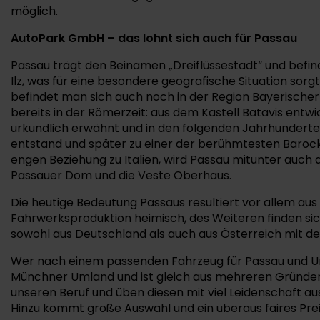
möglich.
AutoPark GmbH – das lohnt sich auch für Passau
Passau trägt den Beinamen „Dreiflüssestadt“ und befind
Ilz, was für eine besondere geografische Situation sor
befindet man sich auch noch in der Region Bayerischer
bereits in der Römerzeit: aus dem Kastell Batavis ent
urkundlich erwähnt und in den folgenden Jahrhunderten 
entstand und später zu einer der berühmtesten Barock
engen Beziehung zu Italien, wird Passau mitunter auch 
Passauer Dom und die Veste Oberhaus.
Die heutige Bedeutung Passaus resultiert vor allem aus 
Fahrwerksproduktion heimisch, des Weiteren finden sich
sowohl aus Deutschland als auch aus Österreich mit d
Wer nach einem passenden Fahrzeug für Passau und Um
Münchner Umland und ist gleich aus mehreren Gründen e
unseren Beruf und üben diesen mit viel Leidenschaft a
Hinzu kommt große Auswahl und ein überaus faires Prei