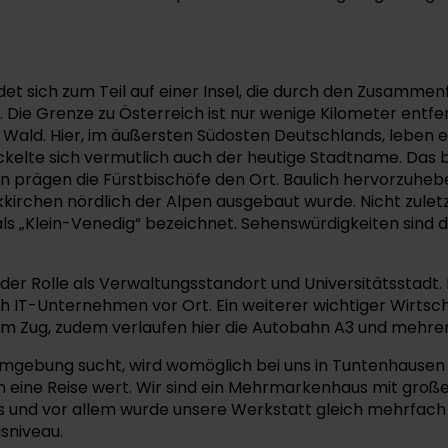
et sich zum Teil auf einer Insel, die durch den Zusammenf
gt. Die Grenze zu Österreich ist nur wenige Kilometer ent
 Wald. Hier, im äußersten Südosten Deutschlands, leben
wickelte sich vermutlich auch der heutige Stadtname. Das
prägen die Fürstbischöfe den Ort. Baulich hervorzuheben 
kirchen nördlich der Alpen ausgebaut wurde. Nicht zulet
als „Klein-Venedig“ bezeichnet. Sehenswürdigkeiten sind d
der Rolle als Verwaltungsstandort und Universitätsstadt. 
 IT-Unternehmen vor Ort. Ein weiterer wichtiger Wirtscha
em Zug, zudem verlaufen hier die Autobahn A3 und mehre
gebung sucht, wird womöglich bei uns in Tuntenhausen f
ine Reise wert. Wir sind ein Mehrmarkenhaus mit großer 
us und vor allem wurde unsere Werkstatt gleich mehrfach
sniveau.