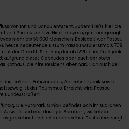
luss von Inn und Donau entsteht. Zudem fließt hier die
fernt und Passau zählt zu Niederbayern, genauer gesagt
 etwas mehr als 53.000 Menschen. Besiedelt war Passau
 bis heute bedeutende Bistum Passau wird erstmals 739
ist der Dom St. Stephan, der ab 1221 in der Frühgotik
zt aufgrund dieses Gebäudes aber auch der stets
as Rathaus, die Alte Residenz aber natürlich auch der
Industriell sind Fahrzeugbau, Antriebstechnik sowie
ftszweig ist der Tourismus. Erreicht wird Passau
re Bundesstraßen.
ündig. Die AutoPark GmbH befindet sich im südlichen
Auswahl und erstklassiger Beratung, wir lieben
 ausgezeichnet und hat in zahlreichen Tests überzeugt.