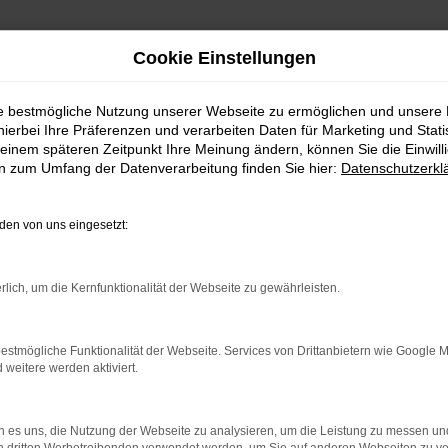
Cookie Einstellungen
ie bestmögliche Nutzung unserer Webseite zu ermöglichen und unsere
hierbei Ihre Präferenzen und verarbeiten Daten für Marketing und Stati
ngen für Passau
einem späteren Zeitpunkt Ihre Meinung ändern, können Sie die Einwillig
en zum Umfang der Datenverarbeitung finden Sie hier:
Datenschutzerkl
e unserer Empfehlungen f
en von uns eingesetzt:
agen eine Sonderstellung ein. Wir von der AutoPark G
ragende Qualität auf einen überaus attraktiven Preis. De
rlich, um die Kernfunktionalität der Webseite zu gewährleisten.
en die Erstzulassung maximal zwölf Monate zurückliegt. 
er Modelle hinzuweisen und diesen sicher zu stellen. In de
mit all die Extras und Assistenten, die auch in einem Ne
estmögliche Funktionalität der Webseite. Services von Drittanbietern wie Google 
eitere werden aktiviert.
 es uns, die Nutzung der Webseite zu analysieren, um die Leistung zu messen u