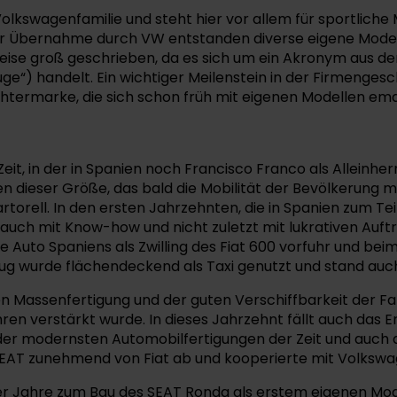
 Volkswagenfamilie und steht hier vor allem für sportlic
it der Übernahme durch VW entstanden diverse eigene Mode
ise groß geschrieben, da es sich um ein Akronym aus der
e“) handelt. Ein wichtiger Meilenstein in der Firmengesc
termarke, die sich schon früh mit eigenen Modellen ema
it, in der in Spanien noch Francisco Franco als Alleinherr
n dieser Größe, das bald die Mobilität der Bevölkerung 
artorell. In den ersten Jahrzehnten, die in Spanien zum T
ls auch mit Know-how und nicht zuletzt mit lukrativen Auft
 Auto Spaniens als Zwilling des Fiat 600 vorfuhr und bei
eug wurde flächendeckend als Taxi genutzt und stand auc
en Massenfertigung und der guten Verschiffbarkeit der Fa
ren verstärkt wurde. In dieses Jahrzehnt fällt auch das E
 der modernsten Automobilfertigungen der Zeit und auch
 SEAT zunehmend von Fiat ab und kooperierte mit Volkswa
 Jahre zum Bau des SEAT Ronda als erstem eigenen Modell 