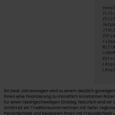
ewog
ICJ1
ZS12
JmZp
JTdC
ZGFy
TiZm
MjIl
cnRb
XVtv
LAog
LAog
Ein Seat Jahreswagen wird zu einem deutlich günstiger
Ihnen eine Finanzierung zu monatlich konstanten Rate
für einen niedrigschwelligen Einstieg. Natürlich sind w
GmbH ist ein Traditionsunternehmen mit tiefer regiona
Persönlichkeit und begegnen Ihnen mit Freundlichkeit