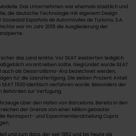
he Modelle. Das Unternehmen war ehemals staatlich und
lle, die deutsche Technologie mit eigenem Design
 Sociedad Española de Automóviles de Turismo, S.A.
hichte war im Jahr 2018 die Ausgliederung der
nzipierte.
scher das Land lenkte. Vor SEAT existierten lediglich
maßgeblich vorantreiben sollte. Gegründet wurde SEAT
eil auch als Desarrollismo-Ära bezeichnet werden,
rägen für die Lizenzfertigung. Die sieben Prozent Anteil
m SEAT 1500 identisch verfahren wurde. Besonders der
h Behörden zur Verfügung.
hrzeuge über den Hafen von Barcelona. Bereits in den
rreichen der Grenze von einer Million gebauter
 die Rennsport- und Experimentierabteilung Cupra
gen.
und zum Ibiza, der seit 1982 und bis heute als