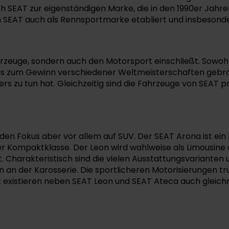
ch SEAT zur eigenständigen Marke, die in den 1990er Jah
ch SEAT auch als Rennsportmarke etabliert und insbesonde
fahrzeuge, sondern auch den Motorsport einschließt. Sowo
 bis zum Gewinn verschiedener Weltmeisterschaften gebrac
ers zu tun hat. Gleichzeitig sind die Fahrzeuge von SEAT p
legt den Fokus aber vor allem auf SUV. Der SEAT Arona ist
 Kompaktklasse. Der Leon wird wahlweise als Limousine 
st. Charakteristisch sind die vielen Ausstattungsvarianten
len an der Karosserie. Die sportlicheren Motorisierungen 
t existieren neben SEAT Leon und SEAT Ateca auch gleic