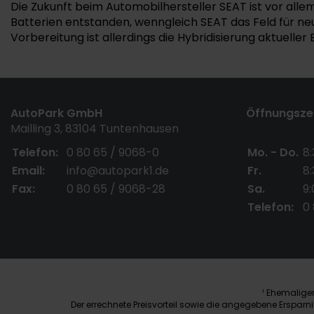
Die Zukunft beim Automobilhersteller SEAT ist vor alle
Batterien entstanden, wenngleich SEAT das Feld für ne
Vorbereitung ist allerdings die Hybridisierung aktueller
AutoPark GmbH
Öffnungszei
Mailling 3, 83104 Tuntenhausen
Telefon:
0 80 65 / 9068-0
Mo. - Do.
8:
Email:
info@autopark1.de
Fr.
8:
Fax:
0 80 65 / 9068-28
Sa.
9:
Telefon:
0
Ehemaliger 
1
Der errechnete Preisvorteil sowie die angegebene Erspar