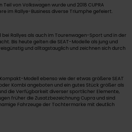
ren Teil von Volkswagen wurde und 2018 CUPRA
re im Rallye-Business diverse Triumphe gefeiert.
hl bei Rallyes als auch im Tourenwagen-Sport und in der
ht. Bis heute gelten die SEAT-Modelle als jung und
reisgünstig und alltagstauglich und zeichnen sich durch
 ein Kompakt-Modell ebenso wie der etwas größere SEAT
oder Kombi angeboten und ein gutes Stück größer als
 und die Verfügbarkeit diverser sportlicher Elemente,
trugen früher die Zusatzbezeichnung Cupra und sind
hnamige Fahrzeuge der Tochtermarke mit deutlich