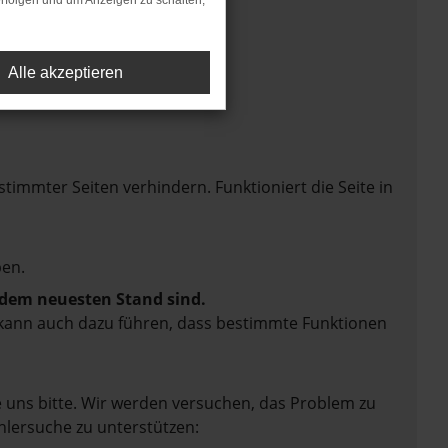
rfolgen und um Anzeigen zu schalten,
Alle akzeptieren
mmter Seiten verhindern. Funktioniert die Seite in
en.
f dem neuesten Stand sind.
rn kann auch dazu führen, dass bestimmte Funktionen
e uns bitte. Wir werden versuchen, das Problem zu
hlersuche zu unterstützen: