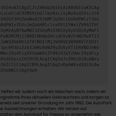
yI6IHsKICAgICJtZXRob2QiOiAiR0VUIiwKICAg
mlzLm5ldC92MS9jbGllbnRzLzIyNzAvd2Vic2l0
jU4ZGY3OSZmaWx0ZXJbMF1bZmllbGRdPWlzT3du
GRdPW1vZGVsJmZpbHRlclsxXVt2YWx1ZV09JTVC
TUyMzAyNTAwMWI3ZSUyMiU3RCUyQyU3QiUyMmF1
DFmN2MlMjIlN0QlNUQmZmlsdGVyWzFdW29wXT1J
zJdW3ZhbHVlXT0lNUIlMjJVU0VEX09ORVlFQVIl
T1pc093biZzb3J0WzBdW29yZGVyXT1ERVNDJnNv
0Mmc29ydFsyXVtmaWVsZF09cHJpY2Umc29ydFsy
GVhZGVycyI6IHt9LAogICAgImJvZHkiOiBudWxs
SI6ICIiCiAgICB9LAogICAgInRpbWVvdXQiOiAw
GZhbHNlCiAgfQp9
 helfen wir zudem noch ein bisschen nach, indem wir
hlungnahme Ihres aktuellen Gebrauchten und sorgen so
bereits seit unserer Gründung im Jahr 1992. Die AutoPark
he Auszeichnungen erhalten. Wir setzen auf
stalten den Autokauf für Passau so angenehm wie