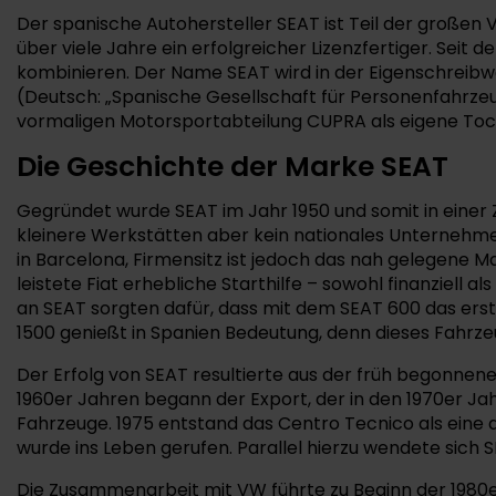
Der spanische Autohersteller SEAT ist Teil der großen
über viele Jahre ein erfolgreicher Lizenzfertiger. Se
kombinieren. Der Name SEAT wird in der Eigenschreibwe
(Deutsch: „Spanische Gesellschaft für Personenfahrzeug
vormaligen Motorsportabteilung CUPRA als eigene Toch
Die Geschichte der Marke SEAT
Gegründet wurde SEAT im Jahr 1950 und somit in einer Ze
kleinere Werkstätten aber kein nationales Unternehme
in Barcelona, Firmensitz ist jedoch das nah gelegene M
leistete Fiat erhebliche Starthilfe – sowohl finanziell a
an SEAT sorgten dafür, dass mit dem SEAT 600 das erste
1500 genießt in Spanien Bedeutung, denn dieses Fahrz
Der Erfolg von SEAT resultierte aus der früh begonnen
1960er Jahren begann der Export, der in den 1970er Jah
Fahrzeuge. 1975 entstand das Centro Tecnico als eine
wurde ins Leben gerufen. Parallel hierzu wendete sich
Die Zusammenarbeit mit VW führte zu Beginn der 1980er