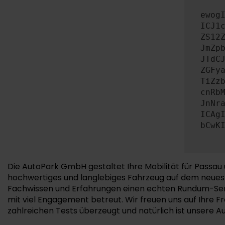
ewog
ICJ1
ZS12
JmZp
JTdC
ZGFy
TiZz
cnRb
JnNr
ICAg
bCwK
Die AutoPark GmbH gestaltet Ihre Mobilität für Passau 
hochwertiges und langlebiges Fahrzeug auf dem neuesten
Fachwissen und Erfahrungen einen echten Rundum-Servic
mit viel Engagement betreut. Wir freuen uns auf Ihre F
zahlreichen Tests überzeugt und natürlich ist unsere A