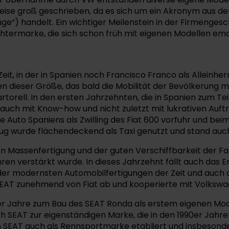
ise groß geschrieben, da es sich um ein Akronym aus der
e“) handelt. Ein wichtiger Meilenstein in der Firmengesc
termarke, die sich schon früh mit eigenen Modellen ema
it, in der in Spanien noch Francisco Franco als Alleinherr
n dieser Größe, das bald die Mobilität der Bevölkerung 
artorell. In den ersten Jahrzehnten, die in Spanien zum T
ls auch mit Know-how und nicht zuletzt mit lukrativen Auft
 Auto Spaniens als Zwilling des Fiat 600 vorfuhr und bei
eug wurde flächendeckend als Taxi genutzt und stand auc
en Massenfertigung und der guten Verschiffbarkeit der Fa
ren verstärkt wurde. In dieses Jahrzehnt fällt auch das E
 der modernsten Automobilfertigungen der Zeit und auch
 SEAT zunehmend von Fiat ab und kooperierte mit Volkswa
 Jahre zum Bau des SEAT Ronda als erstem eigenen Modell 
ch SEAT zur eigenständigen Marke, die in den 1990er Jah
ch SEAT auch als Rennsportmarke etabliert und insbesonde