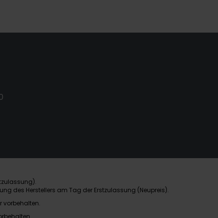
0
tzulassung).
ung des Herstellers am Tag der Erstzulassung (Neupreis).
r vorbehalten.
orbehalten.