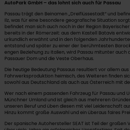
AutoPark GmbH – das lohnt sich auch für Passau
Passau trägt den Beinamen „Dreiflüssestadt“ und befind
Ilz, was für eine besondere geografische Situation sor
befindet man sich auch noch in der Region Bayerischer
bereits in der Römerzeit: aus dem Kastell Batavis ent
urkundlich erwähnt und in den folgenden Jahrhunderten 
entstand und später zu einer der berühmtesten Barock
engen Beziehung zu Italien, wird Passau mitunter auch 
Passauer Dom und die Veste Oberhaus.
Die heutige Bedeutung Passaus resultiert vor allem aus 
Fahrwerksproduktion heimisch, des Weiteren finden sich
sowohl aus Deutschland als auch aus Österreich mit d
Wer nach einem passenden Fahrzeug für Passau und Um
Münchner Umland und ist gleich aus mehreren Gründen e
unseren Beruf und üben diesen mit viel Leidenschaft a
Hinzu kommt große Auswahl und ein überaus faires Prei
Der spanische Autohersteller SEAT ist Teil der großen
über viele Jahre ein erfolgreicher Lizenzfertiger. Se