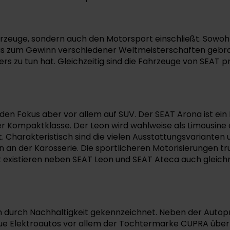
fahrzeuge, sondern auch den Motorsport einschließt. Sowo
 bis zum Gewinn verschiedener Weltmeisterschaften gebrac
ers zu tun hat. Gleichzeitig sind die Fahrzeuge von SEAT p
legt den Fokus aber vor allem auf SUV. Der SEAT Arona ist
 Kompaktklasse. Der Leon wird wahlweise als Limousine 
st. Charakteristisch sind die vielen Ausstattungsvarianten
len an der Karosserie. Die sportlicheren Motorisierungen 
t existieren neben SEAT Leon und SEAT Ateca auch gleic
m durch Nachhaltigkeit gekennzeichnet. Neben der Autopro
ue Elektroautos vor allem der Tochtermarke CUPRA überlä