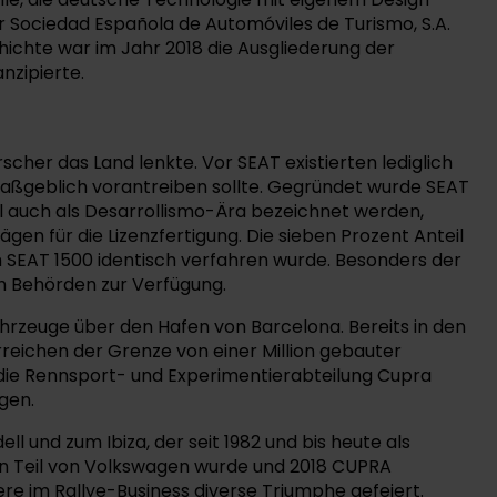
 Sociedad Española de Automóviles de Turismo, S.A.
hichte war im Jahr 2018 die Ausgliederung der
nzipierte.
scher das Land lenkte. Vor SEAT existierten lediglich
maßgeblich vorantreiben sollte. Gegründet wurde SEAT
eil auch als Desarrollismo-Ära bezeichnet werden,
rägen für die Lizenzfertigung. Die sieben Prozent Anteil
m SEAT 1500 identisch verfahren wurde. Besonders der
h Behörden zur Verfügung.
hrzeuge über den Hafen von Barcelona. Bereits in den
rreichen der Grenze von einer Million gebauter
 die Rennsport- und Experimentierabteilung Cupra
gen.
und zum Ibiza, der seit 1982 und bis heute als
ren Teil von Volkswagen wurde und 2018 CUPRA
re im Rallye-Business diverse Triumphe gefeiert.