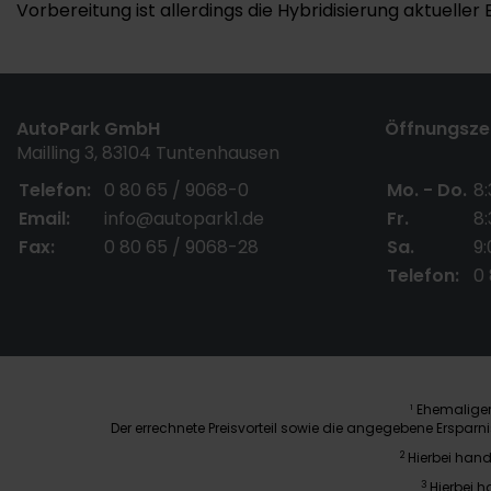
Vorbereitung ist allerdings die Hybridisierung aktueller
AutoPark GmbH
Öffnungszei
Mailling 3, 83104 Tuntenhausen
Telefon:
0 80 65 / 9068-0
Mo. - Do.
8:
Email:
info@autopark1.de
Fr.
8:
Fax:
0 80 65 / 9068-28
Sa.
9:
Telefon:
0
Ehemaliger 
1
Der errechnete Preisvorteil sowie die angegebene Erspar
2
Hierbei hand
3
Hierbei h