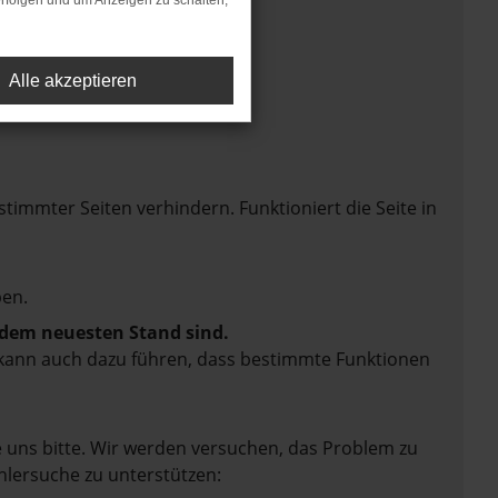
rfolgen und um Anzeigen zu schalten,
Alle akzeptieren
mmter Seiten verhindern. Funktioniert die Seite in
en.
f dem neuesten Stand sind.
rn kann auch dazu führen, dass bestimmte Funktionen
e uns bitte. Wir werden versuchen, das Problem zu
hlersuche zu unterstützen: