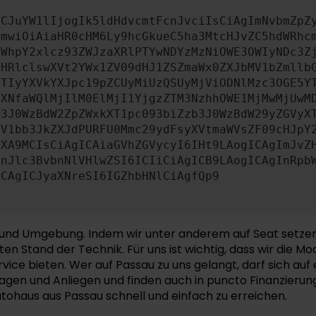
ICJuYW1lIjogIk5ldHdvcmtFcnJvciIsCiAgImNvbmZpZ
cmwiOiAiaHR0cHM6Ly9hcGkueC5ha3MtcHJvZC5hdWRhc
ZWhpY2xlcz93ZWJzaXRlPTYwNDYzMzNiOWE3OWIyNDc3Z
bHRlclswXVt2YWx1ZV09dHJ1ZSZmaWx0ZXJbMV1bZmllb
JTIyYXVkYXJpc19pZCUyMiUzQSUyMjViODNlMzc3OGE5Y
aXNfaWQlMjIlM0ElMjI1YjgzZTM3NzhhOWE1MjMwMjUwM
b3J0WzBdW2ZpZWxkXT1pc093biZzb3J0WzBdW29yZGVyX
MV1bb3JkZXJdPURFU0Mmc29ydFsyXVtmaWVsZF09cHJpY
aXA9MCIsCiAgICAiaGVhZGVycyI6IHt9LAogICAgImJvZ
InJlc3BvbnNlVHlwZSI6ICIiCiAgICB9LAogICAgInRpb
ICAgICJyaXNreSI6IGZhbHNlCiAgfQp9
und Umgebung. Indem wir unter anderem auf Seat setzen, 
 Stand der Technik. Für uns ist wichtig, dass wir die Mo
e bieten. Wer auf Passau zu uns gelangt, darf sich auf 
ragen und Anliegen und finden auch in puncto Finanzierun
utohaus aus Passau schnell und einfach zu erreichen.