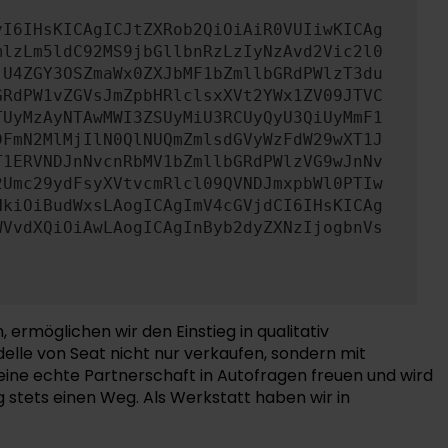
yI6IHsKICAgICJtZXRob2QiOiAiR0VUIiwKICAg
mlzLm5ldC92MS9jbGllbnRzLzIyNzAvd2Vic2l0
jU4ZGY3OSZmaWx0ZXJbMF1bZmllbGRdPWlzT3du
GRdPW1vZGVsJmZpbHRlclsxXVt2YWx1ZV09JTVC
TUyMzAyNTAwMWI3ZSUyMiU3RCUyQyU3QiUyMmF1
DFmN2MlMjIlN0QlNUQmZmlsdGVyWzFdW29wXT1J
T1ERVNDJnNvcnRbMV1bZmllbGRdPWlzVG9wJnNv
2Umc29ydFsyXVtvcmRlcl09QVNDJmxpbWl0PTIw
HkiOiBudWxsLAogICAgImV4cGVjdCI6IHsKICAg
WVvdXQiOiAwLAogICAgInByb2dyZXNzIjogbnVs
ermöglichen wir den Einstieg in qualitativ
delle von Seat nicht nur verkaufen, sondern mit
eine echte Partnerschaft in Autofragen freuen und wird
g stets einen Weg. Als Werkstatt haben wir in