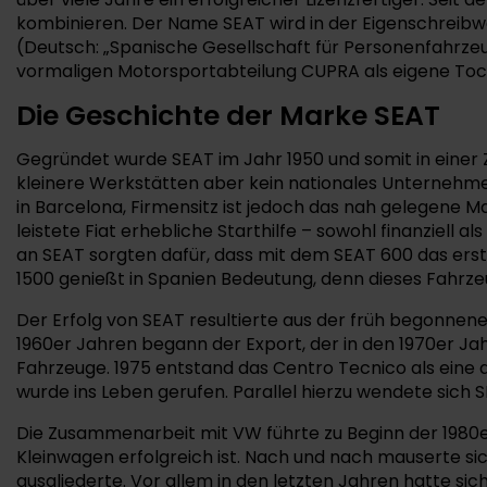
kombinieren. Der Name SEAT wird in der Eigenschreibwe
(Deutsch: „Spanische Gesellschaft für Personenfahrzeug
vormaligen Motorsportabteilung CUPRA als eigene Toch
Die Geschichte der Marke SEAT
Gegründet wurde SEAT im Jahr 1950 und somit in einer Ze
kleinere Werkstätten aber kein nationales Unternehme
in Barcelona, Firmensitz ist jedoch das nah gelegene M
leistete Fiat erhebliche Starthilfe – sowohl finanziell a
an SEAT sorgten dafür, dass mit dem SEAT 600 das erste
1500 genießt in Spanien Bedeutung, denn dieses Fahrz
Der Erfolg von SEAT resultierte aus der früh begonnen
1960er Jahren begann der Export, der in den 1970er Jah
Fahrzeuge. 1975 entstand das Centro Tecnico als eine
wurde ins Leben gerufen. Parallel hierzu wendete sich
Die Zusammenarbeit mit VW führte zu Beginn der 1980er
Kleinwagen erfolgreich ist. Nach und nach mauserte si
ausgliederte. Vor allem in den letzten Jahren hatte si