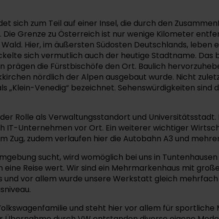
et sich zum Teil auf einer Insel, die durch den Zusammenf
gt. Die Grenze zu Österreich ist nur wenige Kilometer ent
 Wald. Hier, im äußersten Südosten Deutschlands, leben
wickelte sich vermutlich auch der heutige Stadtname. Das
prägen die Fürstbischöfe den Ort. Baulich hervorzuheben 
kirchen nördlich der Alpen ausgebaut wurde. Nicht zulet
als „Klein-Venedig“ bezeichnet. Sehenswürdigkeiten sind d
der Rolle als Verwaltungsstandort und Universitätsstadt. 
 IT-Unternehmen vor Ort. Ein weiterer wichtiger Wirtscha
em Zug, zudem verlaufen hier die Autobahn A3 und mehre
gebung sucht, wird womöglich bei uns in Tuntenhausen f
ine Reise wert. Wir sind ein Mehrmarkenhaus mit großer 
us und vor allem wurde unsere Werkstatt gleich mehrfach
sniveau.
 Volkswagenfamilie und steht hier vor allem für sportlic
it der Übernahme durch VW entstanden diverse eigene Mode