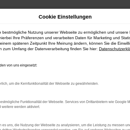
Cookie Einstellungen
ie bestmögliche Nutzung unserer Webseite zu ermöglichen und unsere
hierbei Ihre Präferenzen und verarbeiten Daten für Marketing und Stati
ssau
einem späteren Zeitpunkt Ihre Meinung ändern, können Sie die Einwillig
en zum Umfang der Datenverarbeitung finden Sie hier:
Datenschutzerkl
nden Sie Ihren Seat für P
en von uns eingesetzt:
gestalten möchte, liegt mit einem Seat goldrichtig. Dieser
 gewartet und repariert. Gerne beraten wir Sie freundli
rlich, um die Kernfunktionalität der Webseite zu gewährleisten.
ir eine Präsentationsfläche von mehr als 12.600 Quadra
nd zu bestellen. Natürlich bieten wir nicht nur Neuwagen
lität und aus vertrauensvoller Hand.
estmögliche Funktionalität der Webseite. Services von Drittanbietern wie Google 
eitere werden aktiviert.
 es uns, die Nutzung der Webseite zu analysieren, um die Leistung zu messen u