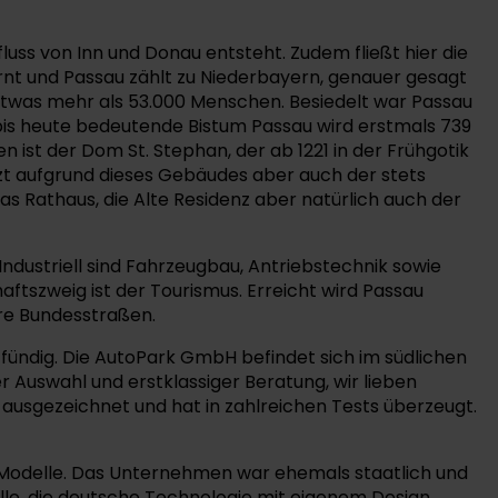
luss von Inn und Donau entsteht. Zudem fließt hier die
fernt und Passau zählt zu Niederbayern, genauer gesagt
 etwas mehr als 53.000 Menschen. Besiedelt war Passau
 bis heute bedeutende Bistum Passau wird erstmals 739
ist der Dom St. Stephan, der ab 1221 in der Frühgotik
zt aufgrund dieses Gebäudes aber auch der stets
as Rathaus, die Alte Residenz aber natürlich auch der
Industriell sind Fahrzeugbau, Antriebstechnik sowie
ftszweig ist der Tourismus. Erreicht wird Passau
re Bundesstraßen.
ündig. Die AutoPark GmbH befindet sich im südlichen
Auswahl und erstklassiger Beratung, wir lieben
 ausgezeichnet und hat in zahlreichen Tests überzeugt.
he Modelle. Das Unternehmen war ehemals staatlich und
lle, die deutsche Technologie mit eigenem Design