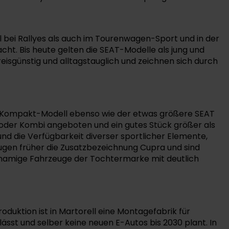
hl bei Rallyes als auch im Tourenwagen-Sport und in der
ht. Bis heute gelten die SEAT-Modelle als jung und
reisgünstig und alltagstauglich und zeichnen sich durch
 ein Kompakt-Modell ebenso wie der etwas größere SEAT
oder Kombi angeboten und ein gutes Stück größer als
 und die Verfügbarkeit diverser sportlicher Elemente,
trugen früher die Zusatzbezeichnung Cupra und sind
hnamige Fahrzeuge der Tochtermarke mit deutlich
duktion ist in Martorell eine Montagefabrik für
sst und selber keine neuen E-Autos bis 2030 plant. In