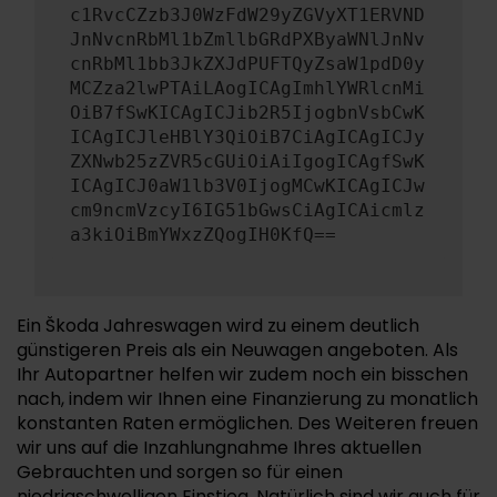
c1RvcCZzb3J0WzFdW29yZGVyXT1ERVND
JnNvcnRbMl1bZmllbGRdPXByaWNlJnNv
cnRbMl1bb3JkZXJdPUFTQyZsaW1pdD0y
MCZza2lwPTAiLAogICAgImhlYWRlcnMi
OiB7fSwKICAgICJib2R5IjogbnVsbCwK
ICAgICJleHBlY3QiOiB7CiAgICAgICJy
ZXNwb25zZVR5cGUiOiAiIgogICAgfSwK
ICAgICJ0aW1lb3V0IjogMCwKICAgICJw
cm9ncmVzcyI6IG51bGwsCiAgICAicmlz
a3kiOiBmYWxzZQogIH0KfQ==
Ein Škoda Jahreswagen wird zu einem deutlich
günstigeren Preis als ein Neuwagen angeboten. Als
Ihr Autopartner helfen wir zudem noch ein bisschen
nach, indem wir Ihnen eine Finanzierung zu monatlich
konstanten Raten ermöglichen. Des Weiteren freuen
wir uns auf die Inzahlungnahme Ihres aktuellen
Gebrauchten und sorgen so für einen
niedrigschwelligen Einstieg. Natürlich sind wir auch für