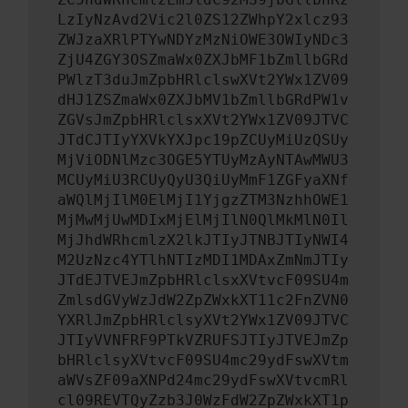
LzIyNzAvd2Vic2l0ZS12ZWhpY2xlcz93
ZWJzaXRlPTYwNDYzMzNiOWE3OWIyNDc3
ZjU4ZGY3OSZmaWx0ZXJbMF1bZmllbGRd
PWlzT3duJmZpbHRlclswXVt2YWx1ZV09
dHJ1ZSZmaWx0ZXJbMV1bZmllbGRdPW1v
ZGVsJmZpbHRlclsxXVt2YWx1ZV09JTVC
JTdCJTIyYXVkYXJpc19pZCUyMiUzQSUy
MjViODNlMzc3OGE5YTUyMzAyNTAwMWU3
MCUyMiU3RCUyQyU3QiUyMmF1ZGFyaXNf
aWQlMjIlM0ElMjI1YjgzZTM3NzhhOWE1
MjMwMjUwMDIxMjElMjIlN0QlMkMlN0Il
MjJhdWRhcmlzX2lkJTIyJTNBJTIyNWI4
M2UzNzc4YTlhNTIzMDI1MDAxZmNmJTIy
JTdEJTVEJmZpbHRlclsxXVtvcF09SU4m
ZmlsdGVyWzJdW2ZpZWxkXT11c2FnZVN0
YXRlJmZpbHRlclsyXVt2YWx1ZV09JTVC
JTIyVVNFRF9PTkVZRUFSJTIyJTVEJmZp
bHRlclsyXVtvcF09SU4mc29ydFswXVtm
aWVsZF09aXNPd24mc29ydFswXVtvcmRl
cl09REVTQyZzb3J0WzFdW2ZpZWxkXT1p