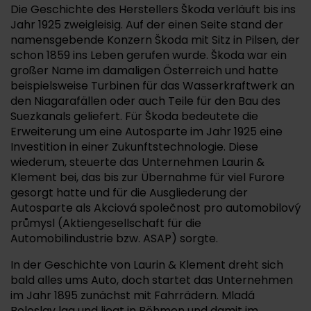
Die Geschichte des Herstellers Škoda verläuft bis ins
Jahr 1925 zweigleisig. Auf der einen Seite stand der
namensgebende Konzern Škoda mit Sitz in Pilsen, der
schon 1859 ins Leben gerufen wurde. Škoda war ein
großer Name im damaligen Österreich und hatte
beispielsweise Turbinen für das Wasserkraftwerk an
den Niagarafällen oder auch Teile für den Bau des
Suezkanals geliefert. Für Škoda bedeutete die
Erweiterung um eine Autosparte im Jahr 1925 eine
Investition in einer Zukunftstechnologie. Diese
wiederum, steuerte das Unternehmen Laurin &
Klement bei, das bis zur Übernahme für viel Furore
gesorgt hatte und für die Ausgliederung der
Autosparte als Akciová společnost pro automobilový
průmysl (Aktiengesellschaft für die
Automobilindustrie bzw. ASAP) sorgte.
In der Geschichte von Laurin & Klement dreht sich
bald alles ums Auto, doch startet das Unternehmen
im Jahr 1895 zunächst mit Fahrrädern. Mladá
Boleslav lag und liegt in Böhmen und damit im