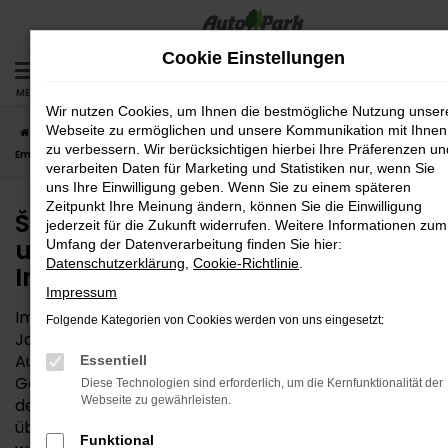
Zum
Hauptinhalt
Cookie Einstellungen
springen
MENÜ
Wir nutzen Cookies, um Ihnen die bestmögliche Nutzung unser
Webseite zu ermöglichen und unsere Kommunikation mit Ihnen
Startseite
Ingolstadt
Škoda
Škoda Jahreswagen – eine unserer
zu verbessern. Wir berücksichtigen hierbei Ihre Präferenzen un
Empfehlungen für Ingolstadt
verarbeiten Daten für Marketing und Statistiken nur, wenn Sie
uns Ihre Einwilligung geben. Wenn Sie zu einem späteren
Zeitpunkt Ihre Meinung ändern, können Sie die Einwilligung
Škoda Jahreswagen – eine
jederzeit für die Zukunft widerrufen. Weitere Informationen zum
unserer Empfehlungen für
Umfang der Datenverarbeitung finden Sie hier:
Datenschutzerklärung
,
Cookie-Richtlinie
.
Ingolstadt
Impressum
Im Sortiment der Gebrauchtwagen nehmen Škoda
Folgende Kategorien von Cookies werden von uns eingesetzt:
Jahreswagen eine Sonderstellung ein. Wir von der
AutoPark GmbH können diese Fahrzeuge guten
Essentiell
Gewissens für Ihre Mobilität in Ingolstadt empfehlen,
Diese Technologien sind erforderlich, um die Kernfunktionalität der
Webseite zu gewährleisten.
denn hier trifft herausragende Qualität auf einen
überaus attraktiven Preis. Der Name besagt bereits,
Funktional