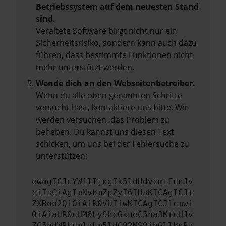
Betriebssystem auf dem neuesten Stand
sind.
Veraltete Software birgt nicht nur ein
Sicherheitsrisiko, sondern kann auch dazu
führen, dass bestimmte Funktionen nicht
mehr unterstützt werden.
Wende dich an den Webseitenbetreiber.
Wenn du alle oben genannten Schritte
versucht hast, kontaktiere uns bitte. Wir
werden versuchen, das Problem zu
beheben. Du kannst uns diesen Text
schicken, um uns bei der Fehlersuche zu
unterstützen:
ewogICJuYW1lIjogIk5ldHdvcmtFcnJv
ciIsCiAgImNvbmZpZyI6IHsKICAgICJt
ZXRob2QiOiAiR0VUIiwKICAgICJ1cmwi
OiAiaHR0cHM6Ly9hcGkueC5ha3MtcHJv
ZC5hdWRhcmlzLm5ldC92MS9jbGllbnRz