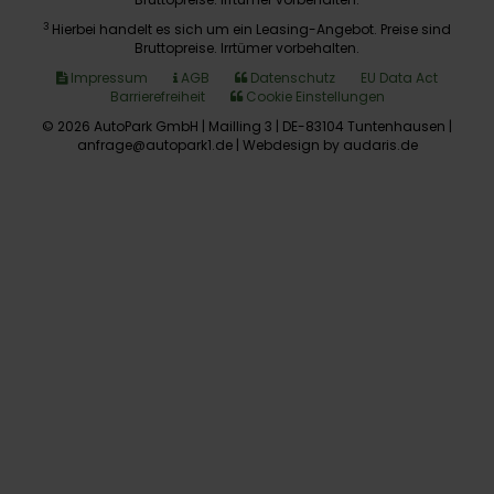
3
Hierbei handelt es sich um ein Leasing-Angebot. Preise sind
Bruttopreise. Irrtümer vorbehalten.
Impressum
AGB
Datenschutz
EU Data Act
Barrierefreiheit
Cookie Einstellungen
© 2026 AutoPark GmbH | Mailling 3 | DE-83104 Tuntenhausen |
anfrage@autopark1.de |
Webdesign by audaris.de