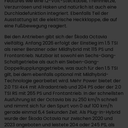
Features wie eine 12-Volt-Steckdose, Trennnetze,
Verzurrösen und Haken und natürlich ist auch eine
Durchladefunktion integriert. Ebenfalls Teil der
Ausstattung ist die elektrische Heckklappe, die auf
eine Fußbewegung reagiert.
Bei den Antrieben gibt sich der Škoda Octavia
vielfältig. Anfang 2026 erfolgt der Einstieg im 1.5 TSI
als reiner Benziner oder Mildhybrid mit 115 PS und
Frontantrieb. Nutzbar ist sowohl ein Sechs-Gang-
Schaltgetriebe als auch ein Sieben-Gang-
Doppelkupplungsgetriebe, was auch für den 1.5 TSI
gilt, bei dem ebenfalls optional mit Mildhybrid-
Technologie gearbeitet wird. Mehr Power bietet der
2.0 TSI 4x4 mit Allradantrieb und 204 PS oder der 2.0
TSI RS mit 265 PS und Frontantrieb. In der schnellsten
Ausführung ist der Octavia bis zu 250 km/h schnell
und nimmt sich für den Spurt von 0 auf 100 km/h
gerade einmal 6,4 Sekunden Zeit. Als Plug-In-Hybrid
wurde der Škoda Octavia nur zwischen 2020 und
2023 angeboten und leistete 204 oder 245 PS, als