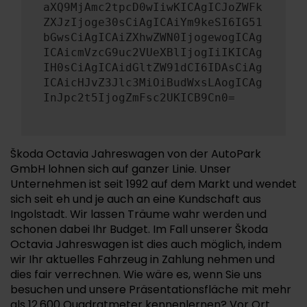
aXQ9MjAmc2tpcD0wIiwKICAgICJoZWFk
ZXJzIjoge30sCiAgICAiYm9keSI6IG51
bGwsCiAgICAiZXhwZWN0IjogewogICAg
ICAicmVzcG9uc2VUeXBlIjogIiIKICAg
IH0sCiAgICAidGltZW91dCI6IDAsCiAg
ICAicHJvZ3Jlc3MiOiBudWxsLAogICAg
InJpc2t5IjogZmFsc2UKICB9Cn0=
Škoda Octavia Jahreswagen von der AutoPark
GmbH lohnen sich auf ganzer Linie. Unser
Unternehmen ist seit 1992 auf dem Markt und wendet
sich seit eh und je auch an eine Kundschaft aus
Ingolstadt. Wir lassen Träume wahr werden und
schonen dabei Ihr Budget. Im Fall unserer Škoda
Octavia Jahreswagen ist dies auch möglich, indem
wir Ihr aktuelles Fahrzeug in Zahlung nehmen und
dies fair verrechnen. Wie wäre es, wenn Sie uns
besuchen und unsere Präsentationsfläche mit mehr
als 12.600 Quadratmeter kennenlernen? Vor Ort