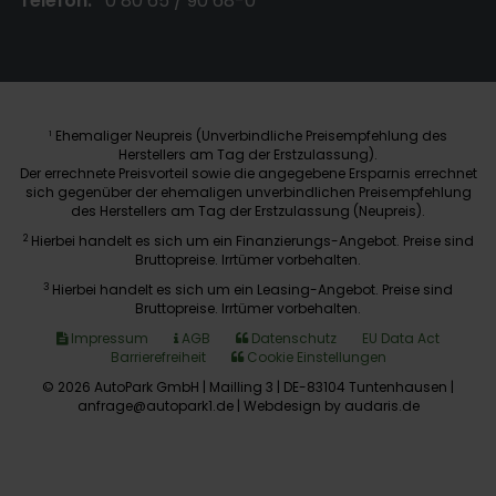
Telefon:
0 80 65 / 90 68-0
Ehemaliger Neupreis (Unverbindliche Preisempfehlung des
1
Herstellers am Tag der Erstzulassung).
Der errechnete Preisvorteil sowie die angegebene Ersparnis errechnet
sich gegenüber der ehemaligen unverbindlichen Preisempfehlung
des Herstellers am Tag der Erstzulassung (Neupreis).
2
Hierbei handelt es sich um ein Finanzierungs-Angebot. Preise sind
Bruttopreise. Irrtümer vorbehalten.
3
Hierbei handelt es sich um ein Leasing-Angebot. Preise sind
Bruttopreise. Irrtümer vorbehalten.
Impressum
AGB
Datenschutz
EU Data Act
Barrierefreiheit
Cookie Einstellungen
© 2026 AutoPark GmbH | Mailling 3 | DE-83104 Tuntenhausen |
anfrage@autopark1.de |
Webdesign by audaris.de