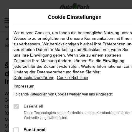
Zum
Hauptinhalt
Cookie Einstellungen
springen
MENÜ
Wir nutzen Cookies, um Ihnen die bestmögliche Nutzung unser
Webseite zu ermöglichen und unsere Kommunikation mit Ihnen
Startseite
Ingolstadt
Škoda
Škoda Octavia
Škoda Octavia
zu verbessern. Wir berücksichtigen hierbei Ihre Präferenzen un
Jahreswagen – das fast neue Auto für Ingolstadt
verarbeiten Daten für Marketing und Statistiken nur, wenn Sie
uns Ihre Einwilligung geben. Wenn Sie zu einem späteren
Zeitpunkt Ihre Meinung ändern, können Sie die Einwilligung
Škoda Octavia Jahreswagen –
jederzeit für die Zukunft widerrufen. Weitere Informationen zum
das fast neue Auto für
Umfang der Datenverarbeitung finden Sie hier:
Datenschutzerklärung
,
Cookie-Richtlinie
.
Ingolstadt
Impressum
Wem die Entscheidung zwischen Neuwagen und
Folgende Kategorien von Cookies werden von uns eingesetzt:
Gebrauchtwagen schwerfällt, findet in einem Škoda
Octavia Jahreswagen die perfekte Mobilitätslösung
Essentiell
für Ingolstadt und Umgebung. Angeboten werden
Diese Technologien sind erforderlich, um die Kernfunktionalität der
Webseite zu gewährleisten.
Modelle, die maximal vor zwölf Monaten zum ersten
Mal zugelassen wurden. In vielen Fällen stammen
Funktional