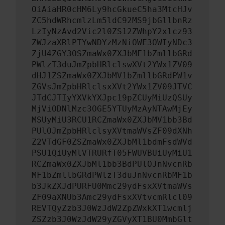
OiAiaHR0cHM6Ly9hcGkueC5ha3MtcHJv
ZC5hdWRhcmlzLm5ldC92MS9jbGllbnRz
LzIyNzAvd2Vic2l0ZS12ZWhpY2xlcz93
ZWJzaXRlPTYwNDYzMzNiOWE3OWIyNDc3
ZjU4ZGY3OSZmaWx0ZXJbMF1bZmllbGRd
PWlzT3duJmZpbHRlclswXVt2YWx1ZV09
dHJ1ZSZmaWx0ZXJbMV1bZmllbGRdPW1v
ZGVsJmZpbHRlclsxXVt2YWx1ZV09JTVC
JTdCJTIyYXVkYXJpc19pZCUyMiUzQSUy
MjViODNlMzc3OGE5YTUyMzAyNTAwMjEy
MSUyMiU3RCU1RCZmaWx0ZXJbMV1bb3Bd
PUlOJmZpbHRlclsyXVtmaWVsZF09dXNh
Z2VTdGF0ZSZmaWx0ZXJbMl1bdmFsdWVd
PSU1QiUyMlVTRURfT05FWUVBUiUyMiU1
RCZmaWx0ZXJbMl1bb3BdPUlOJnNvcnRb
MF1bZmllbGRdPWlzT3duJnNvcnRbMF1b
b3JkZXJdPURFU0Mmc29ydFsxXVtmaWVs
ZF09aXNUb3Amc29ydFsxXVtvcmRlcl09
REVTQyZzb3J0WzJdW2ZpZWxkXT1wcmlj
ZSZzb3J0WzJdW29yZGVyXT1BU0MmbGlt