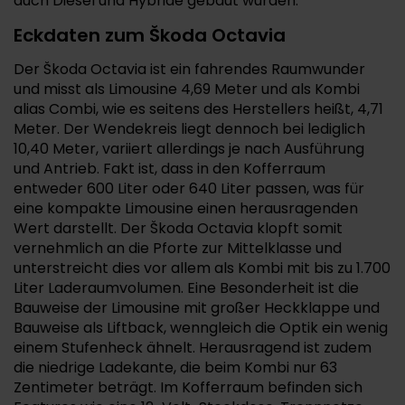
auch Diesel und Hybride gebaut wurden.
Eckdaten zum Škoda Octavia
Der Škoda Octavia ist ein fahrendes Raumwunder
und misst als Limousine 4,69 Meter und als Kombi
alias Combi, wie es seitens des Herstellers heißt, 4,71
Meter. Der Wendekreis liegt dennoch bei lediglich
10,40 Meter, variiert allerdings je nach Ausführung
und Antrieb. Fakt ist, dass in den Kofferraum
entweder 600 Liter oder 640 Liter passen, was für
eine kompakte Limousine einen herausragenden
Wert darstellt. Der Škoda Octavia klopft somit
vernehmlich an die Pforte zur Mittelklasse und
unterstreicht dies vor allem als Kombi mit bis zu 1.700
Liter Laderaumvolumen. Eine Besonderheit ist die
Bauweise der Limousine mit großer Heckklappe und
Bauweise als Liftback, wenngleich die Optik ein wenig
einem Stufenheck ähnelt. Herausragend ist zudem
die niedrige Ladekante, die beim Kombi nur 63
Zentimeter beträgt. Im Kofferraum befinden sich