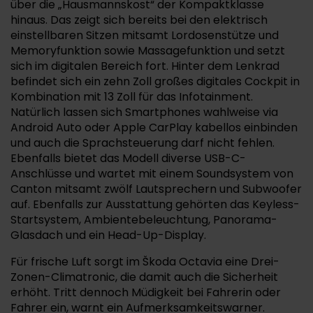
über die „Hausmannskost“ der Kompaktklasse
hinaus. Das zeigt sich bereits bei den elektrisch
einstellbaren Sitzen mitsamt Lordosenstütze und
Memoryfunktion sowie Massagefunktion und setzt
sich im digitalen Bereich fort. Hinter dem Lenkrad
befindet sich ein zehn Zoll großes digitales Cockpit in
Kombination mit 13 Zoll für das Infotainment.
Natürlich lassen sich Smartphones wahlweise via
Android Auto oder Apple CarPlay kabellos einbinden
und auch die Sprachsteuerung darf nicht fehlen.
Ebenfalls bietet das Modell diverse USB-C-
Anschlüsse und wartet mit einem Soundsystem von
Canton mitsamt zwölf Lautsprechern und Subwoofer
auf. Ebenfalls zur Ausstattung gehörten das Keyless-
Startsystem, Ambientebeleuchtung, Panorama-
Glasdach und ein Head-Up-Display.
Für frische Luft sorgt im Škoda Octavia eine Drei-
Zonen-Climatronic, die damit auch die Sicherheit
erhöht. Tritt dennoch Müdigkeit bei Fahrerin oder
Fahrer ein, warnt ein Aufmerksamkeitswarner.