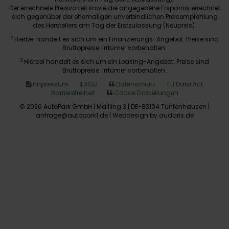
Der errechnete Preisvorteil sowie die angegebene Ersparnis errechnet
sich gegenüber der ehemaligen unverbindlichen Preisempfehlung
des Herstellers am Tag der Erstzulassung (Neupreis).
2
Hierbei handelt es sich um ein Finanzierungs-Angebot. Preise sind
Bruttopreise. Irrtümer vorbehalten.
3
Hierbei handelt es sich um ein Leasing-Angebot. Preise sind
Bruttopreise. Irrtümer vorbehalten.
Impressum
AGB
Datenschutz
EU Data Act
Barrierefreiheit
Cookie Einstellungen
© 2026 AutoPark GmbH | Mailling 3 | DE-83104 Tuntenhausen |
anfrage@autopark1.de |
Webdesign by audaris.de