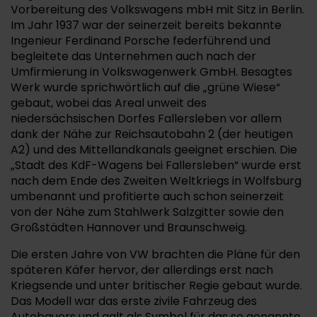
Vorbereitung des Volkswagens mbH mit Sitz in Berlin.
Im Jahr 1937 war der seinerzeit bereits bekannte
Ingenieur Ferdinand Porsche federführend und
begleitete das Unternehmen auch nach der
Umfirmierung in Volkswagenwerk GmbH. Besagtes
Werk wurde sprichwörtlich auf die „grüne Wiese“
gebaut, wobei das Areal unweit des
niedersächsischen Dorfes Fallersleben vor allem
dank der Nähe zur Reichsautobahn 2 (der heutigen
A2) und des Mittellandkanals geeignet erschien. Die
„Stadt des KdF-Wagens bei Fallersleben“ wurde erst
nach dem Ende des Zweiten Weltkriegs in Wolfsburg
umbenannt und profitierte auch schon seinerzeit
von der Nähe zum Stahlwerk Salzgitter sowie den
Großstädten Hannover und Braunschweig.
Die ersten Jahre von VW brachten die Pläne für den
späteren Käfer hervor, der allerdings erst nach
Kriegsende und unter britischer Regie gebaut wurde.
Das Modell war das erste zivile Fahrzeug des
Autobauers und galt als Symbol für das so genannte