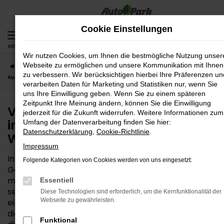
Zum
Hauptinhalt
Cookie Einstellungen
springen
MENÜ
Wir nutzen Cookies, um Ihnen die bestmögliche Nutzung unser
Webseite zu ermöglichen und unsere Kommunikation mit Ihnen
Startseite
Wasserburg
VW
VW Tageszulassung – intelligenter
zu verbessern. Wir berücksichtigen hierbei Ihre Präferenzen un
Autokauf für Wasserburg
verarbeiten Daten für Marketing und Statistiken nur, wenn Sie
uns Ihre Einwilligung geben. Wenn Sie zu einem späteren
Zeitpunkt Ihre Meinung ändern, können Sie die Einwilligung
VW Tageszulassung –
jederzeit für die Zukunft widerrufen. Weitere Informationen zum
intelligenter Autokauf für
Umfang der Datenverarbeitung finden Sie hier:
Datenschutzerklärung
,
Cookie-Richtlinie
.
Wasserburg
Impressum
In der Qualität ein Neuwagen, im Preis ein
Folgende Kategorien von Cookies werden von uns eingesetzt:
Gebrauchter – das leistet eine VW Tageszulassung,
mit der Sie besonders clever unterwegs sind. Wer bei
Essentiell
seiner Mobilität in Wasserburg keinen Kompromiss
Diese Technologien sind erforderlich, um die Kernfunktionalität der
Webseite zu gewährleisten.
eingehen, aber trotzdem sparen möchte, trifft hier
die bestmögliche Wahl. Die AutoPark GmbH bietet
Funktional