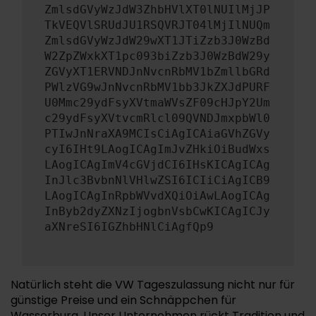
ZmlsdGVyWzJdW3ZhbHVlXT0lNUIlMjJP
TkVEQVlSRUdJU1RSQVRJT04lMjIlNUQm
ZmlsdGVyWzJdW29wXT1JTiZzb3J0WzBd
W2ZpZWxkXT1pc093biZzb3J0WzBdW29y
ZGVyXT1ERVNDJnNvcnRbMV1bZmllbGRd
PWlzVG9wJnNvcnRbMV1bb3JkZXJdPURF
U0Mmc29ydFsyXVtmaWVsZF09cHJpY2Um
c29ydFsyXVtvcmRlcl09QVNDJmxpbWl0
PTIwJnNraXA9MCIsCiAgICAiaGVhZGVy
cyI6IHt9LAogICAgImJvZHkiOiBudWxs
LAogICAgImV4cGVjdCI6IHsKICAgICAg
InJlc3BvbnNlVHlwZSI6ICIiCiAgICB9
LAogICAgInRpbWVvdXQiOiAwLAogICAg
InByb2dyZXNzIjogbnVsbCwKICAgICJy
aXNreSI6IGZhbHNlCiAgfQp9
Natürlich steht die VW Tageszulassung nicht nur für
günstige Preise und ein Schnäppchen für
Wasserburg. Unser Unternehmen rückt Tradition und