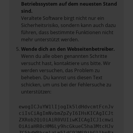
Betriebssystem auf dem neuesten Stand
sind.
Veraltete Software birgt nicht nur ein
Sicherheitsrisiko, sondern kann auch dazu
führen, dass bestimmte Funktionen nicht
mehr unterstützt werden.
Wende dich an den Webseitenbetreiber.
Wenn du alle oben genannten Schritte
versucht hast, kontaktiere uns bitte. Wir
werden versuchen, das Problem zu
beheben. Du kannst uns diesen Text
schicken, um uns bei der Fehlersuche zu
unterstützen:
ewogICJuYW1lIjogIk5ldHdvcmtFcnJv
ciIsCiAgImNvbmZpZyI6IHsKICAgICJt
ZXRob2QiOiAiR0VUIiwKICAgICJ1cmwi
OiAiaHR0cHM6Ly9hcGkueC5ha3MtcHJv
ZC5hdWRhcmlzLm5ldC92MS9jbGllbnRz