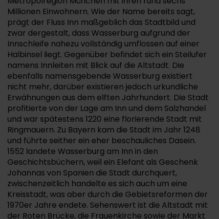
Metropolregion München mit ihren rund sechs
Millionen Einwohnern. Wie der Name bereits sagt,
prägt der Fluss Inn maßgeblich das Stadtbild und
zwar dergestalt, dass Wasserburg aufgrund der
Innschleife nahezu vollständig umflossen auf einer
Halbinsel liegt. Gegenüber befindet sich ein Steilufer
namens Innleiten mit Blick auf die Altstadt. Die
ebenfalls namensgebende Wasserburg existiert
nicht mehr, darüber existieren jedoch urkundliche
Erwähnungen aus dem elften Jahrhundert. Die Stadt
profitierte von der Lage am Inn und dem Salzhandel
und war spätestens 1220 eine florierende Stadt mit
Ringmauern. Zu Bayern kam die Stadt im Jahr 1248
und führte seither ein eher beschauliches Dasein.
1552 landete Wasserburg am Inn in den
Geschichtsbüchern, weil ein Elefant als Geschenk
Johannas von Spanien die Stadt durchquert,
zwischenzeitlich handelte es sich auch um eine
Kreisstadt, was aber durch die Gebietsreformen der
1970er Jahre endete. Sehenswert ist die Altstadt mit
der Roten Brücke, die Frauenkirche sowie der Markt