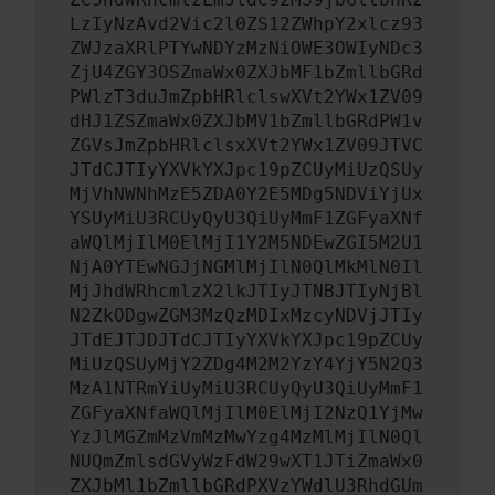
LzIyNzAvd2Vic2l0ZS12ZWhpY2xlcz93
ZWJzaXRlPTYwNDYzMzNiOWE3OWIyNDc3
ZjU4ZGY3OSZmaWx0ZXJbMF1bZmllbGRd
PWlzT3duJmZpbHRlclswXVt2YWx1ZV09
dHJ1ZSZmaWx0ZXJbMV1bZmllbGRdPW1v
ZGVsJmZpbHRlclsxXVt2YWx1ZV09JTVC
JTdCJTIyYXVkYXJpc19pZCUyMiUzQSUy
MjVhNWNhMzE5ZDA0Y2E5MDg5NDViYjUx
YSUyMiU3RCUyQyU3QiUyMmF1ZGFyaXNf
aWQlMjIlM0ElMjI1Y2M5NDEwZGI5M2U1
NjA0YTEwNGJjNGMlMjIlN0QlMkMlN0Il
MjJhdWRhcmlzX2lkJTIyJTNBJTIyNjBl
N2ZkODgwZGM3MzQzMDIxMzcyNDVjJTIy
JTdEJTJDJTdCJTIyYXVkYXJpc19pZCUy
MiUzQSUyMjY2ZDg4M2M2YzY4YjY5N2Q3
MzA1NTRmYiUyMiU3RCUyQyU3QiUyMmF1
ZGFyaXNfaWQlMjIlM0ElMjI2NzQ1YjMw
YzJlMGZmMzVmMzMwYzg4MzMlMjIlN0Ql
NUQmZmlsdGVyWzFdW29wXT1JTiZmaWx0
ZXJbMl1bZmllbGRdPXVzYWdlU3RhdGUm