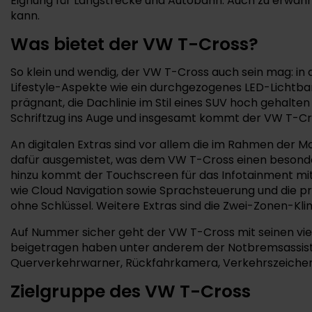
Eignung für Langstrecke und Autobahn. Auch zu erwähn
kann.
Was bietet der VW T-Cross?
So klein und wendig, der VW T-Cross auch sein mag: in
Lifestyle-Aspekte wie ein durchgezogenes LED-Lichtban
prägnant, die Dachlinie im Stil eines SUV hoch gehalten
Schriftzug ins Auge und insgesamt kommt der VW T-Cros
An digitalen Extras sind vor allem die im Rahmen der M
dafür ausgemistet, was dem VW T-Cross einen besonders 
hinzu kommt der Touchscreen für das Infotainment mit b
wie Cloud Navigation sowie Sprachsteuerung und die pro
ohne Schlüssel. Weitere Extras sind die Zwei-Zonen-K
Auf Nummer sicher geht der VW T-Cross mit seinen viel
beigetragen haben unter anderem der Notbremsassiste
Querverkehrwarner, Rückfahrkamera, Verkehrszeichenerk
Zielgruppe des VW T-Cross