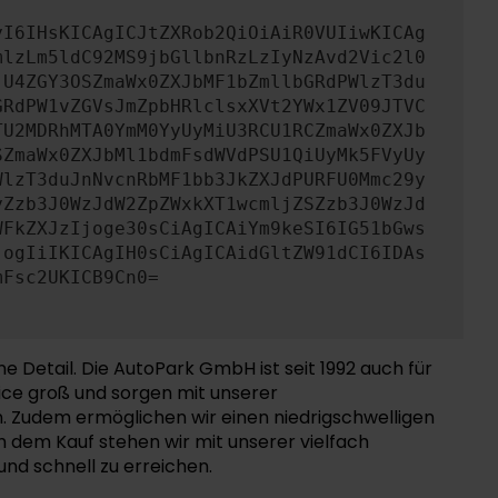
yI6IHsKICAgICJtZXRob2QiOiAiR0VUIiwKICAg
mlzLm5ldC92MS9jbGllbnRzLzIyNzAvd2Vic2l0
jU4ZGY3OSZmaWx0ZXJbMF1bZmllbGRdPWlzT3du
GRdPW1vZGVsJmZpbHRlclsxXVt2YWx1ZV09JTVC
TU2MDRhMTA0YmM0YyUyMiU3RCU1RCZmaWx0ZXJb
SZmaWx0ZXJbMl1bdmFsdWVdPSU1QiUyMk5FVyUy
WlzT3duJnNvcnRbMF1bb3JkZXJdPURFU0Mmc29y
yZzb3J0WzJdW2ZpZWxkXT1wcmljZSZzb3J0WzJd
WFkZXJzIjoge30sCiAgICAiYm9keSI6IG51bGws
jogIiIKICAgIH0sCiAgICAidGltZW91dCI6IDAs
mFsc2UKICB9Cn0=
 Detail. Die AutoPark GmbH ist seit 1992 auch für
ice groß und sorgen mit unserer
. Zudem ermöglichen wir einen niedrigschwelligen
 dem Kauf stehen wir mit unserer vielfach
nd schnell zu erreichen.