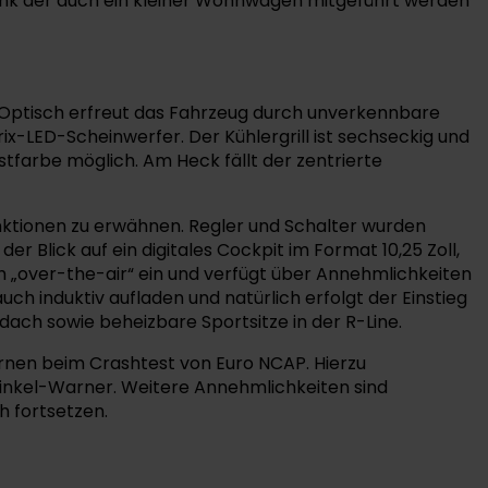
ank der auch ein kleiner Wohnwagen mitgeführt werden
. Optisch erfreut das Fahrzeug durch unverkennbare
x-LED-Scheinwerfer. Der Kühlergrill ist sechseckig und
astfarbe möglich. Am Heck fällt der zentrierte
Funktionen zu erwähnen. Regler und Schalter wurden
Blick auf ein digitales Cockpit im Format 10,25 Zoll,
ch „over-the-air“ ein und verfügt über Annehmlichkeiten
ch induktiv aufladen und natürlich erfolgt der Einstieg
ch sowie beheizbare Sportsitze in der R-Line.
ernen beim Crashtest von Euro NCAP. Hierzu
inkel-Warner. Weitere Annehmlichkeiten sind
h fortsetzen.