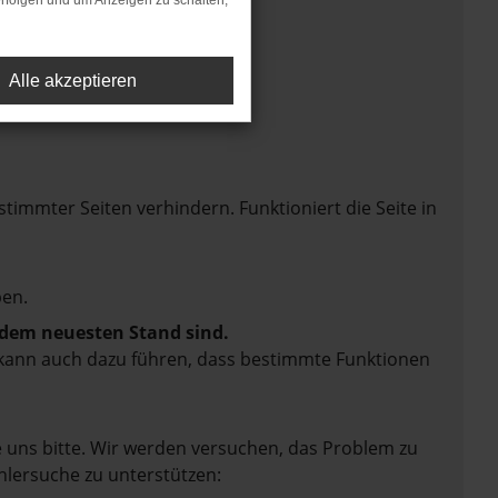
rfolgen und um Anzeigen zu schalten,
Alle akzeptieren
mmter Seiten verhindern. Funktioniert die Seite in
en.
f dem neuesten Stand sind.
rn kann auch dazu führen, dass bestimmte Funktionen
e uns bitte. Wir werden versuchen, das Problem zu
hlersuche zu unterstützen: