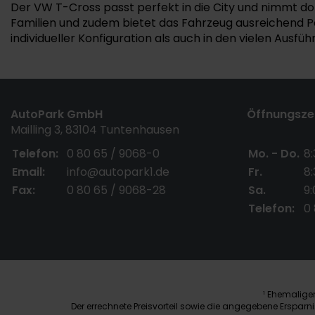
Der VW T-Cross passt perfekt in die City und nimmt dor
Familien und zudem bietet das Fahrzeug ausreichend P
individueller Konfiguration als auch in den vielen Ausf
AutoPark GmbH
Öffnungszei
Mailling 3, 83104 Tuntenhausen
Telefon:
0 80 65 / 9068-0
Mo. - Do.
8:
Email:
info@autopark1.de
Fr.
8:
Fax:
0 80 65 / 9068-28
Sa.
9:
Telefon:
0
Ehemaliger 
1
Der errechnete Preisvorteil sowie die angegebene Erspar