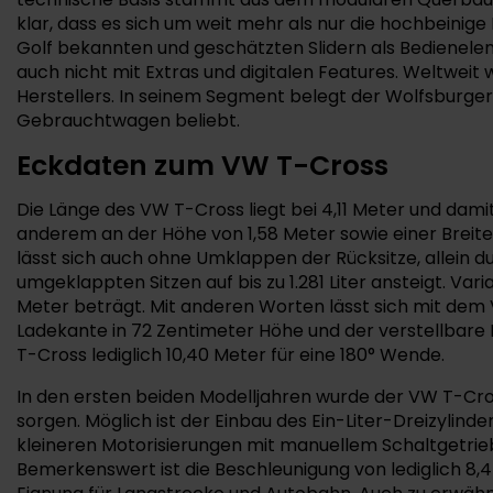
klar, dass es sich um weit mehr als nur die hochbeinige
Golf bekannten und geschätzten Slidern als Bedienelem
auch nicht mit Extras und digitalen Features. Weltweit 
Herstellers. In seinem Segment belegt der Wolfsburger 
Gebrauchtwagen beliebt.
Eckdaten zum VW T-Cross
Die Länge des VW T-Cross liegt bei 4,11 Meter und dami
anderem an der Höhe von 1,58 Meter sowie einer Breite 
lässt sich auch ohne Umklappen der Rücksitze, allein d
umgeklappten Sitzen auf bis zu 1.281 Liter ansteigt. Var
Meter beträgt. Mit anderen Worten lässt sich mit dem 
Ladekante in 72 Zentimeter Höhe und der verstellbare L
T-Cross lediglich 10,40 Meter für eine 180° Wende.
In den ersten beiden Modelljahren wurde der VW T-Cross
sorgen. Möglich ist der Einbau des Ein-Liter-Dreizylinders
kleineren Motorisierungen mit manuellem Schaltgetriebe
Bemerkenswert ist die Beschleunigung von lediglich 8,