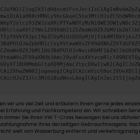
ICJuYW1lIjogIk5ldHdvcmtFcnJvciIsCiAgImNvbmZpZ
cmwiOiAiaHR0cHM6Ly9hcGkueC5ha3MtcHJvZC5hdWRhc
ZWhpY2xlcz93ZWJzaXRlPTYwNDYzMzNiOWE3OWIyNDc3Z
bHRlclswXVt2YWx1ZV09dHJ1ZSZmaWx0ZXJbMV1bZmllb
JTIyYXVkYXJpc19pZCUyMiUzQSUyMjVjYzk0MTBkYjkzZ
b3BdPUlOJmZpbHRlclsyXVtmaWVsZF09dXNhZ2VTdGF0Z
RCZmaWx0ZXJbMl1bb3BdPUlOJnNvcnRbMF1bZmllbGRdP
XVtmaWVsZF09aXNUb3Amc29ydFsxXVtvcmRlcl09REVTQ
ZGVyXT1BU0MmbGltaXQ9MjAmc2tpcD0wIiwKICAgICJoZ
ICAiZXhwZWN0IjogewogICAgICAicmVzcG9uc2VUeXBlI
ICAicHJvZ3Jlc3MiOiBudWxsLAogICAgInJpc2t5IjogZ
r uns viel Zeit und erläutern Ihnen gerne jedes einzelne
el Erfahrung und Fachkompetenz ein. Wir schreiben Serv
ann immer Sie Ihren VW T-Cross Neuwagen bei uns abholen
 Inzahlungnahme Ihres derzeitigen Gebrauchtwagens. Nach
nicht weit von Wasserburg entfernt und verkehrsgünstig u