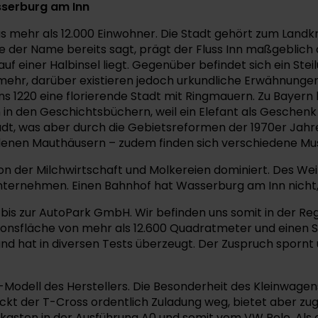
sserburg am Inn
 mehr als 12.000 Einwohner. Die Stadt gehört zum Landkr
e der Name bereits sagt, prägt der Fluss Inn maßgeblich
f einer Halbinsel liegt. Gegenüber befindet sich ein Steilu
hr, darüber existieren jedoch urkundliche Erwähnungen 
 1220 eine florierende Stadt mit Ringmauern. Zu Bayern k
in den Geschichtsbüchern, weil ein Elefant als Geschenk
adt, was aber durch die Gebietsreformen der 1970er Jahre
edenen Mauthäusern – zudem finden sich verschiedene Mus
 der Milchwirtschaft und Molkereien dominiert. Des Weit
nternehmen. Einen Bahnhof hat Wasserburg am Inn nicht, 
is zur AutoPark GmbH. Wir befinden uns somit in der Regi
ionsfläche von mehr als 12.600 Quadratmeter und einen S
 hat in diversen Tests überzeugt. Der Zuspruch spornt un
-Modell des Herstellers. Die Besonderheit des Kleinwagen
t der T-Cross ordentlich Zuladung weg, bietet aber zugle
sten in der Ausführung A0 und somit vom VW Polo. Als d