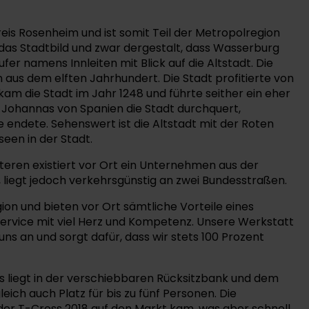
eis Rosenheim und ist somit Teil der Metropolregion
 das Stadtbild und zwar dergestalt, dass Wasserburg
fer namens Innleiten mit Blick auf die Altstadt. Die
aus dem elften Jahrhundert. Die Stadt profitierte von
am die Stadt im Jahr 1248 und führte seither ein eher
 Johannas von Spanien die Stadt durchquert,
 endete. Sehenswert ist die Altstadt mit der Roten
een in der Stadt.
eren existiert vor Ort ein Unternehmen aus der
liegt jedoch verkehrsgünstig an zwei Bundesstraßen.
on und bieten vor Ort sämtliche Vorteile eines
ervice mit viel Herz und Kompetenz. Unsere Werkstatt
s an und sorgt dafür, dass wir stets 100 Prozent
s liegt in der verschiebbaren Rücksitzbank und dem
ich auch Platz für bis zu fünf Personen. Die
er T-Cross 2018 auf den Markt kam, was aber schnell