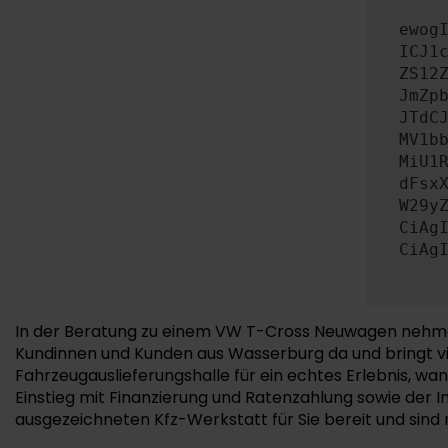
ewog
ICJ1
ZS12
JmZp
JTdC
MV1b
MiU1
dFsx
W29y
CiAg
CiAg
In der Beratung zu einem VW T-Cross Neuwagen nehmen wi
Kundinnen und Kunden aus Wasserburg da und bringt vi
Fahrzeugauslieferungshalle für ein echtes Erlebnis, w
Einstieg mit Finanzierung und Ratenzahlung sowie der
ausgezeichneten Kfz-Werkstatt für Sie bereit und sind 