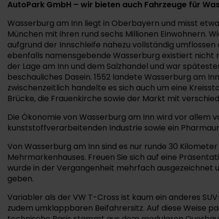
AutoPark GmbH – wir bieten auch Fahrzeuge für Wa
Wasserburg am Inn liegt in Oberbayern und misst etwas
München mit ihren rund sechs Millionen Einwohnern. Wi
aufgrund der Innschleife nahezu vollständig umflossen au
ebenfalls namensgebende Wasserburg existiert nicht me
der Lage am Inn und dem Salzhandel und war spätestens
beschauliches Dasein. 1552 landete Wasserburg am Inn 
zwischenzeitlich handelte es sich auch um eine Kreisst
Brücke, die Frauenkirche sowie der Markt mit verschi
Die Ökonomie von Wasserburg am Inn wird vor allem von
kunststoffverarbeitenden Industrie sowie ein Pharmau
Von Wasserburg am Inn sind es nur runde 30 Kilometer b
Mehrmarkenhauses. Freuen Sie sich auf eine Präsentat
wurde in der Vergangenheit mehrfach ausgezeichnet und
geben.
Variabler als der VW T-Cross ist kaum ein anderes SUV
zudem umklappbaren Beifahrersitz. Auf diese Weise pack
technische Basis stammt aus dem modularen Querbauka