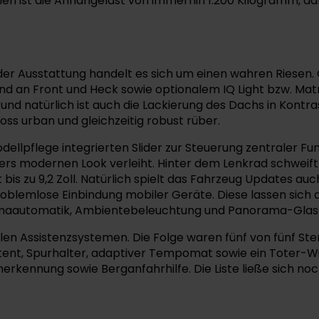
en ist die Anhängelast von immerhin 1.200 Kilogramm, d
 der Ausstattung handelt es sich um einen wahren Riesen
d an Front und Heck sowie optionalem IQ Light bzw. Matri
 und natürlich ist auch die Lackierung des Dachs in Kontr
s urban und gleichzeitig robust rüber.
odellpflege integrierten Slider zur Steuerung zentraler 
modernen Look verleiht. Hinter dem Lenkrad schweift der 
is zu 9,2 Zoll. Natürlich spielt das Fahrzeug Updates au
blemlose Einbindung mobiler Geräte. Diese lassen sich au
limaautomatik, Ambientebeleuchtung und Panorama-Glasda
en Assistenzsystemen. Die Folge waren fünf von fünf St
nt, Spurhalter, adaptiver Tempomat sowie ein Toter-W
ennung sowie Berganfahrhilfe. Die Liste ließe sich noc