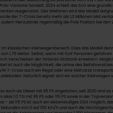
 Polo-Variante handelt. 2024 erhielt das SUV eine gründli
enten ausgerüstet. Des Weiteren wird das Modell aufgrun
wurde der T-Cross bereits mehr als 1,3 Millionen Mal verka
zudem hierzulande regelmäßig die Pole Position bei den Z
t im klassischen Kleinwagenbereich. Dass das Modell denno
von 1,76 Meter. Selbst, wenn mit fünf Personen gefahren 
urch Verschieben der hinteren Sitzbank erweitern. Möglich
iabel ist auch die Möglichkeit, die Lehne des Beifahrersit
VW T-Cross auch ein Regal oder eine Matratze transporti
adeboden. Natürlich eignet sich ein solcher Kleinwagen v
 auch als Diesel mit 95 PS angeboten, seit 2020 sind es 
 alias 1.0 TSI mit 95 PS oder 115 PS sowie in der Topversion
 – ab 115 PS ist auch ein siebenstufiges DSG möglich, da
4 Sekunden von 0 auf 100 km/h und auch die Höchstgeschwi