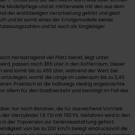
che Modellpflege und ist mittlerweile mit den aus dem
d der erstklassigen Verarbeitung gelobt und geizt
uft und ist somit eines der Erfolgsmodelle seines
ulassungszahlen und ist auch als langlebiger
ch herausragend viel Platz bietet, liegt unter
wird, passen noch 385 Liter in den Kofferraum. Dieser
 sind somit bis zu 455 Liter, während der Wert bei
zes umzulegen, womit die Länge im Laderaum bis zu 2,40
eren. Praktisch ist die halbwegs niedrig angebrachte
or allem für den Stadtverkehr und benötigt im Fall des
aber nur noch Benziner, die für ausreichend Vortrieb
 der Vierzylinder 1.5 TSI mit 150 PS. Gefahren wird in den
s in der Topversion zur Serienausstattung gehört.
ndigkeit von bis zu 200 km/h belegt eindrucksvoll die