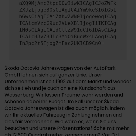
aXQ9MjAmc2tpcD0wIiwKICAgICJoZWFk
ZXJzIjoge30sCiAgICAiYm9keSI6IG51
bGwsCiAgICAiZXhwZWN0IjogewogICAg
ICAicmVzcG9uc2VUeXBlIjogIiIKICAg
IH0sCiAgICAidGltZW91dCI6IDAsCiAg
ICAicHJvZ3Jlc3MiOiBudWxsLAogICAg
InJpc2t5IjogZmFsc2UKICB9Cn0=
Škoda Octavia Jahreswagen von der AutoPark
GmbH lohnen sich auf ganzer Linie. Unser
Unternehmen ist seit 1992 auf dem Markt und wendet
sich seit eh und je auch an eine Kundschaft aus
Wasserburg. Wir lassen Träume wahr werden und
schonen dabei Ihr Budget. Im Fall unserer Škoda
Octavia Jahreswagen ist dies auch möglich, indem
wir Ihr aktuelles Fahrzeug in Zahlung nehmen und
dies fair verrechnen. Wie wäre es, wenn Sie uns
besuchen und unsere Präsentationsfläche mit mehr
als 12.600 Quadratmeter kennenlernen? Vor Ort