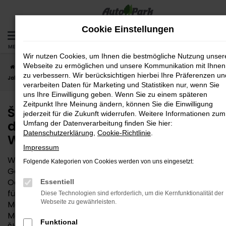
Zum
Hauptinhalt
Cookie Einstellungen
springen
MENÜ
Wir nutzen Cookies, um Ihnen die bestmögliche Nutzung unser
Webseite zu ermöglichen und unsere Kommunikation mit Ihnen
Startseite
Wasserburg
Škoda
Škoda Octavia
Škoda Octavia
zu verbessern. Wir berücksichtigen hierbei Ihre Präferenzen un
Jahreswagen – das fast neue Auto für Wasserburg
verarbeiten Daten für Marketing und Statistiken nur, wenn Sie
uns Ihre Einwilligung geben. Wenn Sie zu einem späteren
Zeitpunkt Ihre Meinung ändern, können Sie die Einwilligung
Škoda Octavia Jahreswagen –
jederzeit für die Zukunft widerrufen. Weitere Informationen zum
das fast neue Auto für
Umfang der Datenverarbeitung finden Sie hier:
Datenschutzerklärung
,
Cookie-Richtlinie
.
Wasserburg
Impressum
Wem die Entscheidung zwischen Neuwagen und
Folgende Kategorien von Cookies werden von uns eingesetzt:
Gebrauchtwagen schwerfällt, findet in einem Škoda
Octavia Jahreswagen die perfekte Mobilitätslösung
Essentiell
für Wasserburg und Umgebung. Angeboten werden
Diese Technologien sind erforderlich, um die Kernfunktionalität der
Webseite zu gewährleisten.
Modelle, die maximal vor zwölf Monaten zum ersten
Mal zugelassen wurden. In vielen Fällen stammen
Funktional