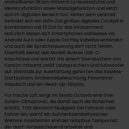
einstellbaren Sitzen mitsamt Lordosenstütze und
Memoryfunktion sowie Massagefunktion und setzt
sich im digitalen Bereich fort. Hinter dem Lenkrad
befindet sich ein zehn Zoll großes digitales Cockpit in
Kombination mit 13 Zoll für das Infotainment.
Natürlich lassen sich Smartphones wahlweise via
Android Auto oder Apple CarPlay kabellos einbinden
und auch die Sprachsteuerung darf nicht fehlen.
Ebenfalls bietet das Modell diverse USB-C-
Anschlüsse und wartet mit einem Soundsystem von
Canton mitsamt zwölf Lautsprechern und Subwoofer
auf. Ebenfalls zur Ausstattung gehörten das Keyless-
Startsystem, Ambientebeleuchtung, Panorama-
Glasdach und ein Head-Up-Display.
Für frische Luft sorgt im Škoda Octavia eine Drei-
Zonen-Climatronic, die damit auch die Sicherheit
erhöht. Tritt dennoch Müdigkeit bei Fahrerin oder
Fahrer ein, warnt ein Aufmerksamkeitswarner.
Weitere Assistenten sind der adaptive Tempomat,
der auch vorausschauend arbeitet und