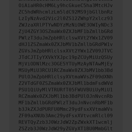
OiAiaHR0cHM6Ly9hcGkueC5ha3MtcHJv
ZC5hdWRhcmlzLm5ldC92MS9jbGllbnRz
LzIyNzAvd2Vic2l0ZS12ZWhpY2xlcz93
ZWJzaXRlPTYwNDYzMzNiOWE3OWIyNDc3
ZjU4ZGY3OSZmaWx0ZXJbMF1bZmllbGRd
PWlzT3duJmZpbHRlclswXVt2YWx1ZV09
dHJ1ZSZmaWx0ZXJbMV1bZmllbGRdPW1v
ZGVsJmZpbHRlclsxXVt2YWx1ZV09JTVC
JTdCJTIyYXVkYXJpc19pZCUyMiUzQSUy
MjViODNlMzc3OGE5YTUyMzAyNTAwMjEy
MSUyMiU3RCU1RCZmaWx0ZXJbMV1bb3Bd
PUlOJmZpbHRlclsyXVtmaWVsZF09dXNh
Z2VTdGF0ZSZmaWx0ZXJbMl1bdmFsdWVd
PSU1QiUyMlVTRURfT05FWUVBUiUyMiU1
RCZmaWx0ZXJbMl1bb3BdPUlOJnNvcnRb
MF1bZmllbGRdPWlzT3duJnNvcnRbMF1b
b3JkZXJdPURFU0Mmc29ydFsxXVtmaWVs
ZF09aXNUb3Amc29ydFsxXVtvcmRlcl09
REVTQyZzb3J0WzJdW2ZpZWxkXT1wcmlj
ZSZzb3J0WzJdW29yZGVyXT1BU0MmbGlt