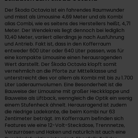
Der Škoda Octavia ist ein fahrendes Raumwunder
und misst als Limousine 4,69 Meter und als Kombi
alias Combi, wie es seitens des Herstellers heißt, 4,71
Meter. Der Wendekreis liegt dennoch bei lediglich
10,40 Meter, variiert allerdings je nach Ausführung
und Antrieb. Fakt ist, dass in den Kofferraum
entweder 600 Liter oder 640 Liter passen, was für
eine kompakte Limousine einen herausragenden
Wert darstellt. Der Škoda Octavia klopft somit
vernehmlich an die Pforte zur Mittelklasse und
unterstreicht dies vor allem als Kombi mit bis zu 1.700
Liter Laderaumvolumen. Eine Besonderheit ist die
Bauweise der Limousine mit großer Heckklappe und
Bauweise als Liftback, wenngleich die Optik ein wenig
einem Stufenheck ähnelt. Herausragend ist zudem
die niedrige Ladekante, die beim Kombi nur 63
Zentimeter beträgt. Im Kofferraum befinden sich
Features wie eine 12-Volt-Steckdose, Trennnetze,
Verzurrösen und Haken und natürlich ist auch eine