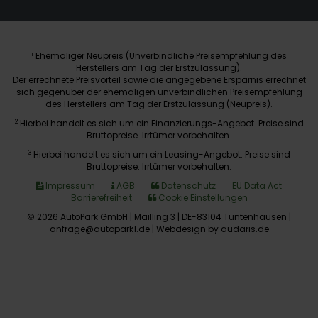
Ehemaliger Neupreis (Unverbindliche Preisempfehlung des
1
Herstellers am Tag der Erstzulassung).
Der errechnete Preisvorteil sowie die angegebene Ersparnis errechnet
sich gegenüber der ehemaligen unverbindlichen Preisempfehlung
des Herstellers am Tag der Erstzulassung (Neupreis).
2
Hierbei handelt es sich um ein Finanzierungs-Angebot. Preise sind
Bruttopreise. Irrtümer vorbehalten.
3
Hierbei handelt es sich um ein Leasing-Angebot. Preise sind
Bruttopreise. Irrtümer vorbehalten.
Impressum
AGB
Datenschutz
EU Data Act
Barrierefreiheit
Cookie Einstellungen
© 2026 AutoPark GmbH | Mailling 3 | DE-83104 Tuntenhausen |
anfrage@autopark1.de |
Webdesign by audaris.de