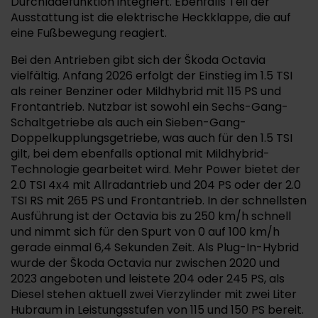
Durchladefunktion integriert. Ebenfalls Teil der
Ausstattung ist die elektrische Heckklappe, die auf
eine Fußbewegung reagiert.
Bei den Antrieben gibt sich der Škoda Octavia
vielfältig. Anfang 2026 erfolgt der Einstieg im 1.5 TSI
als reiner Benziner oder Mildhybrid mit 115 PS und
Frontantrieb. Nutzbar ist sowohl ein Sechs-Gang-
Schaltgetriebe als auch ein Sieben-Gang-
Doppelkupplungsgetriebe, was auch für den 1.5 TSI
gilt, bei dem ebenfalls optional mit Mildhybrid-
Technologie gearbeitet wird. Mehr Power bietet der
2.0 TSI 4x4 mit Allradantrieb und 204 PS oder der 2.0
TSI RS mit 265 PS und Frontantrieb. In der schnellsten
Ausführung ist der Octavia bis zu 250 km/h schnell
und nimmt sich für den Spurt von 0 auf 100 km/h
gerade einmal 6,4 Sekunden Zeit. Als Plug-In-Hybrid
wurde der Škoda Octavia nur zwischen 2020 und
2023 angeboten und leistete 204 oder 245 PS, als
Diesel stehen aktuell zwei Vierzylinder mit zwei Liter
Hubraum in Leistungsstufen von 115 und 150 PS bereit.