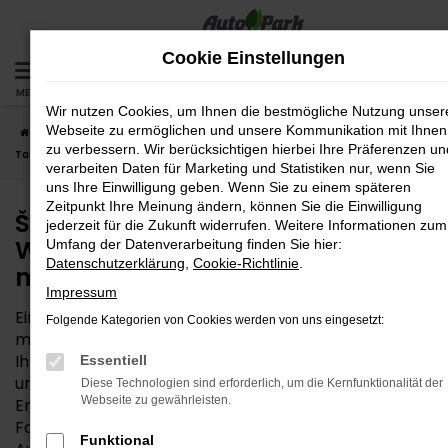
Zum
Hauptinhalt
Cookie Einstellungen
springen
MENÜ
Wir nutzen Cookies, um Ihnen die bestmögliche Nutzung unser
Webseite zu ermöglichen und unsere Kommunikation mit Ihnen
Startseite
Wasserburg
Škoda
Škoda Fabia
Škoda Fabia
zu verbessern. Wir berücksichtigen hierbei Ihre Präferenzen un
Tageszulassung für Wasserburg – Ihr Autokauf muss nicht teuer sein
verarbeiten Daten für Marketing und Statistiken nur, wenn Sie
uns Ihre Einwilligung geben. Wenn Sie zu einem späteren
Zeitpunkt Ihre Meinung ändern, können Sie die Einwilligung
Škoda Fabia Tageszulassung für
jederzeit für die Zukunft widerrufen. Weitere Informationen zum
Wasserburg – Ihr Autokauf
Umfang der Datenverarbeitung finden Sie hier:
Datenschutzerklärung
,
Cookie-Richtlinie
.
muss nicht teuer sein
Impressum
Eine Škoda Fabia Tageszulassung ist kein Geheimtipp
Folgende Kategorien von Cookies werden von uns eingesetzt:
mehr – weder in Wasserburg noch anderswo. Auch
Ihre AutoPark GmbH nutzt diese clevere Möglichkeit,
Essentiell
um Neuwagen zum reduzierten Preis anzubieten.
Diese Technologien sind erforderlich, um die Kernfunktionalität der
Webseite zu gewährleisten.
Entsprechend der Namensgebung wird die Škoda
Fabia Tageszulassung für einen Tag auf den
Funktional