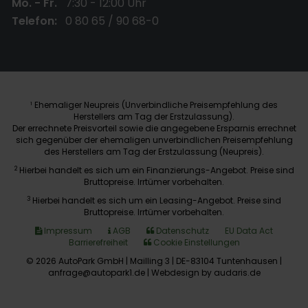
Mo. - Fr.
7:30 - 12:00 Uhr
Telefon:
0 80 65 / 90 68-0
Ehemaliger Neupreis (Unverbindliche Preisempfehlung des
1
Herstellers am Tag der Erstzulassung).
Der errechnete Preisvorteil sowie die angegebene Ersparnis errechnet
sich gegenüber der ehemaligen unverbindlichen Preisempfehlung
des Herstellers am Tag der Erstzulassung (Neupreis).
2
Hierbei handelt es sich um ein Finanzierungs-Angebot. Preise sind
Bruttopreise. Irrtümer vorbehalten.
3
Hierbei handelt es sich um ein Leasing-Angebot. Preise sind
Bruttopreise. Irrtümer vorbehalten.
Impressum
AGB
Datenschutz
EU Data Act
Barrierefreiheit
Cookie Einstellungen
© 2026 AutoPark GmbH | Mailling 3 | DE-83104 Tuntenhausen |
anfrage@autopark1.de |
Webdesign by audaris.de