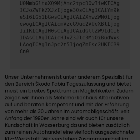
U0MmbGltaXQ9MjAmc2tpcD0wIiwKICAg
ICJoZWFkZXJzIjoge30sCiAgICAiYm9k
eSI6IG51bGwsCiAgICAiZXhwZWN0Ijog
ewogICAgICAicmVzcG9uc2VUeXBlIjog
IiIKICAgIH0sCiAgICAidGltZW91dCI6
IDAsCiAgICAicHJvZ3Jlc3MiOiBudWxs
LAogICAgInJpc2t5IjogZmFsc2UKICB9
Cn0=
Unser Unternehmen ist unter anderem Spezialist für
den Bereich Škoda Fabia Tageszulassung und bietet
meist ein breites Spektrum an Möglichkeiten. Zudem
zeigen wir Ihnen als Mehrmarkenhaus Alternativen
auf und beraten kompetent und mit der Erfahrung
von mehr als 30 Jahren im Automobilgeschäft. Seit
Anfang der 1990er Jahre sind wir auch für unsere
Kundschaft in Wasserburg da und bieten zusätzlich
zum reinen Autohandel eine vielfach ausgezeichnete
Kfz-Werkstatt. Wir verstehen Zusammenarbeit im