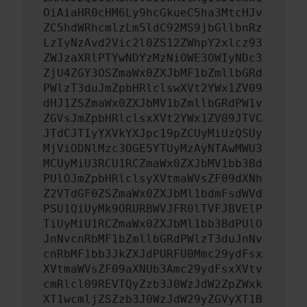
OiAiaHR0cHM6Ly9hcGkueC5ha3MtcHJv
ZC5hdWRhcmlzLm5ldC92MS9jbGllbnRz
LzIyNzAvd2Vic2l0ZS12ZWhpY2xlcz93
ZWJzaXRlPTYwNDYzMzNiOWE3OWIyNDc3
ZjU4ZGY3OSZmaWx0ZXJbMF1bZmllbGRd
PWlzT3duJmZpbHRlclswXVt2YWx1ZV09
dHJ1ZSZmaWx0ZXJbMV1bZmllbGRdPW1v
ZGVsJmZpbHRlclsxXVt2YWx1ZV09JTVC
JTdCJTIyYXVkYXJpc19pZCUyMiUzQSUy
MjViODNlMzc3OGE5YTUyMzAyNTAwMWU3
MCUyMiU3RCU1RCZmaWx0ZXJbMV1bb3Bd
PUlOJmZpbHRlclsyXVtmaWVsZF09dXNh
Z2VTdGF0ZSZmaWx0ZXJbMl1bdmFsdWVd
PSU1QiUyMk9ORURBWVJFR0lTVFJBVElP
TiUyMiU1RCZmaWx0ZXJbMl1bb3BdPUlO
JnNvcnRbMF1bZmllbGRdPWlzT3duJnNv
cnRbMF1bb3JkZXJdPURFU0Mmc29ydFsx
XVtmaWVsZF09aXNUb3Amc29ydFsxXVtv
cmRlcl09REVTQyZzb3J0WzJdW2ZpZWxk
XT1wcmljZSZzb3J0WzJdW29yZGVyXT1B