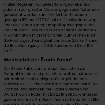
in aller Regel ein manuelles Schaltgetriebe, das
jedoch in der größten Version gegen eine Automatik
getauscht werden kann. Mit 1,5 Liter Hubraum
gelangen 150 oder 177 PS auf die Straße, durchweg
über ein Sieben-Gang-Doppelkupplungsgetriebe
und natürlich – wie auch in den anderen Varianten –
in Kombination mit Frontantrieb. Aufhorchen lässt
die Höchstgeschwindigkeit von bis zu 228 km/h und
die Beschleunigung in 7,4 Sekunden von 0 auf 100
km/h.
Was bietet der Škoda Fabia?
Der Škoda Fabia versteht sich fast schon als
Kompaktmodell und präsentiert sich selbstbewusst
mit breitem sechseckigen Kühlergrill, der von
schmalen LED-Scheinwerfern eingerahmt wird. Das
Dach ist lang gezogen, die Flanken werden auf
Wunsch durch Räder mit bis zu 18 Zoll Durchmesser
gekennzeichnet. Am Heck finden sich ebenfalls LEDs,
kombiniert mit dem markentypischen Škoda-