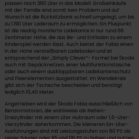
passen noch 380 Liter in das Modell. Großeinkäufe
mit der Familie sind somit kein Problem und auf
Wunsch ist die Rücksitzbank schnell umgelegt, um bis
zu 1.190 Liter Laderaum zu ermöglichen. Ein Pluspunkt
ist die niedrig montierte Ladekante in nur rund 66
Zentimeter Höhe, die das Be- und Entladen zu einem
Kinderspiel werden lässt. Auch bietet der Fabia einen
in der Höhe verstellbaren Ladeboden und ist
entsprechend der „Simply Clever“- Formel bei Škoda
auch mit Gepäcknetzen, einer Multifunktionstasche
oder auch einem ausklappbaren Ladekantenschutz
und Fixierelementen ausgestattet. Im Wendekreis
gibt sich der Tscheche bescheiden und benötigt
lediglich 10,40 Meter.
Angetrieben wird der Škoda Fabia ausschließlich von
Benzinmotoren, die wahlweise als Reihen-
Dreizylinder mit einem Liter Hubraum oder 1,5-Liter-
Vierzylinder daherkommen. Die kleineren Ein-Liter-
Ausführungen sind mit Leistungsstufen von 80 PS als
reiner Sauger oder 95 und 116 PS zu haben und nutzen