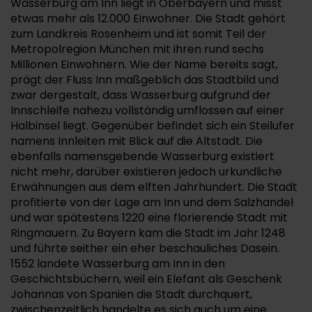
Wasserburg am Inn liegt in Oberbayern und misst
etwas mehr als 12.000 Einwohner. Die Stadt gehört
zum Landkreis Rosenheim und ist somit Teil der
Metropolregion München mit ihren rund sechs
Millionen Einwohnern. Wie der Name bereits sagt,
prägt der Fluss Inn maßgeblich das Stadtbild und
zwar dergestalt, dass Wasserburg aufgrund der
Innschleife nahezu vollständig umflossen auf einer
Halbinsel liegt. Gegenüber befindet sich ein Steilufer
namens Innleiten mit Blick auf die Altstadt. Die
ebenfalls namensgebende Wasserburg existiert
nicht mehr, darüber existieren jedoch urkundliche
Erwähnungen aus dem elften Jahrhundert. Die Stadt
profitierte von der Lage am Inn und dem Salzhandel
und war spätestens 1220 eine florierende Stadt mit
Ringmauern. Zu Bayern kam die Stadt im Jahr 1248
und führte seither ein eher beschauliches Dasein.
1552 landete Wasserburg am Inn in den
Geschichtsbüchern, weil ein Elefant als Geschenk
Johannas von Spanien die Stadt durchquert,
zwischenzeitlich handelte es sich auch um eine