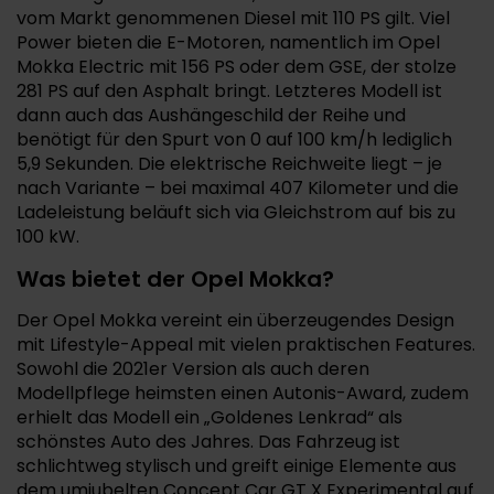
vom Markt genommenen Diesel mit 110 PS gilt. Viel
Power bieten die E-Motoren, namentlich im Opel
Mokka Electric mit 156 PS oder dem GSE, der stolze
281 PS auf den Asphalt bringt. Letzteres Modell ist
dann auch das Aushängeschild der Reihe und
benötigt für den Spurt von 0 auf 100 km/h lediglich
5,9 Sekunden. Die elektrische Reichweite liegt – je
nach Variante – bei maximal 407 Kilometer und die
Ladeleistung beläuft sich via Gleichstrom auf bis zu
100 kW.
Was bietet der Opel Mokka?
Der Opel Mokka vereint ein überzeugendes Design
mit Lifestyle-Appeal mit vielen praktischen Features.
Sowohl die 2021er Version als auch deren
Modellpflege heimsten einen Autonis-Award, zudem
erhielt das Modell ein „Goldenes Lenkrad“ als
schönstes Auto des Jahres. Das Fahrzeug ist
schlichtweg stylisch und greift einige Elemente aus
dem umjubelten Concept Car GT X Experimental auf.