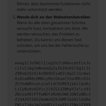
führen, dass bestimmte Funktionen nicht
mehr unterstützt werden.
Wende dich an den Webseitenbetreiber.
Wenn du alle oben genannten Schritte
versucht hast, kontaktiere uns bitte. Wir
werden versuchen, das Problem zu
beheben. Du kannst uns diesen Text
schicken, um uns bei der Fehlersuche zu
unterstützen:
ewogICJuYW1lIjogIk5ldHdvcmtFcnJv
ciIsCiAgImNvbmZpZyI6IHsKICAgICJt
ZXRob2QiOiAiR0VUIiwKICAgICJ1cmwi
OiAiaHR0cHM6Ly9hcGkueC5ha3MtcHJv
ZC5hdWRhcmlzLm5ldC92MS9jbGllbnRz
LzIyNzAvd2Vic2l0ZS12ZWhpY2xlcz93
ZWJzaXRlPTYwNDYzMzNiOWE3OWIyNDc3
ZjU4ZGY3OSZmaWx0ZXJbMF1bZmllbGRd
PWlzT3duJmZpbHRlclswXVt2YWx1ZV09