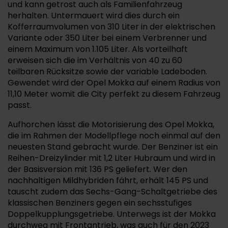
und kann getrost auch als Familienfahrzeug
herhalten. Untermauert wird dies durch ein
Kofferraumvolumen von 310 Liter in der elektrischen
Variante oder 350 Liter bei einem Verbrenner und
einem Maximum von 1.105 Liter. Als vorteilhaft
erweisen sich die im Verhältnis von 40 zu 60
teilbaren Rücksitze sowie der variable Ladeboden.
Gewendet wird der Opel Mokka auf einem Radius von
11,10 Meter womit die City perfekt zu diesem Fahrzeug
passt.
Aufhorchen lässt die Motorisierung des Opel Mokka,
die im Rahmen der Modellpflege noch einmal auf den
neuesten Stand gebracht wurde. Der Benziner ist ein
Reihen-Dreizylinder mit 1,2 Liter Hubraum und wird in
der Basisversion mit 136 PS geliefert. Wer den
nachhaltigen Mildhybriden fährt, erhält 145 PS und
tauscht zudem das Sechs-Gang-Schaltgetriebe des
klassischen Benziners gegen ein sechsstufiges
Doppelkupplungsgetriebe. Unterwegs ist der Mokka
durchweg mit Frontantrieb, was auch für den 2023