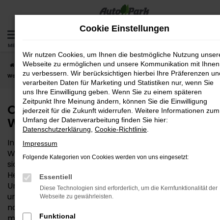
Zum
Hauptinhalt
Cookie Einstellungen
springen
MENÜ
Wir nutzen Cookies, um Ihnen die bestmögliche Nutzung unser
Webseite zu ermöglichen und unsere Kommunikation mit Ihnen
Startseite
Wasserburg
Opel
Opel Mokka – die gute Wahl für
zu verbessern. Wir berücksichtigen hierbei Ihre Präferenzen un
Wasserburg
verarbeiten Daten für Marketing und Statistiken nur, wenn Sie
uns Ihre Einwilligung geben. Wenn Sie zu einem späteren
Zeitpunkt Ihre Meinung ändern, können Sie die Einwilligung
Opel Mokka – die gute Wahl für
jederzeit für die Zukunft widerrufen. Weitere Informationen zum
Wasserburg
Umfang der Datenverarbeitung finden Sie hier:
Datenschutzerklärung
,
Cookie-Richtlinie
.
Interesse an einem Opel Mokka? Für Ihre Mobilität in
Impressum
Wasserburg und Umgebung ist dieses Fahrzeug ganz
Folgende Kategorien von Cookies werden von uns eingesetzt:
sicher eine gute Wahl. Die Qualität steht beim
Hersteller Opel außer Frage und zeigt sich in vollem
Essentiell
Umfang auch im Mokka. Hinzu kommt ein fairer Preis
Diese Technologien sind erforderlich, um die Kernfunktionalität der
und die Vielseitigkeit, die dieses Modell so passend für
Webseite zu gewährleisten.
nahezu alle Anforderungen in der Region Wasserburg
Funktional
macht. Die AutoPark GmbH ist als Mehrmarkenhaus