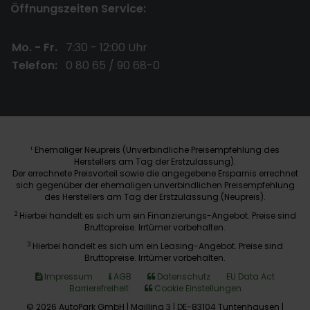
Öffnungszeiten Service:
Mo. - Fr.
7:30 - 12:00 Uhr
Telefon:
0 80 65 / 90 68-0
Ehemaliger Neupreis (Unverbindliche Preisempfehlung des
1
Herstellers am Tag der Erstzulassung).
Der errechnete Preisvorteil sowie die angegebene Ersparnis errechnet
sich gegenüber der ehemaligen unverbindlichen Preisempfehlung
des Herstellers am Tag der Erstzulassung (Neupreis).
2
Hierbei handelt es sich um ein Finanzierungs-Angebot. Preise sind
Bruttopreise. Irrtümer vorbehalten.
3
Hierbei handelt es sich um ein Leasing-Angebot. Preise sind
Bruttopreise. Irrtümer vorbehalten.
Impressum
AGB
Datenschutz
EU Data Act
Barrierefreiheit
Cookie Einstellungen
© 2026 AutoPark GmbH | Mailling 3 | DE-83104 Tuntenhausen |