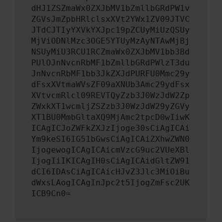
dHJ1ZSZmaWx0ZXJbMV1bZmllbGRdPW1v
ZGVsJmZpbHRlclsxXVt2YWx1ZV09JTVC
JTdCJTIyYXVkYXJpc19pZCUyMiUzQSUy
MjViODNlMzc3OGE5YTUyMzAyNTAwMjBj
NSUyMiU3RCU1RCZmaWx0ZXJbMV1bb3Bd
PUlOJnNvcnRbMF1bZmllbGRdPWlzT3du
JnNvcnRbMF1bb3JkZXJdPURFU0Mmc29y
dFsxXVtmaWVsZF09aXNUb3Amc29ydFsx
XVtvcmRlcl09REVTQyZzb3J0WzJdW2Zp
ZWxkXT1wcmljZSZzb3J0WzJdW29yZGVy
XT1BU0MmbGltaXQ9MjAmc2tpcD0wIiwK
ICAgICJoZWFkZXJzIjoge30sCiAgICAi
Ym9keSI6IG51bGwsCiAgICAiZXhwZWN0
IjogewogICAgICAicmVzcG9uc2VUeXBl
IjogIiIKICAgIH0sCiAgICAidGltZW91
dCI6IDAsCiAgICAicHJvZ3Jlc3MiOiBu
dWxsLAogICAgInJpc2t5IjogZmFsc2UK
ICB9Cn0=