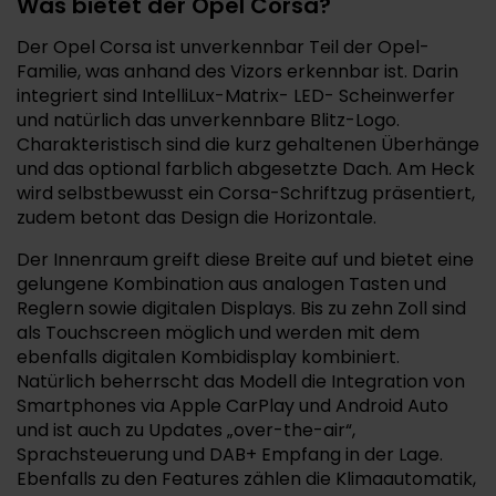
Was bietet der Opel Corsa?
Der Opel Corsa ist unverkennbar Teil der Opel-
Familie, was anhand des Vizors erkennbar ist. Darin
integriert sind IntelliLux-Matrix- LED- Scheinwerfer
und natürlich das unverkennbare Blitz-Logo.
Charakteristisch sind die kurz gehaltenen Überhänge
und das optional farblich abgesetzte Dach. Am Heck
wird selbstbewusst ein Corsa-Schriftzug präsentiert,
zudem betont das Design die Horizontale.
Der Innenraum greift diese Breite auf und bietet eine
gelungene Kombination aus analogen Tasten und
Reglern sowie digitalen Displays. Bis zu zehn Zoll sind
als Touchscreen möglich und werden mit dem
ebenfalls digitalen Kombidisplay kombiniert.
Natürlich beherrscht das Modell die Integration von
Smartphones via Apple CarPlay und Android Auto
und ist auch zu Updates „over-the-air“,
Sprachsteuerung und DAB+ Empfang in der Lage.
Ebenfalls zu den Features zählen die Klimaautomatik,