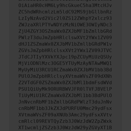
OiAiaHR0cHM6Ly9hcGkueC5ha3MtcHJv
ZC5hdWRhcmlzLm5ldC92MS9jbGllbnRz
LzIyNzAvd2Vic2l0ZS12ZWhpY2xlcz93
ZWJzaXRlPTYwNDYzMzNiOWE3OWIyNDc3
ZjU4ZGY3OSZmaWx0ZXJbMF1bZmllbGRd
PWlzT3duJmZpbHRlclswXVt2YWx1ZV09
dHJ1ZSZmaWx0ZXJbMV1bZmllbGRdPW1v
ZGVsJmZpbHRlclsxXVt2YWx1ZV09JTVC
JTdCJTIyYXVkYXJpc19pZCUyMiUzQSUy
MjViODNlMzc3OGE5YTUyMzAyNTAwMWQ1
MyUyMiU3RCU1RCZmaWx0ZXJbMV1bb3Bd
PUlOJmZpbHRlclsyXVtmaWVsZF09dXNh
Z2VTdGF0ZSZmaWx0ZXJbMl1bdmFsdWVd
PSU1QiUyMk9ORURBWVJFR0lTVFJBVElP
TiUyMiU1RCZmaWx0ZXJbMl1bb3BdPUlO
JnNvcnRbMF1bZmllbGRdPWlzT3duJnNv
cnRbMF1bb3JkZXJdPURFU0Mmc29ydFsx
XVtmaWVsZF09aXNUb3Amc29ydFsxXVtv
cmRlcl09REVTQyZzb3J0WzJdW2ZpZWxk
XT1wcmljZSZzb3J0WzJdW29yZGVyXT1B