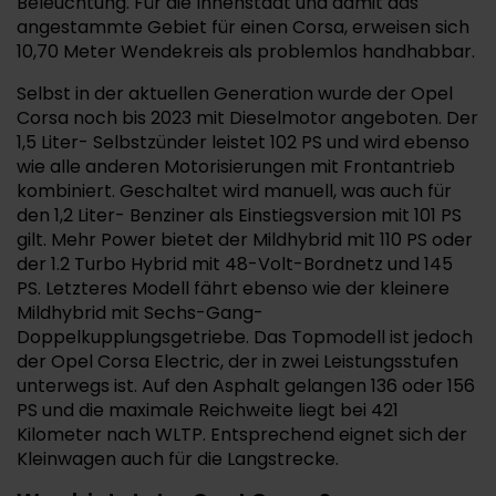
Beleuchtung. Für die Innenstadt und damit das
angestammte Gebiet für einen Corsa, erweisen sich
10,70 Meter Wendekreis als problemlos handhabbar.
Selbst in der aktuellen Generation wurde der Opel
Corsa noch bis 2023 mit Dieselmotor angeboten. Der
1,5 Liter- Selbstzünder leistet 102 PS und wird ebenso
wie alle anderen Motorisierungen mit Frontantrieb
kombiniert. Geschaltet wird manuell, was auch für
den 1,2 Liter- Benziner als Einstiegsversion mit 101 PS
gilt. Mehr Power bietet der Mildhybrid mit 110 PS oder
der 1.2 Turbo Hybrid mit 48-Volt-Bordnetz und 145
PS. Letzteres Modell fährt ebenso wie der kleinere
Mildhybrid mit Sechs-Gang-
Doppelkupplungsgetriebe. Das Topmodell ist jedoch
der Opel Corsa Electric, der in zwei Leistungsstufen
unterwegs ist. Auf den Asphalt gelangen 136 oder 156
PS und die maximale Reichweite liegt bei 421
Kilometer nach WLTP. Entsprechend eignet sich der
Kleinwagen auch für die Langstrecke.