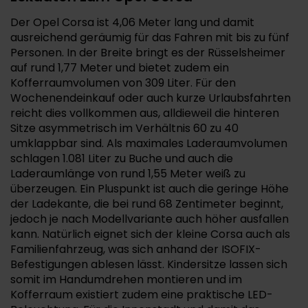
Der Opel Corsa ist 4,06 Meter lang und damit
ausreichend geräumig für das Fahren mit bis zu fünf
Personen. In der Breite bringt es der Rüsselsheimer
auf rund 1,77 Meter und bietet zudem ein
Kofferraumvolumen von 309 Liter. Für den
Wochenendeinkauf oder auch kurze Urlaubsfahrten
reicht dies vollkommen aus, alldieweil die hinteren
Sitze asymmetrisch im Verhältnis 60 zu 40
umklappbar sind. Als maximales Laderaumvolumen
schlagen 1.081 Liter zu Buche und auch die
Laderaumlänge von rund 1,55 Meter weiß zu
überzeugen. Ein Pluspunkt ist auch die geringe Höhe
der Ladekante, die bei rund 68 Zentimeter beginnt,
jedoch je nach Modellvariante auch höher ausfallen
kann. Natürlich eignet sich der kleine Corsa auch als
Familienfahrzeug, was sich anhand der ISOFIX-
Befestigungen ablesen lässt. Kindersitze lassen sich
somit im Handumdrehen montieren und im
Kofferraum existiert zudem eine praktische LED-