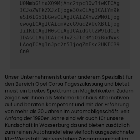
U0MmbGltaXQ9MjAmc2tpcD0wIiwKICAg
ICJoZWFkZXJzIjoge30sCiAgICAiYm9k
eSI6IG51bGwsCiAgICAiZXhwZWN0Ijog
ewogICAgICAicmVzcG9uc2VUeXBlIjog
IiIKICAgIH0sCiAgICAidGltZW91dCI6
IDAsCiAgICAicHJvZ3Jlc3MiOiBudWxs
LAogICAgInJpc2t5IjogZmFsc2UKICB9
Cn0=
Unser Unternehmen ist unter anderem Spezialist für
den Bereich Opel Corsa Tageszulassung und bietet
meist ein breites Spektrum an Möglichkeiten. Zudem
zeigen wir Ihnen als Mehrmarkenhaus Alternativen
auf und beraten kompetent und mit der Erfahrung
von mehr als 30 Jahren im Automobilgeschäft. Seit
Anfang der 1990er Jahre sind wir auch für unsere
Kundschaft in Wasserburg da und bieten zusätzlich
zum reinen Autohandel eine vielfach ausgezeichnete
Kfz-Werkstatt. Wir verstehen Zusammenarbeit im