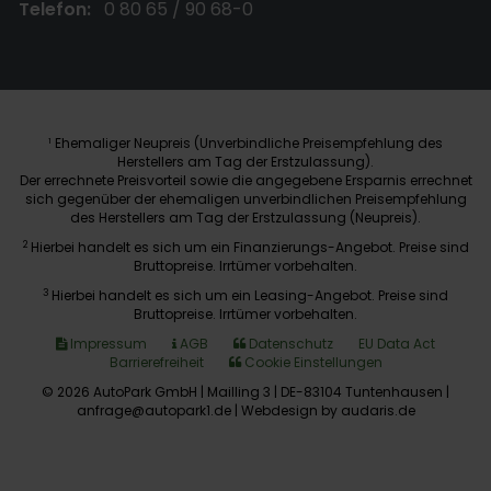
Telefon:
0 80 65 / 90 68-0
Ehemaliger Neupreis (Unverbindliche Preisempfehlung des
1
Herstellers am Tag der Erstzulassung).
Der errechnete Preisvorteil sowie die angegebene Ersparnis errechnet
sich gegenüber der ehemaligen unverbindlichen Preisempfehlung
des Herstellers am Tag der Erstzulassung (Neupreis).
2
Hierbei handelt es sich um ein Finanzierungs-Angebot. Preise sind
Bruttopreise. Irrtümer vorbehalten.
3
Hierbei handelt es sich um ein Leasing-Angebot. Preise sind
Bruttopreise. Irrtümer vorbehalten.
Impressum
AGB
Datenschutz
EU Data Act
Barrierefreiheit
Cookie Einstellungen
© 2026 AutoPark GmbH | Mailling 3 | DE-83104 Tuntenhausen |
anfrage@autopark1.de |
Webdesign by audaris.de