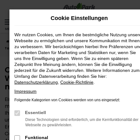
Zum
Hauptinhalt
Cookie Einstellungen
springen
MENÜ
Wir nutzen Cookies, um Ihnen die bestmögliche Nutzung unser
Webseite zu ermöglichen und unsere Kommunikation mit Ihnen
Startseite
Wasserburg
Opel
Opel Corsa
Opel Corsa
zu verbessern. Wir berücksichtigen hierbei Ihre Präferenzen un
Tageszulassung für Wasserburg – Ihr Autokauf muss nicht teuer sein
verarbeiten Daten für Marketing und Statistiken nur, wenn Sie
uns Ihre Einwilligung geben. Wenn Sie zu einem späteren
Zeitpunkt Ihre Meinung ändern, können Sie die Einwilligung
Opel Corsa Tageszulassung für
jederzeit für die Zukunft widerrufen. Weitere Informationen zum
Wasserburg – Ihr Autokauf
Umfang der Datenverarbeitung finden Sie hier:
Datenschutzerklärung
,
Cookie-Richtlinie
.
muss nicht teuer sein
Impressum
Eine Opel Corsa Tageszulassung ist kein Geheimtipp
Folgende Kategorien von Cookies werden von uns eingesetzt:
mehr – weder in Wasserburg noch anderswo. Auch
Ihre AutoPark GmbH nutzt diese clevere Möglichkeit,
Essentiell
um Neuwagen zum reduzierten Preis anzubieten.
Diese Technologien sind erforderlich, um die Kernfunktionalität der
Webseite zu gewährleisten.
Entsprechend der Namensgebung wird die Opel
Corsa Tageszulassung für einen Tag auf den
Funktional