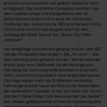
Branche unternommen, war jedoch zunächst nicht
erfolgreich. Die Ford Motor Company resultiert aus
dem zweiten Anlauf und katapultierte das US-
Unternehmen schon früh in eine der führenden
Positionen der Autobranche. 1903 erschienen Ford A,
Ford C und Ford AC und sorgten auch für den
Aufstieg der Stadt Detroit zur „Motor City“ oder
„Motown“.
Der endgültige Durchbruch gelang Ford im Jahr 1912
mit der Produktion des Model T. Die „Tin Lizzy“ – wie
das Fahrzeug bald genannt wurde – lief als weltweit
erstes Auto vom Fließband. Da die Montage pro
Fahrzeug nur rund eineinhalb Stunden in Anspruch
nahm, konnte Ford preislich neue Maßstäbe setzen.
Die Folge waren mehr als 15 Millionen verkaufte
Fahrzeuge und bis heute ein Platz in der Bestenliste
der weltweiten Topseller, in der sich auch der Escort
und die F-Serie finden. Eine Besonderheit des Model T
war dessen geldsparende schwarze Lackierung und
der Henry Ford zugeschriebene Satz „Sie können