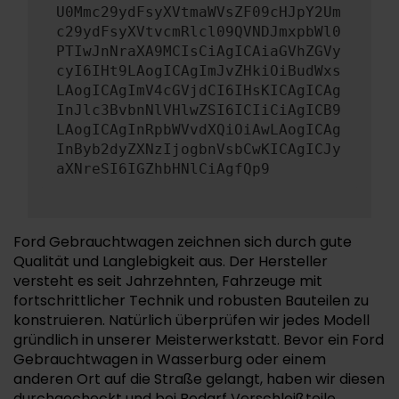
U0Mmc29ydFsyXVtmaWVsZF09cHJpY2Um
c29ydFsyXVtvcmRlcl09QVNDJmxpbWl0
PTIwJnNraXA9MCIsCiAgICAiaGVhZGVy
cyI6IHt9LAogICAgImJvZHkiOiBudWxs
LAogICAgImV4cGVjdCI6IHsKICAgICAg
InJlc3BvbnNlVHlwZSI6ICIiCiAgICB9
LAogICAgInRpbWVvdXQiOiAwLAogICAg
InByb2dyZXNzIjogbnVsbCwKICAgICJy
aXNreSI6IGZhbHNlCiAgfQp9
Ford Gebrauchtwagen zeichnen sich durch gute
Qualität und Langlebigkeit aus. Der Hersteller
versteht es seit Jahrzehnten, Fahrzeuge mit
fortschrittlicher Technik und robusten Bauteilen zu
konstruieren. Natürlich überprüfen wir jedes Modell
gründlich in unserer Meisterwerkstatt. Bevor ein Ford
Gebrauchtwagen in Wasserburg oder einem
anderen Ort auf die Straße gelangt, haben wir diesen
durchgecheckt und bei Bedarf Verschleißteile