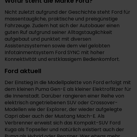
Wofür steht die Marke Ford?
Nicht zuletzt aufgrund der Geschichte steht Ford für
massentaugliche, praktische und preisgünstige
Fahrzeuge. Zudem hat sich der Autobauer einen
guten Ruf aufgrund seiner Alltagstauglichkeit
aufgebaut und punktet mit diversen
Assistenzsystemen sowie dem viel gelobten
Infotainmentsystem Ford SYNC mit hoher
Konnektivität und erstklassigem Bedienkomfort.
Ford aktuell
Der Einstieg in die Modellpalette von Ford erfolgt mit
dem kleinen Puma Gen-E als kleiner Elektroflitzer für
die Innenstadt. Darüber rangieren einer Reihe von
elektrisch angetriebenen SUV oder Crossover-
Modellen wie der Explorer, der wieder aufgelegte
Capri aber auch der Mustang Mach-E. Als
Verbrenner erweist sich das Kompakt-SUV Ford
Kuga als Topseller und natürlich existiert auch der
Puma als Hybrid oder Benziner. Wer etwas mehr