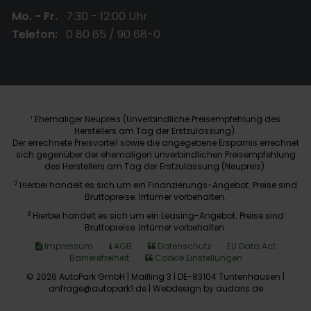
Mo. - Fr.
7:30 - 12:00 Uhr
Telefon:
0 80 65 / 90 68-0
Ehemaliger Neupreis (Unverbindliche Preisempfehlung des
1
Herstellers am Tag der Erstzulassung).
Der errechnete Preisvorteil sowie die angegebene Ersparnis errechnet
sich gegenüber der ehemaligen unverbindlichen Preisempfehlung
des Herstellers am Tag der Erstzulassung (Neupreis).
2
Hierbei handelt es sich um ein Finanzierungs-Angebot. Preise sind
Bruttopreise. Irrtümer vorbehalten.
3
Hierbei handelt es sich um ein Leasing-Angebot. Preise sind
Bruttopreise. Irrtümer vorbehalten.
Impressum
AGB
Datenschutz
EU Data Act
Barrierefreiheit
Cookie Einstellungen
© 2026 AutoPark GmbH | Mailling 3 | DE-83104 Tuntenhausen |
anfrage@autopark1.de |
Webdesign by audaris.de