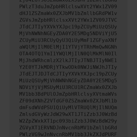
PWlzT3duJmZpbHRlclswXVt2YWx1ZV09
dHJ1ZSZmaWx0ZXJbMV1bZmllbGRdPW1v
ZGVsJmZpbHRlclsxXVt2YWx1ZV09JTVC
JTdCJTIyYXVkYXJpc19pZCUyMiUzQSUy
MjVhNWNhNGEyZDA0Y2E5MDg5NDViYjU5
ZCUyMiU3RCUyQyU3QiUyMmF1ZGFyaXNf
aWQlMjIlM0ElMjI1YTVjYTRhMmQwNGNh
OTA4OTQ1YmI1YWQlMjIlN0QlMkMlN0Il
MjJhdWRhcmlzX2lkJTIyJTNBJTIyNWE1
Y2E0YTJkMDRjYTkwODk0NWJiNWJhJTIy
JTdEJTJDJTdCJTIyYXVkYXJpc19pZCUy
MiUzQSUyMjVhNWNhNGEyZDA0Y2E5MDg5
NDViYjVjMSUyMiU3RCU1RCZmaWx0ZXJb
MV1bb3BdPUlOJmZpbHRlclsyXVtmaWVs
ZF09dXNhZ2VTdGF0ZSZmaWx0ZXJbMl1b
dmFsdWVdPSU1QiUyMlVTRUQlMjIlNUQm
ZmlsdGVyWzJdW29wXT1JTiZzb3J0WzBd
W2ZpZWxkXT1pc093biZzb3J0WzBdW29y
ZGVyXT1ERVNDJnNvcnRbMV1bZmllbGRd
PWlzVG9wJnNvcnRbMV1bb3JkZXJdPURF