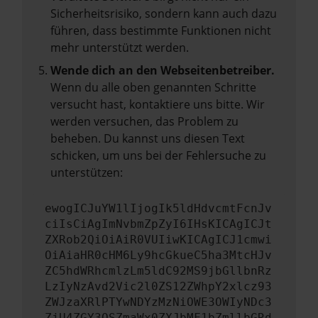
Sicherheitsrisiko, sondern kann auch dazu
führen, dass bestimmte Funktionen nicht
mehr unterstützt werden.
Wende dich an den Webseitenbetreiber.
Wenn du alle oben genannten Schritte
versucht hast, kontaktiere uns bitte. Wir
werden versuchen, das Problem zu
beheben. Du kannst uns diesen Text
schicken, um uns bei der Fehlersuche zu
unterstützen:
ewogICJuYW1lIjogIk5ldHdvcmtFcnJv
ciIsCiAgImNvbmZpZyI6IHsKICAgICJt
ZXRob2QiOiAiR0VUIiwKICAgICJ1cmwi
OiAiaHR0cHM6Ly9hcGkueC5ha3MtcHJv
ZC5hdWRhcmlzLm5ldC92MS9jbGllbnRz
LzIyNzAvd2Vic2l0ZS12ZWhpY2xlcz93
ZWJzaXRlPTYwNDYzMzNiOWE3OWIyNDc3
ZjU4ZGY3OSZmaWx0ZXJbMF1bZmllbGRd