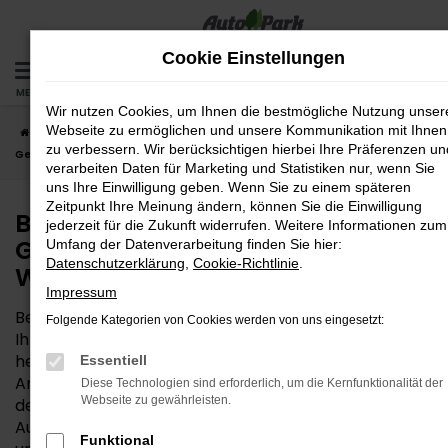
Zum
Hauptinhalt
Cookie Einstellungen
springen
MENÜ
Wir nutzen Cookies, um Ihnen die bestmögliche Nutzung unser
Webseite zu ermöglichen und unsere Kommunikation mit Ihnen
Startseite
Wasserburg
Ford
Bei uns finden Sie Ihren Ford
zu verbessern. Wir berücksichtigen hierbei Ihre Präferenzen un
Gebrauchtwagen für Wasserburg
verarbeiten Daten für Marketing und Statistiken nur, wenn Sie
uns Ihre Einwilligung geben. Wenn Sie zu einem späteren
Zeitpunkt Ihre Meinung ändern, können Sie die Einwilligung
Bei uns finden Sie Ihren Ford
jederzeit für die Zukunft widerrufen. Weitere Informationen zum
Gebrauchtwagen für
Umfang der Datenverarbeitung finden Sie hier:
Datenschutzerklärung
,
Cookie-Richtlinie
.
Wasserburg
Impressum
Bevor Sie in Ihren Ford Gebrauchtwagen steigen und
Folgende Kategorien von Cookies werden von uns eingesetzt:
Ihre Mobilität in Wasserburg auf ein neues Level
heben, sind vielleicht noch Fragen offen. Die
Essentiell
Antworten erhalten Sie bei der AutoPark GmbH,
Diese Technologien sind erforderlich, um die Kernfunktionalität der
Webseite zu gewährleisten.
denn wir sind Ihr vertrauensvoller Partner rund ums
Autos. Seit 1992 dreht sich bei uns alles um Fahrzeuge
Funktional