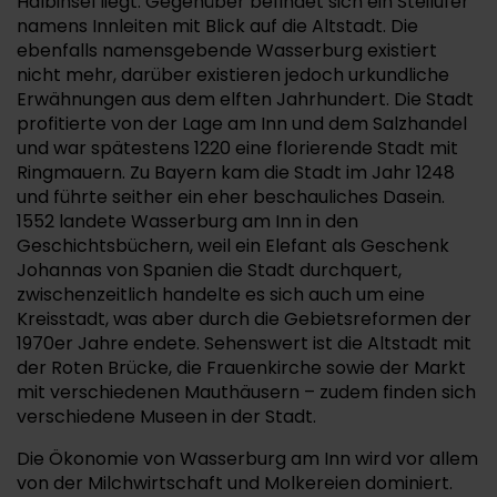
Halbinsel liegt. Gegenüber befindet sich ein Steilufer
namens Innleiten mit Blick auf die Altstadt. Die
ebenfalls namensgebende Wasserburg existiert
nicht mehr, darüber existieren jedoch urkundliche
Erwähnungen aus dem elften Jahrhundert. Die Stadt
profitierte von der Lage am Inn und dem Salzhandel
und war spätestens 1220 eine florierende Stadt mit
Ringmauern. Zu Bayern kam die Stadt im Jahr 1248
und führte seither ein eher beschauliches Dasein.
1552 landete Wasserburg am Inn in den
Geschichtsbüchern, weil ein Elefant als Geschenk
Johannas von Spanien die Stadt durchquert,
zwischenzeitlich handelte es sich auch um eine
Kreisstadt, was aber durch die Gebietsreformen der
1970er Jahre endete. Sehenswert ist die Altstadt mit
der Roten Brücke, die Frauenkirche sowie der Markt
mit verschiedenen Mauthäusern – zudem finden sich
verschiedene Museen in der Stadt.
Die Ökonomie von Wasserburg am Inn wird vor allem
von der Milchwirtschaft und Molkereien dominiert.