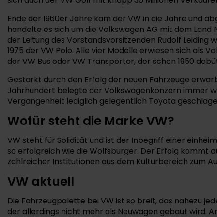
sich auch der VW Golf mit knapp 36 Millionen Verkäufen
Ende der 1960er Jahre kam der VW in die Jahre und ab
handelte es sich um die Volkswagen AG mit dem Land Ni
der Leitung des Vorstandsvorsitzenden Rudolf Leiding 
1975 der VW Polo. Alle vier Modelle erwiesen sich als 
der VW Bus oder VW Transporter, der schon 1950 debüt
Gestärkt durch den Erfolg der neuen Fahrzeuge erwarb 
Jahrhundert belegte der Volkswagenkonzern immer wie
Vergangenheit lediglich gelegentlich Toyota geschlag
Wofür steht die Marke VW?
VW steht für Solidität und ist der Inbegriff einer ein
so erfolgreich wie die Wolfsburger. Der Erfolg kommt
zahlreicher Institutionen aus dem Kulturbereich zum A
VW aktuell
Die Fahrzeugpalette bei VW ist so breit, das nahezu je
der allerdings nicht mehr als Neuwagen gebaut wird. 