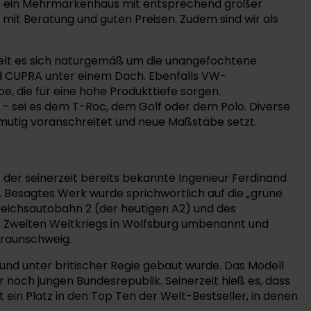
heute ein Mehrmarkenhaus mit entsprechend großer
mit Beratung und guten Preisen. Zudem sind wir als
delt es sich naturgemäß um die unangefochtene
d CUPRA unter einem Dach. Ebenfalls VW-
, die für eine hohe Produkttiefe sorgen.
– sei es dem T-Roc, dem Golf oder dem Polo. Diverse
mutig voranschreitet und neue Maßstäbe setzt.
 der seinerzeit bereits bekannte Ingenieur Ferdinand
Besagtes Werk wurde sprichwörtlich auf die „grüne
Reichsautobahn 2 (der heutigen A2) und des
es Zweiten Weltkriegs in Wolfsburg umbenannt und
Braunschweig.
 und unter britischer Regie gebaut wurde. Das Modell
 noch jungen Bundesrepublik. Seinerzeit hieß es, dass
t ein Platz in den Top Ten der Welt-Bestseller, in denen