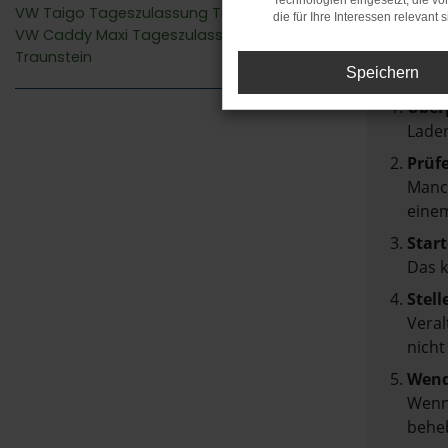
Fehler
Technologien eingesetzt, die v
VW Taigo Tageszulassung Traunstein
die für Ihre Interessen relevant s
VW Caddy Maxi Tageszulassung
Beim Lad
Traunstein
Hier sin
Speichern
Über
Laden
Prüf
Manch
einem
Start
Das 
Stell
Veral
nicht
Wend
Wenn 
beheb