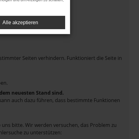
rfolgen und um Anzeigen zu schalten,
Alle akzeptieren
mmter Seiten verhindern. Funktioniert die Seite in
en.
f dem neuesten Stand sind.
rn kann auch dazu führen, dass bestimmte Funktionen
e uns bitte. Wir werden versuchen, das Problem zu
hlersuche zu unterstützen: