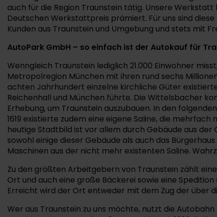
auch für die Region Traunstein tätig. Unsere Werkstat
Deutschen Werkstattpreis prämiert. Für uns sind diese
Kunden aus Traunstein und Umgebung und stets mit Freu
AutoPark GmbH – so einfach ist der Autokauf für Tra
Wenngleich Traunstein lediglich 21.000 Einwohner misst
Metropolregion München mit ihren rund sechs Millionen 
achten Jahrhundert einzelne kirchliche Güter existier
Reichenhall und München führte. Die Wittelsbacher kont
Erhebung, um Traunstein auszubauen. In den folgenden
1619 existierte zudem eine eigene Saline, die mehrfach
heutige Stadtbild ist vor allem durch Gebäude aus der
sowohl einige dieser Gebäude als auch das Bürgerhaus a
Maschinen aus der nicht mehr existenten Saline. Wahrz
Zu den größten Arbeitgebern von Traunstein zählt eine
Ort und auch eine große Bäckerei sowie eine Spedition
Erreicht wird der Ort entweder mit dem Zug der über d
Wer aus Traunstein zu uns möchte, nutzt die Autobahn A