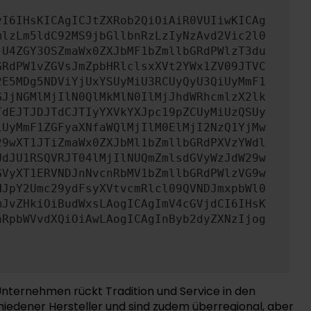
yI6IHsKICAgICJtZXRob2QiOiAiR0VUIiwKICAg
mlzLm5ldC92MS9jbGllbnRzLzIyNzAvd2Vic2l0
jU4ZGY3OSZmaWx0ZXJbMF1bZmllbGRdPWlzT3du
GRdPW1vZGVsJmZpbHRlclsxXVt2YWx1ZV09JTVC
2E5MDg5NDViYjUxYSUyMiU3RCUyQyU3QiUyMmF1
GJjNGMlMjIlN0QlMkMlN0IlMjJhdWRhcmlzX2lk
TdEJTJDJTdCJTIyYXVkYXJpc19pZCUyMiUzQSUy
iUyMmF1ZGFyaXNfaWQlMjIlM0ElMjI2NzQ1YjMw
29wXT1JTiZmaWx0ZXJbMl1bZmllbGRdPXVzYWdl
UdJU1RSQVRJT04lMjIlNUQmZmlsdGVyWzJdW29w
GVyXT1ERVNDJnNvcnRbMV1bZmllbGRdPWlzVG9w
HJpY2Umc29ydFsyXVtvcmRlcl09QVNDJmxpbWl0
mJvZHkiOiBudWxsLAogICAgImV4cGVjdCI6IHsK
nRpbWVvdXQiOiAwLAogICAgInByb2dyZXNzIjog
Unternehmen rückt Tradition und Service in den
hiedener Hersteller und sind zudem überregional, aber