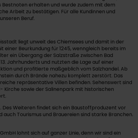
sts Bestnoten erhalten und wurde zudem mit dem
he Arbeit zu bestätigen. Für alle Kundinnen und
unseren Beruf.
isstadt liegt unweit des Chiemsees und damit in der
it einer Beurkundung für 1245, wenngleich bereits im
alter ein Übergang der Salzstraße zwischen Bad
13. Jahrhunderts und nutzten die Lage auf einer
tion und profitierte maßgeblich vom Salzhandel. Ab
unstein durch Brände nahezu komplett zerstört. Das
reiche repräsentative Villen befinden. Sehenswert sind
- Kirche sowie der Salinenpark mit historischen
rt.
 Des Weiteren findet sich ein Baustoffproduzent vor
nd auch Tourismus und Brauereien sind starke Branchen.
mbH lohnt sich auf ganzer Linie, denn wir sind ein