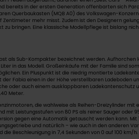
nd bereits in der ersten Generation offenbarten sich Para
ularen Querbaukasten (MQB A0) des Volkswagen-Konzerns
f Zentimeter mehr misst. Zudem ist den Designern gelun
zu bringen. Eine klassische Modellpflege ist bislang nich
rost als Sub-Kompakter bezeichnet werden. Aufhorchen la
ter in das Modell. Großeinkäufe mit der Familie sind som
öglichen. Ein Pluspunkt ist die niedrig montierte Ladekant
et der Fabia einen in der Höhe verstellbaren Ladeboden u
sche oder auch einem ausklappbaren Ladekantenschutz un
,40 Meter.
nzinmotoren, die wahlweise als Reihen-Dreizylinder mit e
 mit Leistungsstufen von 80 PS als reiner Sauger oder 95 
ersion gegen eine Automatik getauscht werden kann. Mit 1
sgetriebe und natürlich – wie auch in den anderen Vari
d die Beschleunigung in 7,4 Sekunden von 0 auf 100 km/h.