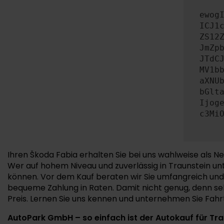
ewog
ICJ1
ZS12
JmZp
JTdC
MV1b
aXNU
bGlt
Ijog
c3Mi
Ihren Škoda Fabia erhalten Sie bei uns wahlweise als
Wer auf hohem Niveau und zuverlässig in Traunstein unt
können. Vor dem Kauf beraten wir Sie umfangreich und 
bequeme Zahlung in Raten. Damit nicht genug, denn se
Preis. Lernen Sie uns kennen und unternehmen Sie Fahrt
AutoPark GmbH – so einfach ist der Autokauf für Tra