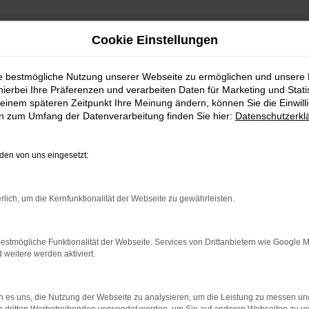
Cookie Einstellungen
ie bestmögliche Nutzung unserer Webseite zu ermöglichen und unsere
hierbei Ihre Präferenzen und verarbeiten Daten für Marketing und Stati
stein
einem späteren Zeitpunkt Ihre Meinung ändern, können Sie die Einwillig
en zum Umfang der Datenverarbeitung finden Sie hier:
Datenschutzerkl
ahl für Traunstein
en von uns eingesetzt:
Traunstein und Umgebung ist dieses Fahrzeug ganz sicher e
m Fabia. Hinzu kommt ein fairer Preis und die Vielseitigk
rlich, um die Kernfunktionalität der Webseite zu gewährleisten.
toPark GmbH ist als Mehrmarkenhaus seit 1992 in der Aut
ch gewachsen. Eine große Auswahl an günstigen Fahrzeuge
estmögliche Funktionalität der Webseite. Services von Drittanbietern wie Google 
eitere werden aktiviert.
 es uns, die Nutzung der Webseite zu analysieren, um die Leistung zu messen u