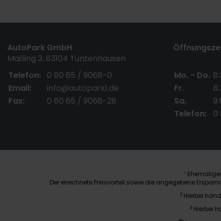
AutoPark GmbH
Öffnungszei
Mailling 3, 83104 Tuntenhausen
Telefon:
0 80 65 / 9068-0
Mo. - Do.
8:
Email:
info@autopark1.de
Fr.
8:
Fax:
0 80 65 / 9068-28
Sa.
9:
Telefon:
0
Ehemaliger 
1
Der errechnete Preisvorteil sowie die angegebene Erspar
2
Hierbei hand
3
Hierbei h