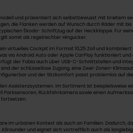
odell und präsentiert sich selbstbewusst mit breitem se
ogen, die Flanken werden auf Wunsch durch Räder mit bi
typischen Škoda- Schriftzug auf der Heckklappe. Für sei
gilt somit als regelrechter Hingucker.
n virtuelles Cockpit im Format 10,25 Zoll und kombiniert
, was via Android Auto oder Apple CarPlay funktioniert un
 verfügt der Fabia auch über USB-C-Schnittstellen und in
 sind der schlüssellose Zugang, eine Zwei-Zonen-Klimaa
figurierbar und der Sitzkomfort passt problemlos auf di
len Assistenzsystemen. Im Sortiment ist beispielsweise 
ell Parksensoren, Rückfahrkamera sowie einen Aufmerks
 fortsetzen.
aare im urbanen Kontext als auch an Familien. Dadurch, d
r Allrounder und eignet sich vortrefflich auch als langl