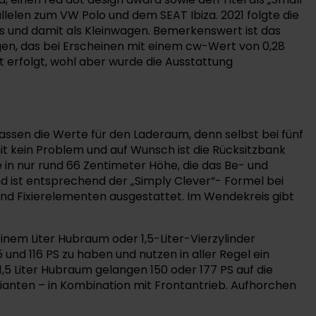
llelen zum VW Polo und dem SEAT Ibiza. 2021 folgte die
 und damit als Kleinwagen. Bemerkenswert ist das
gen, das bei Erscheinen mit einem cw-Wert von 0,28
t erfolgt, wohl aber wurde die Ausstattung
ssen die Werte für den Laderaum, denn selbst bei fünf
it kein Problem und auf Wunsch ist die Rücksitzbank
e in nur rund 66 Zentimeter Höhe, die das Be- und
nd ist entsprechend der „Simply Clever“- Formel bei
d Fixierelementen ausgestattet. Im Wendekreis gibt
inem Liter Hubraum oder 1,5-Liter-Vierzylinder
und 116 PS zu haben und nutzen in aller Regel ein
,5 Liter Hubraum gelangen 150 oder 177 PS auf die
anten – in Kombination mit Frontantrieb. Aufhorchen