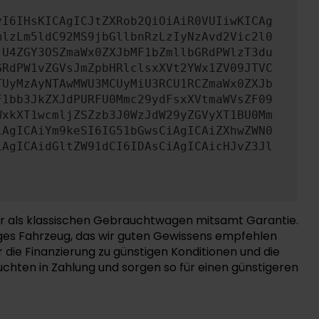
yI6IHsKICAgICJtZXRob2QiOiAiR0VUIiwKICAg
mlzLm5ldC92MS9jbGllbnRzLzIyNzAvd2Vic2l0
jU4ZGY3OSZmaWx0ZXJbMF1bZmllbGRdPWlzT3du
GRdPW1vZGVsJmZpbHRlclsxXVt2YWx1ZV09JTVC
TUyMzAyNTAwMWU3MCUyMiU3RCU1RCZmaWx0ZXJb
F1bb3JkZXJdPURFU0Mmc29ydFsxXVtmaWVsZF09
WxkXT1wcmljZSZzb3J0WzJdW29yZGVyXT1BU0Mm
iAgICAiYm9keSI6IG51bGwsCiAgICAiZXhwZWN0
iAgICAidGltZW91dCI6IDAsCiAgICAicHJvZ3Jl
er als klassischen Gebrauchtwagen mitsamt Garantie.
siges Fahrzeug, das wir guten Gewissens empfehlen
die Finanzierung zu günstigen Konditionen und die
chten in Zahlung und sorgen so für einen günstigeren