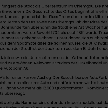
, fungiert die Stadt als Oberzentrum im Chiemgau. Die Kre
Einwohnern. Die Geschichte des Ortes beginnt offiziell m
ten. Namensgebend ist der Fluss Traun über den im Mittel
rollierten den Ort sowie den Chiemgau ab der Mitte des 
 Jahrhunderten übernahm die Stadt eine Art Wächterfunk
 modernisiert wurde. Sowohl 1704 als auch 1851 wurde Tra
 Gründerzeit gekennzeichnet – unter denen sich auch zahl
us dem Spätmittelalter die Salinenhäuser, die St. Oswald
eichen der Stadt ist der Jacklturm aus dem 16. Jahrhunde
 Klinik sowie ein Unternehmen aus der Orthopädietechnik.
 sind zu erwähnen. Relevant ist zudem der Einzelhandel u
ie Autobahn A8.
8 für einen kurzen Ausflug. Der Besuch bei der AutoPark G
 sich bei uns alles ums Auto und natürlich sind wir bis 
r Fläche von mehr als 12.600 Quadratmeter – kombiniert 
ts überzeugt.
 zeitweilig die Nummer eins unter den Importmodelle auf
 an Preisen abgeräumt, darunter einen „Best Cars“- Award,