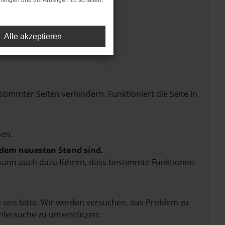
rfolgen und um Anzeigen zu schalten,
Alle akzeptieren
mmter Seiten verhindern. Funktioniert die Seite in
en.
f dem neuesten Stand sind.
rn kann auch dazu führen, dass bestimmte Funktionen
e uns bitte. Wir werden versuchen, das Problem zu
hlersuche zu unterstützen: