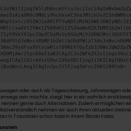
ICJuYW1lIjogIk5ldHdvcmtFcnJvciIsCiAgImNvbmZpZ
cmwiOiAiaHR0cHM6Ly9hcGkueC5ha3MtcHJvZC5hdWRhc
ZWhpY2xlcz93ZWJzaXRlPTYwNDYzMzNiOWE3OWIyNDc3Z
bHRlclswXVt2YWx1ZV09dHJ1ZSZmaWx0ZXJbMV1bZmllb
JTIyYXVkYXJpc19pZCUyMiUzQSUyMjViODNlMzc3OGE5Y
b3BdPUlOJnNvcnRbMF1bZmllbGRdPWlzT3duJnNvcnRbM
b3Amc29ydFsxXVtvcmRlcl09REVTQyZzb3J0WzJdW2ZpZ
aXQ9MjAmc2tpcD0wIiwKICAgICJoZWFkZXJzIjoge30sC
ewogICAgICAicmVzcG9uc2VUeXBlIjogIiIKICAgIH0sC
OiBudWxsLAogICAgInJpc2t5IjogZmFsc2UKICB9Cn0=
 Neuwagen oder auch als Tageszulassung, Jahreswagen od
erwegs sein möchte, steigt hier in ein wahrlich erstklas
nennen gerne auch Alternativen. Zudem ermöglichen wir 
lbstverständlich nehmen wir auch Ihren aktuellen Gebrau
en in Traunstein schon bald in Ihrem Škoda Fabia.
unstein