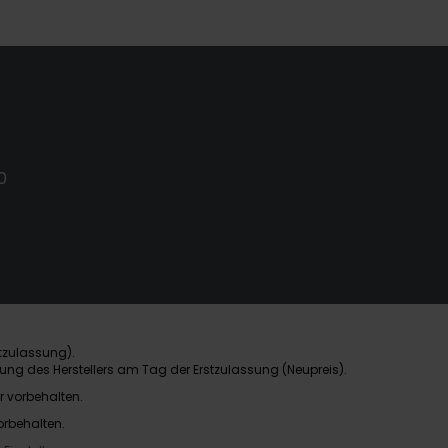
0
tzulassung).
ung des Herstellers am Tag der Erstzulassung (Neupreis).
r vorbehalten.
orbehalten.