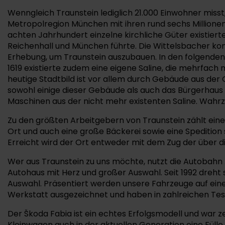
Wenngleich Traunstein lediglich 21.000 Einwohner misst
Metropolregion München mit ihren rund sechs Millionen 
achten Jahrhundert einzelne kirchliche Güter existier
Reichenhall und München führte. Die Wittelsbacher kont
Erhebung, um Traunstein auszubauen. In den folgenden
1619 existierte zudem eine eigene Saline, die mehrfach
heutige Stadtbild ist vor allem durch Gebäude aus der
sowohl einige dieser Gebäude als auch das Bürgerhaus a
Maschinen aus der nicht mehr existenten Saline. Wahrz
Zu den größten Arbeitgebern von Traunstein zählt eine
Ort und auch eine große Bäckerei sowie eine Spedition
Erreicht wird der Ort entweder mit dem Zug der über d
Wer aus Traunstein zu uns möchte, nutzt die Autobahn A
Autohaus mit Herz und großer Auswahl. Seit 1992 dreht
Auswahl. Präsentiert werden unsere Fahrzeuge auf eine
Werkstatt ausgezeichnet und haben in zahlreichen Tes
Der Škoda Fabia ist ein echtes Erfolgsmodell und war
Kleinwagen auch in der aktuellen Generation eine Fülle