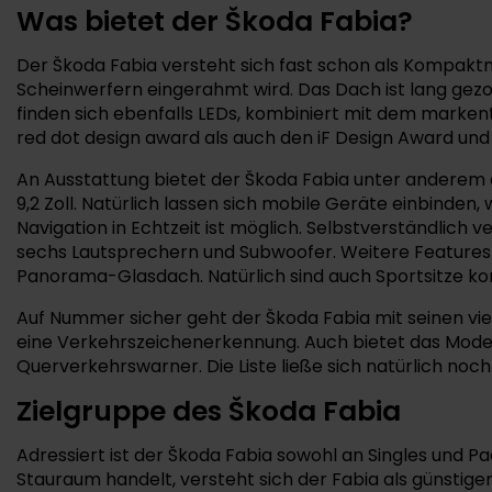
Was bietet der Škoda Fabia?
Der Škoda Fabia versteht sich fast schon als Kompaktm
Scheinwerfern eingerahmt wird. Das Dach ist lang gez
finden sich ebenfalls LEDs, kombiniert mit dem marken
red dot design award als auch den iF Design Award und 
An Ausstattung bietet der Škoda Fabia unter anderem ei
9,2 Zoll. Natürlich lassen sich mobile Geräte einbinden
Navigation in Echtzeit ist möglich. Selbstverständlich
sechs Lautsprechern und Subwoofer. Weitere Features
Panorama-Glasdach. Natürlich sind auch Sportsitze kon
Auf Nummer sicher geht der Škoda Fabia mit seinen vie
eine Verkehrszeichenerkennung. Auch bietet das Mod
Querverkehrswarner. Die Liste ließe sich natürlich noch
Zielgruppe des Škoda Fabia
Adressiert ist der Škoda Fabia sowohl an Singles und P
Stauraum handelt, versteht sich der Fabia als günstige