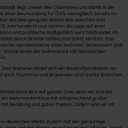
isstadt liegt unweit des Chiemsees und damit in der
it einer Beurkundung für 1245, wenngleich bereits im
alter ein Übergang der Salzstraße zwischen Bad
13. Jahrhunderts und nutzten die Lage auf einer
tion und profitierte maßgeblich vom Salzhandel. Ab
unstein durch Brände nahezu komplett zerstört. Das
reiche repräsentative Villen befinden. Sehenswert sind
- Kirche sowie der Salinenpark mit historischen
rt.
 Des Weiteren findet sich ein Baustoffproduzent vor
nd auch Tourismus und Brauereien sind starke Branchen.
mbH lohnt sich auf ganzer Linie, denn wir sind ein
heute ein Mehrmarkenhaus mit entsprechend großer
mit Beratung und guten Preisen. Zudem sind wir als
 dem deutschen Markt. Zudem hat der geräumige
 einen red dot design award sowie den Titel als „Small