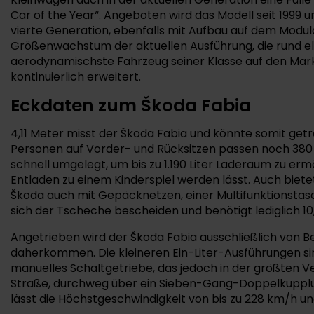
Car of the Year“. Angeboten wird das Modell seit 1999 u
vierte Generation, ebenfalls mit Aufbau auf dem Mod
Größenwachstum der aktuellen Ausführung, die rund el
aerodynamischste Fahrzeug seiner Klasse auf den Markt 
kontinuierlich erweitert.
Eckdaten zum Škoda Fabia
4,11 Meter misst der Škoda Fabia und könnte somit get
Personen auf Vorder- und Rücksitzen passen noch 380 Li
schnell umgelegt, um bis zu 1.190 Liter Laderaum zu erm
Entladen zu einem Kinderspiel werden lässt. Auch biet
Škoda auch mit Gepäcknetzen, einer Multifunktionsta
sich der Tscheche bescheiden und benötigt lediglich 10
Angetrieben wird der Škoda Fabia ausschließlich von Be
daherkommen. Die kleineren Ein-Liter-Ausführungen sind
manuelles Schaltgetriebe, das jedoch in der größten V
Straße, durchweg über ein Sieben-Gang-Doppelkupplung
lässt die Höchstgeschwindigkeit von bis zu 228 km/h un