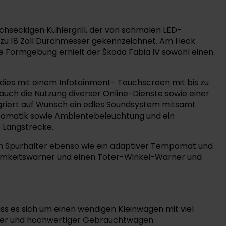
chseckigen Kühlergrill, der von schmalen LED-
s zu 18 Zoll Durchmesser gekennzeichnet. Am Heck
ne Formgebung erhielt der Škoda Fabia IV sowohl einen
 dies mit einem Infotainment- Touchscreen mit bis zu
d auch die Nutzung diverser Online-Dienste sowie einer
tegriert auf Wunsch ein edles Soundsystem mitsamt
utomatik sowie Ambientebeleuchtung und ein
e Langstrecke.
ein Spurhalter ebenso wie ein adaptiver Tempomat und
amkeitswarner und einen Toter-Winkel-Warner und
ass es sich um einen wendigen Kleinwagen mit viel
ebiger und hochwertiger Gebrauchtwagen.