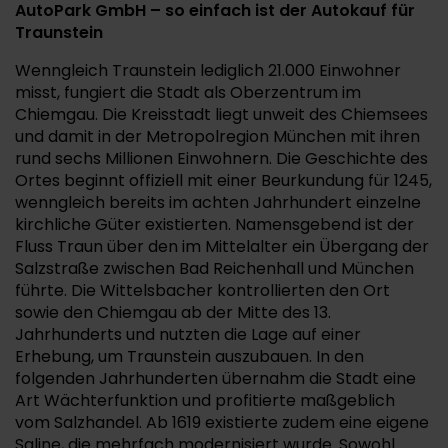
AutoPark GmbH – so einfach ist der Autokauf für
Traunstein
Wenngleich Traunstein lediglich 21.000 Einwohner
misst, fungiert die Stadt als Oberzentrum im
Chiemgau. Die Kreisstadt liegt unweit des Chiemsees
und damit in der Metropolregion München mit ihren
rund sechs Millionen Einwohnern. Die Geschichte des
Ortes beginnt offiziell mit einer Beurkundung für 1245,
wenngleich bereits im achten Jahrhundert einzelne
kirchliche Güter existierten. Namensgebend ist der
Fluss Traun über den im Mittelalter ein Übergang der
Salzstraße zwischen Bad Reichenhall und München
führte. Die Wittelsbacher kontrollierten den Ort
sowie den Chiemgau ab der Mitte des 13.
Jahrhunderts und nutzten die Lage auf einer
Erhebung, um Traunstein auszubauen. In den
folgenden Jahrhunderten übernahm die Stadt eine
Art Wächterfunktion und profitierte maßgeblich
vom Salzhandel. Ab 1619 existierte zudem eine eigene
Saline, die mehrfach modernisiert wurde. Sowohl