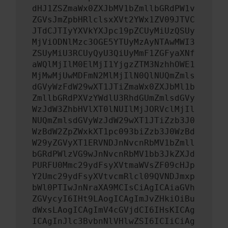
dHJ1ZSZmaWx0ZXJbMV1bZmllbGRdPW1v
ZGVsJmZpbHRlclsxXVt2YWx1ZV09JTVC
JTdCJTIyYXVkYXJpc19pZCUyMiUzQSUy
MjViODNlMzc3OGE5YTUyMzAyNTAwMWI3
ZSUyMiU3RCUyQyU3QiUyMmF1ZGFyaXNf
aWQlMjIlM0ElMjI1YjgzZTM3NzhhOWE1
MjMwMjUwMDFmN2MlMjIlN0QlNUQmZmls
dGVyWzFdW29wXT1JTiZmaWx0ZXJbMl1b
ZmllbGRdPXVzYWdlU3RhdGUmZmlsdGVy
WzJdW3ZhbHVlXT0lNUIlMjJORVclMjIl
NUQmZmlsdGVyWzJdW29wXT1JTiZzb3J0
WzBdW2ZpZWxkXT1pc093biZzb3J0WzBd
W29yZGVyXT1ERVNDJnNvcnRbMV1bZmll
bGRdPWlzVG9wJnNvcnRbMV1bb3JkZXJd
PURFU0Mmc29ydFsyXVtmaWVsZF09cHJp
Y2Umc29ydFsyXVtvcmRlcl09QVNDJmxp
bWl0PTIwJnNraXA9MCIsCiAgICAiaGVh
ZGVycyI6IHt9LAogICAgImJvZHkiOiBu
dWxsLAogICAgImV4cGVjdCI6IHsKICAg
ICAgInJlc3BvbnNlVHlwZSI6ICIiCiAg