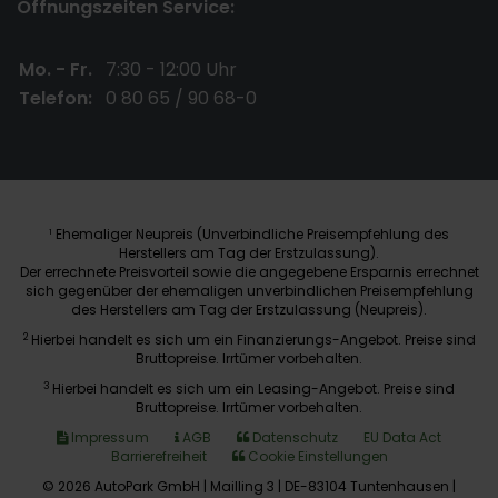
Öffnungszeiten Service:
Mo. - Fr.
7:30 - 12:00 Uhr
Telefon:
0 80 65 / 90 68-0
Ehemaliger Neupreis (Unverbindliche Preisempfehlung des
1
Herstellers am Tag der Erstzulassung).
Der errechnete Preisvorteil sowie die angegebene Ersparnis errechnet
sich gegenüber der ehemaligen unverbindlichen Preisempfehlung
des Herstellers am Tag der Erstzulassung (Neupreis).
2
Hierbei handelt es sich um ein Finanzierungs-Angebot. Preise sind
Bruttopreise. Irrtümer vorbehalten.
3
Hierbei handelt es sich um ein Leasing-Angebot. Preise sind
Bruttopreise. Irrtümer vorbehalten.
Impressum
AGB
Datenschutz
EU Data Act
Barrierefreiheit
Cookie Einstellungen
© 2026 AutoPark GmbH | Mailling 3 | DE-83104 Tuntenhausen |