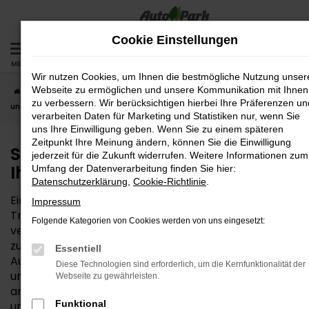
Zum
Hauptinhalt
Cookie Einstellungen
springen
MENÜ
Wir nutzen Cookies, um Ihnen die bestmögliche Nutzung unser
Webseite zu ermöglichen und unsere Kommunikation mit Ihnen
Startseite
Traunstein
Seat
Seat Neuwagen – das passt zu Ihnen
zu verbessern. Wir berücksichtigen hierbei Ihre Präferenzen un
und Traunstein
verarbeiten Daten für Marketing und Statistiken nur, wenn Sie
uns Ihre Einwilligung geben. Wenn Sie zu einem späteren
Zeitpunkt Ihre Meinung ändern, können Sie die Einwilligung
Seat Neuwagen – das passt zu
jederzeit für die Zukunft widerrufen. Weitere Informationen zum
Ihnen und Traunstein
Umfang der Datenverarbeitung finden Sie hier:
Datenschutzerklärung
,
Cookie-Richtlinie
.
Ein Seat Neuwagen ist immer eine gute Wahl – ob für
Impressum
Traunstein oder einen anderen Ort. Der Hersteller
Folgende Kategorien von Cookies werden von uns eingesetzt:
versteht es seit Jahrzehnten, Qualität und Innovation
zu einem fairen Preis anzubieten. Wir von der
Essentiell
AutoPark GmbH sind von Seat Neuwagen überzeugt
Diese Technologien sind erforderlich, um die Kernfunktionalität der
und bieten entsprechend die gesamte Bandbreite
Webseite zu gewährleisten.
an verfügbaren Fahrzeugen. Wer aus Traunstein zu
Funktional
uns findet, darf sich auf ein traditionsreiches