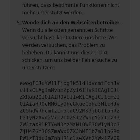
führen, dass bestimmte Funktionen nicht
mehr unterstützt werden.
Wende dich an den Webseitenbetreiber.
Wenn du alle oben genannten Schritte
versucht hast, kontaktiere uns bitte. Wir
werden versuchen, das Problem zu
beheben. Du kannst uns diesen Text
schicken, um uns bei der Fehlersuche zu
unterstützen:
ewogICJuYW1lIjogIk5ldHdvcmtFcnJv
ciIsCiAgImNvbmZpZyI6IHsKICAgICJt
ZXRob2QiOiAiR0VUIiwKICAgICJ1cmwi
OiAiaHR0cHM6Ly9hcGkueC5ha3MtcHJv
ZC5hdWRhcmlzLm5ldC92MS9jbGllbnRz
LzIyNzAvd2Vic2l0ZS12ZWhpY2xlcz93
ZWJzaXRlPTYwNDYzMzNiOWE3OWIyNDc3
ZjU4ZGY3OSZmaWx0ZXJbMF1bZmllbGRd
PWlzT3duJmZpbHRlclswXVt2YWx1ZV09