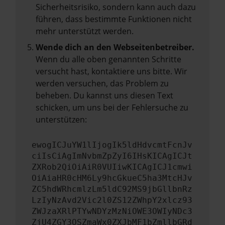
Sicherheitsrisiko, sondern kann auch dazu
führen, dass bestimmte Funktionen nicht
mehr unterstützt werden.
Wende dich an den Webseitenbetreiber.
Wenn du alle oben genannten Schritte
versucht hast, kontaktiere uns bitte. Wir
werden versuchen, das Problem zu
beheben. Du kannst uns diesen Text
schicken, um uns bei der Fehlersuche zu
unterstützen:
ewogICJuYW1lIjogIk5ldHdvcmtFcnJv
ciIsCiAgImNvbmZpZyI6IHsKICAgICJt
ZXRob2QiOiAiR0VUIiwKICAgICJ1cmwi
OiAiaHR0cHM6Ly9hcGkueC5ha3MtcHJv
ZC5hdWRhcmlzLm5ldC92MS9jbGllbnRz
LzIyNzAvd2Vic2l0ZS12ZWhpY2xlcz93
ZWJzaXRlPTYwNDYzMzNiOWE3OWIyNDc3
ZjU4ZGY3OSZmaWx0ZXJbMF1bZmllbGRd