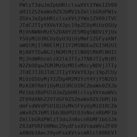
PWlzT3duJmZpbHRlclswXVt2YWx1ZV09
dHJ1ZSZmaWx0ZXJbMV1bZmllbGRdPW1v
ZGVsJmZpbHRlclsxXVt2YWx1ZV09JTVC
JTdCJTIyYXVkYXJpc19pZCUyMiUzQSUy
MjVhNWNhMzE5ZDA0Y2E5MDg5NDViYjUx
YSUyMiU3RCUyQyU3QiUyMmF1ZGFyaXNf
aWQlMjIlM0ElMjI1Y2M5NDEwZGI5M2U1
NjA0YTEwNGJjNGMlMjIlN0QlMkMlN0Il
MjJhdWRhcmlzX2lkJTIyJTNBJTIyNjBl
N2ZkODgwZGM3MzQzMDIxMzcyNDVjJTIy
JTdEJTJDJTdCJTIyYXVkYXJpc19pZCUy
MiUzQSUyMjY2ZDg4M2M2YzY4YjY5N2Q3
MzA1NTRmYiUyMiU3RCU1RCZmaWx0ZXJb
MV1bb3BdPUlOJmZpbHRlclsyXVtmaWVs
ZF09dXNhZ2VTdGF0ZSZmaWx0ZXJbMl1b
dmFsdWVdPSU1QiUyMk5FVyUyMiU1RCZm
aWx0ZXJbMl1bb3BdPUlOJnNvcnRbMF1b
ZmllbGRdPWlzT3duJnNvcnRbMF1bb3Jk
ZXJdPURFU0Mmc29ydFsxXVtmaWVsZF09
aXNUb3Amc29ydFsxXVtvcmRlcl09REVT