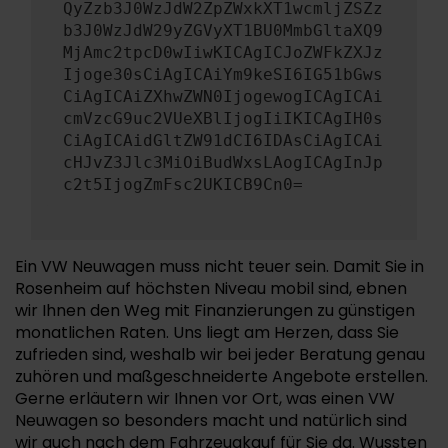
QyZzb3J0WzJdW2ZpZWxkXT1wcmljZSZz
b3J0WzJdW29yZGVyXT1BU0MmbGltaXQ9
MjAmc2tpcD0wIiwKICAgICJoZWFkZXJz
Ijoge30sCiAgICAiYm9keSI6IG51bGws
CiAgICAiZXhwZWN0IjogewogICAgICAi
cmVzcG9uc2VUeXBlIjogIiIKICAgIH0s
CiAgICAidGltZW91dCI6IDAsCiAgICAi
cHJvZ3Jlc3MiOiBudWxsLAogICAgInJp
c2t5IjogZmFsc2UKICB9Cn0=
Ein VW Neuwagen muss nicht teuer sein. Damit Sie in
Rosenheim auf höchsten Niveau mobil sind, ebnen
wir Ihnen den Weg mit Finanzierungen zu günstigen
monatlichen Raten. Uns liegt am Herzen, dass Sie
zufrieden sind, weshalb wir bei jeder Beratung genau
zuhören und maßgeschneiderte Angebote erstellen.
Gerne erläutern wir Ihnen vor Ort, was einen VW
Neuwagen so besonders macht und natürlich sind
wir auch nach dem Fahrzeugkauf für Sie da. Wussten