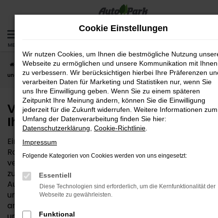
Zum
Hauptinhalt
Cookie Einstellungen
springen
MENÜ
Wir nutzen Cookies, um Ihnen die bestmögliche Nutzung unser
Webseite zu ermöglichen und unsere Kommunikation mit Ihnen
Startseite
Rosenheim
VW
VW Neuwagen – das passt zu Ihnen
zu verbessern. Wir berücksichtigen hierbei Ihre Präferenzen un
und Rosenheim
verarbeiten Daten für Marketing und Statistiken nur, wenn Sie
uns Ihre Einwilligung geben. Wenn Sie zu einem späteren
Zeitpunkt Ihre Meinung ändern, können Sie die Einwilligung
VW Neuwagen – das passt zu
jederzeit für die Zukunft widerrufen. Weitere Informationen zum
Ihnen und Rosenheim
Umfang der Datenverarbeitung finden Sie hier:
Datenschutzerklärung
,
Cookie-Richtlinie
.
Ein VW Neuwagen ist immer eine gute Wahl – ob für
Impressum
Rosenheim oder einen anderen Ort. Der Hersteller
Folgende Kategorien von Cookies werden von uns eingesetzt:
versteht es seit Jahrzehnten, Qualität und Innovation
zu einem fairen Preis anzubieten. Wir von der
Essentiell
AutoPark GmbH sind von VW Neuwagen überzeugt
Diese Technologien sind erforderlich, um die Kernfunktionalität der
und bieten entsprechend die gesamte Bandbreite
Webseite zu gewährleisten.
an verfügbaren Fahrzeugen. Wer aus Rosenheim zu
Funktional
uns findet, darf sich auf ein traditionsreiches