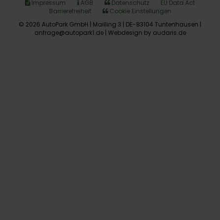
Impressum
AGB
Datenschutz
EU Data Act
Barrierefreiheit
Cookie Einstellungen
© 2026 AutoPark GmbH | Mailling 3 | DE-83104 Tuntenhausen |
anfrage@autopark1.de |
Webdesign by audaris.de