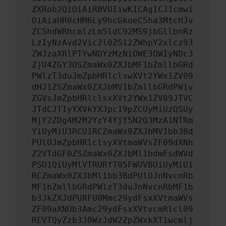
ZXRob2QiOiAiR0VUIiwKICAgICJ1cmwi
OiAiaHR0cHM6Ly9hcGkueC5ha3MtcHJv
ZC5hdWRhcmlzLm5ldC92MS9jbGllbnRz
LzIyNzAvd2Vic2l0ZS12ZWhpY2xlcz93
ZWJzaXRlPTYwNDYzMzNiOWE3OWIyNDc3
ZjU4ZGY3OSZmaWx0ZXJbMF1bZmllbGRd
PWlzT3duJmZpbHRlclswXVt2YWx1ZV09
dHJ1ZSZmaWx0ZXJbMV1bZmllbGRdPW1v
ZGVsJmZpbHRlclsxXVt2YWx1ZV09JTVC
JTdCJTIyYXVkYXJpc19pZCUyMiUzQSUy
MjY2ZDg4M2M2YzY4YjY5N2Q3MzA1NTRm
YiUyMiU3RCU1RCZmaWx0ZXJbMV1bb3Bd
PUlOJmZpbHRlclsyXVtmaWVsZF09dXNh
Z2VTdGF0ZSZmaWx0ZXJbMl1bdmFsdWVd
PSU1QiUyMlVTRURfT05FWUVBUiUyMiU1
RCZmaWx0ZXJbMl1bb3BdPUlOJnNvcnRb
MF1bZmllbGRdPWlzT3duJnNvcnRbMF1b
b3JkZXJdPURFU0Mmc29ydFsxXVtmaWVs
ZF09aXNUb3Amc29ydFsxXVtvcmRlcl09
REVTQyZzb3J0WzJdW2ZpZWxkXT1wcmlj