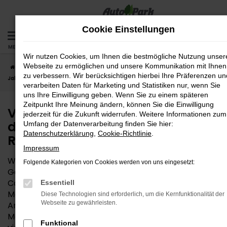
Zum
Hauptinhalt
Cookie Einstellungen
springen
MENÜ
Wir nutzen Cookies, um Ihnen die bestmögliche Nutzung unser
Webseite zu ermöglichen und unsere Kommunikation mit Ihnen
Startseite
Rosenheim
VW
VW Caddy Maxi
VW Caddy Maxi
zu verbessern. Wir berücksichtigen hierbei Ihre Präferenzen un
Jahreswagen – das fast neue Auto für Rosenheim
verarbeiten Daten für Marketing und Statistiken nur, wenn Sie
uns Ihre Einwilligung geben. Wenn Sie zu einem späteren
Zeitpunkt Ihre Meinung ändern, können Sie die Einwilligung
VW Caddy Maxi Jahreswagen –
jederzeit für die Zukunft widerrufen. Weitere Informationen zum
das fast neue Auto für
Umfang der Datenverarbeitung finden Sie hier:
Datenschutzerklärung
,
Cookie-Richtlinie
.
Rosenheim
Impressum
Wem die Entscheidung zwischen Neuwagen und
Folgende Kategorien von Cookies werden von uns eingesetzt:
Gebrauchtwagen schwerfällt, findet in einem VW
Caddy Maxi Jahreswagen die perfekte
Essentiell
Mobilitätslösung für Rosenheim und Umgebung.
Diese Technologien sind erforderlich, um die Kernfunktionalität der
Webseite zu gewährleisten.
Angeboten werden Modelle, die maximal vor zwölf
Monaten zum ersten Mal zugelassen wurden. In
Funktional