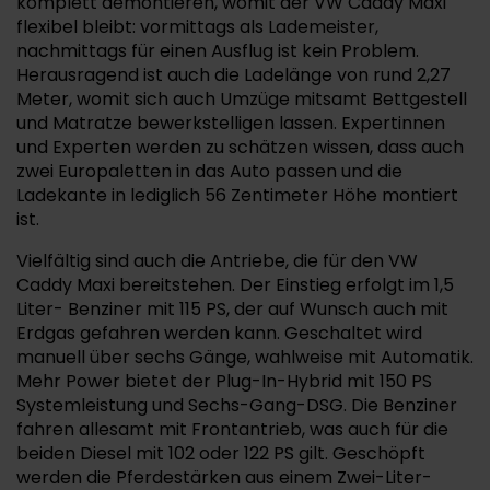
komplett demontieren, womit der VW Caddy Maxi
flexibel bleibt: vormittags als Lademeister,
nachmittags für einen Ausflug ist kein Problem.
Herausragend ist auch die Ladelänge von rund 2,27
Meter, womit sich auch Umzüge mitsamt Bettgestell
und Matratze bewerkstelligen lassen. Expertinnen
und Experten werden zu schätzen wissen, dass auch
zwei Europaletten in das Auto passen und die
Ladekante in lediglich 56 Zentimeter Höhe montiert
ist.
Vielfältig sind auch die Antriebe, die für den VW
Caddy Maxi bereitstehen. Der Einstieg erfolgt im 1,5
Liter- Benziner mit 115 PS, der auf Wunsch auch mit
Erdgas gefahren werden kann. Geschaltet wird
manuell über sechs Gänge, wahlweise mit Automatik.
Mehr Power bietet der Plug-In-Hybrid mit 150 PS
Systemleistung und Sechs-Gang-DSG. Die Benziner
fahren allesamt mit Frontantrieb, was auch für die
beiden Diesel mit 102 oder 122 PS gilt. Geschöpft
werden die Pferdestärken aus einem Zwei-Liter-