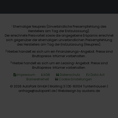
Ehemaliger Neupreis (Unverbindliche Preisempfehlung des
1
Herstellers am Tag der Erstzulassung).
Der errechnete Preisvorteil sowie die angegebene Ersparnis errechnet
sich gegenüber der ehemaligen unverbindlichen Preisempfehlung
des Herstellers am Tag der Erstzulassung (Neupreis).
2
Hierbei handelt es sich um ein Finanzierungs-Angebot. Preise sind
Bruttopreise. Irrtümer vorbehalten.
3
Hierbei handelt es sich um ein Leasing-Angebot. Preise sind
Bruttopreise. Irrtümer vorbehalten.
Impressum
AGB
Datenschutz
EU Data Act
Barrierefreiheit
Cookie Einstellungen
© 2026 AutoPark GmbH | Mailling 3 | DE-83104 Tuntenhausen |
anfrage@autopark1.de |
Webdesign by audaris.de