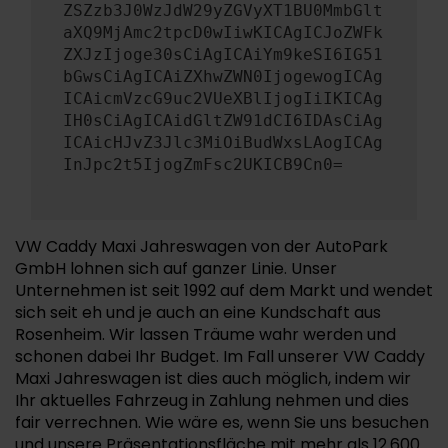
ZSZzb3J0WzJdW29yZGVyXT1BU0MmbGlt
aXQ9MjAmc2tpcD0wIiwKICAgICJoZWFk
ZXJzIjoge30sCiAgICAiYm9keSI6IG51
bGwsCiAgICAiZXhwZWN0IjogewogICAg
ICAicmVzcG9uc2VUeXBlIjogIiIKICAg
IH0sCiAgICAidGltZW91dCI6IDAsCiAg
ICAicHJvZ3Jlc3MiOiBudWxsLAogICAg
InJpc2t5IjogZmFsc2UKICB9Cn0=
VW Caddy Maxi Jahreswagen von der AutoPark
GmbH lohnen sich auf ganzer Linie. Unser
Unternehmen ist seit 1992 auf dem Markt und wendet
sich seit eh und je auch an eine Kundschaft aus
Rosenheim. Wir lassen Träume wahr werden und
schonen dabei Ihr Budget. Im Fall unserer VW Caddy
Maxi Jahreswagen ist dies auch möglich, indem wir
Ihr aktuelles Fahrzeug in Zahlung nehmen und dies
fair verrechnen. Wie wäre es, wenn Sie uns besuchen
und unsere Präsentationsfläche mit mehr als 12.600