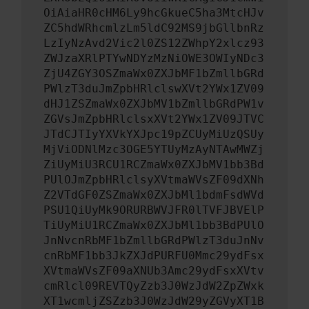
OiAiaHR0cHM6Ly9hcGkueC5ha3MtcHJv
ZC5hdWRhcmlzLm5ldC92MS9jbGllbnRz
LzIyNzAvd2Vic2l0ZS12ZWhpY2xlcz93
ZWJzaXRlPTYwNDYzMzNiOWE3OWIyNDc3
ZjU4ZGY3OSZmaWx0ZXJbMF1bZmllbGRd
PWlzT3duJmZpbHRlclswXVt2YWx1ZV09
dHJ1ZSZmaWx0ZXJbMV1bZmllbGRdPW1v
ZGVsJmZpbHRlclsxXVt2YWx1ZV09JTVC
JTdCJTIyYXVkYXJpc19pZCUyMiUzQSUy
MjViODNlMzc3OGE5YTUyMzAyNTAwMWZj
ZiUyMiU3RCU1RCZmaWx0ZXJbMV1bb3Bd
PUlOJmZpbHRlclsyXVtmaWVsZF09dXNh
Z2VTdGF0ZSZmaWx0ZXJbMl1bdmFsdWVd
PSU1QiUyMk9ORURBWVJFR0lTVFJBVElP
TiUyMiU1RCZmaWx0ZXJbMl1bb3BdPUlO
JnNvcnRbMF1bZmllbGRdPWlzT3duJnNv
cnRbMF1bb3JkZXJdPURFU0Mmc29ydFsx
XVtmaWVsZF09aXNUb3Amc29ydFsxXVtv
cmRlcl09REVTQyZzb3J0WzJdW2ZpZWxk
XT1wcmljZSZzb3J0WzJdW29yZGVyXT1B