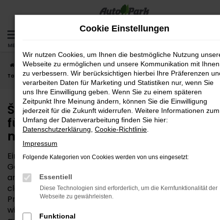
Zum
Hauptinhalt
Cookie Einstellungen
springen
MENÜ
Wir nutzen Cookies, um Ihnen die bestmögliche Nutzung unser
Webseite zu ermöglichen und unsere Kommunikation mit Ihnen
Startseite
Rosenheim
Škoda
Škoda Kodiaq
Škoda Kodiaq
zu verbessern. Wir berücksichtigen hierbei Ihre Präferenzen un
Tageszulassung für Rosenheim – Ihr Autokauf muss nicht teuer sein
verarbeiten Daten für Marketing und Statistiken nur, wenn Sie
uns Ihre Einwilligung geben. Wenn Sie zu einem späteren
Zeitpunkt Ihre Meinung ändern, können Sie die Einwilligung
Škoda Kodiaq Tageszulassung
jederzeit für die Zukunft widerrufen. Weitere Informationen zum
für Rosenheim – Ihr Autokauf
Umfang der Datenverarbeitung finden Sie hier:
Datenschutzerklärung
,
Cookie-Richtlinie
.
muss nicht teuer sein
Impressum
Eine Škoda Kodiaq Tageszulassung ist kein
Folgende Kategorien von Cookies werden von uns eingesetzt:
Geheimtipp mehr – weder in Rosenheim noch
anderswo. Auch Ihre AutoPark GmbH nutzt diese
Essentiell
clevere Möglichkeit, um Neuwagen zum reduzierten
Diese Technologien sind erforderlich, um die Kernfunktionalität der
Webseite zu gewährleisten.
Preis anzubieten. Entsprechend der Namensgebung
wird die Škoda Kodiaq Tageszulassung für einen Tag
Funktional