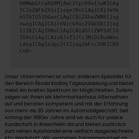
U0MmbGltaXQ9MjAmc2tpcD0wIiwKICAg
ICJoZWFkZXJzIjoge30sCiAgICAiYm9k
eSI6IG51bGwsCiAgICAiZXhwZWN0Ijog
ewogICAgICAicmVzcG9uc2VUeXBlIjog
IiIKICAgIH0sCiAgICAidGltZW91dCI6
IDAsCiAgICAicHJvZ3Jlc3MiOiBudWxs
LAogICAgInJpc2t5IjogZmFsc2UKICB9
Cn0=
Unser Unternehmen ist unter anderem Spezialist für
den Bereich Škoda Kodiaq Tageszulassung und bietet
meist ein breites Spektrum an Möglichkeiten. Zudem
zeigen wir Ihnen als Mehrmarkenhaus Alternativen
auf und beraten kompetent und mit der Erfahrung
von mehr als 30 Jahren im Automobilgeschäft. Seit
Anfang der 1990er Jahre sind wir auch für unsere
Kundschaft in Rosenheim da und bieten zusätzlich
zum reinen Autohandel eine vielfach ausgezeichnete
Kfz-Werkstatt. Wir verstehen Zusammenarbeit im