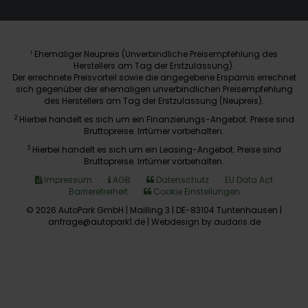
Ehemaliger Neupreis (Unverbindliche Preisempfehlung des
1
Herstellers am Tag der Erstzulassung).
Der errechnete Preisvorteil sowie die angegebene Ersparnis errechnet
sich gegenüber der ehemaligen unverbindlichen Preisempfehlung
des Herstellers am Tag der Erstzulassung (Neupreis).
2
Hierbei handelt es sich um ein Finanzierungs-Angebot. Preise sind
Bruttopreise. Irrtümer vorbehalten.
3
Hierbei handelt es sich um ein Leasing-Angebot. Preise sind
Bruttopreise. Irrtümer vorbehalten.
Impressum
AGB
Datenschutz
EU Data Act
Barrierefreiheit
Cookie Einstellungen
© 2026 AutoPark GmbH | Mailling 3 | DE-83104 Tuntenhausen |
anfrage@autopark1.de |
Webdesign by audaris.de