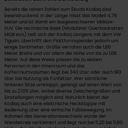
Bereits die reinen Zahlen zum Škoda Kodiaq sind
beeindruckend. In der Länge misst das Modell 4,76
Meter und ist damit ein ausgewachsener Midsize-
SUV. Die technische Basis (Modularer Querbaukasten
MQB evo) teilt sich der Kodiaq übrigens mit dem VW
Tiguan, übertrifft den Plattformspender jedoch um
einige Zentimeter. Größe verraten auch die 1,86
Meter Breite und vor allem die Höhe von bis zu 1,68
Meter. Auf diese Weise passen bis zu sieben
Personen in den Innenraum und das
Kofferraumvolumen liegt bei 340 Liter oder auch 910
Liter bei Nutzung als Fünfsitzer. Wer sämtliche
hinteren Sitze umklappt, gelangt auf einen Wert von
bis zu 2.105 Liter, wobei diverse Zwischengrößen und
Einstellungen möglich sind. Natürlich bietet der
Kodiaq auch eine elektrische Heckklappe mit
Bedienung über eine einfache Fußbewegung. Im
Rahmen des Generationswechsels wurde der
Wendekreis verkleinert und liegt nun bei 11,20 bis 11,60