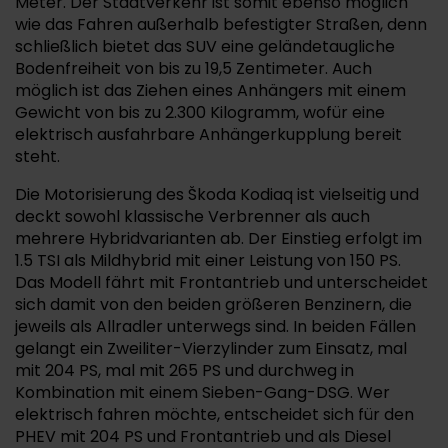
Meter. Der Stadtverkehr ist somit ebenso möglich
wie das Fahren außerhalb befestigter Straßen, denn
schließlich bietet das SUV eine geländetaugliche
Bodenfreiheit von bis zu 19,5 Zentimeter. Auch
möglich ist das Ziehen eines Anhängers mit einem
Gewicht von bis zu 2.300 Kilogramm, wofür eine
elektrisch ausfahrbare Anhängerkupplung bereit
steht.
Die Motorisierung des Škoda Kodiaq ist vielseitig und
deckt sowohl klassische Verbrenner als auch
mehrere Hybridvarianten ab. Der Einstieg erfolgt im
1.5 TSI als Mildhybrid mit einer Leistung von 150 PS.
Das Modell fährt mit Frontantrieb und unterscheidet
sich damit von den beiden größeren Benzinern, die
jeweils als Allradler unterwegs sind. In beiden Fällen
gelangt ein Zweiliter-Vierzylinder zum Einsatz, mal
mit 204 PS, mal mit 265 PS und durchweg in
Kombination mit einem Sieben-Gang-DSG. Wer
elektrisch fahren möchte, entscheidet sich für den
PHEV mit 204 PS und Frontantrieb und als Diesel