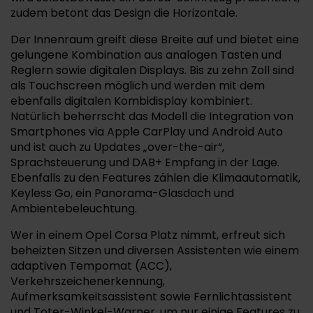
zudem betont das Design die Horizontale.
Der Innenraum greift diese Breite auf und bietet eine
gelungene Kombination aus analogen Tasten und
Reglern sowie digitalen Displays. Bis zu zehn Zoll sind
als Touchscreen möglich und werden mit dem
ebenfalls digitalen Kombidisplay kombiniert.
Natürlich beherrscht das Modell die Integration von
Smartphones via Apple CarPlay und Android Auto
und ist auch zu Updates „over-the-air“,
Sprachsteuerung und DAB+ Empfang in der Lage.
Ebenfalls zu den Features zählen die Klimaautomatik,
Keyless Go, ein Panorama-Glasdach und
Ambientebeleuchtung.
Wer in einem Opel Corsa Platz nimmt, erfreut sich
beheizten Sitzen und diversen Assistenten wie einem
adaptiven Tempomat (ACC),
Verkehrszeichenerkennung,
Aufmerksamkeitsassistent sowie Fernlichtassistent
und Toter-Winkel-Warner, um nur einige Features zu