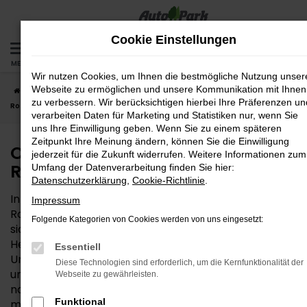
Zum
Hauptinhalt
Cookie Einstellungen
springen
MENÜ
Wir nutzen Cookies, um Ihnen die bestmögliche Nutzung unser
Webseite zu ermöglichen und unsere Kommunikation mit Ihnen
Startseite
Rosenheim
Opel
Opel Corsa – die gute Wahl für
zu verbessern. Wir berücksichtigen hierbei Ihre Präferenzen un
Rosenheim
verarbeiten Daten für Marketing und Statistiken nur, wenn Sie
uns Ihre Einwilligung geben. Wenn Sie zu einem späteren
Zeitpunkt Ihre Meinung ändern, können Sie die Einwilligung
Opel Corsa – die gute Wahl für
jederzeit für die Zukunft widerrufen. Weitere Informationen zum
Rosenheim
Umfang der Datenverarbeitung finden Sie hier:
Datenschutzerklärung
,
Cookie-Richtlinie
.
Interesse an einem Opel Corsa? Für Ihre Mobilität in
Impressum
Rosenheim und Umgebung ist dieses Fahrzeug ganz
Folgende Kategorien von Cookies werden von uns eingesetzt:
sicher eine gute Wahl. Die Qualität steht beim
Hersteller Opel außer Frage und zeigt sich in vollem
Essentiell
Umfang auch im Corsa. Hinzu kommt ein fairer Preis
Diese Technologien sind erforderlich, um die Kernfunktionalität der
und die Vielseitigkeit, die dieses Modell so passend für
Webseite zu gewährleisten.
nahezu alle Anforderungen in der Region Rosenheim
Funktional
macht. Die AutoPark GmbH ist als Mehrmarkenhaus