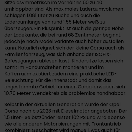
Sitze asymmetrisch im Verhältnis 60 zu 40
umklappbar sind. Als maximales Laderaumvolumen
schlagen 1.081 Liter zu Buche und auch die
Laderaumlänge von rund 1,55 Meter weiß zu
überzeugen. Ein Pluspunkt ist auch die geringe Höhe
der Ladekante, die bei rund 68 Zentimeter beginnt,
jedoch je nach Modellvariante auch höher ausfallen
kann. Natürlich eignet sich der kleine Corsa auch als
Familienfahrzeug, was sich anhand der ISOFIX-
Befestigungen ablesen lässt. Kindersitze lassen sich
somit im Handumdrehen montieren und im
Kofferraum existiert zudem eine praktische LED-
Beleuchtung. Für die Innenstadt und damit das
angestammte Gebiet für einen Corsa, erweisen sich
10,70 Meter Wendekreis als problemlos handhabbar.
Selbst in der aktuellen Generation wurde der Opel
Corsa noch bis 2023 mit Dieselmotor angeboten. Der
1,5 Liter- Selbstzünder leistet 102 PS und wird ebenso
wie alle anderen Motorisierungen mit Frontantrieb
kombiniert. Geschaltet wird manuell, was auch für