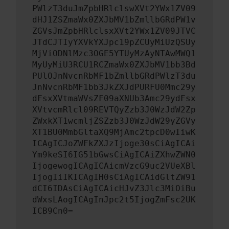
PWlzT3duJmZpbHRlclswXVt2YWx1ZV09
dHJ1ZSZmaWx0ZXJbMV1bZmllbGRdPW1v
ZGVsJmZpbHRlclsxXVt2YWx1ZV09JTVC
JTdCJTIyYXVkYXJpc19pZCUyMiUzQSUy
MjViODNlMzc3OGE5YTUyMzAyNTAwMWQ1
MyUyMiU3RCU1RCZmaWx0ZXJbMV1bb3Bd
PUlOJnNvcnRbMF1bZmllbGRdPWlzT3du
JnNvcnRbMF1bb3JkZXJdPURFU0Mmc29y
dFsxXVtmaWVsZF09aXNUb3Amc29ydFsx
XVtvcmRlcl09REVTQyZzb3J0WzJdW2Zp
ZWxkXT1wcmljZSZzb3J0WzJdW29yZGVy
XT1BU0MmbGltaXQ9MjAmc2tpcD0wIiwK
ICAgICJoZWFkZXJzIjoge30sCiAgICAi
Ym9keSI6IG51bGwsCiAgICAiZXhwZWN0
IjogewogICAgICAicmVzcG9uc2VUeXBl
IjogIiIKICAgIH0sCiAgICAidGltZW91
dCI6IDAsCiAgICAicHJvZ3Jlc3MiOiBu
dWxsLAogICAgInJpc2t5IjogZmFsc2UK
ICB9Cn0=