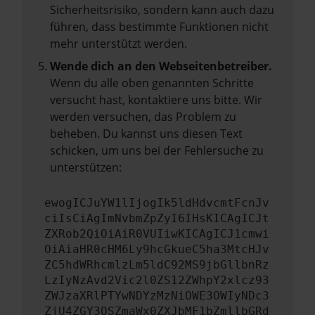
Sicherheitsrisiko, sondern kann auch dazu
führen, dass bestimmte Funktionen nicht
mehr unterstützt werden.
Wende dich an den Webseitenbetreiber.
Wenn du alle oben genannten Schritte
versucht hast, kontaktiere uns bitte. Wir
werden versuchen, das Problem zu
beheben. Du kannst uns diesen Text
schicken, um uns bei der Fehlersuche zu
unterstützen:
ewogICJuYW1lIjogIk5ldHdvcmtFcnJv
ciIsCiAgImNvbmZpZyI6IHsKICAgICJt
ZXRob2QiOiAiR0VUIiwKICAgICJ1cmwi
OiAiaHR0cHM6Ly9hcGkueC5ha3MtcHJv
ZC5hdWRhcmlzLm5ldC92MS9jbGllbnRz
LzIyNzAvd2Vic2l0ZS12ZWhpY2xlcz93
ZWJzaXRlPTYwNDYzMzNiOWE3OWIyNDc3
ZjU4ZGY3OSZmaWx0ZXJbMF1bZmllbGRd