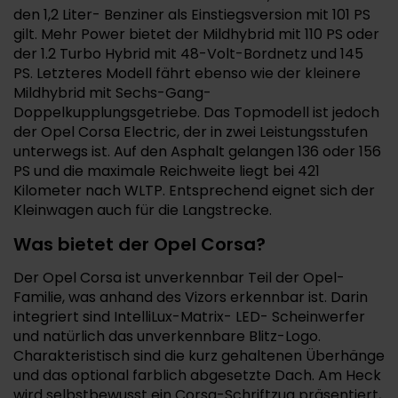
den 1,2 Liter- Benziner als Einstiegsversion mit 101 PS
gilt. Mehr Power bietet der Mildhybrid mit 110 PS oder
der 1.2 Turbo Hybrid mit 48-Volt-Bordnetz und 145
PS. Letzteres Modell fährt ebenso wie der kleinere
Mildhybrid mit Sechs-Gang-
Doppelkupplungsgetriebe. Das Topmodell ist jedoch
der Opel Corsa Electric, der in zwei Leistungsstufen
unterwegs ist. Auf den Asphalt gelangen 136 oder 156
PS und die maximale Reichweite liegt bei 421
Kilometer nach WLTP. Entsprechend eignet sich der
Kleinwagen auch für die Langstrecke.
Was bietet der Opel Corsa?
Der Opel Corsa ist unverkennbar Teil der Opel-
Familie, was anhand des Vizors erkennbar ist. Darin
integriert sind IntelliLux-Matrix- LED- Scheinwerfer
und natürlich das unverkennbare Blitz-Logo.
Charakteristisch sind die kurz gehaltenen Überhänge
und das optional farblich abgesetzte Dach. Am Heck
wird selbstbewusst ein Corsa-Schriftzug präsentiert,