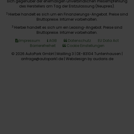
sich gegenüber der ehemaligen unverbindlichen Preisempfehlung
des Herstellers am Tag der Erstzulassung (Neupreis).
2
Hierbei handelt es sich um ein Finanzierungs-Angebot. Preise sind
Bruttopreise. Irrtümer vorbehalten.
3
Hierbei handelt es sich um ein Leasing-Angebot. Preise sind
Bruttopreise. Irrtümer vorbehalten.
Impressum
AGB
Datenschutz
EU Data Act
Barrierefreiheit
Cookie Einstellungen
© 2026 AutoPark GmbH | Mailling 3 | DE-83104 Tuntenhausen |
anfrage@autopark1.de |
Webdesign by audaris.de