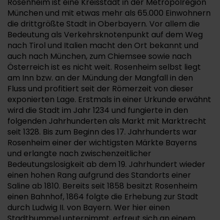
Rosenheim ist eine Kreisstadt in der Metropolregion
München und mit etwas mehr als 65.000 Einwohnern
die drittgrößte Stadt in Oberbayern. Vor allem die
Bedeutung als Verkehrsknotenpunkt auf dem Weg
nach Tirol und Italien macht den Ort bekannt und
auch nach München, zum Chiemsee sowie nach
Österreich ist es nicht weit. Rosenheim selbst liegt
am Inn bzw. an der Mündung der Mangfall in den
Fluss und profitiert seit der Römerzeit von dieser
exponierten Lage. Erstmals in einer Urkunde erwähnt
wird die Stadt im Jahr 1234 und fungierte in den
folgenden Jahrhunderten als Markt mit Marktrecht
seit 1328. Bis zum Beginn des 17. Jahrhunderts war
Rosenheim einer der wichtigsten Märkte Bayerns
und erlangte nach zwischenzeitlicher
Bedeutungslosigkeit ab dem 19. Jahrhundert wieder
einen hohen Rang aufgrund des Standorts einer
Saline ab 1810. Bereits seit 1858 besitzt Rosenheim
einen Bahnhof, 1864 folgte die Erhebung zur Stadt
durch Ludwig II. von Bayern. Wer hier einen
Stadtbummel unternimmt, erfreut sich an einem