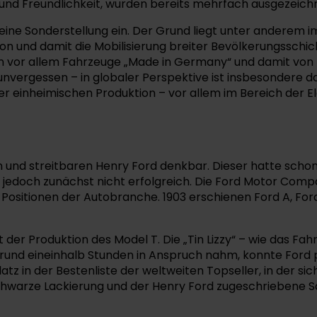
ft und Freundlichkeit, wurden bereits mehrfach ausgezeic
ine Sonderstellung ein. Der Grund liegt unter anderem i
tion und damit die Mobilisierung breiter Bevölkerungss
vor allem Fahrzeuge „Made in Germany“ und damit von Fo
nvergessen – in globaler Perspektive ist insbesondere d
der einheimischen Produktion – vor allem im Bereich der 
en und streitbaren Henry Ford denkbar. Dieser hatte sch
edoch zunächst nicht erfolgreich. Die Ford Motor Compan
ositionen der Autobranche. 1903 erschienen Ford A, Ford
der Produktion des Model T. Die „Tin Lizzy“ – wie das Fah
rund eineinhalb Stunden in Anspruch nahm, konnte Ford 
atz in der Bestenliste der weltweiten Topseller, in der sic
warze Lackierung und der Henry Ford zugeschriebene Sat