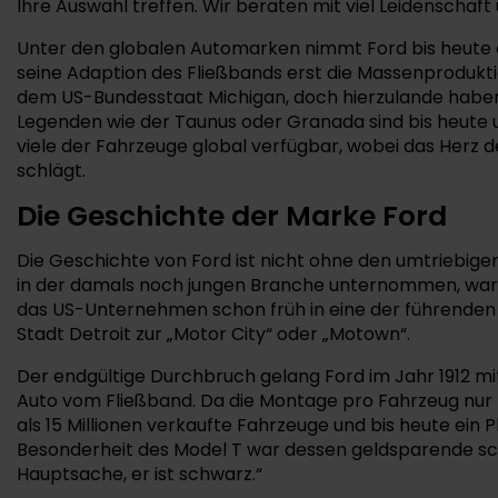
Ihre Auswahl treffen. Wir beraten mit viel Leidenscha
Unter den globalen Automarken nimmt Ford bis heute e
seine Adaption des Fließbands erst die Massenproduk
dem US-Bundesstaat Michigan, doch hierzulande haben 
Legenden wie der Taunus oder Granada sind bis heute u
viele der Fahrzeuge global verfügbar, wobei das Herz 
schlägt.
Die Geschichte der Marke Ford
Die Geschichte von Ford ist nicht ohne den umtriebig
in der damals noch jungen Branche unternommen, war j
das US-Unternehmen schon früh in eine der führenden P
Stadt Detroit zur „Motor City“ oder „Motown“.
Der endgültige Durchbruch gelang Ford im Jahr 1912 mit 
Auto vom Fließband. Da die Montage pro Fahrzeug nur 
als 15 Millionen verkaufte Fahrzeuge und bis heute ein Pl
Besonderheit des Model T war dessen geldsparende sch
Hauptsache, er ist schwarz.“