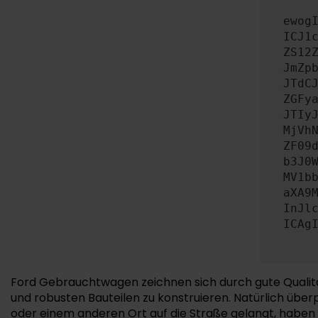
ewog
ICJ1
ZS12
JmZp
JTdC
ZGFy
JTIy
MjVh
ZF09
b3J0
MV1b
aXA9
InJl
ICAg
Ford Gebrauchtwagen zeichnen sich durch gute Qualität 
und robusten Bauteilen zu konstruieren. Natürlich übe
oder einem anderen Ort auf die Straße gelangt, haben w