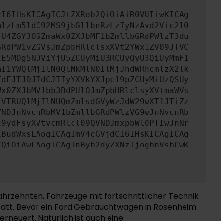
yI6IHsKICAgICJtZXRob2QiOiAiR0VUIiwKICAg
mlzLm5ldC92MS9jbGllbnRzLzIyNzAvd2Vic2l0
jU4ZGY3OSZmaWx0ZXJbMF1bZmllbGRdPWlzT3du
GRdPW1vZGVsJmZpbHRlclsxXVt2YWx1ZV09JTVC
2E5MDg5NDViYjU5ZCUyMiU3RCUyQyU3QiUyMmF1
mI1YWQlMjIlN0QlMkMlN0IlMjJhdWRhcmlzX2lk
TdEJTJDJTdCJTIyYXVkYXJpc19pZCUyMiUzQSUy
Wx0ZXJbMV1bb3BdPUlOJmZpbHRlclsyXVtmaWVs
lVTRUQlMjIlNUQmZmlsdGVyWzJdW29wXT1JTiZz
VNDJnNvcnRbMV1bZmllbGRdPWlzVG9wJnNvcnRb
29ydFsyXVtvcmRlcl09QVNDJmxpbWl0PTIwJnNr
iBudWxsLAogICAgImV4cGVjdCI6IHsKICAgICAg
XQiOiAwLAogICAgInByb2dyZXNzIjogbnVsbCwK
ahrzehnten, Fahrzeuge mit fortschrittlicher Technik
kstatt. Bevor ein Ford Gebrauchtwagen in Rosenheim
rneuert. Natürlich ist auch eine