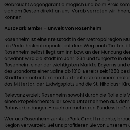
Gebrauchtwagengarantie möglich und beim Preis komme
sich am Besten direkt an uns. Vorab verraten wir Ihn
können.
AutoPark GmbH – unweit von Rosenheim
Rosenheim ist eine Kreisstadt in der Metropolregion M
als Verkehrsknotenpunkt auf dem Weg nach Tirol und I
Rosenheim selbst liegt am Inn bzw. an der Mündung der M
erwähnt wird die Stadt im Jahr 1234 und fungierte in d
Rosenheim einer der wichtigsten Märkte Bayerns und e
des Standorts einer Saline ab 1810. Bereits seit 1858 be
Stadtbummel unternimmt, erfreut sich an einem maleri
das Mittertor, der Ludwigsplatz und die St. Nikolaus- Kir
Relevanz erzielt Rosenheim sowohl durch die Rolle als
einen Propellerhersteller sowie Unternehmen aus dem 
Bahnverbindungen – auch an mehreren Bundesstraßen
Wer aus Rosenheim zur AutoPark GmbH möchte, braucht le
Region verwurzelt. Bei uns profitieren Sie von unsere