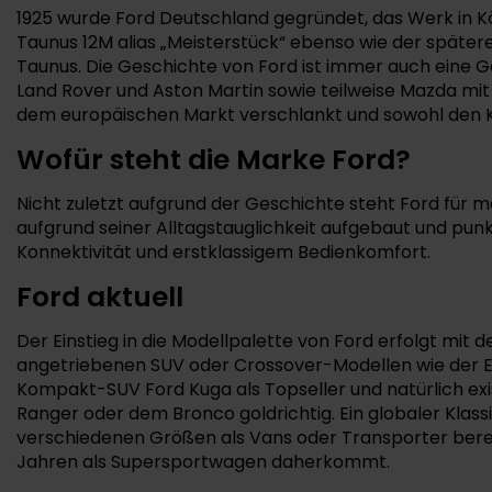
1925 wurde Ford Deutschland gegründet, das Werk in Köl
Taunus 12M alias „Meisterstück“ ebenso wie der spätere
Taunus. Die Geschichte von Ford ist immer auch eine 
Land Rover und Aston Martin sowie teilweise Mazda mit
dem europäischen Markt verschlankt und sowohl den Ka
Wofür steht die Marke Ford?
Nicht zuletzt aufgrund der Geschichte steht Ford für 
aufgrund seiner Alltagstauglichkeit aufgebaut und pu
Konnektivität und erstklassigem Bedienkomfort.
Ford aktuell
Der Einstieg in die Modellpalette von Ford erfolgt mit 
angetriebenen SUV oder Crossover-Modellen wie der Ex
Kompakt-SUV Ford Kuga als Topseller und natürlich exi
Ranger oder dem Bronco goldrichtig. Ein globaler Klass
verschiedenen Größen als Vans oder Transporter berei
Jahren als Supersportwagen daherkommt.