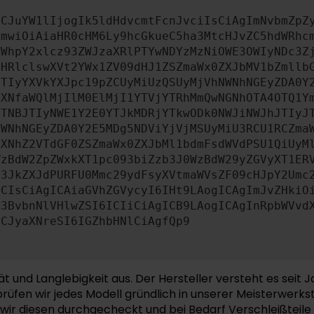
ICJuYW1lIjogIk5ldHdvcmtFcnJvciIsCiAgImNvbmZpZ
cmwiOiAiaHR0cHM6Ly9hcGkueC5ha3MtcHJvZC5hdWRhc
ZWhpY2xlcz93ZWJzaXRlPTYwNDYzMzNiOWE3OWIyNDc3Z
bHRlclswXVt2YWx1ZV09dHJ1ZSZmaWx0ZXJbMV1bZmllb
JTIyYXVkYXJpc19pZCUyMiUzQSUyMjVhNWNhNGEyZDA0Y
aXNfaWQlMjIlM0ElMjI1YTVjYTRhMmQwNGNhOTA4OTQ1Y
JTNBJTIyNWE1Y2E0YTJkMDRjYTkwODk0NWJiNWJhJTIyJ
NWNhNGEyZDA0Y2E5MDg5NDViYjVjMSUyMiU3RCU1RCZma
dXNhZ2VTdGF0ZSZmaWx0ZXJbMl1bdmFsdWVdPSU1QiUyM
WzBdW2ZpZWxkXT1pc093biZzb3J0WzBdW29yZGVyXT1ER
b3JkZXJdPURFU0Mmc29ydFsyXVtmaWVsZF09cHJpY2Umc
MCIsCiAgICAiaGVhZGVycyI6IHt9LAogICAgImJvZHkiO
c3BvbnNlVHlwZSI6ICIiCiAgICB9LAogICAgInRpbWVvd
ICJyaXNreSI6IGZhbHNlCiAgfQp9
und Langlebigkeit aus. Der Hersteller versteht es seit J
rprüfen wir jedes Modell gründlich in unserer Meisterwer
ir diesen durchgecheckt und bei Bedarf Verschleißteile e