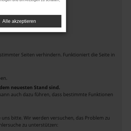
rfolgen und um Anzeigen zu schalten,
Alle akzeptieren
mmter Seiten verhindern. Funktioniert die Seite in
en.
f dem neuesten Stand sind.
rn kann auch dazu führen, dass bestimmte Funktionen
e uns bitte. Wir werden versuchen, das Problem zu
hlersuche zu unterstützen: