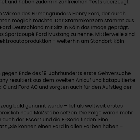
hnet und haben zudem in zahlreichen Tests überzeugt.
m Wirken des Firmengründers Henry Ford, der durch
chichten möglich machte. Der Stammkonzern stammt aus
rd Deutschland mit Sitz in Köln das Image geprägt.
as Sportcoupé Ford Mustang zu nenne. Mittlerweile sind
Elektroautoproduktion – weiterhin am Standort Köln
on gegen Ende des 19. Jahrhunderts erste Gehversuche
y resultiert aus dem zweiten Anlauf und katapultierte
 C und Ford AC und sorgten auch für den Aufstieg der
rzeug bald genannt wurde – lief als weltweit erstes
preislich neue Maßstäbe setzen. Die Folge waren mehr
h auch der Escort und die F-Serie finden. Eine
z „Sie können einen Ford in allen Farben haben –