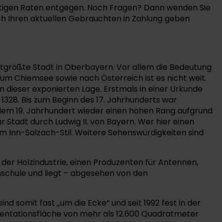
stigen Raten entgegen. Noch Fragen? Dann wenden Sie
ch Ihren aktuellen Gebrauchten in Zahlung geben
ttgrößte Stadt in Oberbayern. Vor allem die Bedeutung
m Chiemsee sowie nach Österreich ist es nicht weit.
n dieser exponierten Lage. Erstmals in einer Urkunde
1328. Bis zum Beginn des 17. Jahrhunderts war
 dem 19. Jahrhundert wieder einen hohen Rang aufgrund
r Stadt durch Ludwig II. von Bayern. Wer hier einen
 Inn-Salzach-Stil. Weitere Sehenswürdigkeiten sind
der Holzindustrie, einen Produzenten für Antennen,
schule und liegt – abgesehen von den
d somit fast „um die Ecke“ und seit 1992 fest in der
äsentationsfläche von mehr als 12.600 Quadratmeter