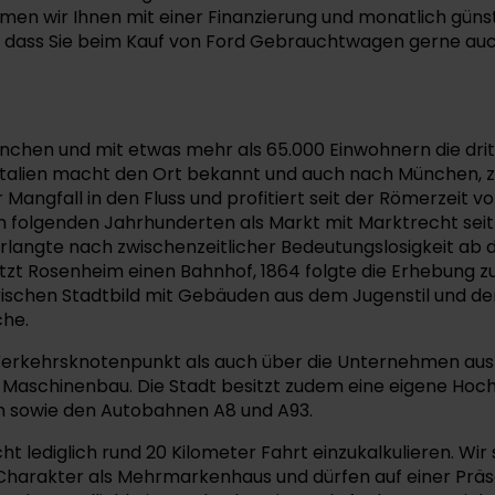
n wir Ihnen mit einer Finanzierung und monatlich gün
en, dass Sie beim Kauf von Ford Gebrauchtwagen gerne au
ünchen und mit etwas mehr als 65.000 Einwohnern die dri
talien macht den Ort bekannt und auch nach München, zu
angfall in den Fluss und profitiert seit der Römerzeit vo
en folgenden Jahrhunderten als Markt mit Marktrecht seit 
rlangte nach zwischenzeitlicher Bedeutungslosigkeit ab
sitzt Rosenheim einen Bahnhof, 1864 folgte die Erhebung zu
schen Stadtbild mit Gebäuden aus dem Jugenstil und dem
che.
 Verkehrsknotenpunkt als auch über die Unternehmen aus 
Maschinenbau. Die Stadt besitzt zudem eine eigene Hoch
 sowie den Autobahnen A8 und A93.
diglich rund 20 Kilometer Fahrt einzukalkulieren. Wir sin
m Charakter als Mehrmarkenhaus und dürfen auf einer Pr