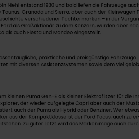
n Niehl entstand 1930 und bald liefen die Fahrzeuge auch
 Taunus, Granada und Sierra, aber auch der Kleinwagen F
Geschichte verschiedener Tochtermarken – in der Vergan
 Ford als Großaktionär zu dem Konzern, wurden aber nach 
 als auch Fiesta und Mondeo eingestellt.
massentaugliche, praktische und preisgünstige Fahrzeuge.
nktet mit diversen Assistenzsystemen sowie dem viel gel
dem kleinen Puma Gen-E als kleiner Elektroflitzer für die 
plorer, der wieder aufgelegte Capri aber auch der Must
stiert auch der Puma als Hybrid oder Benziner. Wer etwas
iker aus der Kompaktklasse ist der Ford Focus, auch zu er
tstehen. Zu guter Letzt wird das Markenimage auch durc