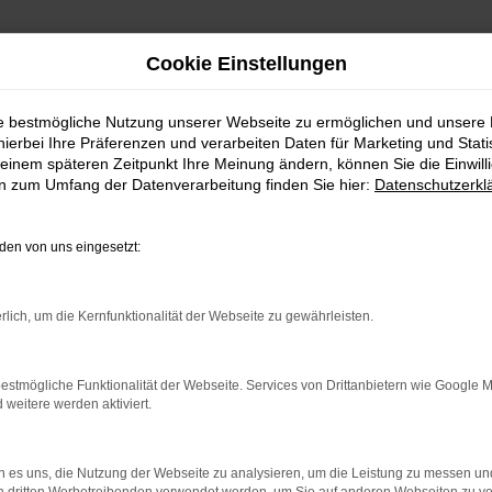
Cookie Einstellungen
ie bestmögliche Nutzung unserer Webseite zu ermöglichen und unsere
hierbei Ihre Präferenzen und verarbeiten Daten für Marketing und Stati
twagen für Rosenheim
einem späteren Zeitpunkt Ihre Meinung ändern, können Sie die Einwillig
en zum Umfang der Datenverarbeitung finden Sie hier:
Datenschutzerkl
n Ford Gebrauchtwagen fü
en von uns eingesetzt:
e Mobilität in Rosenheim auf ein neues Level heben, sind 
svoller Partner rund ums Autos. Seit 1992 dreht sich bei 
rlich, um die Kernfunktionalität der Webseite zu gewährleisten.
uch an Kundinnen und Kunden aus Rosenheim und Umgebun
entiert wird dies durch zahlreiche Auszeichnungen und 
estmögliche Funktionalität der Webseite. Services von Drittanbietern wie Google 
eitere werden aktiviert.
 es uns, die Nutzung der Webseite zu analysieren, um die Leistung zu messen u