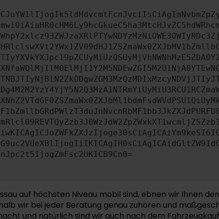
ICJuYW1lIjogIk5ldHdvcmtFcnJvciIsCiAgImNvbmZpZ
cmwiOiAiaHR0cHM6Ly9hcGkueC5ha3MtcHJvZC5hdWRhc
ZWhpY2xlcz93ZWJzaXRlPTYwNDYzMzNiOWE3OWIyNDc3Z
bHRlclswXVt2YWx1ZV09dHJ1ZSZmaWx0ZXJbMV1bZmllb
JTIyYXVkYXJpc19pZCUyMiUzQSUyMjVhNWNhMzE5ZDA0Y
aXNfaWQlMjIlM0ElMjI1Y2M5NDEwZGI5M2U1NjA0YTEwN
JTNBJTIyNjBlN2ZkODgwZGM3MzQzMDIxMzcyNDVjJTIyJ
ZDg4M2M2YzY4YjY5N2Q3MzA1NTRmYiUyMiU3RCU1RCZma
dXNhZ2VTdGF0ZSZmaWx0ZXJbMl1bdmFsdWVdPSU1QiUyM
MF1bZmllbGRdPWlzT3duJnNvcnRbMF1bb3JkZXJdPURFU
cmRlcl09REVTQyZzb3J0WzJdW2ZpZWxkXT1wcmljZSZzb
IiwKICAgICJoZWFkZXJzIjoge30sCiAgICAiYm9keSI6I
cG9uc2VUeXBlIjogIiIKICAgIH0sCiAgICAidGltZW91d
InJpc2t5IjogZmFsc2UKICB9Cn0=
assau auf höchsten Niveau mobil sind, ebnen wir Ihnen d
weshalb wir bei jeder Beratung genau zuhören und maßgesc
ht und natürlich sind wir auch nach dem Fahrzeugkauf fü