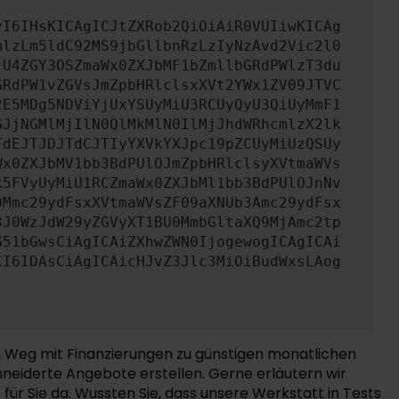
yI6IHsKICAgICJtZXRob2QiOiAiR0VUIiwKICAg
mlzLm5ldC92MS9jbGllbnRzLzIyNzAvd2Vic2l0
jU4ZGY3OSZmaWx0ZXJbMF1bZmllbGRdPWlzT3du
GRdPW1vZGVsJmZpbHRlclsxXVt2YWx1ZV09JTVC
2E5MDg5NDViYjUxYSUyMiU3RCUyQyU3QiUyMmF1
GJjNGMlMjIlN0QlMkMlN0IlMjJhdWRhcmlzX2lk
TdEJTJDJTdCJTIyYXVkYXJpc19pZCUyMiUzQSUy
Wx0ZXJbMV1bb3BdPUlOJmZpbHRlclsyXVtmaWVs
k5FVyUyMiU1RCZmaWx0ZXJbMl1bb3BdPUlOJnNv
0Mmc29ydFsxXVtmaWVsZF09aXNUb3Amc29ydFsx
3J0WzJdW29yZGVyXT1BU0MmbGltaXQ9MjAmc2tp
G51bGwsCiAgICAiZXhwZWN0IjogewogICAgICAi
CI6IDAsCiAgICAicHJvZ3Jlc3MiOiBudWxsLAog
en Weg mit Finanzierungen zu günstigen monatlichen
hneiderte Angebote erstellen. Gerne erläutern wir
r Sie da. Wussten Sie, dass unsere Werkstatt in Tests