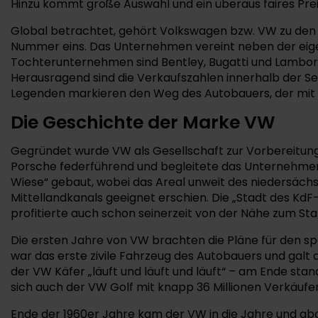
Hinzu kommt große Auswahl und ein überaus faires Prei
Global betrachtet, gehört Volkswagen bzw. VW zu den
Nummer eins. Das Unternehmen vereint neben der eig
Tochterunternehmen sind Bentley, Bugatti und Lamborgh
Herausragend sind die Verkaufszahlen innerhalb der S
Legenden markieren den Weg des Autobauers, der mit d
Die Geschichte der Marke VW
Gegründet wurde VW als Gesellschaft zur Vorbereitung 
Porsche federführend und begleitete das Unternehmen
Wiese“ gebaut, wobei das Areal unweit des niedersächs
Mittellandkanals geeignet erschien. Die „Stadt des K
profitierte auch schon seinerzeit von der Nähe zum S
Die ersten Jahre von VW brachten die Pläne für den spä
war das erste zivile Fahrzeug des Autobauers und galt 
der VW Käfer „läuft und läuft und läuft“ – am Ende stand
sich auch der VW Golf mit knapp 36 Millionen Verkäufen
Ende der 1960er Jahre kam der VW in die Jahre und ab