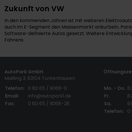
Zukunft von VW
In den kommenden Jahren ist mit weiteren Elektroauto
auch im E-Segment den Massenmarkt ankurbeln. Paralle
Software-definierte Autos gesetzt. Weitere Entwicklun
Fahrens.
AutoPark GmbH
Öffnungszei
Mailling 3, 83104 Tuntenhausen
Telefon:
0 80 65 / 9068-0
Mo. - Do.
8:
Email:
info@autopark1.de
Fr.
8:
Fax:
0 80 65 / 9068-28
Sa.
9:
Telefon:
0