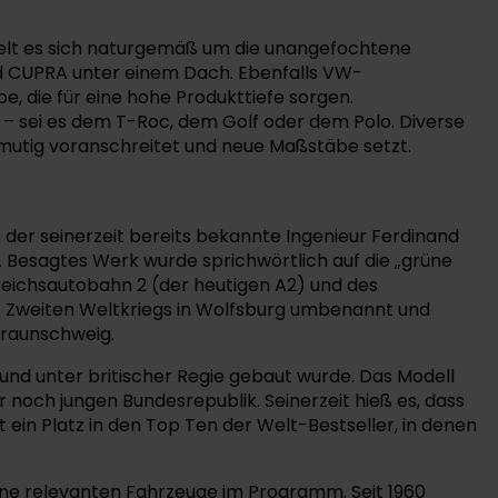
delt es sich naturgemäß um die unangefochtene
d CUPRA unter einem Dach. Ebenfalls VW-
, die für eine hohe Produkttiefe sorgen.
– sei es dem T-Roc, dem Golf oder dem Polo. Diverse
mutig voranschreitet und neue Maßstäbe setzt.
 der seinerzeit bereits bekannte Ingenieur Ferdinand
Besagtes Werk wurde sprichwörtlich auf die „grüne
Reichsautobahn 2 (der heutigen A2) und des
es Zweiten Weltkriegs in Wolfsburg umbenannt und
Braunschweig.
 und unter britischer Regie gebaut wurde. Das Modell
 noch jungen Bundesrepublik. Seinerzeit hieß es, dass
t ein Platz in den Top Ten der Welt-Bestseller, in denen
ine relevanten Fahrzeuge im Programm. Seit 1960