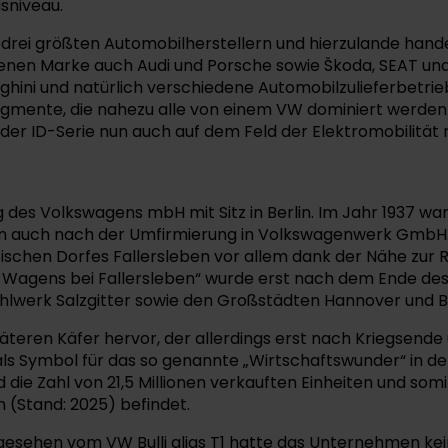
sniveau.
 drei größten Automobilherstellern und hierzulande han
enen Marke auch Audi und Porsche sowie Škoda, SEAT un
ini und natürlich verschiedene Automobilzulieferbetriebe
egmente, die nahezu alle von einem VW dominiert werden 
er ID-Serie nun auch auf dem Feld der Elektromobilität 
des Volkswagens mbH mit Sitz in Berlin. Im Jahr 1937 war
 auch nach der Umfirmierung in Volkswagenwerk GmbH. 
ischen Dorfes Fallersleben vor allem dank der Nähe zur 
dF-Wagens bei Fallersleben“ wurde erst nach dem Ende d
tahlwerk Salzgitter sowie den Großstädten Hannover und 
teren Käfer hervor, der allerdings erst nach Kriegsende
als Symbol für das so genannte „Wirtschaftswunder“ in der
 die Zahl von 21,5 Millionen verkauften Einheiten und somi
 (Stand: 2025) befindet.
gesehen vom VW Bulli alias T1 hatte das Unternehmen ke