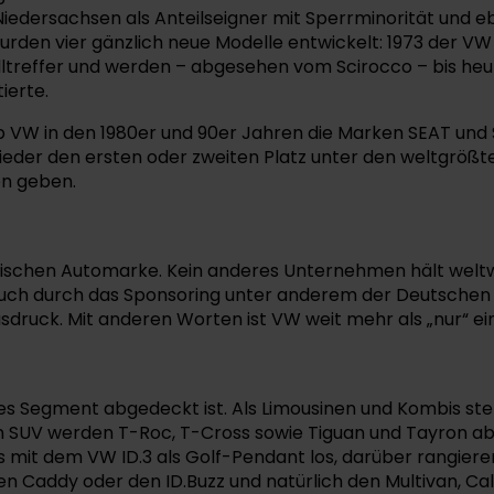
edersachsen als Anteilseigner mit Sperrminorität und eb
wurden vier gänzlich neue Modelle entwickelt: 1973 der V
Volltreffer und werden – abgesehen vom Scirocco – bis he
ierte.
VW in den 1980er und 90er Jahren die Marken SEAT und Šk
der den ersten oder zweiten Platz unter den weltgrößte
en geben.
heimischen Automarke. Kein anderes Unternehmen hält welt
 auch durch das Sponsoring unter anderem der Deutschen
usdruck. Mit anderen Worten ist VW weit mehr als „nur“ e
des Segment abgedeckt ist. Als Limousinen und Kombis ste
An SUV werden T-Roc, T-Cross sowie Tiguan und Tayron ab
it dem VW ID.3 als Golf-Pendant los, darüber rangieren ID
n Caddy oder den ID.Buzz und natürlich den Multivan, Cal