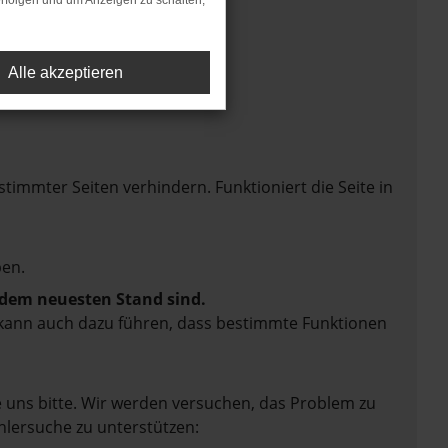
rfolgen und um Anzeigen zu schalten,
Alle akzeptieren
mmter Seiten verhindern. Funktioniert die Seite in
en.
f dem neuesten Stand sind.
rn kann auch dazu führen, dass bestimmte Funktionen
e uns bitte. Wir werden versuchen, das Problem zu
hlersuche zu unterstützen: