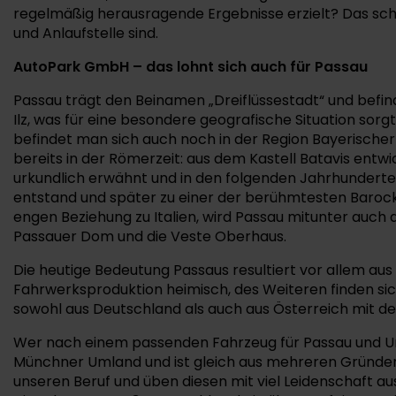
regelmäßig herausragende Ergebnisse erzielt? Das sch
und Anlaufstelle sind.
AutoPark GmbH – das lohnt sich auch für Passau
Passau trägt den Beinamen „Dreiflüssestadt“ und befind
Ilz, was für eine besondere geografische Situation sor
befindet man sich auch noch in der Region Bayerischer
bereits in der Römerzeit: aus dem Kastell Batavis ent
urkundlich erwähnt und in den folgenden Jahrhunderten 
entstand und später zu einer der berühmtesten Barock
engen Beziehung zu Italien, wird Passau mitunter auch 
Passauer Dom und die Veste Oberhaus.
Die heutige Bedeutung Passaus resultiert vor allem aus 
Fahrwerksproduktion heimisch, des Weiteren finden sich
sowohl aus Deutschland als auch aus Österreich mit d
Wer nach einem passenden Fahrzeug für Passau und Um
Münchner Umland und ist gleich aus mehreren Gründen e
unseren Beruf und üben diesen mit viel Leidenschaft a