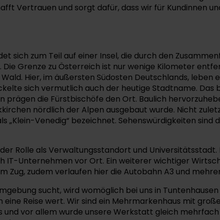
afft Vertrauen und sorgt dafür, dass wir für Kundinnen
et sich zum Teil auf einer Insel, die durch den Zusammenf
gt. Die Grenze zu Österreich ist nur wenige Kilometer ent
 Wald. Hier, im äußersten Südosten Deutschlands, leben
wickelte sich vermutlich auch der heutige Stadtname. Das
prägen die Fürstbischöfe den Ort. Baulich hervorzuheben 
kirchen nördlich der Alpen ausgebaut wurde. Nicht zulet
als „Klein-Venedig“ bezeichnet. Sehenswürdigkeiten sind d
der Rolle als Verwaltungsstandort und Universitätsstadt. 
 IT-Unternehmen vor Ort. Ein weiterer wichtiger Wirtscha
em Zug, zudem verlaufen hier die Autobahn A3 und mehre
gebung sucht, wird womöglich bei uns in Tuntenhausen f
ine Reise wert. Wir sind ein Mehrmarkenhaus mit großer 
us und vor allem wurde unsere Werkstatt gleich mehrfach