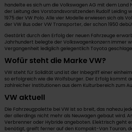
handelte es sich um die Volkswagen AG mit dem Land Ni
der Leitung des Vorstandsvorsitzenden Rudolf Leiding 
1975 der VW Polo. Alle vier Modelle erwiesen sich als 
der VW Bus oder VW Transporter, der schon 1950 debüt
Gestärkt durch den Erfolg der neuen Fahrzeuge erwarb 
Jahrhundert belegte der Volkswagenkonzern immer wie
Vergangenheit lediglich gelegentlich Toyota geschlag
Wofür steht die Marke VW?
VW steht für Solidität und ist der Inbegriff einer ein
so erfolgreich wie die Wolfsburger. Der Erfolg kommt
zahlreicher Institutionen aus dem Kulturbereich zum A
VW aktuell
Die Fahrzeugpalette bei VW ist so breit, das nahezu je
der allerdings nicht mehr als Neuwagen gebaut wird. 
Verbrenner oder Hybride angeboten. Elektrisch geht es m
benötigt, greift ferner auf den Kompakt-Van Touran, de