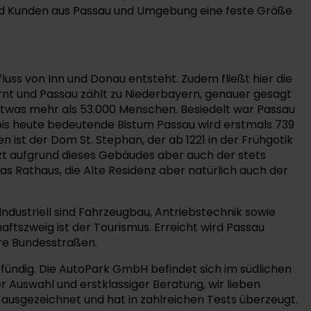
 und Kunden aus Passau und Umgebung eine feste Größe
luss von Inn und Donau entsteht. Zudem fließt hier die
fernt und Passau zählt zu Niederbayern, genauer gesagt
 etwas mehr als 53.000 Menschen. Besiedelt war Passau
 bis heute bedeutende Bistum Passau wird erstmals 739
ist der Dom St. Stephan, der ab 1221 in der Frühgotik
zt aufgrund dieses Gebäudes aber auch der stets
as Rathaus, die Alte Residenz aber natürlich auch der
Industriell sind Fahrzeugbau, Antriebstechnik sowie
ftszweig ist der Tourismus. Erreicht wird Passau
re Bundesstraßen.
ündig. Die AutoPark GmbH befindet sich im südlichen
Auswahl und erstklassiger Beratung, wir lieben
 ausgezeichnet und hat in zahlreichen Tests überzeugt.