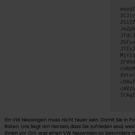
ewog
ICJ1
ZS12
JmZp
JTdC
ZGFy
JTIy
MjY2
ZF09
cnRb
XVtv
cD0w
cmVz
ICAg
Ein VW Neuwagen muss nicht teuer sein. Damit Sie in P
Raten. Uns liegt am Herzen, dass Sie zufrieden sind, 
Ihnen vor Ort, was einen VW Neuwagen so besonders mac