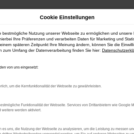
Cookie Einstellungen
ie bestmögliche Nutzung unserer Webseite zu ermöglichen und unsere
hierbei Ihre Präferenzen und verarbeiten Daten für Marketing und Stati
au
einem späteren Zeitpunkt Ihre Meinung ändern, können Sie die Einwillig
en zum Umfang der Datenverarbeitung finden Sie hier:
Datenschutzerkl
t zu Ihnen und Passau
en von uns eingesetzt:
au oder einen anderen Ort. Der Hersteller versteht es s
sind von VW Neuwagen überzeugt und bieten entsprechen
rlich, um die Kernfunktionalität der Webseite zu gewährleisten.
onsreiches Autohaus mit viel Kompetenz und Herz freuen. Se
trieb können wir die Vorteile der VW Neuwagen auch im
n Sie uns an.
estmögliche Funktionalität der Webseite. Services von Drittanbietern wie Google 
eitere werden aktiviert.
 es uns, die Nutzung der Webseite zu analysieren, um die Leistung zu messen u