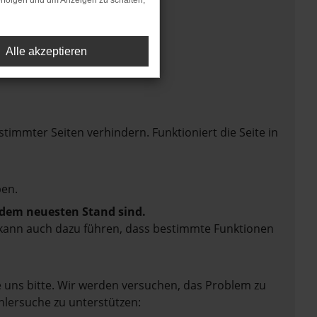
rfolgen und um Anzeigen zu schalten,
Alle akzeptieren
mmter Seiten verhindern. Funktioniert die Seite in
en.
f dem neuesten Stand sind.
rn kann auch dazu führen, dass bestimmte Funktionen
e uns bitte. Wir werden versuchen, das Problem zu
hlersuche zu unterstützen: