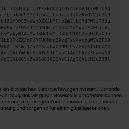
yI6IHsKICAgICJtZXRob2QiOiAiR0VUIiwKICAg
mlzLm5ldC92MS9jbGllbnRzLzIyNzAvd2Vic2l0
jU4ZGY3OSZmaWx0ZXJbMF1bZmllbGRdPWlzT3du
GRdPW1vZGVsJmZpbHRlclsxXVt2YWx1ZV09JTVC
TUyMzAyNTAwMWU3MCUyMiU3RCU1RCZmaWx0ZXJb
F1bb3JkZXJdPURFU0Mmc29ydFsxXVtmaWVsZF09
WxkXT1wcmljZSZzb3J0WzJdW29yZGVyXT1BU0Mm
iAgICAiYm9keSI6IG51bGwsCiAgICAiZXhwZWN0
iAgICAidGltZW91dCI6IDAsCiAgICAicHJvZ3Jl
er als klassischen Gebrauchtwagen mitsamt Garantie.
es Fahrzeug, das wir guten Gewissens empfehlen können.
anzierung zu günstigen Konditionen und die bequeme
hlung und sorgen so für einen günstigeren Preis.