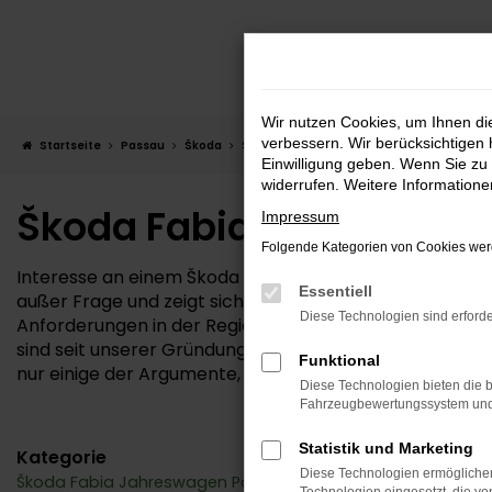
Zum
Hauptinhalt
springen
Wir nutzen Cookies, um Ihnen d
verbessern. Wir berücksichtigen 
Startseite
Passau
Škoda
Škoda Fabia – die gute Wahl für Passau
Einwilligung geben. Wenn Sie zu 
widerrufen. Weitere Information
Škoda Fabia – die gute 
Impressum
Folgende Kategorien von Cookies werd
Interesse an einem Škoda Fabia? Für Ihre Mobilität in 
Essentiell
außer Frage und zeigt sich in vollem Umfang auch im Fabi
Diese Technologien sind erforde
Anforderungen in der Region Passau macht. Die AutoPa
sind seit unserer Gründung kontinuierlich und organis
Funktional
nur einige der Argumente, die für uns sprechen.
Diese Technologien bieten die b
Fahrzeugbewertungssystem und w
Statistik und Marketing
Kategorie
Diese Technologien ermöglichen
Škoda Fabia Jahreswagen Passau