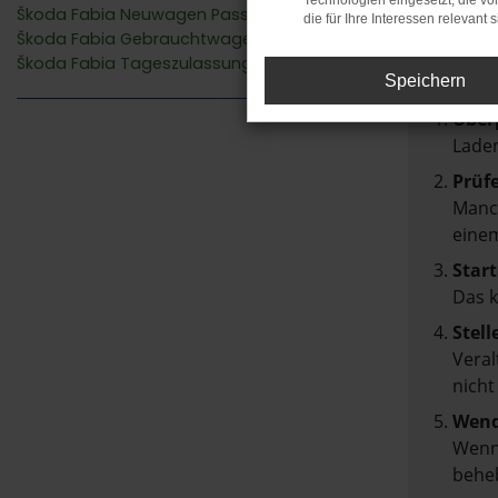
Fehler
Technologien eingesetzt, die v
Škoda Fabia Neuwagen Passau
die für Ihre Interessen relevant s
Škoda Fabia Gebrauchtwagen Passau
Beim Lad
Škoda Fabia Tageszulassung Passau
Hier sin
Speichern
Über
Laden
Prüf
Manch
einem
Start
Das 
Stell
Veral
nicht
Wend
Wenn 
beheb