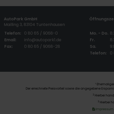
AutoPark GmbH
Öffnungszei
Mailling 3, 83104 Tuntenhausen
Telefon:
0 80 65 / 9068-0
Mo. - Do.
8:
Email:
info@autopark1.de
Fr.
8:
Fax:
0 80 65 / 9068-28
Sa.
9:
Telefon:
0
Ehemaliger 
1
Der errechnete Preisvorteil sowie die angegebene Erspar
2
Hierbei hand
3
Hierbei h
Impressum