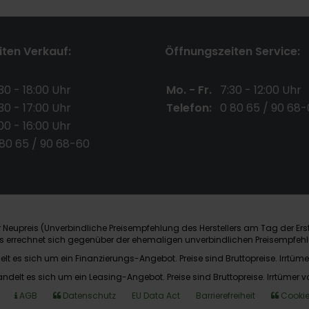
ten Verkauf:
Öffnungszeiten Service:
30 - 18:00 Uhr
Mo. - Fr.
7:30 - 12:00 Uhr
30 - 17:00 Uhr
Telefon:
0 80 65 / 90 68-
00 - 16:00 Uhr
 80 65 / 90 68-60
Neupreis (Unverbindliche Preisempfehlung des Herstellers am Tag der Ers
nis errechnet sich gegenüber der ehemaligen unverbindlichen Preisempfehl
elt es sich um ein Finanzierungs-Angebot. Preise sind Bruttopreise. Irrtüme
andelt es sich um ein Leasing-Angebot. Preise sind Bruttopreise. Irrtümer v
AGB
Datenschutz
EU Data Act
Barrierefreiheit
Cookie