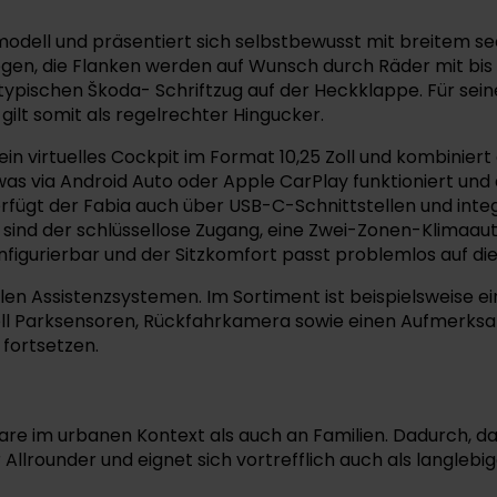
odell und präsentiert sich selbstbewusst mit breitem se
ogen, die Flanken werden auf Wunsch durch Räder mit bi
typischen Škoda- Schriftzug auf der Heckklappe. Für sei
gilt somit als regelrechter Hingucker.
n virtuelles Cockpit im Format 10,25 Zoll und kombiniert
, was via Android Auto oder Apple CarPlay funktioniert un
 verfügt der Fabia auch über USB-C-Schnittstellen und in
 sind der schlüssellose Zugang, eine Zwei-Zonen-Klimaa
figurierbar und der Sitzkomfort passt problemlos auf di
len Assistenzsystemen. Im Sortiment ist beispielsweise 
ell Parksensoren, Rückfahrkamera sowie einen Aufmerks
 fortsetzen.
aare im urbanen Kontext als auch an Familien. Dadurch, d
r Allrounder und eignet sich vortrefflich auch als langl