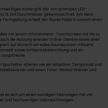
chseckigen Kühlergrill, der von schmalen LED-
s zu 18 Zoll Durchmesser gekennzeichnet. Am Heck
ne Formgebung erhielt der Škoda Fabia IV sowohl einen
 dies mit einem Infotainment- Touchscreen mit bis zu
d auch die Nutzung diverser Online-Dienste sowie einer
tegriert auf Wunsch ein edles Soundsystem mitsamt
utomatik sowie Ambientebeleuchtung und ein
e Langstrecke.
ein Spurhalter ebenso wie ein adaptiver Tempomat und
amkeitswarner und einen Toter-Winkel-Warner und
ass es sich um einen wendigen Kleinwagen mit viel
ebiger und hochwertiger Gebrauchtwagen.