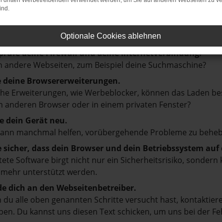
: Network Error
on dritten Werbetreibenden verwendet werden, um Sie auf anderen Webseiten zu ve
ind.
en ist ein Fehler aufgetreten.
d ein paar Tipps, die dir helfen können:
Optionale Cookies ablehnen
prüfe deine Firewall und deine Internetverbindung.
 andere Webseiten, zum Beispiel deine Suchmaschine?
e deine Browsererweiterungen.
e Erweiterungen, wie Werbeblocker, können das Laden besti
 anderen Browser oder in einem privaten Fenster?
e dein Gerät neu.
kann manchmal helfen, vorübergehende Probleme zu beheb
e sicher, dass dein Browser und dein Betriebssystem au
tete Software birgt nicht nur ein Sicherheitsrisiko, sonde
 mehr unterstützt werden.
e dich an den Webseitenbetreiber.
du alle oben genannten Schritte versucht hast, kontaktier
en. Du kannst uns diesen Text schicken, um uns bei der Fe