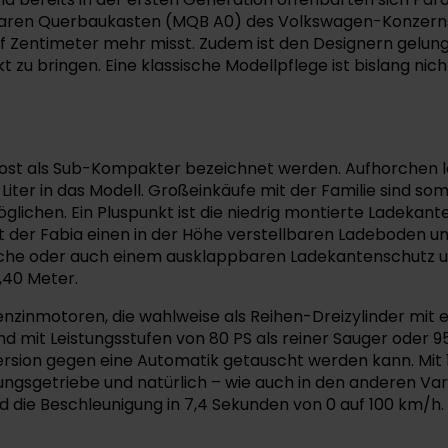
ularen Querbaukasten (MQB A0) des Volkswagen-Konzerns
f Zentimeter mehr misst. Zudem ist den Designern gelun
zu bringen. Eine klassische Modellpflege ist bislang nich
rost als Sub-Kompakter bezeichnet werden. Aufhorchen la
ter in das Modell. Großeinkäufe mit der Familie sind som
öglichen. Ein Pluspunkt ist die niedrig montierte Ladekant
et der Fabia einen in der Höhe verstellbaren Ladeboden u
sche oder auch einem ausklappbaren Ladekantenschutz un
,40 Meter.
nzinmotoren, die wahlweise als Reihen-Dreizylinder mit e
 mit Leistungsstufen von 80 PS als reiner Sauger oder 95 
ersion gegen eine Automatik getauscht werden kann. Mit 1
sgetriebe und natürlich – wie auch in den anderen Vari
d die Beschleunigung in 7,4 Sekunden von 0 auf 100 km/h.