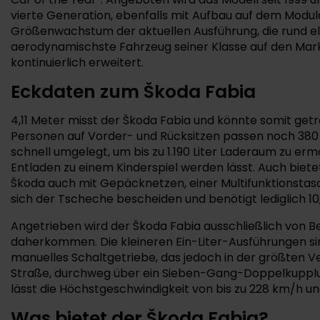
vierte Generation, ebenfalls mit Aufbau auf dem Mod
Größenwachstum der aktuellen Ausführung, die rund el
aerodynamischste Fahrzeug seiner Klasse auf den Markt 
kontinuierlich erweitert.
Eckdaten zum Škoda Fabia
4,11 Meter misst der Škoda Fabia und könnte somit get
Personen auf Vorder- und Rücksitzen passen noch 380 Li
schnell umgelegt, um bis zu 1.190 Liter Laderaum zu erm
Entladen zu einem Kinderspiel werden lässt. Auch biet
Škoda auch mit Gepäcknetzen, einer Multifunktionsta
sich der Tscheche bescheiden und benötigt lediglich 10
Angetrieben wird der Škoda Fabia ausschließlich von Be
daherkommen. Die kleineren Ein-Liter-Ausführungen sind
manuelles Schaltgetriebe, das jedoch in der größten V
Straße, durchweg über ein Sieben-Gang-Doppelkupplung
lässt die Höchstgeschwindigkeit von bis zu 228 km/h un
Was bietet der Škoda Fabia?