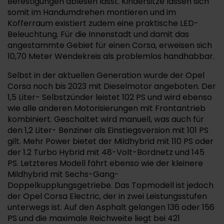
Befestigungen ablesen lässt. Kindersitze lassen sich
somit im Handumdrehen montieren und im
Kofferraum existiert zudem eine praktische LED-
Beleuchtung. Für die Innenstadt und damit das
angestammte Gebiet für einen Corsa, erweisen sich
10,70 Meter Wendekreis als problemlos handhabbar.
Selbst in der aktuellen Generation wurde der Opel
Corsa noch bis 2023 mit Dieselmotor angeboten. Der
1,5 Liter- Selbstzünder leistet 102 PS und wird ebenso
wie alle anderen Motorisierungen mit Frontantrieb
kombiniert. Geschaltet wird manuell, was auch für
den 1,2 Liter- Benziner als Einstiegsversion mit 101 PS
gilt. Mehr Power bietet der Mildhybrid mit 110 PS oder
der 1.2 Turbo Hybrid mit 48-Volt-Bordnetz und 145
PS. Letzteres Modell fährt ebenso wie der kleinere
Mildhybrid mit Sechs-Gang-
Doppelkupplungsgetriebe. Das Topmodell ist jedoch
der Opel Corsa Electric, der in zwei Leistungsstufen
unterwegs ist. Auf den Asphalt gelangen 136 oder 156
PS und die maximale Reichweite liegt bei 421