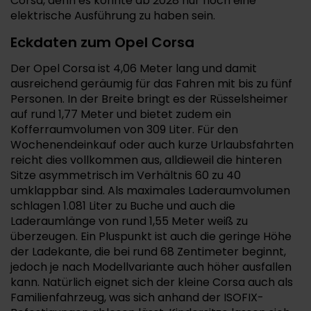
Corsa, denn es könnte ab 2028 nur noch eine
elektrische Ausführung zu haben sein.
Eckdaten zum Opel Corsa
Der Opel Corsa ist 4,06 Meter lang und damit
ausreichend geräumig für das Fahren mit bis zu fünf
Personen. In der Breite bringt es der Rüsselsheimer
auf rund 1,77 Meter und bietet zudem ein
Kofferraumvolumen von 309 Liter. Für den
Wochenendeinkauf oder auch kurze Urlaubsfahrten
reicht dies vollkommen aus, alldieweil die hinteren
Sitze asymmetrisch im Verhältnis 60 zu 40
umklappbar sind. Als maximales Laderaumvolumen
schlagen 1.081 Liter zu Buche und auch die
Laderaumlänge von rund 1,55 Meter weiß zu
überzeugen. Ein Pluspunkt ist auch die geringe Höhe
der Ladekante, die bei rund 68 Zentimeter beginnt,
jedoch je nach Modellvariante auch höher ausfallen
kann. Natürlich eignet sich der kleine Corsa auch als
Familienfahrzeug, was sich anhand der ISOFIX-