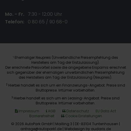
Mo. - Fr.
7:30 - 12:00 Uhr
Telefon:
0 80 65 / 90 68-0
Ehemaliger Neupreis (Unverbindliche Preisempfehlung des
1
Herstellers am Tag der Erstzulassung).
Der errechnete Preisvorteil sowie die angegebene Ersparnis errechnet
sich gegenüber der ehemaligen unverbindlichen Preisempfehlung
des Herstellers am Tag der Erstzulassung (Neupreis).
2
Hierbei handelt es sich um ein Finanzierungs-Angebot. Preise sind
Bruttopreise. Irrtümer vorbehalten.
3
Hierbei handelt es sich um ein Leasing-Angebot. Preise sind
Bruttopreise. Irrtümer vorbehalten.
Impressum
AGB
Datenschutz
EU Data Act
Barrierefreiheit
Cookie Einstellungen
© 2026 AutoPark GmbH | Mailling 3 | DE-83104 Tuntenhausen |
anfrage@autopark1.de |
Webdesign by audaris.de