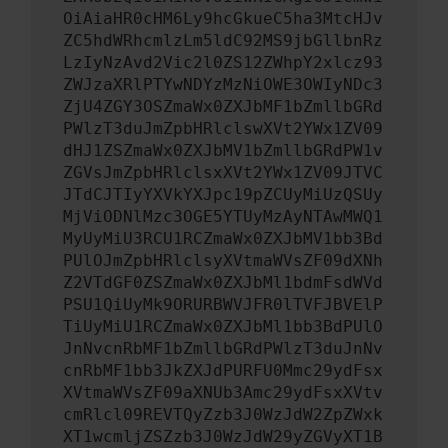
OiAiaHR0cHM6Ly9hcGkueC5ha3MtcHJv
ZC5hdWRhcmlzLm5ldC92MS9jbGllbnRz
LzIyNzAvd2Vic2l0ZS12ZWhpY2xlcz93
ZWJzaXRlPTYwNDYzMzNiOWE3OWIyNDc3
ZjU4ZGY3OSZmaWx0ZXJbMF1bZmllbGRd
PWlzT3duJmZpbHRlclswXVt2YWx1ZV09
dHJ1ZSZmaWx0ZXJbMV1bZmllbGRdPW1v
ZGVsJmZpbHRlclsxXVt2YWx1ZV09JTVC
JTdCJTIyYXVkYXJpc19pZCUyMiUzQSUy
MjViODNlMzc3OGE5YTUyMzAyNTAwMWQ1
MyUyMiU3RCU1RCZmaWx0ZXJbMV1bb3Bd
PUlOJmZpbHRlclsyXVtmaWVsZF09dXNh
Z2VTdGF0ZSZmaWx0ZXJbMl1bdmFsdWVd
PSU1QiUyMk9ORURBWVJFR0lTVFJBVElP
TiUyMiU1RCZmaWx0ZXJbMl1bb3BdPUlO
JnNvcnRbMF1bZmllbGRdPWlzT3duJnNv
cnRbMF1bb3JkZXJdPURFU0Mmc29ydFsx
XVtmaWVsZF09aXNUb3Amc29ydFsxXVtv
cmRlcl09REVTQyZzb3J0WzJdW2ZpZWxk
XT1wcmljZSZzb3J0WzJdW29yZGVyXT1B