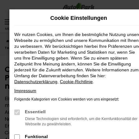
Zum
Hauptinhalt
Cookie Einstellungen
springen
MENÜ
Wir nutzen Cookies, um Ihnen die bestmögliche Nutzung unser
Webseite zu ermöglichen und unsere Kommunikation mit Ihnen
Startseite
Passau
Opel
Opel Corsa
Opel Corsa
zu verbessern. Wir berücksichtigen hierbei Ihre Präferenzen un
Tageszulassung für Passau – Ihr Autokauf muss nicht teuer sein
verarbeiten Daten für Marketing und Statistiken nur, wenn Sie
uns Ihre Einwilligung geben. Wenn Sie zu einem späteren
Zeitpunkt Ihre Meinung ändern, können Sie die Einwilligung
Opel Corsa Tageszulassung für
jederzeit für die Zukunft widerrufen. Weitere Informationen zum
Passau – Ihr Autokauf muss
Umfang der Datenverarbeitung finden Sie hier:
Datenschutzerklärung
,
Cookie-Richtlinie
.
nicht teuer sein
Impressum
Eine Opel Corsa Tageszulassung ist kein Geheimtipp
Folgende Kategorien von Cookies werden von uns eingesetzt:
mehr – weder in Passau noch anderswo. Auch Ihre
AutoPark GmbH nutzt diese clevere Möglichkeit, um
Essentiell
Neuwagen zum reduzierten Preis anzubieten.
Diese Technologien sind erforderlich, um die Kernfunktionalität der
Webseite zu gewährleisten.
Entsprechend der Namensgebung wird die Opel
Corsa Tageszulassung für einen Tag auf den
Funktional