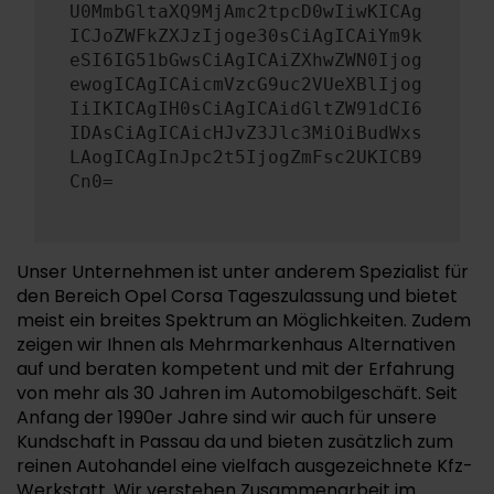
U0MmbGltaXQ9MjAmc2tpcD0wIiwKICAg
ICJoZWFkZXJzIjoge30sCiAgICAiYm9k
eSI6IG51bGwsCiAgICAiZXhwZWN0Ijog
ewogICAgICAicmVzcG9uc2VUeXBlIjog
IiIKICAgIH0sCiAgICAidGltZW91dCI6
IDAsCiAgICAicHJvZ3Jlc3MiOiBudWxs
LAogICAgInJpc2t5IjogZmFsc2UKICB9
Cn0=
Unser Unternehmen ist unter anderem Spezialist für
den Bereich Opel Corsa Tageszulassung und bietet
meist ein breites Spektrum an Möglichkeiten. Zudem
zeigen wir Ihnen als Mehrmarkenhaus Alternativen
auf und beraten kompetent und mit der Erfahrung
von mehr als 30 Jahren im Automobilgeschäft. Seit
Anfang der 1990er Jahre sind wir auch für unsere
Kundschaft in Passau da und bieten zusätzlich zum
reinen Autohandel eine vielfach ausgezeichnete Kfz-
Werkstatt. Wir verstehen Zusammenarbeit im