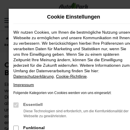
Zum
Hauptinhalt
Cookie Einstellungen
springen
MENÜ
Wir nutzen Cookies, um Ihnen die bestmögliche Nutzung unser
Webseite zu ermöglichen und unsere Kommunikation mit Ihnen
Startseite
Passau
Opel
Opel Corsa
Opel Corsa Neuwagen –
zu verbessern. Wir berücksichtigen hierbei Ihre Präferenzen un
Bestqualität für Passau
verarbeiten Daten für Marketing und Statistiken nur, wenn Sie
uns Ihre Einwilligung geben. Wenn Sie zu einem späteren
Zeitpunkt Ihre Meinung ändern, können Sie die Einwilligung
Opel Corsa Neuwagen –
jederzeit für die Zukunft widerrufen. Weitere Informationen zum
Bestqualität für Passau
Umfang der Datenverarbeitung finden Sie hier:
Datenschutzerklärung
,
Cookie-Richtlinie
.
Ein Opel Corsa Neuwagen ist eine vortreffliche Wahl,
Impressum
wenn es um das passende Auto für Passau geht.
Folgende Kategorien von Cookies werden von uns eingesetzt:
Dieses Modell überzeugt sowohl durch sein Design
als auch durch die sprichwörtlich „inneren Werte“
Essentiell
und wird von unserem Autohaus uneingeschränkt
Diese Technologien sind erforderlich, um die Kernfunktionalität der
empfohlen. Wer sich für einen Opel Corsa Neuwagen
Webseite zu gewährleisten.
entscheidet, kann die einzelnen Details Schritt für
Funktional
Schritt festlegen und entscheidet, mit welcher