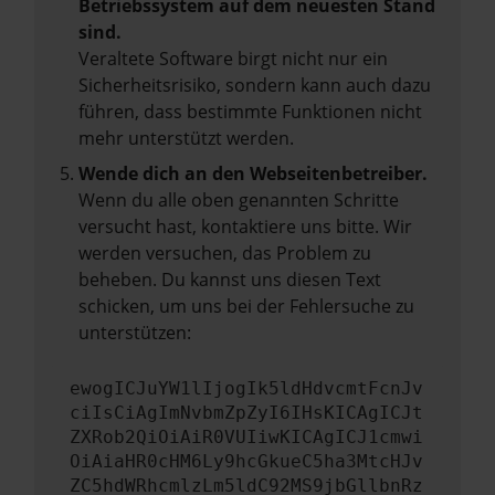
Betriebssystem auf dem neuesten Stand
sind.
Veraltete Software birgt nicht nur ein
Sicherheitsrisiko, sondern kann auch dazu
führen, dass bestimmte Funktionen nicht
mehr unterstützt werden.
Wende dich an den Webseitenbetreiber.
Wenn du alle oben genannten Schritte
versucht hast, kontaktiere uns bitte. Wir
werden versuchen, das Problem zu
beheben. Du kannst uns diesen Text
schicken, um uns bei der Fehlersuche zu
unterstützen:
ewogICJuYW1lIjogIk5ldHdvcmtFcnJv
ciIsCiAgImNvbmZpZyI6IHsKICAgICJt
ZXRob2QiOiAiR0VUIiwKICAgICJ1cmwi
OiAiaHR0cHM6Ly9hcGkueC5ha3MtcHJv
ZC5hdWRhcmlzLm5ldC92MS9jbGllbnRz