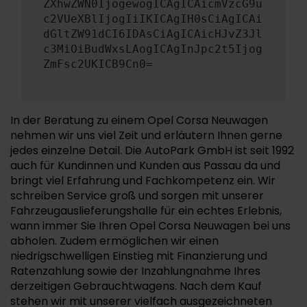
ZXhwZWN0IjogewogICAgICAicmVzcG9u
c2VUeXBlIjogIiIKICAgIH0sCiAgICAi
dGltZW91dCI6IDAsCiAgICAicHJvZ3Jl
c3MiOiBudWxsLAogICAgInJpc2t5Ijog
ZmFsc2UKICB9Cn0=
In der Beratung zu einem Opel Corsa Neuwagen
nehmen wir uns viel Zeit und erläutern Ihnen gerne
jedes einzelne Detail. Die AutoPark GmbH ist seit 1992
auch für Kundinnen und Kunden aus Passau da und
bringt viel Erfahrung und Fachkompetenz ein. Wir
schreiben Service groß und sorgen mit unserer
Fahrzeugauslieferungshalle für ein echtes Erlebnis,
wann immer Sie Ihren Opel Corsa Neuwagen bei uns
abholen. Zudem ermöglichen wir einen
niedrigschwelligen Einstieg mit Finanzierung und
Ratenzahlung sowie der Inzahlungnahme Ihres
derzeitigen Gebrauchtwagens. Nach dem Kauf
stehen wir mit unserer vielfach ausgezeichneten