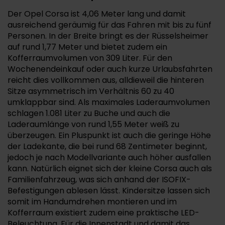
Der Opel Corsa ist 4,06 Meter lang und damit
ausreichend geräumig für das Fahren mit bis zu fünf
Personen. In der Breite bringt es der Rüsselsheimer
auf rund 1,77 Meter und bietet zudem ein
Kofferraumvolumen von 309 Liter. Für den
Wochenendeinkauf oder auch kurze Urlaubsfahrten
reicht dies vollkommen aus, alldieweil die hinteren
Sitze asymmetrisch im Verhältnis 60 zu 40
umklappbar sind. Als maximales Laderaumvolumen
schlagen 1.081 Liter zu Buche und auch die
Laderaumlänge von rund 1,55 Meter weiß zu
überzeugen. Ein Pluspunkt ist auch die geringe Höhe
der Ladekante, die bei rund 68 Zentimeter beginnt,
jedoch je nach Modellvariante auch höher ausfallen
kann. Natürlich eignet sich der kleine Corsa auch als
Familienfahrzeug, was sich anhand der ISOFIX-
Befestigungen ablesen lässt. Kindersitze lassen sich
somit im Handumdrehen montieren und im
Kofferraum existiert zudem eine praktische LED-
Beleuchtung. Für die Innenstadt und damit das