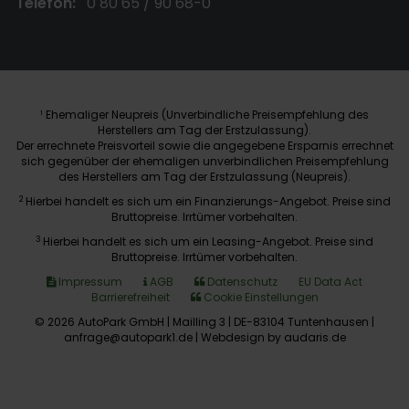
Telefon:
0 80 65 / 90 68-0
Ehemaliger Neupreis (Unverbindliche Preisempfehlung des
1
Herstellers am Tag der Erstzulassung).
Der errechnete Preisvorteil sowie die angegebene Ersparnis errechnet
sich gegenüber der ehemaligen unverbindlichen Preisempfehlung
des Herstellers am Tag der Erstzulassung (Neupreis).
2
Hierbei handelt es sich um ein Finanzierungs-Angebot. Preise sind
Bruttopreise. Irrtümer vorbehalten.
3
Hierbei handelt es sich um ein Leasing-Angebot. Preise sind
Bruttopreise. Irrtümer vorbehalten.
Impressum
AGB
Datenschutz
EU Data Act
Barrierefreiheit
Cookie Einstellungen
© 2026 AutoPark GmbH | Mailling 3 | DE-83104 Tuntenhausen |
anfrage@autopark1.de |
Webdesign by audaris.de