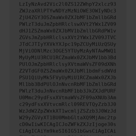
LzIyNzAvd2Vic2l0ZS12ZWhpY2xlcz93
ZWJzaXRlPTYwNDYzMzNiOWE3OWIyNDc3
ZjU4ZGY3OSZmaWx0ZXJbMF1bZmllbGRd
PWlzT3duJmZpbHRlclswXVt2YWx1ZV09
dHJ1ZSZmaWx0ZXJbMV1bZmllbGRdPW1v
ZGVsJmZpbHRlclsxXVt2YWx1ZV09JTVC
JTdCJTIyYXVkYXJpc19pZCUyMiUzQSUy
MjViODNlMzc3OGE5YTUyMzAyNTAwMWQ1
MyUyMiU3RCU1RCZmaWx0ZXJbMV1bb3Bd
PUlOJmZpbHRlclsyXVtmaWVsZF09dXNh
Z2VTdGF0ZSZmaWx0ZXJbMl1bdmFsdWVd
PSU1QiUyMk5FVyUyMiU1RCZmaWx0ZXJb
Ml1bb3BdPUlOJnNvcnRbMF1bZmllbGRd
PWlzT3duJnNvcnRbMF1bb3JkZXJdPURF
U0Mmc29ydFsxXVtmaWVsZF09aXNUb3Am
c29ydFsxXVtvcmRlcl09REVTQyZzb3J0
WzJdW2ZpZWxkXT1wcmljZSZzb3J0WzJd
W29yZGVyXT1BU0MmbGltaXQ9MjAmc2tp
cD0wIiwKICAgICJoZWFkZXJzIjoge30s
CiAgICAiYm9keSI6IG51bGwsCiAgICAi