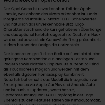
Was bietet der Opel Corsa?
Der Opel Corsa ist unverkennbar Teil der Opel-
Familie, was anhand des Vizors erkennbar ist. Darin
integriert sind IntelliLux-Matrix- LED- Scheinwerfer
und natürlich das unverkennbare Blitz-Logo.
Charakteristisch sind die kurz gehaltenen Überhänge
und das optional farblich abgesetzte Dach. Am Heck
wird selbstbewusst ein Corsa-Schriftzug präsentiert,
zudem betont das Design die Horizontale.
Der Innenraum greift diese Breite auf und bietet eine
gelungene Kombination aus analogen Tasten und
Reglern sowie digitalen Displays. Bis zu zehn Zoll sind
als Touchscreen möglich und werden mit dem
ebenfalls digitalen Kombidisplay kombiniert.
Natürlich beherrscht das Modell die Integration von
Smartphones via Apple CarPlay und Android Auto
und ist auch zu Updates „over-the-air“,
Sprachsteuerung und DAB+ Empfang in der Lage.
Ebenfalls zu den Features zählen die Klimaautomatik,