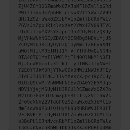
ZjU4ZGY3OSZmaWx0ZXJbMF1bZmllbGRd
PWlzT3duJmZpbHRlclswXVt2YWx1ZV09
dHJ1ZSZmaWx0ZXJbMV1bZmllbGRdPW1v
ZGVsJmZpbHRlclsxXVt2YWx1ZV09JTVC
JTdCJTIyYXVkYXJpc19pZCUyMiUzQSUy
MjVhNWNhNGEyZDA0Y2E5MDg5NDViYjU5
ZCUyMiU3RCUyQyU3QiUyMmF1ZGFyaXNf
aWQlMjIlM0ElMjI1YTVjYTRhMmQwNGNh
OTA4OTQ1YmI1YWQlMjIlN0QlMkMlN0Il
MjJhdWRhcmlzX2lkJTIyJTNBJTIyNWE1
Y2E0YTJkMDRjYTkwODk0NWJiNWJhJTIy
JTdEJTJDJTdCJTIyYXVkYXJpc19pZCUy
MiUzQSUyMjVhNWNhNGEyZDA0Y2E5MDg5
NDViYjVjMSUyMiU3RCU1RCZmaWx0ZXJb
MV1bb3BdPUlOJmZpbHRlclsyXVtmaWVs
ZF09dXNhZ2VTdGF0ZSZmaWx0ZXJbMl1b
dmFsdWVdPSU1QiUyMk9ORURBWVJFR0lT
VFJBVElPTiUyMiU1RCZmaWx0ZXJbMl1b
b3BdPUlOJnNvcnRbMF1bZmllbGRdPWlz
T3duJnNvcnRbMF1bb3JkZXJdPURFU0Mm