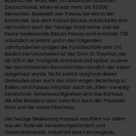
Bayerischer Wald. Hier, im äußersten Südosten
Deutschlands, leben etwas mehr als 53.000
Menschen. Besiedelt war Passau bereits in der
Römerzeit: aus dem Kastell Batavis entwickelte sich
vermutlich auch der heutige Stadtname. Das bis
heute bedeutende Bistum Passau wird erstmals 739
urkundlich erwähnt und in den folgenden
Jahrhunderten prägen die Fürstbischöfe den Ort.
Baulich hervorzuheben ist der Dom St. Stephan, der
ab 1221 in der Frühgotik entstand und später zu einer
der berühmtesten Barockkirchen nördlich der Alpen
ausgebaut wurde. Nicht zuletzt aufgrund dieses
Gebäudes aber auch der stets engen Beziehung zu
Italien, wird Passau mitunter auch als „Klein-Venedig“
bezeichnet. Sehenswürdigkeiten sind das Rathaus,
die Alte Residenz aber natürlich auch der Passauer
Dom und die Veste Oberhaus.
Die heutige Bedeutung Passaus resultiert vor allem
aus der Rolle als Verwaltungsstandort und
Universitätsstadt. Industriell sind Fahrzeugbau,