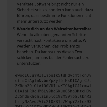
Veraltete Software birgt nicht nur ein
Sicherheitsrisiko, sondern kann auch dazu
führen, dass bestimmte Funktionen nicht
mehr unterstützt werden.
Wende dich an den Webseitenbetreiber.
Wenn du alle oben genannten Schritte
versucht hast, kontaktiere uns bitte. Wir
werden versuchen, das Problem zu
beheben. Du kannst uns diesen Text
schicken, um uns bei der Fehlersuche zu
unterstützen:
ewogICJuYW1lIjogIk5ldHdvcmtFcnJv
ciIsCiAgImNvbmZpZyI6IHsKICAgICJt
ZXRob2QiOiAiR0VUIiwKICAgICJ1cmwi
OiAiaHR0cHM6Ly9hcGkueC5ha3MtcHJv
ZC5hdWRhcmlzLm5ldC92MS9jbGllbnRz
LzIyNzAvd2Vic2l0ZS12ZWhpY2xlcz93
ZWJzaXRlPTYwNDYzMzNiOWE3OWIyNDc3