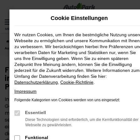
Zum
Hauptinhalt
Cookie Einstellungen
springen
MENÜ
Wir nutzen Cookies, um Ihnen die bestmögliche Nutzung unser
Webseite zu ermöglichen und unsere Kommunikation mit Ihnen
Startseite
Passau
Ford
Ford Tageszulassung – intelligenter
zu verbessern. Wir berücksichtigen hierbei Ihre Präferenzen un
Autokauf für Passau
verarbeiten Daten für Marketing und Statistiken nur, wenn Sie
uns Ihre Einwilligung geben. Wenn Sie zu einem späteren
Zeitpunkt Ihre Meinung ändern, können Sie die Einwilligung
Ford Tageszulassung –
jederzeit für die Zukunft widerrufen. Weitere Informationen zum
intelligenter Autokauf für
Umfang der Datenverarbeitung finden Sie hier:
Datenschutzerklärung
,
Cookie-Richtlinie
.
Passau
Impressum
In der Qualität ein Neuwagen, im Preis ein
Folgende Kategorien von Cookies werden von uns eingesetzt:
Gebrauchter – das leistet eine Ford Tageszulassung,
mit der Sie besonders clever unterwegs sind. Wer bei
Essentiell
seiner Mobilität in Passau keinen Kompromiss
Diese Technologien sind erforderlich, um die Kernfunktionalität der
Webseite zu gewährleisten.
eingehen, aber trotzdem sparen möchte, trifft hier
die bestmögliche Wahl. Die AutoPark GmbH bietet
Funktional