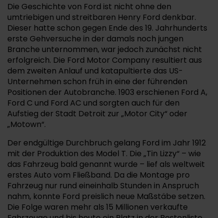
Die Geschichte von Ford ist nicht ohne den
umtriebigen und streitbaren Henry Ford denkbar.
Dieser hatte schon gegen Ende des 19. Jahrhunderts
erste Gehversuche in der damals noch jungen
Branche unternommen, war jedoch zunächst nicht
erfolgreich. Die Ford Motor Company resultiert aus
dem zweiten Anlauf und katapultierte das US-
Unternehmen schon früh in eine der führenden
Positionen der Autobranche. 1903 erschienen Ford A,
Ford C und Ford AC und sorgten auch für den
Aufstieg der Stadt Detroit zur „Motor City“ oder
„Motown“.
Der endgültige Durchbruch gelang Ford im Jahr 1912
mit der Produktion des Model T. Die „Tin Lizzy“ – wie
das Fahrzeug bald genannt wurde – lief als weltweit
erstes Auto vom Fließband. Da die Montage pro
Fahrzeug nur rund eineinhalb Stunden in Anspruch
nahm, konnte Ford preislich neue Maßstäbe setzen.
Die Folge waren mehr als 15 Millionen verkaufte
Fahrzeuge und bis heute ein Platz in der Bestenliste