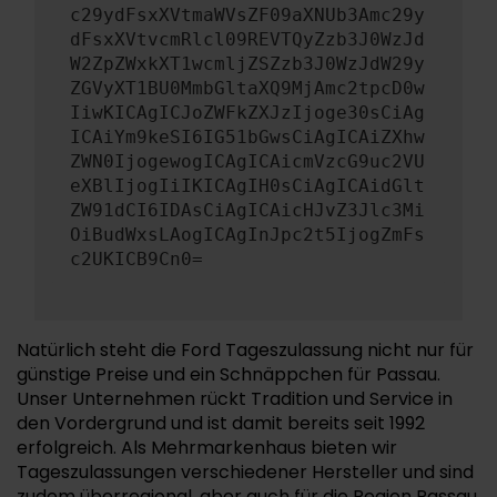
c29ydFsxXVtmaWVsZF09aXNUb3Amc29y
dFsxXVtvcmRlcl09REVTQyZzb3J0WzJd
W2ZpZWxkXT1wcmljZSZzb3J0WzJdW29y
ZGVyXT1BU0MmbGltaXQ9MjAmc2tpcD0w
IiwKICAgICJoZWFkZXJzIjoge30sCiAg
ICAiYm9keSI6IG51bGwsCiAgICAiZXhw
ZWN0IjogewogICAgICAicmVzcG9uc2VU
eXBlIjogIiIKICAgIH0sCiAgICAidGlt
ZW91dCI6IDAsCiAgICAicHJvZ3Jlc3Mi
OiBudWxsLAogICAgInJpc2t5IjogZmFs
c2UKICB9Cn0=
Natürlich steht die Ford Tageszulassung nicht nur für
günstige Preise und ein Schnäppchen für Passau.
Unser Unternehmen rückt Tradition und Service in
den Vordergrund und ist damit bereits seit 1992
erfolgreich. Als Mehrmarkenhaus bieten wir
Tageszulassungen verschiedener Hersteller und sind
zudem überregional, aber auch für die Region Passau