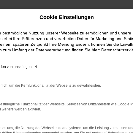
Cookie Einstellungen
ie bestmögliche Nutzung unserer Webseite zu ermöglichen und unsere
hierbei Ihre Präferenzen und verarbeiten Daten für Marketing und Stati
ssau
einem späteren Zeitpunkt Ihre Meinung ändern, können Sie die Einwillig
en zum Umfang der Datenverarbeitung finden Sie hier:
Datenschutzerkl
sst zu Ihnen und Passau
en von uns eingesetzt:
ssau oder einen anderen Ort. Der Hersteller versteht es 
sind von Ford Neuwagen überzeugt und bieten entspreche
rlich, um die Kernfunktionalität der Webseite zu gewährleisten.
 ein traditionsreiches Autohaus mit viel Kompetenz und Her
s Mehrmarkenbetrieb können wir die Vorteile der Ford N
nkommt. Sprechen Sie uns an.
estmögliche Funktionalität der Webseite. Services von Drittanbietern wie Google 
eitere werden aktiviert.
 es uns, die Nutzung der Webseite zu analysieren, um die Leistung zu messen u