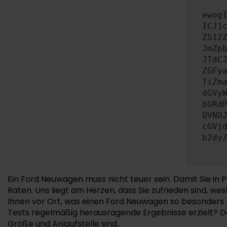
ewog
ICJ1
ZS12
JmZp
JTdC
ZGFy
TiZm
dGVy
bGRd
QVND
cGVj
b2dy
Ein Ford Neuwagen muss nicht teuer sein. Damit Sie in
Raten. Uns liegt am Herzen, dass Sie zufrieden sind, 
Ihnen vor Ort, was einen Ford Neuwagen so besonders m
Tests regelmäßig herausragende Ergebnisse erzielt? D
Größe und Anlaufstelle sind.