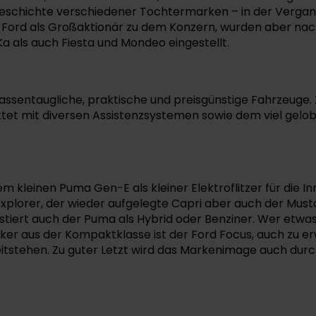
Geschichte verschiedener Tochtermarken – in der Vergan
 Ford als Großaktionär zu dem Konzern, wurden aber nach 
 als auch Fiesta und Mondeo eingestellt.
massentaugliche, praktische und preisgünstige Fahrzeuge.
nktet mit diversen Assistenzsystemen sowie dem viel gel
dem kleinen Puma Gen-E als kleiner Elektroflitzer für die 
plorer, der wieder aufgelegte Capri aber auch der Must
stiert auch der Puma als Hybrid oder Benziner. Wer etwas
iker aus der Kompaktklasse ist der Ford Focus, auch zu er
tstehen. Zu guter Letzt wird das Markenimage auch durc