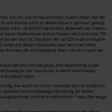
luss von Inn und Donau entsteht. Zudem fließt hier die
fernt und Passau zählt zu Niederbayern, genauer gesagt
 etwas mehr als 53.000 Menschen. Besiedelt war Passau
 bis heute bedeutende Bistum Passau wird erstmals 739
ist der Dom St. Stephan, der ab 1221 in der Frühgotik
zt aufgrund dieses Gebäudes aber auch der stets
as Rathaus, die Alte Residenz aber natürlich auch der
Industriell sind Fahrzeugbau, Antriebstechnik sowie
ftszweig ist der Tourismus. Erreicht wird Passau
re Bundesstraßen.
ündig. Die AutoPark GmbH befindet sich im südlichen
Auswahl und erstklassiger Beratung, wir lieben
 ausgezeichnet und hat in zahlreichen Tests überzeugt.
m Wirken des Firmengründers Henry Ford, der durch