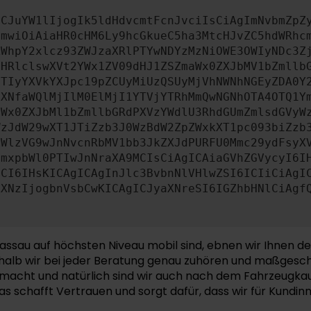
ICJuYW1lIjogIk5ldHdvcmtFcnJvciIsCiAgImNvbmZpZ
cmwiOiAiaHR0cHM6Ly9hcGkueC5ha3MtcHJvZC5hdWRhc
ZWhpY2xlcz93ZWJzaXRlPTYwNDYzMzNiOWE3OWIyNDc3Z
bHRlclswXVt2YWx1ZV09dHJ1ZSZmaWx0ZXJbMV1bZmllb
JTIyYXVkYXJpc19pZCUyMiUzQSUyMjVhNWNhNGEyZDA0Y
aXNfaWQlMjIlM0ElMjI1YTVjYTRhMmQwNGNhOTA4OTQ1Y
aWx0ZXJbMl1bZmllbGRdPXVzYWdlU3RhdGUmZmlsdGVyW
WzJdW29wXT1JTiZzb3J0WzBdW2ZpZWxkXT1pc093biZzb
PWlzVG9wJnNvcnRbMV1bb3JkZXJdPURFU0Mmc29ydFsyX
JmxpbWl0PTIwJnNraXA9MCIsCiAgICAiaGVhZGVycyI6I
dCI6IHsKICAgICAgInJlc3BvbnNlVHlwZSI6ICIiCiAgI
ZXNzIjogbnVsbCwKICAgICJyaXNreSI6IGZhbHNlCiAgf
 Passau auf höchsten Niveau mobil sind, ebnen wir Ihnen 
weshalb wir bei jeder Beratung genau zuhören und maßgesc
acht und natürlich sind wir auch nach dem Fahrzeugkauf 
as schafft Vertrauen und sorgt dafür, dass wir für Kund