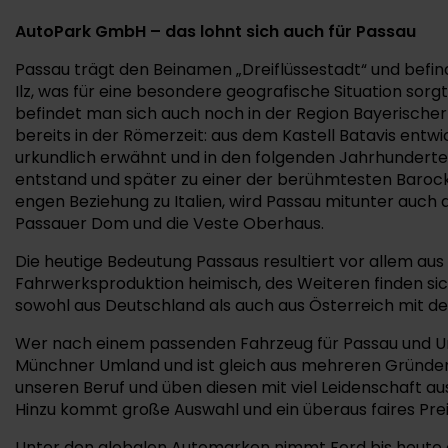
AutoPark GmbH – das lohnt sich auch für Passau
Passau trägt den Beinamen „Dreiflüssestadt“ und befind
Ilz, was für eine besondere geografische Situation sor
befindet man sich auch noch in der Region Bayerischer
bereits in der Römerzeit: aus dem Kastell Batavis ent
urkundlich erwähnt und in den folgenden Jahrhunderten 
entstand und später zu einer der berühmtesten Barock
engen Beziehung zu Italien, wird Passau mitunter auch 
Passauer Dom und die Veste Oberhaus.
Die heutige Bedeutung Passaus resultiert vor allem aus 
Fahrwerksproduktion heimisch, des Weiteren finden sich
sowohl aus Deutschland als auch aus Österreich mit d
Wer nach einem passenden Fahrzeug für Passau und Um
Münchner Umland und ist gleich aus mehreren Gründen e
unseren Beruf und üben diesen mit viel Leidenschaft a
Hinzu kommt große Auswahl und ein überaus faires Prei
Unter den globalen Automarken nimmt Ford bis heute e