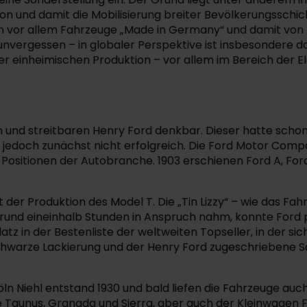
tion und damit die Mobilisierung breiter Bevölkerungss
vor allem Fahrzeuge „Made in Germany“ und damit von Fo
nvergessen – in globaler Perspektive ist insbesondere d
der einheimischen Produktion – vor allem im Bereich der 
en und streitbaren Henry Ford denkbar. Dieser hatte sch
edoch zunächst nicht erfolgreich. Die Ford Motor Compan
ositionen der Autobranche. 1903 erschienen Ford A, Ford
der Produktion des Model T. Die „Tin Lizzy“ – wie das Fah
rund eineinhalb Stunden in Anspruch nahm, konnte Ford 
atz in der Bestenliste der weltweiten Topseller, in der sic
warze Lackierung und der Henry Ford zugeschriebene Sat
n Niehl entstand 1930 und bald liefen die Fahrzeuge auch
 Taunus, Granada und Sierra, aber auch der Kleinwagen F