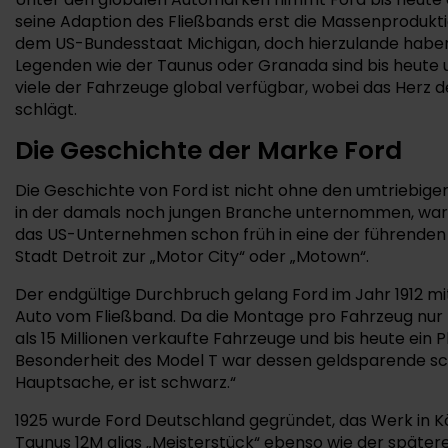
seine Adaption des Fließbands erst die Massenproduk
dem US-Bundesstaat Michigan, doch hierzulande haben 
Legenden wie der Taunus oder Granada sind bis heute u
viele der Fahrzeuge global verfügbar, wobei das Herz 
schlägt.
Die Geschichte der Marke Ford
Die Geschichte von Ford ist nicht ohne den umtriebig
in der damals noch jungen Branche unternommen, war j
das US-Unternehmen schon früh in eine der führenden P
Stadt Detroit zur „Motor City“ oder „Motown“.
Der endgültige Durchbruch gelang Ford im Jahr 1912 mit 
Auto vom Fließband. Da die Montage pro Fahrzeug nur 
als 15 Millionen verkaufte Fahrzeuge und bis heute ein Pl
Besonderheit des Model T war dessen geldsparende sch
Hauptsache, er ist schwarz.“
1925 wurde Ford Deutschland gegründet, das Werk in Köl
Taunus 12M alias „Meisterstück“ ebenso wie der spätere