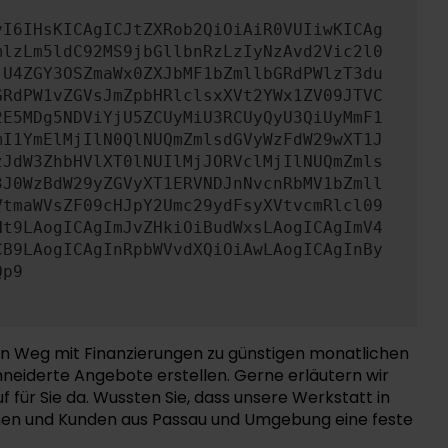
yI6IHsKICAgICJtZXRob2QiOiAiR0VUIiwKICAg
mlzLm5ldC92MS9jbGllbnRzLzIyNzAvd2Vic2l0
jU4ZGY3OSZmaWx0ZXJbMF1bZmllbGRdPWlzT3du
GRdPW1vZGVsJmZpbHRlclsxXVt2YWx1ZV09JTVC
2E5MDg5NDViYjU5ZCUyMiU3RCUyQyU3QiUyMmF1
mI1YmElMjIlN0QlNUQmZmlsdGVyWzFdW29wXT1J
zJdW3ZhbHVlXT0lNUIlMjJORVclMjIlNUQmZmls
3J0WzBdW29yZGVyXT1ERVNDJnNvcnRbMV1bZmll
VtmaWVsZF09cHJpY2Umc29ydFsyXVtvcmRlcl09
Ht9LAogICAgImJvZHkiOiBudWxsLAogICAgImV4
CB9LAogICAgInRpbWVvdXQiOiAwLAogICAgInBy
Qp9
den Weg mit Finanzierungen zu günstigen monatlichen
hneiderte Angebote erstellen. Gerne erläutern wir
für Sie da. Wussten Sie, dass unsere Werkstatt in
innen und Kunden aus Passau und Umgebung eine feste