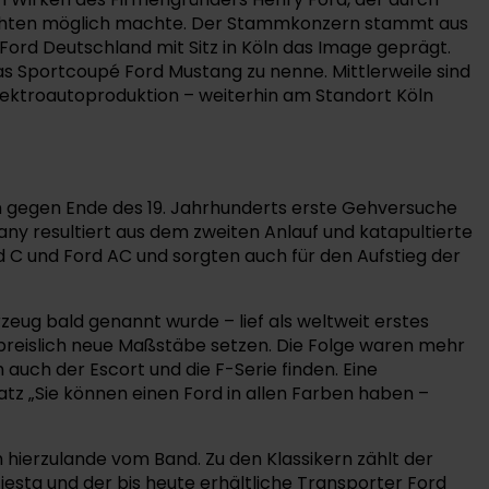
chichten möglich machte. Der Stammkonzern stammt aus
rd Deutschland mit Sitz in Köln das Image geprägt.
as Sportcoupé Ford Mustang zu nenne. Mittlerweile sind
Elektroautoproduktion – weiterhin am Standort Köln
on gegen Ende des 19. Jahrhunderts erste Gehversuche
y resultiert aus dem zweiten Anlauf und katapultierte
 C und Ford AC und sorgten auch für den Aufstieg der
rzeug bald genannt wurde – lief als weltweit erstes
preislich neue Maßstäbe setzen. Die Folge waren mehr
h auch der Escort und die F-Serie finden. Eine
z „Sie können einen Ford in allen Farben haben –
 hierzulande vom Band. Zu den Klassikern zählt der
iesta und der bis heute erhältliche Transporter Ford