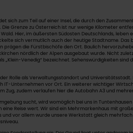
et sich zum Teil auf einer Insel, die durch den Zusammenf
gt. Die Grenze zu Österreich ist nur wenige Kilometer ent
 Wald. Hier, im äußersten Südosten Deutschlands, leben
wickelte sich vermutlich auch der heutige Stadtname. Das
prägen die Fürstbischöfe den Ort. Baulich hervorzuheben 
kirchen nördlich der Alpen ausgebaut wurde. Nicht zulet
als „Klein-Venedig“ bezeichnet. Sehenswürdigkeiten sind d
der Rolle als Verwaltungsstandort und Universitätsstadt. 
 IT-Unternehmen vor Ort. Ein weiterer wichtiger Wirtscha
em Zug, zudem verlaufen hier die Autobahn A3 und mehre
gebung sucht, wird womöglich bei uns in Tuntenhausen f
ine Reise wert. Wir sind ein Mehrmarkenhaus mit großer 
us und vor allem wurde unsere Werkstatt gleich mehrfach
sniveau.
ine Sonderstellung ein. Der Grund liegt unter anderem i