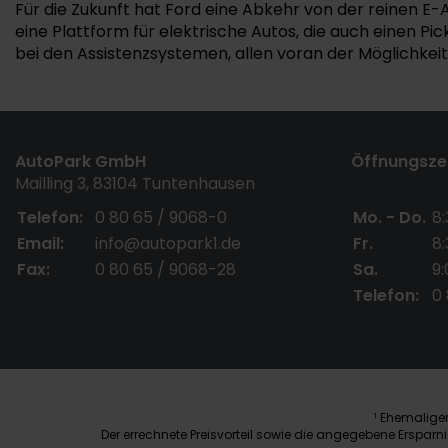
Für die Zukunft hat Ford eine Abkehr von der reinen E-
eine Plattform für elektrische Autos, die auch einen P
bei den Assistenzsystemen, allen voran der Möglichke
AutoPark GmbH
Öffnungszei
Mailling 3, 83104 Tuntenhausen
Telefon:
0 80 65 / 9068-0
Mo. - Do.
8:
Email:
info@autopark1.de
Fr.
8:
Fax:
0 80 65 / 9068-28
Sa.
9:
Telefon:
0
Ehemaliger 
1
Der errechnete Preisvorteil sowie die angegebene Erspar