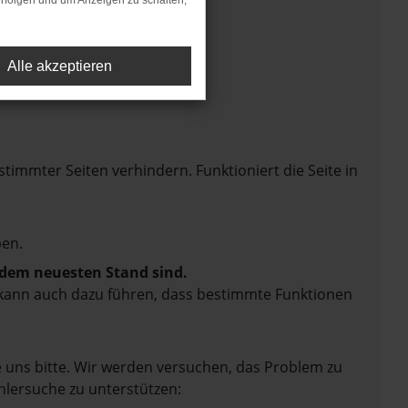
rfolgen und um Anzeigen zu schalten,
Alle akzeptieren
mmter Seiten verhindern. Funktioniert die Seite in
en.
f dem neuesten Stand sind.
rn kann auch dazu führen, dass bestimmte Funktionen
e uns bitte. Wir werden versuchen, das Problem zu
hlersuche zu unterstützen: