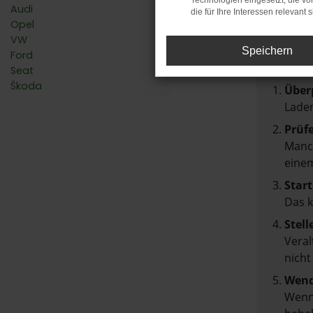
Technologien eingesetzt, die v
Audi
die für Ihre Interessen relevant s
Fehler
Opel
VW
Beim Lad
Speichern
Ford
Hier sin
Seat
Škoda
Über
Laden
Prüf
Manch
einem
Start
Das 
Stell
Veral
nicht
Wend
Wenn 