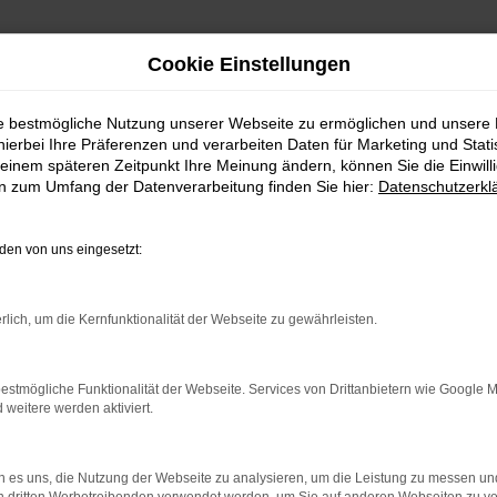
Cookie Einstellungen
ie bestmögliche Nutzung unserer Webseite zu ermöglichen und unsere
hierbei Ihre Präferenzen und verarbeiten Daten für Marketing und Stati
– die günstige Lösung für Nürnberg
einem späteren Zeitpunkt Ihre Meinung ändern, können Sie die Einwillig
en zum Umfang der Datenverarbeitung finden Sie hier:
Datenschutzerkl
gen – die günstige Lösu
en von uns eingesetzt:
in kostensparender Kompromiss. Wenn Sie sich für dieses
rm. Für Ihre Mobilität in Nürnberg eignet sich das Fahr
rlich, um die Kernfunktionalität der Webseite zu gewährleisten.
seit 1992 und schreibt Vertrauen groß. Jeder VW T-Cross
Sie keine Kompromisse ein, sondern setzen Sie gleich auf
en Sie von einem exzellenten Preis-Leistungs-Verhältnis 
estmögliche Funktionalität der Webseite. Services von Drittanbietern wie Google 
eitere werden aktiviert.
 es uns, die Nutzung der Webseite zu analysieren, um die Leistung zu messen u