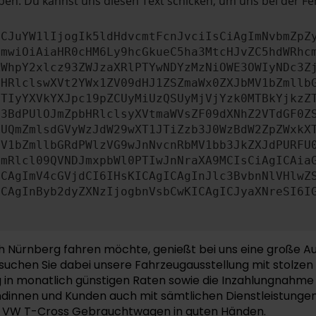
en. Du kannst uns diesen Text schicken, um uns bei der Fe
ICJuYW1lIjogIk5ldHdvcmtFcnJvciIsCiAgImNvbmZpZ
cmwiOiAiaHR0cHM6Ly9hcGkueC5ha3MtcHJvZC5hdWRhc
ZWhpY2xlcz93ZWJzaXRlPTYwNDYzMzNiOWE3OWIyNDc3Z
bHRlclswXVt2YWx1ZV09dHJ1ZSZmaWx0ZXJbMV1bZmllb
JTIyYXVkYXJpc19pZCUyMiUzQSUyMjVjYzk0MTBkYjkzZ
b3BdPUlOJmZpbHRlclsyXVtmaWVsZF09dXNhZ2VTdGF0Z
NUQmZmlsdGVyWzJdW29wXT1JTiZzb3J0WzBdW2ZpZWxkX
MV1bZmllbGRdPWlzVG9wJnNvcnRbMV1bb3JkZXJdPURFU
cmRlcl09QVNDJmxpbWl0PTIwJnNraXA9MCIsCiAgICAia
ICAgImV4cGVjdCI6IHsKICAgICAgInJlc3BvbnNlVHlwZ
ICAgInByb2dyZXNzIjogbnVsbCwKICAgICJyaXNreSI6I
ürnberg fahren möchte, genießt bei uns eine große Aus
uchen Sie dabei unsere Fahrzeugausstellung mit stolzen 
g in monatlich günstigen Raten sowie die Inzahlungnahme
ndinnen und Kunden auch mit sämtlichen Dienstleistungen
Ihr VW T-Cross Gebrauchtwagen in guten Händen.