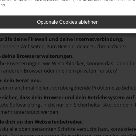
on dritten Werbetreibenden verwendet werden, um Sie auf anderen Webseiten zu ve
ind.
: Network Error
en ist ein Fehler aufgetreten.
Optionale Cookies ablehnen
d ein paar Tipps, die dir helfen können:
prüfe deine Firewall und deine Internetverbindung.
 andere Webseiten, zum Beispiel deine Suchmaschine?
e deine Browsererweiterungen.
e Erweiterungen, wie Werbeblocker, können das Laden besti
 anderen Browser oder in einem privaten Fenster?
e dein Gerät neu.
kann manchmal helfen, vorübergehende Probleme zu beheb
e sicher, dass dein Browser und dein Betriebssystem au
tete Software birgt nicht nur ein Sicherheitsrisiko, sonde
 mehr unterstützt werden.
e dich an den Webseitenbetreiber.
du alle oben genannten Schritte versucht hast, kontaktier