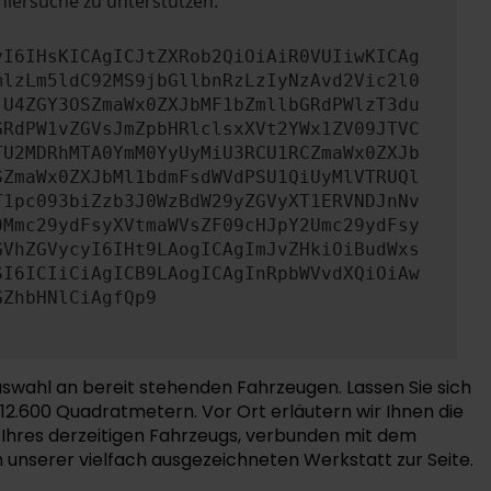
hlersuche zu unterstützen:
yI6IHsKICAgICJtZXRob2QiOiAiR0VUIiwKICAg
mlzLm5ldC92MS9jbGllbnRzLzIyNzAvd2Vic2l0
jU4ZGY3OSZmaWx0ZXJbMF1bZmllbGRdPWlzT3du
GRdPW1vZGVsJmZpbHRlclsxXVt2YWx1ZV09JTVC
TU2MDRhMTA0YmM0YyUyMiU3RCU1RCZmaWx0ZXJb
SZmaWx0ZXJbMl1bdmFsdWVdPSU1QiUyMlVTRUQl
T1pc093biZzb3J0WzBdW29yZGVyXT1ERVNDJnNv
0Mmc29ydFsyXVtmaWVsZF09cHJpY2Umc29ydFsy
GVhZGVycyI6IHt9LAogICAgImJvZHkiOiBudWxs
SI6ICIiCiAgICB9LAogICAgInRpbWVvdXQiOiAw
GZhbHNlCiAgfQp9
wahl an bereit stehenden Fahrzeugen. Lassen Sie sich
12.600 Quadratmetern. Vor Ort erläutern wir Ihnen die
 Ihres derzeitigen Fahrzeugs, verbunden mit dem
 unserer vielfach ausgezeichneten Werkstatt zur Seite.