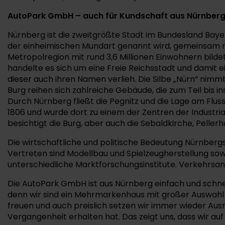
AutoPark GmbH – auch für Kundschaft aus Nürnber
Nürnberg ist die zweitgrößte Stadt im Bundesland Baye
der einheimischen Mundart genannt wird, gemeinsam 
Metropolregion mit rund 3,6 Millionen Einwohnern bilde
handelte es sich um eine Freie Reichsstadt und damit e
dieser auch ihren Namen verlieh. Die Silbe „Nürn“ nimmt
Burg reihen sich zahlreiche Gebäude, die zum Teil bis i
Durch Nürnberg fließt die Pegnitz und die Lage am Flus
1806 und wurde dort zu einem der Zentren der Industria
besichtigt die Burg, aber auch die Sebaldkirche, Pelle
Die wirtschaftliche und politische Bedeutung Nürnberg
Vertreten sind Modellbau und Spielzeugherstellung sowi
unterschiedliche Marktforschungsinstitute. Verkehrsan
Die AutoPark GmbH ist aus Nürnberg einfach und schnell
denn wir sind ein Mehrmarkenhaus mit großer Auswahl u
freuen und auch preislich setzen wir immer wieder Ausr
Vergangenheit erhalten hat. Das zeigt uns, dass wir au