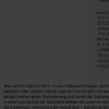
beheb
ewog
ICJ1
ZS12
JmZp
JTdC
MV1b
MjIl
cnRb
XVtv
LAog
LAog
Wer schon bald im VW T-Cross Gebrauchtwagen durch N
beraten oder stöbern Sie in unserem Sortiment und bes
Möglichkeiten einer Finanzierung und somit der Zahlun
Ankauf zum Bestpreis. Natürlich stehen wir unseren Ku
Ob Inspektion, Wartung oder Reparatur – bei uns ist 