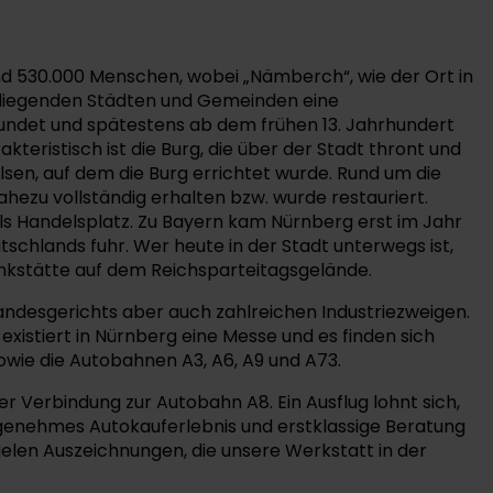
und 530.000 Menschen, wobei „Nämberch“, wie der Ort in
mliegenden Städten und Gemeinden eine
urkundet und spätestens ab dem frühen 13. Jahrhundert
eristisch ist die Burg, die über der Stadt thront und
elsen, auf dem die Burg errichtet wurde. Rund um die
ahezu vollständig erhalten bzw. wurde restauriert.
als Handelsplatz. Zu Bayern kam Nürnberg erst im Jahr
schlands fuhr. Wer heute in der Stadt unterwegs ist,
denkstätte auf dem Reichsparteitagsgelände.
andesgerichts aber auch zahlreichen Industriezweigen.
xistiert in Nürnberg eine Messe und es finden sich
owie die Autobahnen A3, A6, A9 und A73.
r Verbindung zur Autobahn A8. Ein Ausflug lohnt sich,
angenehmes Autokauferlebnis und erstklassige Beratung
ielen Auszeichnungen, die unsere Werkstatt in der