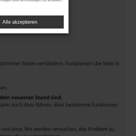
rfolgen und um Anzeigen zu schalten,
Alle akzeptieren
mmter Seiten verhindern. Funktioniert die Seite in
en.
f dem neuesten Stand sind.
rn kann auch dazu führen, dass bestimmte Funktionen
e uns bitte. Wir werden versuchen, das Problem zu