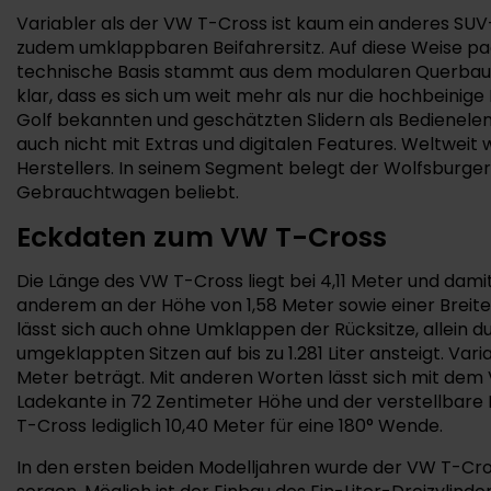
Variabler als der VW T-Cross ist kaum ein anderes SUV
zudem umklappbaren Beifahrersitz. Auf diese Weise pack
technische Basis stammt aus dem modularen Querbauka
klar, dass es sich um weit mehr als nur die hochbeinige
Golf bekannten und geschätzten Slidern als Bedienelem
auch nicht mit Extras und digitalen Features. Weltweit 
Herstellers. In seinem Segment belegt der Wolfsburger 
Gebrauchtwagen beliebt.
Eckdaten zum VW T-Cross
Die Länge des VW T-Cross liegt bei 4,11 Meter und dami
anderem an der Höhe von 1,58 Meter sowie einer Breite 
lässt sich auch ohne Umklappen der Rücksitze, allein d
umgeklappten Sitzen auf bis zu 1.281 Liter ansteigt. Var
Meter beträgt. Mit anderen Worten lässt sich mit dem 
Ladekante in 72 Zentimeter Höhe und der verstellbare L
T-Cross lediglich 10,40 Meter für eine 180° Wende.
In den ersten beiden Modelljahren wurde der VW T-Cross