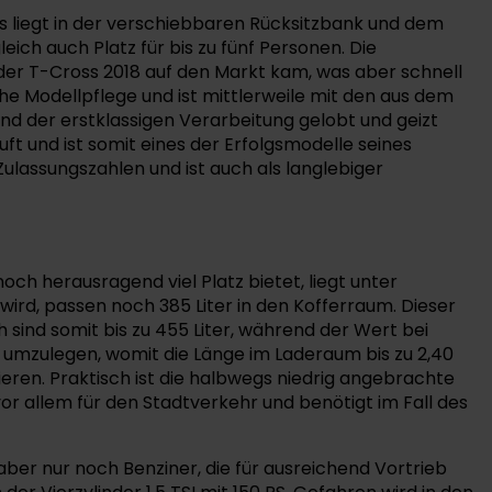
s liegt in der verschiebbaren Rücksitzbank und dem
ich auch Platz für bis zu fünf Personen. Die
er T-Cross 2018 auf den Markt kam, was aber schnell
che Modellpflege und ist mittlerweile mit den aus dem
d der erstklassigen Verarbeitung gelobt und geizt
uft und ist somit eines der Erfolgsmodelle seines
ulassungszahlen und ist auch als langlebiger
ch herausragend viel Platz bietet, liegt unter
wird, passen noch 385 Liter in den Kofferraum. Dieser
 sind somit bis zu 455 Liter, während der Wert bei
zes umzulegen, womit die Länge im Laderaum bis zu 2,40
eren. Praktisch ist die halbwegs niedrig angebrachte
or allem für den Stadtverkehr und benötigt im Fall des
aber nur noch Benziner, die für ausreichend Vortrieb