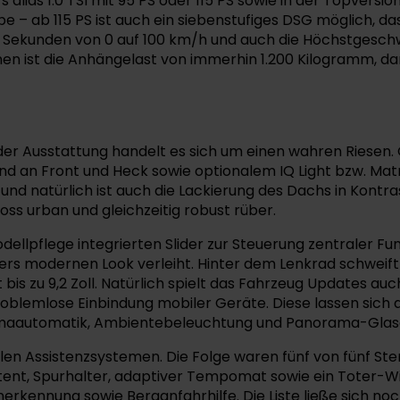
 alias 1.0 TSI mit 95 PS oder 115 PS sowie in der Topversion
 – ab 115 PS ist auch ein siebenstufiges DSG möglich, da
4 Sekunden von 0 auf 100 km/h und auch die Höchstgeschwi
en ist die Anhängelast von immerhin 1.200 Kilogramm, d
 der Ausstattung handelt es sich um einen wahren Riesen
d an Front und Heck sowie optionalem IQ Light bzw. Matri
 und natürlich ist auch die Lackierung des Dachs in Kontr
s urban und gleichzeitig robust rüber.
odellpflege integrierten Slider zur Steuerung zentraler 
modernen Look verleiht. Hinter dem Lenkrad schweift der 
is zu 9,2 Zoll. Natürlich spielt das Fahrzeug Updates au
blemlose Einbindung mobiler Geräte. Diese lassen sich au
limaautomatik, Ambientebeleuchtung und Panorama-Glasda
en Assistenzsystemen. Die Folge waren fünf von fünf St
nt, Spurhalter, adaptiver Tempomat sowie ein Toter-W
ennung sowie Berganfahrhilfe. Die Liste ließe sich noc