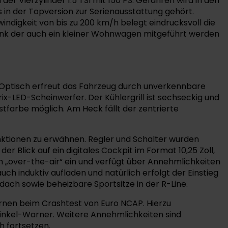
 der Vierzylinder 1.5 TSI mit 150 PS. Gefahren wird in den
s in der Topversion zur Serienausstattung gehört.
ndigkeit von bis zu 200 km/h belegt eindrucksvoll die
ank der auch ein kleiner Wohnwagen mitgeführt werden
. Optisch erfreut das Fahrzeug durch unverkennbare
x-LED-Scheinwerfer. Der Kühlergrill ist sechseckig und
astfarbe möglich. Am Heck fällt der zentrierte
Funktionen zu erwähnen. Regler und Schalter wurden
Blick auf ein digitales Cockpit im Format 10,25 Zoll,
ch „over-the-air“ ein und verfügt über Annehmlichkeiten
ch induktiv aufladen und natürlich erfolgt der Einstieg
ch sowie beheizbare Sportsitze in der R-Line.
ernen beim Crashtest von Euro NCAP. Hierzu
inkel-Warner. Weitere Annehmlichkeiten sind
h fortsetzen.