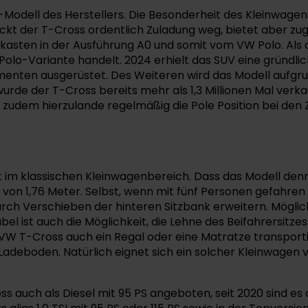
-Modell des Herstellers. Die Besonderheit des Kleinwagen
t der T-Cross ordentlich Zuladung weg, bietet aber zugle
sten in der Ausführung A0 und somit vom VW Polo. Als d
 Polo-Variante handelt. 2024 erhielt das SUV eine gründli
enten ausgerüstet. Des Weiteren wird das Modell aufgrun
wurde der T-Cross bereits mehr als 1,3 Millionen Mal verka
zudem hierzulande regelmäßig die Pole Position bei den Z
t im klassischen Kleinwagenbereich. Dass das Modell denno
von 1,76 Meter. Selbst, wenn mit fünf Personen gefahren 
urch Verschieben der hinteren Sitzbank erweitern. Möglich
iabel ist auch die Möglichkeit, die Lehne des Beifahrersit
VW T-Cross auch ein Regal oder eine Matratze transporti
adeboden. Natürlich eignet sich ein solcher Kleinwagen v
 auch als Diesel mit 95 PS angeboten, seit 2020 sind es 