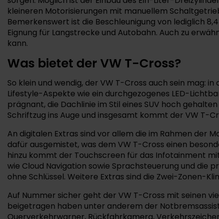
sorgen. Möglich ist der Einbau des Ein-Liter-Dreizylinders
kleineren Motorisierungen mit manuellem Schaltgetriebe
Bemerkenswert ist die Beschleunigung von lediglich 8,
Eignung für Langstrecke und Autobahn. Auch zu erwähn
kann.
Was bietet der VW T-Cross?
So klein und wendig, der VW T-Cross auch sein mag: in
Lifestyle-Aspekte wie ein durchgezogenes LED-Lichtban
prägnant, die Dachlinie im Stil eines SUV hoch gehalten
Schriftzug ins Auge und insgesamt kommt der VW T-Cros
An digitalen Extras sind vor allem die im Rahmen der M
dafür ausgemistet, was dem VW T-Cross einen besonders 
hinzu kommt der Touchscreen für das Infotainment mit b
wie Cloud Navigation sowie Sprachsteuerung und die pro
ohne Schlüssel. Weitere Extras sind die Zwei-Zonen-K
Auf Nummer sicher geht der VW T-Cross mit seinen viel
beigetragen haben unter anderem der Notbremsassiste
Querverkehrwarner, Rückfahrkamera, Verkehrszeichenerk