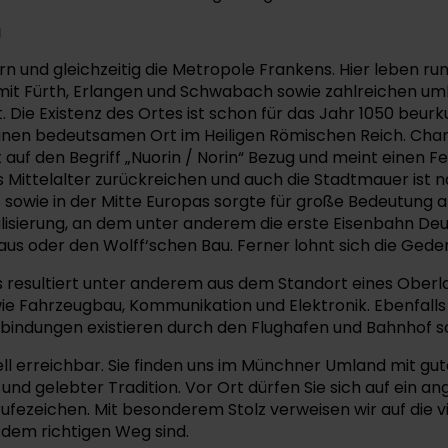
g
rn und gleichzeitig die Metropole Frankens. Hier leben r
mit Fürth, Erlangen und Schwabach sowie zahlreichen u
t. Die Existenz des Ortes ist schon für das Jahr 1050 be
inen bedeutsamen Ort im Heiligen Römischen Reich. Charakt
 auf den Begriff „Nuorin / Norin“ Bezug und meint einen F
ns Mittelalter zurückreichen und auch die Stadtmauer ist n
s sowie in der Mitte Europas sorgte für große Bedeutung 
lisierung, an dem unter anderem die erste Eisenbahn Deut
rhaus oder den Wolff‘schen Bau. Ferner lohnt sich die Ge
s resultiert unter anderem aus dem Standort eines Oberl
e Fahrzeugbau, Kommunikation und Elektronik. Ebenfalls e
bindungen existieren durch den Flughafen und Bahnhof s
 erreichbar. Sie finden uns im Münchner Umland mit gute
nd gelebter Tradition. Vor Ort dürfen Sie sich auf ein 
ufezeichen. Mit besonderem Stolz verweisen wir auf die v
f dem richtigen Weg sind.