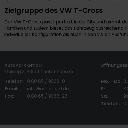
Zielgruppe des VW T-Cross
Der VW T-Cross passt perfekt in die City und nimmt dor
Familien und zudem bietet das Fahrzeug ausreichend P
individueller Konfiguration als auch in den vielen Ausf
AutoPark GmbH
Öffnungszei
Mailling 3, 83104 Tuntenhausen
Telefon:
0 80 65 / 9068-0
Mo. - Do.
8:
Email:
info@autopark1.de
Fr.
8:
Fax:
0 80 65 / 9068-28
Sa.
9:
Telefon:
0