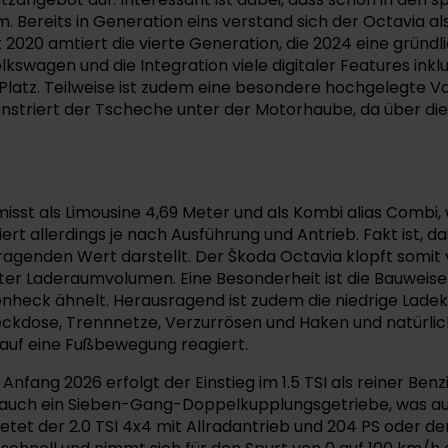
Bereits in Generation eins verstand sich der Octavia als
 2020 amtiert die vierte Generation, die 2024 eine gründli
gen und die Integration viele digitaler Features inklusi
 Platz. Teilweise ist zudem eine besondere hochgelegte 
emonstriert der Tscheche unter der Motorhaube, da über di
st als Limousine 4,69 Meter und als Kombi alias Combi, wi
iert allerdings je nach Ausführung und Antrieb. Fakt ist, 
agenden Wert darstellt. Der Škoda Octavia klopft somit v
0 Liter Laderaumvolumen. Eine Besonderheit ist die Bauwe
fenheck ähnelt. Herausragend ist zudem die niedrige Lade
ckdose, Trennnetze, Verzurrösen und Haken und natürlich 
e auf eine Fußbewegung reagiert.
 Anfang 2026 erfolgt der Einstieg im 1.5 TSI als reiner Ben
auch ein Sieben-Gang-Doppelkupplungsgetriebe, was auch f
et der 2.0 TSI 4x4 mit Allradantrieb und 204 PS oder der 