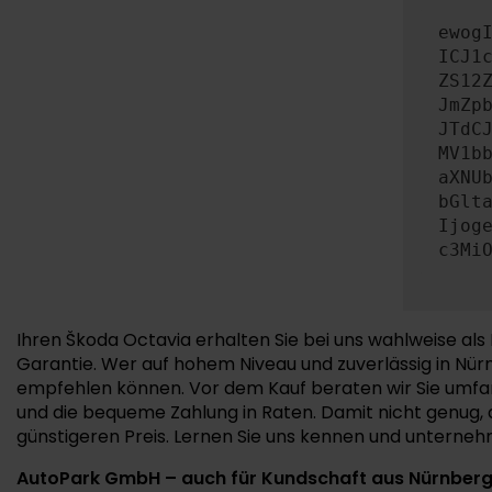
ewog
ICJ1
ZS12
JmZp
JTdC
MV1b
aXNU
bGlt
Ijog
c3Mi
Ihren Škoda Octavia erhalten Sie bei uns wahlweise 
Garantie. Wer auf hohem Niveau und zuverlässig in Nürn
empfehlen können. Vor dem Kauf beraten wir Sie umfan
und die bequeme Zahlung in Raten. Damit nicht genug, 
günstigeren Preis. Lernen Sie uns kennen und unterneh
AutoPark GmbH – auch für Kundschaft aus Nürnber