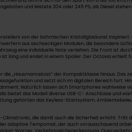
 schnell und nimmt sich für den Spurt von 0 auf 100 km/h 
eboten und leistete 204 oder 245 PS, als Diesel stehen a
ellers von der böhmischen Kristallglaskunst inspiriert. C
inwerfern aus sechseckigen Modulen, die besondere Licht
zeug eine individuelle Note verleihen. Die Front ist dur
 ist lang und endet in einem Spoiler. Der Octavia erhielt
 die „Hausmannskost“ der Kompaktklasse hinaus. Das zeigt
gefunktion und setzt sich im digitalen Bereich fort. Hin
nfotainment. Natürlich lassen sich Smartphones wahlweise 
falls bietet das Modell diverse USB-C- Anschlüsse und w
stattung gehörten das Keyless-Startsystem, Ambientebe
-Climatronic, die damit auch die Sicherheit erhöht. Tritt
 der adaptive Tempomat, der auch vorausschauend arbeit
er-Winkel-Warner, Verkehrszeichenerkennung, Querverkeh