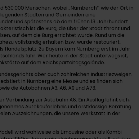
und 530.000 Menschen, wobei „Nämberch“, wie der Ort in
mliegenden Städten und Gemeinden eine
urkundet und spätestens ab dem frühen 13. Jahrhundert
eristisch ist die Burg, die über der Stadt thront und
elsen, auf dem die Burg errichtet wurde. Rund um die
ahezu vollständig erhalten bzw. wurde restauriert.
als Handelsplatz. Zu Bayern kam Nürnberg erst im Jahr
schlands fuhr. Wer heute in der Stadt unterwegs ist,
denkstätte auf dem Reichsparteitagsgelände.
andesgerichts aber auch zahlreichen Industriezweigen.
xistiert in Nürnberg eine Messe und es finden sich
owie die Autobahnen A3, A6, A9 und A73.
r Verbindung zur Autobahn A8. Ein Ausflug lohnt sich,
angenehmes Autokauferlebnis und erstklassige Beratung
ielen Auszeichnungen, die unsere Werkstatt in der
odell wird wahlweise als Limousine oder als Kombi
päten 1950er Jahren ein gleichnamiges Modell auf dem