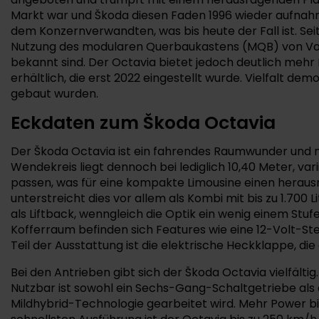
Markt war und Škoda diesen Faden 1996 wieder aufnahm. 
dem Konzernverwandten, was bis heute der Fall ist. Seit
Nutzung des modularen Querbaukastens (MQB) von Volkswa
bekannt sind. Der Octavia bietet jedoch deutlich mehr
erhältlich, die erst 2022 eingestellt wurde. Vielfalt d
gebaut wurden.
Eckdaten zum Škoda Octavia
Der Škoda Octavia ist ein fahrendes Raumwunder und mis
Wendekreis liegt dennoch bei lediglich 10,40 Meter, vari
passen, was für eine kompakte Limousine einen herausr
unterstreicht dies vor allem als Kombi mit bis zu 1.70
als Liftback, wenngleich die Optik ein wenig einem Stu
Kofferraum befinden sich Features wie eine 12-Volt-Ste
Teil der Ausstattung ist die elektrische Heckklappe, di
Bei den Antrieben gibt sich der Škoda Octavia vielfältig.
Nutzbar ist sowohl ein Sechs-Gang-Schaltgetriebe als 
Mildhybrid-Technologie gearbeitet wird. Mehr Power biet