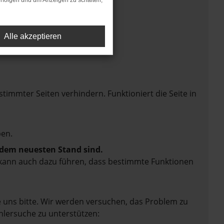
rfolgen und um Anzeigen zu schalten,
Alle akzeptieren
mmter Seiten verhindern. Funktioniert die Seite in
en.
f dem neuesten Stand sind.
rn kann auch dazu führen, dass bestimmte Funktionen
e uns bitte. Wir werden versuchen, das Problem zu
hlersuche zu unterstützen: