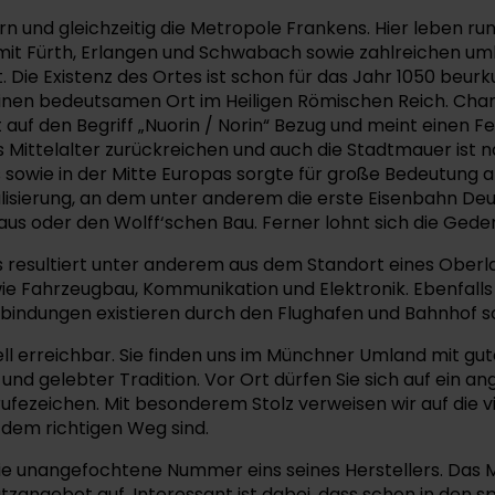
rn und gleichzeitig die Metropole Frankens. Hier leben r
mit Fürth, Erlangen und Schwabach sowie zahlreichen u
t. Die Existenz des Ortes ist schon für das Jahr 1050 be
inen bedeutsamen Ort im Heiligen Römischen Reich. Charakt
 auf den Begriff „Nuorin / Norin“ Bezug und meint einen F
ns Mittelalter zurückreichen und auch die Stadtmauer ist n
s sowie in der Mitte Europas sorgte für große Bedeutung 
lisierung, an dem unter anderem die erste Eisenbahn Deut
rhaus oder den Wolff‘schen Bau. Ferner lohnt sich die Ge
s resultiert unter anderem aus dem Standort eines Oberl
e Fahrzeugbau, Kommunikation und Elektronik. Ebenfalls e
bindungen existieren durch den Flughafen und Bahnhof s
 erreichbar. Sie finden uns im Münchner Umland mit gute
nd gelebter Tradition. Vor Ort dürfen Sie sich auf ein 
ufezeichen. Mit besonderem Stolz verweisen wir auf die v
f dem richtigen Weg sind.
die unangefochtene Nummer eins seines Herstellers. Das M
angebot auf. Interessant ist dabei, dass schon in den s