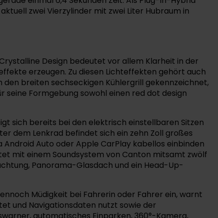
gerade einmal 6,4 Sekunden Zeit. Als Plug-In-Hybrid
ktuell zwei Vierzylinder mit zwei Liter Hubraum in
rystalline Design bedeutet vor allem Klarheit in der
effekte erzeugen. Zu diesen Lichteffekten gehört auch
ch den breiten sechseckigen Kühlergrill gekennzeichnet,
 für seine Formgebung sowohl einen red dot design
 sich bereits bei den elektrisch einstellbaren Sitzen
ter dem Lenkrad befindet sich ein zehn Zoll großes
via Android Auto oder Apple CarPlay kabellos einbinden
artet mit einem Soundsystem von Canton mitsamt zwölf
leuchtung, Panorama-Glasdach und ein Head-Up-
 dennoch Müdigkeit bei Fahrerin oder Fahrer ein, warnt
et und Navigationsdaten nutzt sowie der
rswarner, automatisches Einparken, 360°-Kamera,