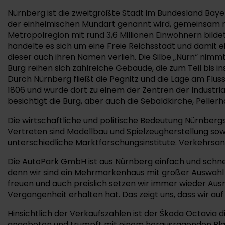
Nürnberg ist die zweitgrößte Stadt im Bundesland Baye
der einheimischen Mundart genannt wird, gemeinsam 
Metropolregion mit rund 3,6 Millionen Einwohnern bilde
handelte es sich um eine Freie Reichsstadt und damit e
dieser auch ihren Namen verlieh. Die Silbe „Nürn“ nimmt
Burg reihen sich zahlreiche Gebäude, die zum Teil bis i
Durch Nürnberg fließt die Pegnitz und die Lage am Flus
1806 und wurde dort zu einem der Zentren der Industria
besichtigt die Burg, aber auch die Sebaldkirche, Pelle
Die wirtschaftliche und politische Bedeutung Nürnberg
Vertreten sind Modellbau und Spielzeugherstellung sowi
unterschiedliche Marktforschungsinstitute. Verkehrsan
Die AutoPark GmbH ist aus Nürnberg einfach und schnell
denn wir sind ein Mehrmarkenhaus mit großer Auswahl u
freuen und auch preislich setzen wir immer wieder Ausr
Vergangenheit erhalten hat. Das zeigt uns, dass wir au
Hinsichtlich der Verkaufszahlen ist der Škoda Octavia 
angeboten und trumpft mit einem herausragenden Platz