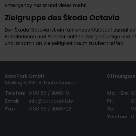
Emergency Assist und vieles mehr.
Zielgruppe des Škoda Octavia
Der Škoda Octavia ist ein fahrendes Multitool, zumal 
Pendlerinnen und Pendler nutzen das geräumige und eff
und ist somit an Vielseitigkeit kaum zu übertreffen.
AutoPark GmbH
Öffnungszei
Mailling 3, 83104 Tuntenhausen
Telefon:
0 80 65 / 9068-0
Mo. - Do.
8:
Email:
info@autopark1.de
Fr.
8:
Fax:
0 80 65 / 9068-28
Sa.
9:
Telefon:
0