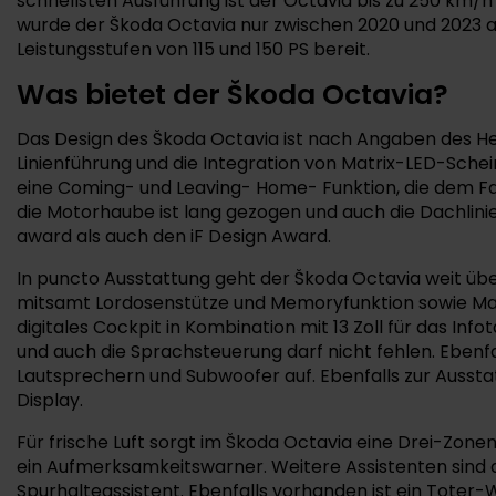
schnellsten Ausführung ist der Octavia bis zu 250 km/h
wurde der Škoda Octavia nur zwischen 2020 und 2023 ang
Leistungsstufen von 115 und 150 PS bereit.
Was bietet der Škoda Octavia?
Das Design des Škoda Octavia ist nach Angaben des Herst
Linienführung und die Integration von Matrix-LED-Sche
eine Coming- und Leaving- Home- Funktion, die dem Fahr
die Motorhaube ist lang gezogen und auch die Dachlinie
award als auch den iF Design Award.
In puncto Ausstattung geht der Škoda Octavia weit über
mitsamt Lordosenstütze und Memoryfunktion sowie Massa
digitales Cockpit in Kombination mit 13 Zoll für das I
und auch die Sprachsteuerung darf nicht fehlen. Eben
Lautsprechern und Subwoofer auf. Ebenfalls zur Aus
Display.
Für frische Luft sorgt im Škoda Octavia eine Drei-Zonen
ein Aufmerksamkeitswarner. Weitere Assistenten sind
Spurhalteassistent. Ebenfalls vorhanden ist ein Tot