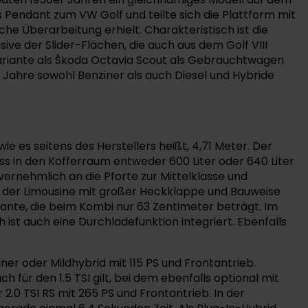
 Pendant zum VW Golf und teilte sich die Plattform mit
che Überarbeitung erhielt. Charakteristisch ist die
ve der Slider-Flächen, die auch aus dem Golf VIII
Variante als Škoda Octavia Scout als Gebrauchtwagen
e Jahre sowohl Benziner als auch Diesel und Hybride
e es seitens des Herstellers heißt, 4,71 Meter. Der
dass in den Kofferraum entweder 600 Liter oder 640 Liter
ernehmlich an die Pforte zur Mittelklasse und
ise der Limousine mit großer Heckklappe und Bauweise
kante, die beim Kombi nur 63 Zentimeter beträgt. Im
ist auch eine Durchladefunktion integriert. Ebenfalls
ziner oder Mildhybrid mit 115 PS und Frontantrieb.
ür den 1.5 TSI gilt, bei dem ebenfalls optional mit
2.0 TSI RS mit 265 PS und Frontantrieb. In der