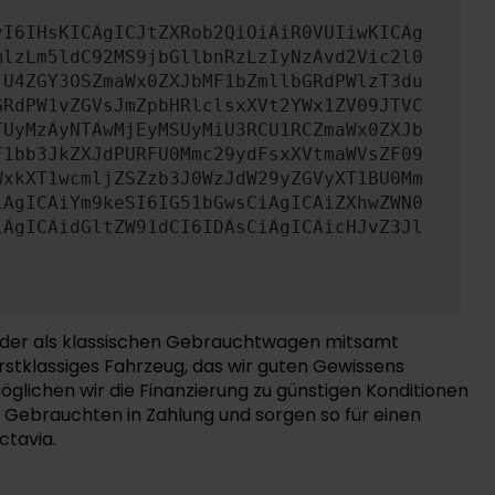
yI6IHsKICAgICJtZXRob2QiOiAiR0VUIiwKICAg
mlzLm5ldC92MS9jbGllbnRzLzIyNzAvd2Vic2l0
jU4ZGY3OSZmaWx0ZXJbMF1bZmllbGRdPWlzT3du
GRdPW1vZGVsJmZpbHRlclsxXVt2YWx1ZV09JTVC
TUyMzAyNTAwMjEyMSUyMiU3RCU1RCZmaWx0ZXJb
F1bb3JkZXJdPURFU0Mmc29ydFsxXVtmaWVsZF09
WxkXT1wcmljZSZzb3J0WzJdW29yZGVyXT1BU0Mm
iAgICAiYm9keSI6IG51bGwsCiAgICAiZXhwZWN0
iAgICAidGltZW91dCI6IDAsCiAgICAicHJvZ3Jl
 oder als klassischen Gebrauchtwagen mitsamt
erstklassiges Fahrzeug, das wir guten Gewissens
lichen wir die Finanzierung zu günstigen Konditionen
 Gebrauchten in Zahlung und sorgen so für einen
ctavia.