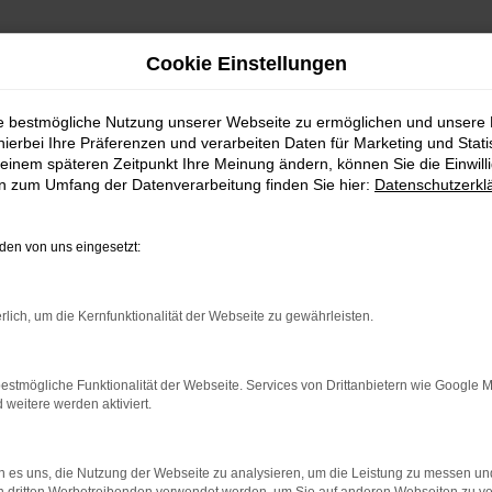
Cookie Einstellungen
ie bestmögliche Nutzung unserer Webseite zu ermöglichen und unsere
hierbei Ihre Präferenzen und verarbeiten Daten für Marketing und Stati
berg
einem späteren Zeitpunkt Ihre Meinung ändern, können Sie die Einwillig
en zum Umfang der Datenverarbeitung finden Sie hier:
Datenschutzerkl
e Wahl für Nürnberg
en von uns eingesetzt:
n Nürnberg und Umgebung ist dieses Fahrzeug ganz sicher 
im Octavia. Hinzu kommt ein fairer Preis und die Vielseiti
rlich, um die Kernfunktionalität der Webseite zu gewährleisten.
Park GmbH ist als Mehrmarkenhaus seit 1992 in der Auto
ch gewachsen. Eine große Auswahl an günstigen Fahrzeuge
estmögliche Funktionalität der Webseite. Services von Drittanbietern wie Google 
eitere werden aktiviert.
 es uns, die Nutzung der Webseite zu analysieren, um die Leistung zu messen u