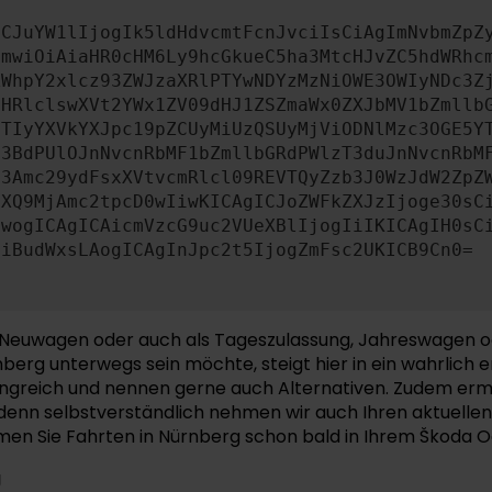
ICJuYW1lIjogIk5ldHdvcmtFcnJvciIsCiAgImNvbmZpZ
cmwiOiAiaHR0cHM6Ly9hcGkueC5ha3MtcHJvZC5hdWRhc
ZWhpY2xlcz93ZWJzaXRlPTYwNDYzMzNiOWE3OWIyNDc3Z
bHRlclswXVt2YWx1ZV09dHJ1ZSZmaWx0ZXJbMV1bZmllb
JTIyYXVkYXJpc19pZCUyMiUzQSUyMjViODNlMzc3OGE5Y
b3BdPUlOJnNvcnRbMF1bZmllbGRdPWlzT3duJnNvcnRbM
b3Amc29ydFsxXVtvcmRlcl09REVTQyZzb3J0WzJdW2ZpZ
aXQ9MjAmc2tpcD0wIiwKICAgICJoZWFkZXJzIjoge30sC
ewogICAgICAicmVzcG9uc2VUeXBlIjogIiIKICAgIH0sC
OiBudWxsLAogICAgInJpc2t5IjogZmFsc2UKICB9Cn0=
als Neuwagen oder auch als Tageszulassung, Jahreswagen
berg unterwegs sein möchte, steigt hier in ein wahrlich 
greich und nennen gerne auch Alternativen. Zudem ermög
denn selbstverständlich nehmen wir auch Ihren aktuellen
men Sie Fahrten in Nürnberg schon bald in Ihrem Škoda O
g