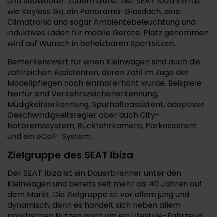
und Subwoofer. Zudem bietet der SEAT Ibiza Extras
wie Keyless Go, ein Panorama-Glasdach, eine
Climatronic und sogar Ambientebeleuchtung und
induktives Laden für mobile Geräte. Platz genommen
wird auf Wunsch in beheizbaren Sportsitzen.
Bemerkenswert für einen Kleinwagen sind auch die
zahlreichen Assistenten, deren Zahl im Zuge der
Modellpflegen noch einmal erhöht wurde. Beispiele
hierfür sind Verkehrszeichenerkennung,
Müdigkeitserkennung, Spurhalteassistent, adaptiver
Geschwindigkeitsregler aber auch City-
Notbremssystem, Rückfahrkamera, Parkassistent
und ein eCall- System.
Zielgruppe des SEAT Ibiza
Der SEAT Ibiza ist ein Dauerbrenner unter den
Kleinwagen und bereits seit mehr als 40 Jahren auf
dem Markt. Die Zielgruppe ist vor allem jung und
dynamisch, denn es handelt sich neben allem
praktischen Nutzen auch um ein Lifestyle-Fahrzeug.