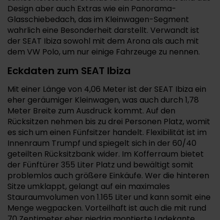
Design aber auch Extras wie ein Panorama-
Glasschiebedach, das im Kleinwagen-Segment
wahrlich eine Besonderheit darstellt. Verwandt ist
der SEAT Ibiza sowohl mit dem Arona als auch mit
dem VW Polo, um nur einige Fahrzeuge zu nennen.
Eckdaten zum SEAT Ibiza
Mit einer Länge von 4,06 Meter ist der SEAT Ibiza ein
eher geräumiger Kleinwagen, was auch durch 1,78
Meter Breite zum Ausdruck kommt. Auf den
Rücksitzen nehmen bis zu drei Personen Platz, womit
es sich um einen Fünfsitzer handelt. Flexibilität ist im
Innenraum Trumpf und spiegelt sich in der 60/40
geteilten Rücksitzbank wider. Im Kofferraum bietet
der Fünftürer 355 Liter Platz und bewältigt somit
problemlos auch größere Einkäufe. Wer die hinteren
Sitze umklappt, gelangt auf ein maximales
Stauraumvolumen von 1.165 Liter und kann somit eine
Menge wegpacken. Vorteilhaft ist auch die mit rund
70 Zentimeter eher niedrig montierte Ladekante