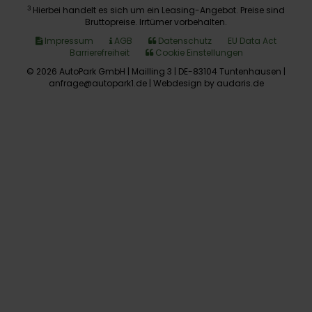
3
Hierbei handelt es sich um ein Leasing-Angebot. Preise sind
Bruttopreise. Irrtümer vorbehalten.
Impressum
AGB
Datenschutz
EU Data Act
Barrierefreiheit
Cookie Einstellungen
© 2026 AutoPark GmbH | Mailling 3 | DE-83104 Tuntenhausen |
anfrage@autopark1.de |
Webdesign by audaris.de