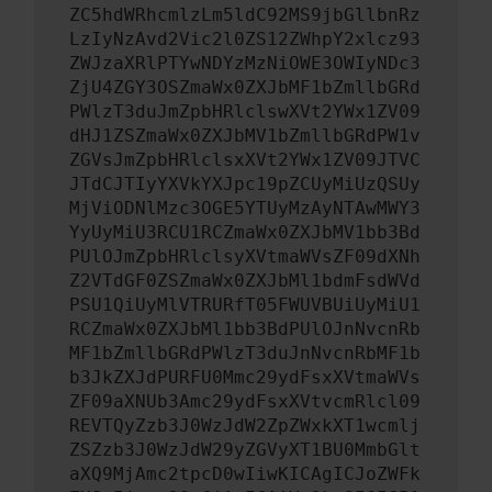
ZC5hdWRhcmlzLm5ldC92MS9jbGllbnRz
LzIyNzAvd2Vic2l0ZS12ZWhpY2xlcz93
ZWJzaXRlPTYwNDYzMzNiOWE3OWIyNDc3
ZjU4ZGY3OSZmaWx0ZXJbMF1bZmllbGRd
PWlzT3duJmZpbHRlclswXVt2YWx1ZV09
dHJ1ZSZmaWx0ZXJbMV1bZmllbGRdPW1v
ZGVsJmZpbHRlclsxXVt2YWx1ZV09JTVC
JTdCJTIyYXVkYXJpc19pZCUyMiUzQSUy
MjViODNlMzc3OGE5YTUyMzAyNTAwMWY3
YyUyMiU3RCU1RCZmaWx0ZXJbMV1bb3Bd
PUlOJmZpbHRlclsyXVtmaWVsZF09dXNh
Z2VTdGF0ZSZmaWx0ZXJbMl1bdmFsdWVd
PSU1QiUyMlVTRURfT05FWUVBUiUyMiU1
RCZmaWx0ZXJbMl1bb3BdPUlOJnNvcnRb
MF1bZmllbGRdPWlzT3duJnNvcnRbMF1b
b3JkZXJdPURFU0Mmc29ydFsxXVtmaWVs
ZF09aXNUb3Amc29ydFsxXVtvcmRlcl09
REVTQyZzb3J0WzJdW2ZpZWxkXT1wcmlj
ZSZzb3J0WzJdW29yZGVyXT1BU0MmbGlt
aXQ9MjAmc2tpcD0wIiwKICAgICJoZWFk