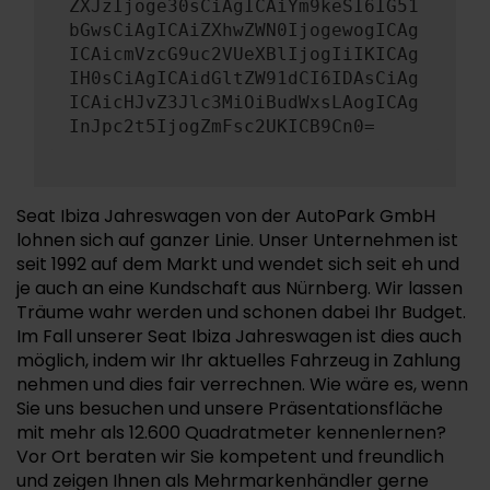
ZXJzIjoge30sCiAgICAiYm9keSI6IG51
bGwsCiAgICAiZXhwZWN0IjogewogICAg
ICAicmVzcG9uc2VUeXBlIjogIiIKICAg
IH0sCiAgICAidGltZW91dCI6IDAsCiAg
ICAicHJvZ3Jlc3MiOiBudWxsLAogICAg
InJpc2t5IjogZmFsc2UKICB9Cn0=
Seat Ibiza Jahreswagen von der AutoPark GmbH
lohnen sich auf ganzer Linie. Unser Unternehmen ist
seit 1992 auf dem Markt und wendet sich seit eh und
je auch an eine Kundschaft aus Nürnberg. Wir lassen
Träume wahr werden und schonen dabei Ihr Budget.
Im Fall unserer Seat Ibiza Jahreswagen ist dies auch
möglich, indem wir Ihr aktuelles Fahrzeug in Zahlung
nehmen und dies fair verrechnen. Wie wäre es, wenn
Sie uns besuchen und unsere Präsentationsfläche
mit mehr als 12.600 Quadratmeter kennenlernen?
Vor Ort beraten wir Sie kompetent und freundlich
und zeigen Ihnen als Mehrmarkenhändler gerne