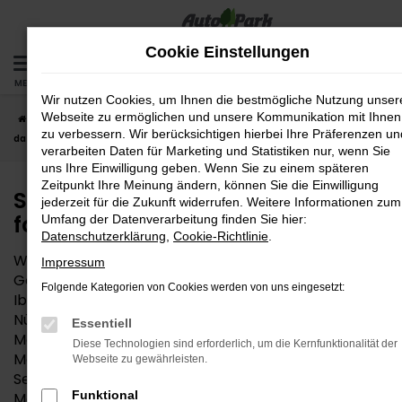
Zum
Hauptinhalt
Cookie Einstellungen
springen
MENÜ
Wir nutzen Cookies, um Ihnen die bestmögliche Nutzung unser
Webseite zu ermöglichen und unsere Kommunikation mit Ihnen
Startseite
Nürnberg
Seat
Seat Ibiza
Seat Ibiza Jahreswagen –
zu verbessern. Wir berücksichtigen hierbei Ihre Präferenzen un
das fast neue Auto für Nürnberg
verarbeiten Daten für Marketing und Statistiken nur, wenn Sie
uns Ihre Einwilligung geben. Wenn Sie zu einem späteren
Zeitpunkt Ihre Meinung ändern, können Sie die Einwilligung
Seat Ibiza Jahreswagen – das
jederzeit für die Zukunft widerrufen. Weitere Informationen zum
fast neue Auto für Nürnberg
Umfang der Datenverarbeitung finden Sie hier:
Datenschutzerklärung
,
Cookie-Richtlinie
.
Wem die Entscheidung zwischen Neuwagen und
Impressum
Gebrauchtwagen schwerfällt, findet in einem Seat
Folgende Kategorien von Cookies werden von uns eingesetzt:
Ibiza Jahreswagen die perfekte Mobilitätslösung für
Nürnberg und Umgebung. Angeboten werden
Essentiell
Modelle, die maximal vor zwölf Monaten zum ersten
Diese Technologien sind erforderlich, um die Kernfunktionalität der
Mal zugelassen wurden. In vielen Fällen stammen
Webseite zu gewährleisten.
Seat Ibiza Jahreswagen aus der aktuellen
Funktional
Modellgeneration und bieten entsprechend