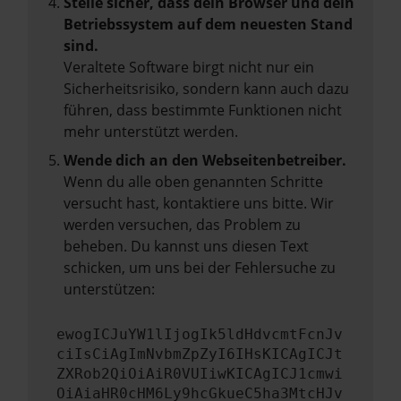
Stelle sicher, dass dein Browser und dein
Betriebssystem auf dem neuesten Stand
sind.
Veraltete Software birgt nicht nur ein
Sicherheitsrisiko, sondern kann auch dazu
führen, dass bestimmte Funktionen nicht
mehr unterstützt werden.
Wende dich an den Webseitenbetreiber.
Wenn du alle oben genannten Schritte
versucht hast, kontaktiere uns bitte. Wir
werden versuchen, das Problem zu
beheben. Du kannst uns diesen Text
schicken, um uns bei der Fehlersuche zu
unterstützen:
ewogICJuYW1lIjogIk5ldHdvcmtFcnJv
ciIsCiAgImNvbmZpZyI6IHsKICAgICJt
ZXRob2QiOiAiR0VUIiwKICAgICJ1cmwi
OiAiaHR0cHM6Ly9hcGkueC5ha3MtcHJv