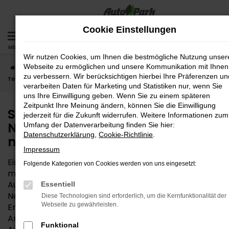
Zum
Hauptinhalt
Cookie Einstellungen
springen
MENÜ
Wir nutzen Cookies, um Ihnen die bestmögliche Nutzung unser
Webseite zu ermöglichen und unsere Kommunikation mit Ihnen
Startseite
Nürnberg
Seat
Seat Arona
Seat Arona
zu verbessern. Wir berücksichtigen hierbei Ihre Präferenzen un
Tageszulassung für Nürnberg – Ihr Autokauf muss nicht teuer sein
verarbeiten Daten für Marketing und Statistiken nur, wenn Sie
uns Ihre Einwilligung geben. Wenn Sie zu einem späteren
Zeitpunkt Ihre Meinung ändern, können Sie die Einwilligung
Seat Arona Tageszulassung für
jederzeit für die Zukunft widerrufen. Weitere Informationen zum
Nürnberg – Ihr Autokauf muss
Umfang der Datenverarbeitung finden Sie hier:
Datenschutzerklärung
,
Cookie-Richtlinie
.
nicht teuer sein
Impressum
Eine Seat Arona Tageszulassung ist kein Geheimtipp
Folgende Kategorien von Cookies werden von uns eingesetzt:
mehr – weder in Nürnberg noch anderswo. Auch Ihre
AutoPark GmbH nutzt diese clevere Möglichkeit, um
Essentiell
Neuwagen zum reduzierten Preis anzubieten.
Diese Technologien sind erforderlich, um die Kernfunktionalität der
Webseite zu gewährleisten.
Entsprechend der Namensgebung wird die Seat
Arona Tageszulassung für einen Tag auf den
Funktional