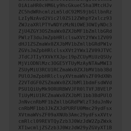
OiAiaHR0cHM6Ly9hcGkueC5ha3MtcHJv
ZC5hdWRhcmlzLm5ldC92MS9jbGllbnRz
LzIyNzAvd2Vic2l0ZS12ZWhpY2xlcz93
ZWJzaXRlPTYwNDYzMzNiOWE3OWIyNDc3
ZjU4ZGY3OSZmaWx0ZXJbMF1bZmllbGRd
PWlzT3duJmZpbHRlclswXVt2YWx1ZV09
dHJ1ZSZmaWx0ZXJbMV1bZmllbGRdPW1v
ZGVsJmZpbHRlclsxXVt2YWx1ZV09JTVC
JTdCJTIyYXVkYXJpc19pZCUyMiUzQSUy
MjViODNlMzc3OGE5YTUyMzAyNTAwMWI3
ZSUyMiU3RCU1RCZmaWx0ZXJbMV1bb3Bd
PUlOJmZpbHRlclsyXVtmaWVsZF09dXNh
Z2VTdGF0ZSZmaWx0ZXJbMl1bdmFsdWVd
PSU1QiUyMk9ORURBWVJFR0lTVFJBVElP
TiUyMiU1RCZmaWx0ZXJbMl1bb3BdPUlO
JnNvcnRbMF1bZmllbGRdPWlzT3duJnNv
cnRbMF1bb3JkZXJdPURFU0Mmc29ydFsx
XVtmaWVsZF09aXNUb3Amc29ydFsxXVtv
cmRlcl09REVTQyZzb3J0WzJdW2ZpZWxk
XT1wcmljZSZzb3J0WzJdW29yZGVyXT1B