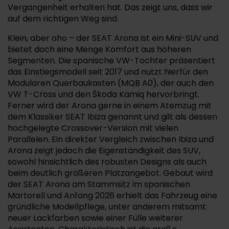
Vergangenheit erhalten hat. Das zeigt uns, dass wir
auf dem richtigen Weg sind.
Klein, aber oho – der SEAT Arona ist ein Mini-SUV und
bietet doch eine Menge Komfort aus höheren
Segmenten. Die spanische VW-Tochter präsentiert
das Einstiegsmodell seit 2017 und nutzt hierfür den
Modularen Querbaukasten (MQB A0), der auch den
VW T-Cross und den Škoda Kamiq hervorbringt.
Ferner wird der Arona gerne in einem Atemzug mit
dem Klassiker SEAT Ibiza genannt und gilt als dessen
hochgelegte Crossover-Version mit vielen
Parallelen. Ein direkter Vergleich zwischen Ibiza und
Arona zeigt jedoch die Eigenständigkeit des SUV,
sowohl hinsichtlich des robusten Designs als auch
beim deutlich größeren Platzangebot. Gebaut wird
der SEAT Arona am Stammsitz im spanischen
Martorell und Anfang 2026 erhielt das Fahrzeug eine
gründliche Modellpflege, unter anderem mitsamt
neuer Lackfarben sowie einer Fülle weiterer