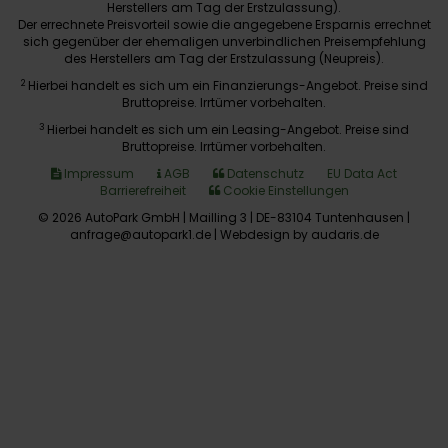
Herstellers am Tag der Erstzulassung).
Der errechnete Preisvorteil sowie die angegebene Ersparnis errechnet
sich gegenüber der ehemaligen unverbindlichen Preisempfehlung
des Herstellers am Tag der Erstzulassung (Neupreis).
2
Hierbei handelt es sich um ein Finanzierungs-Angebot. Preise sind
Bruttopreise. Irrtümer vorbehalten.
3
Hierbei handelt es sich um ein Leasing-Angebot. Preise sind
Bruttopreise. Irrtümer vorbehalten.
Impressum
AGB
Datenschutz
EU Data Act
Barrierefreiheit
Cookie Einstellungen
© 2026 AutoPark GmbH | Mailling 3 | DE-83104 Tuntenhausen |
anfrage@autopark1.de |
Webdesign by audaris.de