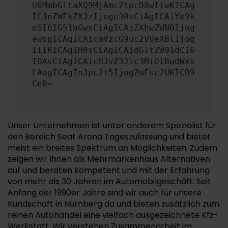
U0MmbGltaXQ9MjAmc2tpcD0wIiwKICAg
ICJoZWFkZXJzIjoge30sCiAgICAiYm9k
eSI6IG51bGwsCiAgICAiZXhwZWN0Ijog
ewogICAgICAicmVzcG9uc2VUeXBlIjog
IiIKICAgIH0sCiAgICAidGltZW91dCI6
IDAsCiAgICAicHJvZ3Jlc3MiOiBudWxs
LAogICAgInJpc2t5IjogZmFsc2UKICB9
Cn0=
Unser Unternehmen ist unter anderem Spezialist für
den Bereich Seat Arona Tageszulassung und bietet
meist ein breites Spektrum an Möglichkeiten. Zudem
zeigen wir Ihnen als Mehrmarkenhaus Alternativen
auf und beraten kompetent und mit der Erfahrung
von mehr als 30 Jahren im Automobilgeschäft. Seit
Anfang der 1990er Jahre sind wir auch für unsere
Kundschaft in Nürnberg da und bieten zusätzlich zum
reinen Autohandel eine vielfach ausgezeichnete Kfz-
Werkstatt. Wir verstehen Zusammenarbeit im