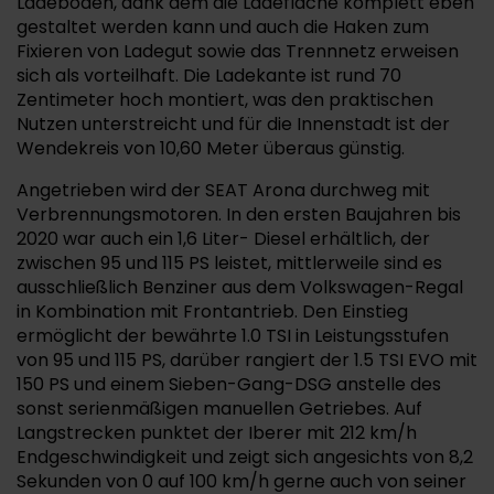
Ladeboden, dank dem die Ladefläche komplett eben
gestaltet werden kann und auch die Haken zum
Fixieren von Ladegut sowie das Trennnetz erweisen
sich als vorteilhaft. Die Ladekante ist rund 70
Zentimeter hoch montiert, was den praktischen
Nutzen unterstreicht und für die Innenstadt ist der
Wendekreis von 10,60 Meter überaus günstig.
Angetrieben wird der SEAT Arona durchweg mit
Verbrennungsmotoren. In den ersten Baujahren bis
2020 war auch ein 1,6 Liter- Diesel erhältlich, der
zwischen 95 und 115 PS leistet, mittlerweile sind es
ausschließlich Benziner aus dem Volkswagen-Regal
in Kombination mit Frontantrieb. Den Einstieg
ermöglicht der bewährte 1.0 TSI in Leistungsstufen
von 95 und 115 PS, darüber rangiert der 1.5 TSI EVO mit
150 PS und einem Sieben-Gang-DSG anstelle des
sonst serienmäßigen manuellen Getriebes. Auf
Langstrecken punktet der Iberer mit 212 km/h
Endgeschwindigkeit und zeigt sich angesichts von 8,2
Sekunden von 0 auf 100 km/h gerne auch von seiner