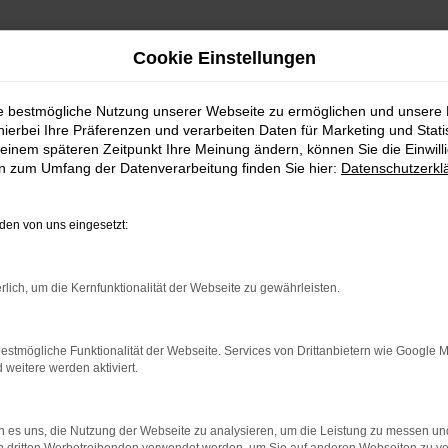
Cookie Einstellungen
ie bestmögliche Nutzung unserer Webseite zu ermöglichen und unsere
hierbei Ihre Präferenzen und verarbeiten Daten für Marketing und Stati
einem späteren Zeitpunkt Ihre Meinung ändern, können Sie die Einwillig
en zum Umfang der Datenverarbeitung finden Sie hier:
Datenschutzerkl
te Wahl für München
en von uns eingesetzt:
in München und Umgebung ist dieses Fahrzeug ganz sicher 
dy Maxi. Hinzu kommt ein fairer Preis und die Vielseitigke
rlich, um die Kernfunktionalität der Webseite zu gewährleisten.
ark GmbH ist als Mehrmarkenhaus seit 1992 in der Autom
ch gewachsen. Eine große Auswahl an günstigen Fahrzeuge
estmögliche Funktionalität der Webseite. Services von Drittanbietern wie Google 
eitere werden aktiviert.
 es uns, die Nutzung der Webseite zu analysieren, um die Leistung zu messen u