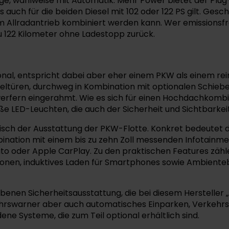
e, wahlweise mit Automatik. Mehr Power bietet der Plug
 auch für die beiden Diesel mit 102 oder 122 PS gilt. Ge
em Allradantrieb kombiniert werden kann. Wer emissionsfre
u 122 Kilometer ohne Ladestopp zurück.
nal, entspricht dabei aber eher einem PKW als einem rein
ltüren, durchweg in Kombination mit optionalen Schiebetü
rfern eingerahmt. Wie es sich für einen Hochdachkombi g
e LED-Leuchten, die auch der Sicherheit und Sichtbarkeit
isch der Ausstattung der PKW-Flotte. Konkret bedeutet 
mbination mit einem bis zu zehn Zoll messenden Infotainme
Auto oder Apple CarPlay. Zu den praktischen Features zäh
 Zonen, induktives Laden für Smartphones sowie Ambienteb
en Sicherheitsausstattung, die bei diesem Hersteller „st
ehrswarner aber auch automatisches Einparken, Verkehr
ne Systeme, die zum Teil optional erhältlich sind.