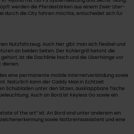
-In-Hybrid mit 150 PS Systemleistung und Sechs-Gang-
schöpft werden die Pferdestärken aus einem Zwei-Liter-
i durch die City fahren möchte, entscheidet sich für
en Nutzfahrzeug. Auch hier gibt man sich flexibel und
ren an beiden Seiten. Der Kühlergrill betont die
ehört, ist die Dachlinie hoch und die Überhänge vor
 dienen.
dies eine permanente mobile Internetverbindung sowie
nt. Natürlich kann der Caddy Maxi in Echtzeit
len Schubladen unter den Sitzen, ausklappbare Tische
eleuchtung. Auch an Bord ist Keyless Go sowie ein
ate of the art“ ist. An Bord sind unter anderem ein
szeichenerkennung sowie Notbremsassistent und eine