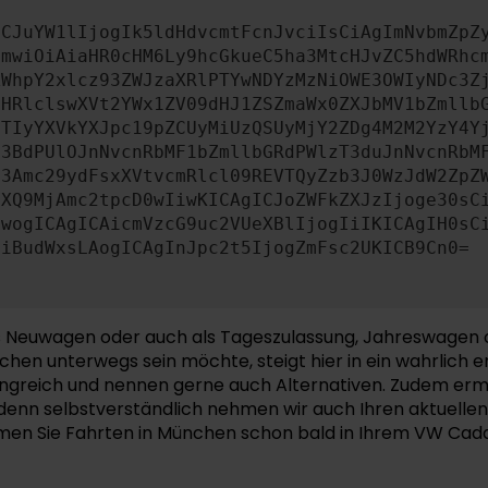
ICJuYW1lIjogIk5ldHdvcmtFcnJvciIsCiAgImNvbmZpZ
cmwiOiAiaHR0cHM6Ly9hcGkueC5ha3MtcHJvZC5hdWRhc
ZWhpY2xlcz93ZWJzaXRlPTYwNDYzMzNiOWE3OWIyNDc3Z
bHRlclswXVt2YWx1ZV09dHJ1ZSZmaWx0ZXJbMV1bZmllb
JTIyYXVkYXJpc19pZCUyMiUzQSUyMjY2ZDg4M2M2YzY4Y
b3BdPUlOJnNvcnRbMF1bZmllbGRdPWlzT3duJnNvcnRbM
b3Amc29ydFsxXVtvcmRlcl09REVTQyZzb3J0WzJdW2ZpZ
aXQ9MjAmc2tpcD0wIiwKICAgICJoZWFkZXJzIjoge30sC
ewogICAgICAicmVzcG9uc2VUeXBlIjogIiIKICAgIH0sC
OiBudWxsLAogICAgInJpc2t5IjogZmFsc2UKICB9Cn0=
als Neuwagen oder auch als Tageszulassung, Jahreswagen
hen unterwegs sein möchte, steigt hier in ein wahrlich e
greich und nennen gerne auch Alternativen. Zudem ermög
denn selbstverständlich nehmen wir auch Ihren aktuellen
hmen Sie Fahrten in München schon bald in Ihrem VW Cadd