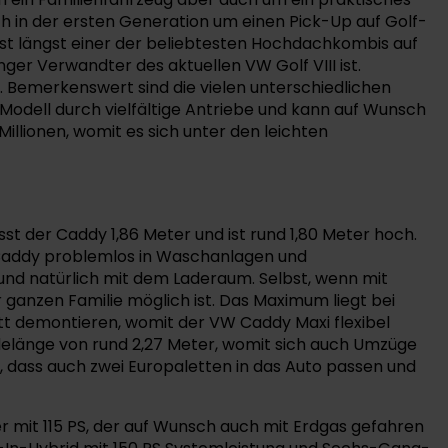
ch in der ersten Generation um einen Pick-Up auf Golf-
d ist längst einer der beliebtesten Hochdachkombis auf
er Verwandter des aktuellen VW Golf VIII ist.
 Bemerkenswert sind die vielen unterschiedlichen
odell durch vielfältige Antriebe und kann auf Wunsch
Millionen, womit es sich unter den leichten
sst der Caddy 1,86 Meter und ist rund 1,80 Meter hoch.
 Caddy problemlos in Waschanlagen und
 und natürlich mit dem Laderaum. Selbst, wenn mit
ganzen Familie möglich ist. Das Maximum liegt bei
lett demontieren, womit der VW Caddy Maxi flexibel
Ladelänge von rund 2,27 Meter, womit sich auch Umzüge
 dass auch zwei Europaletten in das Auto passen und
iner mit 115 PS, der auf Wunsch auch mit Erdgas gefahren