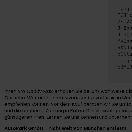
ewog
ICJ1
ZS12
JmZp
JTdC
MV1b
aXNU
bGlt
Ijog
c3Mi
Ihren VW Caddy Maxi erhalten Sie bei uns wahlweise 
Garantie. Wer auf hohem Niveau und zuverlässig in Münc
empfehlen können. Vor dem Kauf beraten wir Sie umfan
und die bequeme Zahlung in Raten. Damit nicht genug, 
günstigeren Preis. Lernen Sie uns kennen und unterne
AutoPark GmbH – nicht weit von München entfernt