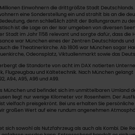
 Millionen Einwohnern die drittgrößte Stadt Deutschland
wohnern eine Sonderstellung ein und strahlt bis an die d
he Bedeutung, denn schließlich zählt der Ballungsraum zu 
tisch ist die Lage an der Isar umgeben von diversen Seen
 Stadt im Jahr 1158 relevant und sorgte dafür, dass die 
issance war München eines der Zentren Deutschlands und 
h die Theatinerkirche. Ab 1806 war München sogar Haupt
Frauenkirche, Odeonsplatz, Viktualienmarkt sowie das De
erbergt die Standorte von acht im DAX notierten Untern
nik, Flugzeugbau und Kältetechnik. Nach München gelangt
, A94, A95, A96 und A99.
 München und befindet sich im unmittelbaren Umland der
n liegt nur wenige Kilometer vor Rosenheim. Der Ausflug 
st vielfach preisgekrönt. Bei uns erhalten Sie persönlic
wir großen Wert auf eine rundum angenehmen Atmosphär
et sich sowohl als Nutzfahrzeug als auch als Kombi. Die 
r gefahren werden kann. Entsprechend handelt es sich um