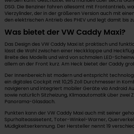
werden kann. Geschaltet wird manuell über sechs Gäng
DSG. Die Benziner fahren allesamt mit Frontantrieb, was
Vierzylinder, der in der größeren Version auch mit ein
den elektrischen Antrieb des PHEV und legt damit bis z
Was bietet der VW Caddy Maxi?
Das Design des VW Caddy Maxi ist praktisch und funktio
lässt die Wahl zwischen einer Heckklappe und Heckflüge
Breite des Modells und wird von schmalen LED-Scheinwe
allem an der Front kurz. Am Heck bietet der Caddy groß
Der Innenbereich ist modern und entspricht technolog
ein digitales Cockpit mit 10,25 Zoll Durchmesser in Ko
navigieren und integriert mobiler Geräte via Android 
sowie natürlich Sitzheizung, Klimaautomatik über zwei
Panorama-Glasdach.
Punkten kann der VW Caddy Maxi auch mit seiner gehoben
Spurhalteassisetent, Toter-Winkel-Warner, Querverk
Müdigkeitserkennung. Der Hersteller nennt 19 verschiede