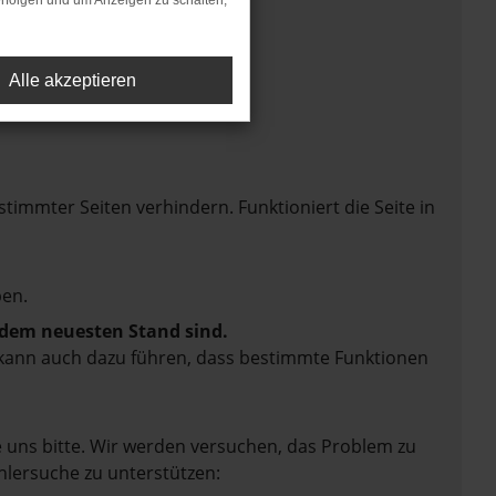
rfolgen und um Anzeigen zu schalten,
Alle akzeptieren
mmter Seiten verhindern. Funktioniert die Seite in
en.
f dem neuesten Stand sind.
rn kann auch dazu führen, dass bestimmte Funktionen
e uns bitte. Wir werden versuchen, das Problem zu
hlersuche zu unterstützen: