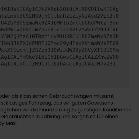
yI6IHsKICAgICJtZXRob2QiOiAiR0VUIiwKICAg
mlzLm5ldC92MS9jbGllbnRzLzIyNzAvd2Vic2l0
jU4ZGY3OSZmaWx0ZXJbMF1bZmllbGRdPWlzT3du
GRdPW1vZGVsJmZpbHRlclsxXVt2YWx1ZV09JTVC
jY5N2Q3MzA1NTRmYiUyMiU3RCU1RCZmaWx0ZXJb
F1bb3JkZXJdPURFU0Mmc29ydFsxXVtmaWVsZF09
WxkXT1wcmljZSZzb3J0WzJdW29yZGVyXT1BU0Mm
iAgICAiYm9keSI6IG51bGwsCiAgICAiZXhwZWN0
iAgICAidGltZW91dCI6IDAsCiAgICAicHJvZ3Jl
 oder als klassischen Gebrauchtwagen mitsamt
rstklassiges Fahrzeug, das wir guten Gewissens
lichen wir die Finanzierung zu günstigen Konditionen
 Gebrauchten in Zahlung und sorgen so für einen
y Maxi.