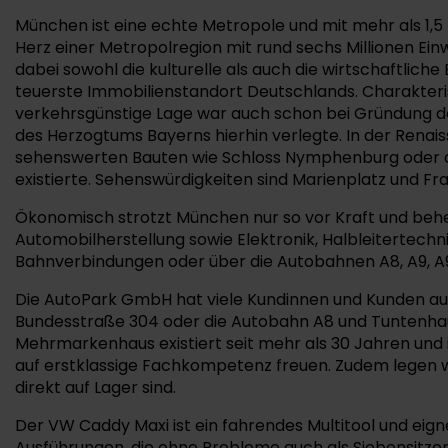
München ist eine echte Metropole und mit mehr als 1,5
Herz einer Metropolregion mit rund sechs Millionen Ein
dabei sowohl die kulturelle als auch die wirtschaftlic
teuerste Immobilienstandort Deutschlands. Charakteris
verkehrsgünstige Lage war auch schon bei Gründung der
des Herzogtums Bayerns hierhin verlegte. In der Rena
sehenswerten Bauten wie Schloss Nymphenburg oder auc
existierte. Sehenswürdigkeiten sind Marienplatz und 
Ökonomisch strotzt München nur so vor Kraft und beh
Automobilherstellung sowie Elektronik, Halbleitertech
Bahnverbindungen oder über die Autobahnen A8, A9, A92
Die AutoPark GmbH hat viele Kundinnen und Kunden aus
Bundesstraße 304 oder die Autobahn A8 und Tuntenhause
Mehrmarkenhaus existiert seit mehr als 30 Jahren und i
auf erstklassige Fachkompetenz freuen. Zudem legen 
direkt auf Lager sind.
Der VW Caddy Maxi ist ein fahrendes Multitool und eign
Ausführungen, die ohne Probleme auch als Siebensitze