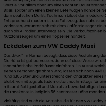
Shuttle, vor allem aber um einen echten Dauerbrenner.
Basis, später um einen kleinen Lieferwagen handelte. Se
dem deutschen Markt. Technisch bildet der modulare Q
Entsprechend modern ist das Fahrzeug, das nahezu bau
Varianten, worunter sich mit dem California sogar ei
auch als Allradler unterwegs sein. Die Verkaufszahlen b
Nutzfahrzeugen um einen Topseller handelt.
Eckdaten zum VW Caddy Maxi
Das „Maxi“ im Namen besagt, dass diese Ausführung des 2
Die Höhe ist gut bemessen, denn auf diese Weise wird
innerstädtische Parkhäuser einfahren. Ein Ausrufezeic
sieben Personen gefahren wird, lassen sich noch 446 L
rund 3.105 Liter und unterstreicht den Charakter eines
bleibt: vormittags als Lademeister, nachmittags für ei
mitsamt Bettgestell und Matratze bewerkstelligen lass
die Ladekante in lediglich 56 Zentimeter Höhe montiert i
Vielfältig sind auch die Antriebe, die für den VW Caddy 