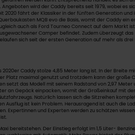
 Angeboten wird der Caddy bereits seit 1979, wobei es si
it 2020 fährt der Klassiker in der fünften Generation un
uerbaukasten MQB evo die Basis, womit der Caddy ein eng
gleich auch als Ford Tourneo Connect auf dem Markt ist.
n ausgewachsener Camper befindet. Zudem überzeugt das M
elaufen sich seit der ersten Generation auf mehr als drei 
020er Caddy stolze 4,85 Meter lang ist. In der Breite mi
 der Platz maximal genutzt und trotzdem kann der große
hen setzt das Modell mit seinem Radstand von 2,97 Meter
iter an Gepäck einpacken, womit der Großeinkauf mit der 
 Nutzfahrzeugs. Natürlich lassen sich die Sitzreihen komp
nen Ausflug ist kein Problem. Herausragend ist auch die 
en. Expertinnen und Experten werden zu schätzen wissen,
st.
Maxi bereitstehen. Der Einstieg erfolgt im 1,5 Liter- Benz