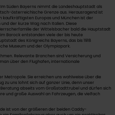
s. Im Süden Bayerns nimmt die Landeshauptstadt als
eutsch-österreichische Grenze aus. Herausragend ist
den kaufkräftigsten Europas und München ist der
 und der kurze Wag nach Italien. Diese
Herrscherfamilie der Wittelsbacher bald die Hauptstadt
im Barock entstanden viele der bis heute
stadt des Königreichs Bayerns, das bis 1918
utsche Museum und der Olympiapark.
ehmen. Relevante Branchen sind Versicherung und
 man über den Flughafen, internationale
 Metropole. Sie erreichen uns wahlweise über die
zu uns lohnt sich auf ganzer Linie, denn unser
he Beratung abseits vom Großstadttrubel und dürfen sich
e und große Auswahl an Fahrzeugen, die vielfach
Rede ist von der größeren der beiden Caddy-
 ein Familienfahrzeug aber auch um ein praktisches