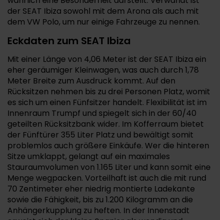
wahrlich eine Besonderheit darstellt. Verwandt ist
der SEAT Ibiza sowohl mit dem Arona als auch mit
dem VW Polo, um nur einige Fahrzeuge zu nennen.
Eckdaten zum SEAT Ibiza
Mit einer Länge von 4,06 Meter ist der SEAT Ibiza ein
eher geräumiger Kleinwagen, was auch durch 1,78
Meter Breite zum Ausdruck kommt. Auf den
Rücksitzen nehmen bis zu drei Personen Platz, womit
es sich um einen Fünfsitzer handelt. Flexibilität ist im
Innenraum Trumpf und spiegelt sich in der 60/40
geteilten Rücksitzbank wider. Im Kofferraum bietet
der Fünftürer 355 Liter Platz und bewältigt somit
problemlos auch größere Einkäufe. Wer die hinteren
Sitze umklappt, gelangt auf ein maximales
Stauraumvolumen von 1.165 Liter und kann somit eine
Menge wegpacken. Vorteilhaft ist auch die mit rund
70 Zentimeter eher niedrig montierte Ladekante
sowie die Fähigkeit, bis zu 1.200 Kilogramm an die
Anhängerkupplung zu heften. In der Innenstadt