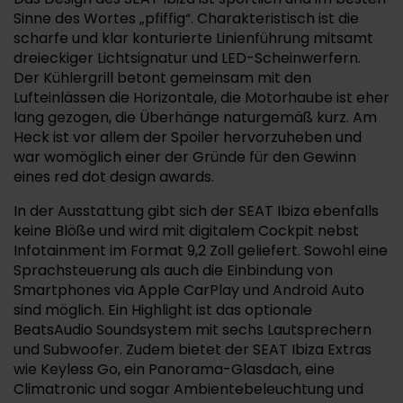
Sinne des Wortes „pfiffig“. Charakteristisch ist die
scharfe und klar konturierte Linienführung mitsamt
dreieckiger Lichtsignatur und LED-Scheinwerfern.
Der Kühlergrill betont gemeinsam mit den
Lufteinlässen die Horizontale, die Motorhaube ist eher
lang gezogen, die Überhänge naturgemäß kurz. Am
Heck ist vor allem der Spoiler hervorzuheben und
war womöglich einer der Gründe für den Gewinn
eines red dot design awards.
In der Ausstattung gibt sich der SEAT Ibiza ebenfalls
keine Blöße und wird mit digitalem Cockpit nebst
Infotainment im Format 9,2 Zoll geliefert. Sowohl eine
Sprachsteuerung als auch die Einbindung von
Smartphones via Apple CarPlay und Android Auto
sind möglich. Ein Highlight ist das optionale
BeatsAudio Soundsystem mit sechs Lautsprechern
und Subwoofer. Zudem bietet der SEAT Ibiza Extras
wie Keyless Go, ein Panorama-Glasdach, eine
Climatronic und sogar Ambientebeleuchtung und