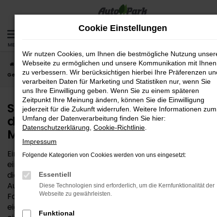
Zum
Hauptinhalt
Cookie Einstellungen
springen
MENÜ
Wir nutzen Cookies, um Ihnen die bestmögliche Nutzung unser
Webseite zu ermöglichen und unsere Kommunikation mit Ihnen
Startseite
München
Seat
Seat Ibiza
Seat Ibiza
zu verbessern. Wir berücksichtigen hierbei Ihre Präferenzen un
Gebrauchtwagen – die günstige Lösung für München
verarbeiten Daten für Marketing und Statistiken nur, wenn Sie
uns Ihre Einwilligung geben. Wenn Sie zu einem späteren
Zeitpunkt Ihre Meinung ändern, können Sie die Einwilligung
Seat Ibiza Gebrauchtwagen –
jederzeit für die Zukunft widerrufen. Weitere Informationen zum
die günstige Lösung für
Umfang der Datenverarbeitung finden Sie hier:
Datenschutzerklärung
,
Cookie-Richtlinie
.
München
Impressum
Ein Seat Ibiza Gebrauchtwagen ist weit mehr als nur
Folgende Kategorien von Cookies werden von uns eingesetzt:
ein kostensparender Kompromiss. Wenn Sie sich für
dieses Modell entscheiden, erhalten Sie bei der
Essentiell
AutoPark GmbH ein komplett durchgechecktes
Diese Technologien sind erforderlich, um die Kernfunktionalität der
Webseite zu gewährleisten.
Fahrzeug in Bestform. Für Ihre Mobilität in München
eignet sich das Fahrzeug perfekt – den
Funktional