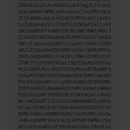
ZXRob2QiOiAiR0VUIiwKICAgICJ1cmwi
OiAiaHR0cHM6Ly9hcGkueC5ha3MtcHJv
ZC5hdWRhcmlzLm5ldC92MS9jbGllbnRz
LzIyNzAvd2Vic2l0ZS12ZWhpY2xlcz93
ZWJzaXRlPTYwNDYzMzNiOWE3OWIyNDc3
ZjU4ZGY3OSZmaWx0ZXJbMF1bZmllbGRd
PWlzT3duJmZpbHRlclswXVt2YWx1ZV09
dHJ1ZSZmaWx0ZXJbMV1bZmllbGRdPW1v
ZGVsJmZpbHRlclsxXVt2YWx1ZV09JTVC
JTdCJTIyYXVkYXJpc19pZCUyMiUzQSUy
MjViODNlMzc3OGE5YTUyMzAyNTAwMWY3
YyUyMiU3RCU1RCZmaWx0ZXJbMV1bb3Bd
PUlOJmZpbHRlclsyXVtmaWVsZF09dXNh
Z2VTdGF0ZSZmaWx0ZXJbMl1bdmFsdWVd
PSU1QiUyMlVTRUQlMjIlNUQmZmlsdGVy
WzJdW29wXT1JTiZzb3J0WzBdW2ZpZWxk
XT1pc093biZzb3J0WzBdW29yZGVyXT1E
RVNDJnNvcnRbMV1bZmllbGRdPWlzVG9w
JnNvcnRbMV1bb3JkZXJdPURFU0Mmc29y
dFsyXVtmaWVsZF09cHJpY2Umc29ydFsy