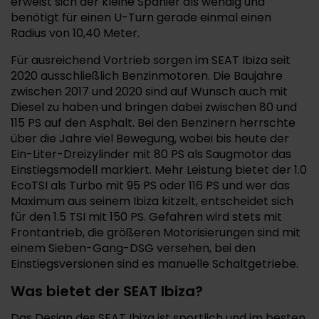
erweist sich der kleine Spanier als wendig und
benötigt für einen U-Turn gerade einmal einen
Radius von 10,40 Meter.
Für ausreichend Vortrieb sorgen im SEAT Ibiza seit
2020 ausschließlich Benzinmotoren. Die Baujahre
zwischen 2017 und 2020 sind auf Wunsch auch mit
Diesel zu haben und bringen dabei zwischen 80 und
115 PS auf den Asphalt. Bei den Benzinern herrschte
über die Jahre viel Bewegung, wobei bis heute der
Ein-Liter-Dreizylinder mit 80 PS als Saugmotor das
Einstiegsmodell markiert. Mehr Leistung bietet der 1.0
EcoTSI als Turbo mit 95 PS oder 116 PS und wer das
Maximum aus seinem Ibiza kitzelt, entscheidet sich
für den 1.5 TSI mit 150 PS. Gefahren wird stets mit
Frontantrieb, die größeren Motorisierungen sind mit
einem Sieben-Gang-DSG versehen, bei den
Einstiegsversionen sind es manuelle Schaltgetriebe.
Was bietet der SEAT Ibiza?
Das Design des SEAT Ibiza ist sportlich und im besten