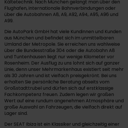
Kältetechnik. Nach München gelangt man über den
Flughafen, internationale Bahnverbindungen oder
über die Autobahnen A8, A9, A92, A94, A95, A96 und
A99.
Die AutoPark GmbH hat viele Kundinnen und Kunden
aus München und befindet sich im unmittelbaren
Umland der Metropole. Sie erreichen uns wahlweise
über die Bundesstraße 304 oder die Autobahn A8
und Tuntenhausen liegt nur wenige Kilometer vor
Rosenheim. Der Ausflug zu uns lohnt sich auf ganzer
Linie, denn unser Mehrmarkenhaus existiert seit mehr
als 30 Jahren und ist vielfach preisgekrönt. Bei uns
erhalten Sie persönliche Beratung abseits vom
Großstadttrubel und dürfen sich auf erstklassige
Fachkompetenz freuen. Zudem legen wir großen
Wert auf eine rundum angenehmen Atmosphäre und
große Auswahl an Fahrzeugen, die vielfach direkt auf
Lager sind.
Der SEAT Ibiza ist ein Klassiker und gleichzeitig einer