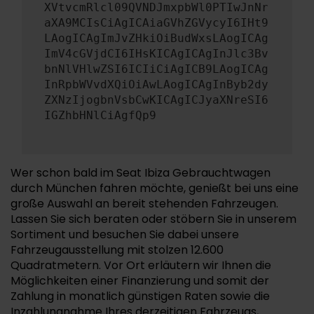
XVtvcmRlcl09QVNDJmxpbWl0PTIwJnNr
aXA9MCIsCiAgICAiaGVhZGVycyI6IHt9
LAogICAgImJvZHkiOiBudWxsLAogICAg
ImV4cGVjdCI6IHsKICAgICAgInJlc3Bv
bnNlVHlwZSI6ICIiCiAgICB9LAogICAg
InRpbWVvdXQiOiAwLAogICAgInByb2dy
ZXNzIjogbnVsbCwKICAgICJyaXNreSI6
IGZhbHNlCiAgfQp9
Wer schon bald im Seat Ibiza Gebrauchtwagen
durch München fahren möchte, genießt bei uns eine
große Auswahl an bereit stehenden Fahrzeugen.
Lassen Sie sich beraten oder stöbern Sie in unserem
Sortiment und besuchen Sie dabei unsere
Fahrzeugausstellung mit stolzen 12.600
Quadratmetern. Vor Ort erläutern wir Ihnen die
Möglichkeiten einer Finanzierung und somit der
Zahlung in monatlich günstigen Raten sowie die
Inzahlungnahme Ihres derzeitigen Fahrzeugs,