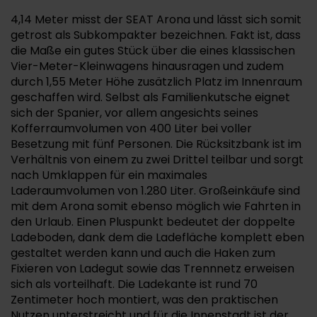
4,14 Meter misst der SEAT Arona und lässt sich somit
getrost als Subkompakter bezeichnen. Fakt ist, dass
die Maße ein gutes Stück über die eines klassischen
Vier-Meter-Kleinwagens hinausragen und zudem
durch 1,55 Meter Höhe zusätzlich Platz im Innenraum
geschaffen wird. Selbst als Familienkutsche eignet
sich der Spanier, vor allem angesichts seines
Kofferraumvolumen von 400 Liter bei voller
Besetzung mit fünf Personen. Die Rücksitzbank ist im
Verhältnis von einem zu zwei Drittel teilbar und sorgt
nach Umklappen für ein maximales
Laderaumvolumen von 1.280 Liter. Großeinkäufe sind
mit dem Arona somit ebenso möglich wie Fahrten in
den Urlaub. Einen Pluspunkt bedeutet der doppelte
Ladeboden, dank dem die Ladefläche komplett eben
gestaltet werden kann und auch die Haken zum
Fixieren von Ladegut sowie das Trennnetz erweisen
sich als vorteilhaft. Die Ladekante ist rund 70
Zentimeter hoch montiert, was den praktischen
Nutzen unterstreicht und für die Innenstadt ist der