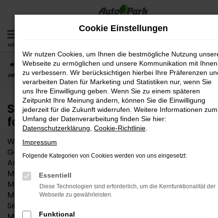
Zum
Hauptinhalt
Cookie Einstellungen
springen
MENÜ
Wir nutzen Cookies, um Ihnen die bestmögliche Nutzung unser
Webseite zu ermöglichen und unsere Kommunikation mit Ihnen
Startseite
München
Seat
Seat Arona
Seat Arona
zu verbessern. Wir berücksichtigen hierbei Ihre Präferenzen un
Jahreswagen – das fast neue Auto für München
verarbeiten Daten für Marketing und Statistiken nur, wenn Sie
uns Ihre Einwilligung geben. Wenn Sie zu einem späteren
Zeitpunkt Ihre Meinung ändern, können Sie die Einwilligung
Seat Arona Jahreswagen – das
jederzeit für die Zukunft widerrufen. Weitere Informationen zum
fast neue Auto für München
Umfang der Datenverarbeitung finden Sie hier:
Datenschutzerklärung
,
Cookie-Richtlinie
.
Wem die Entscheidung zwischen Neuwagen und
Impressum
Gebrauchtwagen schwerfällt, findet in einem Seat
Folgende Kategorien von Cookies werden von uns eingesetzt:
Arona Jahreswagen die perfekte Mobilitätslösung für
München und Umgebung. Angeboten werden
Essentiell
Modelle, die maximal vor zwölf Monaten zum ersten
Diese Technologien sind erforderlich, um die Kernfunktionalität der
Mal zugelassen wurden. In vielen Fällen stammen
Webseite zu gewährleisten.
Seat Arona Jahreswagen aus der aktuellen
Funktional
Modellgeneration und bieten entsprechend