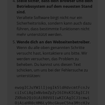
Stelle sicher, dass dein Browser und dein
Betriebssystem auf dem neuesten Stand
sind.
Veraltete Software birgt nicht nur ein
Sicherheitsrisiko, sondern kann auch dazu
führen, dass bestimmte Funktionen nicht
mehr unterstützt werden.
Wende dich an den Webseitenbetreiber.
Wenn du alle oben genannten Schritte
versucht hast, kontaktiere uns bitte. Wir
werden versuchen, das Problem zu
beheben. Du kannst uns diesen Text
schicken, um uns bei der Fehlersuche zu
unterstützen:
ewogICJuYW1lIjogIk5ldHdvcmtFcnJv
ciIsCiAgImNvbmZpZyI6IHsKICAgICJt
ZXRob2QiOiAiR0VUIiwKICAgICJ1cmwi
OiAiaHR0cHM6Ly9hcGkueC5ha3MtcHJv