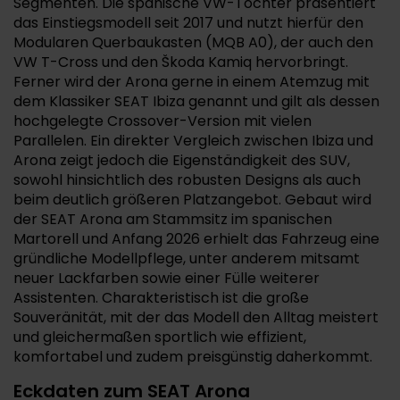
Segmenten. Die spanische VW-Tochter präsentiert
das Einstiegsmodell seit 2017 und nutzt hierfür den
Modularen Querbaukasten (MQB A0), der auch den
VW T-Cross und den Škoda Kamiq hervorbringt.
Ferner wird der Arona gerne in einem Atemzug mit
dem Klassiker SEAT Ibiza genannt und gilt als dessen
hochgelegte Crossover-Version mit vielen
Parallelen. Ein direkter Vergleich zwischen Ibiza und
Arona zeigt jedoch die Eigenständigkeit des SUV,
sowohl hinsichtlich des robusten Designs als auch
beim deutlich größeren Platzangebot. Gebaut wird
der SEAT Arona am Stammsitz im spanischen
Martorell und Anfang 2026 erhielt das Fahrzeug eine
gründliche Modellpflege, unter anderem mitsamt
neuer Lackfarben sowie einer Fülle weiterer
Assistenten. Charakteristisch ist die große
Souveränität, mit der das Modell den Alltag meistert
und gleichermaßen sportlich wie effizient,
komfortabel und zudem preisgünstig daherkommt.
Eckdaten zum SEAT Arona