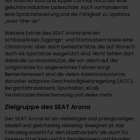
auf Android Auto und Apple CarPlay noch auf eine
gekühlte induktive Ladeschale. Auch vorhanden ist
eine Sprachsteuerung und die Fähigkeit zu Updates
„over-the-air“.
Weitere Extras des SEAT Arona sind ein
schlüsselloses Zugangs- und Startsystem sowie eine
Climatronic aber auch beheizte Sitze, die auf Wunsch
auch als Sportsitze ausgeführt sind. Nicht fehlen darf
dabei die Lordosenstütze, die vor allem auf der
Langstrecke für angenehmes Fahren sorgt.
Bemerkenswert sind die vielen Assistenzsysteme,
darunter adaptive Geschwindigkeitsregelung (ACC),
Berganfahrassistent, Spurhalter, eCall,
Verkehrszeichenerkennung und vieles mehr.
Zielgruppe des SEAT Arona
Der SEAT Arona ist ein vielseitiges und preisgünstiges
Modell und gleichzeitig vielseitig. Geeignet ist das
Fahrzeug sowohl für den Stadtverkehr als auch für
längere Strecken und für Pendlerinnen und Pendler.