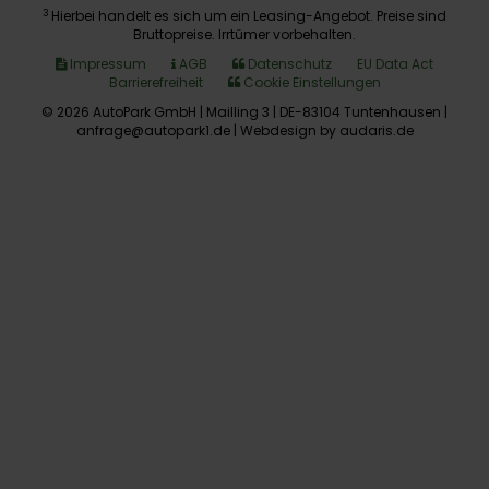
3
Hierbei handelt es sich um ein Leasing-Angebot. Preise sind
Bruttopreise. Irrtümer vorbehalten.
Impressum
AGB
Datenschutz
EU Data Act
Barrierefreiheit
Cookie Einstellungen
© 2026 AutoPark GmbH | Mailling 3 | DE-83104 Tuntenhausen |
anfrage@autopark1.de |
Webdesign by audaris.de