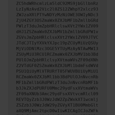
ZC5hdWRhcmlzLm5ldC92MS9jbGllbnRz
LzIyNzAvd2Vic2l0ZS12ZWhpY2xlcz93
ZWJzaXRlPTYwNDYzMzNiOWE3OWIyNDc3
ZjU4ZGY3OSZmaWx0ZXJbMF1bZmllbGRd
PWlzT3duJmZpbHRlclswXVt2YWx1ZV09
dHJ1ZSZmaWx0ZXJbMV1bZmllbGRdPW1v
ZGVsJmZpbHRlclsxXVt2YWx1ZV09JTVC
JTdCJTIyYXVkYXJpc19pZCUyMiUzQSUy
MjViODNlMzc3OGE5YTUyMzAyNTAwMWI3
ZSUyMiU3RCU1RCZmaWx0ZXJbMV1bb3Bd
PUlOJmZpbHRlclsyXVtmaWVsZF09dXNh
Z2VTdGF0ZSZmaWx0ZXJbMl1bdmFsdWVd
PSU1QiUyMlVTRURfT05FWUVBUiUyMiU1
RCZmaWx0ZXJbMl1bb3BdPUlOJnNvcnRb
MF1bZmllbGRdPWlzT3duJnNvcnRbMF1b
b3JkZXJdPURFU0Mmc29ydFsxXVtmaWVs
ZF09aXNUb3Amc29ydFsxXVtvcmRlcl09
REVTQyZzb3J0WzJdW2ZpZWxkXT1wcmlj
ZSZzb3J0WzJdW29yZGVyXT1BU0MmbGlt
aXQ9MjAmc2tpcD0wIiwKICAgICJoZWFk