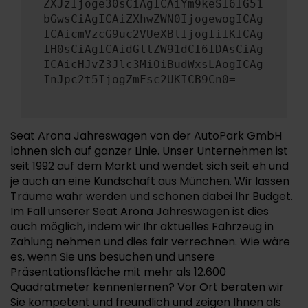
ZXJzIjoge30sCiAgICAiYm9keSI6IG51
bGwsCiAgICAiZXhwZWN0IjogewogICAg
ICAicmVzcG9uc2VUeXBlIjogIiIKICAg
IH0sCiAgICAidGltZW91dCI6IDAsCiAg
ICAicHJvZ3Jlc3MiOiBudWxsLAogICAg
InJpc2t5IjogZmFsc2UKICB9Cn0=
Seat Arona Jahreswagen von der AutoPark GmbH
lohnen sich auf ganzer Linie. Unser Unternehmen ist
seit 1992 auf dem Markt und wendet sich seit eh und
je auch an eine Kundschaft aus München. Wir lassen
Träume wahr werden und schonen dabei Ihr Budget.
Im Fall unserer Seat Arona Jahreswagen ist dies
auch möglich, indem wir Ihr aktuelles Fahrzeug in
Zahlung nehmen und dies fair verrechnen. Wie wäre
es, wenn Sie uns besuchen und unsere
Präsentationsfläche mit mehr als 12.600
Quadratmeter kennenlernen? Vor Ort beraten wir
Sie kompetent und freundlich und zeigen Ihnen als