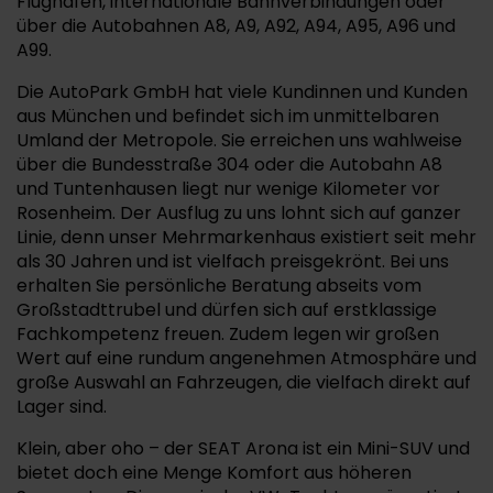
Flughafen, internationale Bahnverbindungen oder
über die Autobahnen A8, A9, A92, A94, A95, A96 und
A99.
Die AutoPark GmbH hat viele Kundinnen und Kunden
aus München und befindet sich im unmittelbaren
Umland der Metropole. Sie erreichen uns wahlweise
über die Bundesstraße 304 oder die Autobahn A8
und Tuntenhausen liegt nur wenige Kilometer vor
Rosenheim. Der Ausflug zu uns lohnt sich auf ganzer
Linie, denn unser Mehrmarkenhaus existiert seit mehr
als 30 Jahren und ist vielfach preisgekrönt. Bei uns
erhalten Sie persönliche Beratung abseits vom
Großstadttrubel und dürfen sich auf erstklassige
Fachkompetenz freuen. Zudem legen wir großen
Wert auf eine rundum angenehmen Atmosphäre und
große Auswahl an Fahrzeugen, die vielfach direkt auf
Lager sind.
Klein, aber oho – der SEAT Arona ist ein Mini-SUV und
bietet doch eine Menge Komfort aus höheren