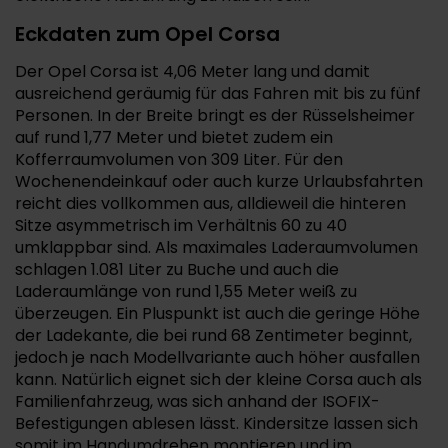
Eckdaten zum Opel Corsa
Der Opel Corsa ist 4,06 Meter lang und damit
ausreichend geräumig für das Fahren mit bis zu fünf
Personen. In der Breite bringt es der Rüsselsheimer
auf rund 1,77 Meter und bietet zudem ein
Kofferraumvolumen von 309 Liter. Für den
Wochenendeinkauf oder auch kurze Urlaubsfahrten
reicht dies vollkommen aus, alldieweil die hinteren
Sitze asymmetrisch im Verhältnis 60 zu 40
umklappbar sind. Als maximales Laderaumvolumen
schlagen 1.081 Liter zu Buche und auch die
Laderaumlänge von rund 1,55 Meter weiß zu
überzeugen. Ein Pluspunkt ist auch die geringe Höhe
der Ladekante, die bei rund 68 Zentimeter beginnt,
jedoch je nach Modellvariante auch höher ausfallen
kann. Natürlich eignet sich der kleine Corsa auch als
Familienfahrzeug, was sich anhand der ISOFIX-
Befestigungen ablesen lässt. Kindersitze lassen sich
somit im Handumdrehen montieren und im