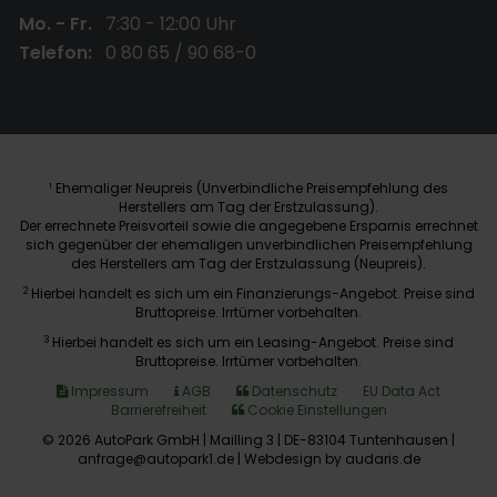
Mo. - Fr.
7:30 - 12:00 Uhr
Telefon:
0 80 65 / 90 68-0
Ehemaliger Neupreis (Unverbindliche Preisempfehlung des
1
Herstellers am Tag der Erstzulassung).
Der errechnete Preisvorteil sowie die angegebene Ersparnis errechnet
sich gegenüber der ehemaligen unverbindlichen Preisempfehlung
des Herstellers am Tag der Erstzulassung (Neupreis).
2
Hierbei handelt es sich um ein Finanzierungs-Angebot. Preise sind
Bruttopreise. Irrtümer vorbehalten.
3
Hierbei handelt es sich um ein Leasing-Angebot. Preise sind
Bruttopreise. Irrtümer vorbehalten.
Impressum
AGB
Datenschutz
EU Data Act
Barrierefreiheit
Cookie Einstellungen
© 2026 AutoPark GmbH | Mailling 3 | DE-83104 Tuntenhausen |
anfrage@autopark1.de |
Webdesign by audaris.de