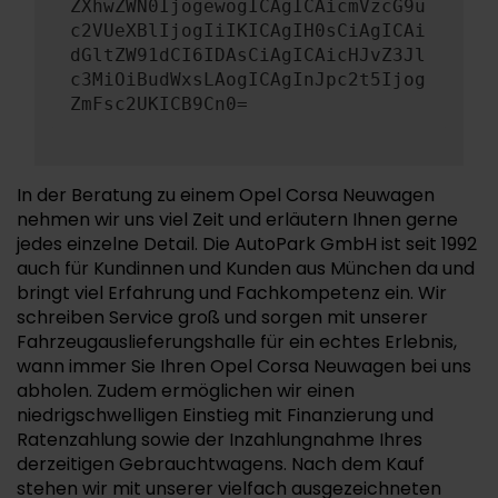
ZXhwZWN0IjogewogICAgICAicmVzcG9u
c2VUeXBlIjogIiIKICAgIH0sCiAgICAi
dGltZW91dCI6IDAsCiAgICAicHJvZ3Jl
c3MiOiBudWxsLAogICAgInJpc2t5Ijog
ZmFsc2UKICB9Cn0=
In der Beratung zu einem Opel Corsa Neuwagen
nehmen wir uns viel Zeit und erläutern Ihnen gerne
jedes einzelne Detail. Die AutoPark GmbH ist seit 1992
auch für Kundinnen und Kunden aus München da und
bringt viel Erfahrung und Fachkompetenz ein. Wir
schreiben Service groß und sorgen mit unserer
Fahrzeugauslieferungshalle für ein echtes Erlebnis,
wann immer Sie Ihren Opel Corsa Neuwagen bei uns
abholen. Zudem ermöglichen wir einen
niedrigschwelligen Einstieg mit Finanzierung und
Ratenzahlung sowie der Inzahlungnahme Ihres
derzeitigen Gebrauchtwagens. Nach dem Kauf
stehen wir mit unserer vielfach ausgezeichneten