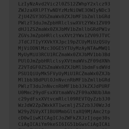
LzIyNzAvd2Vic2l0ZS12ZWhpY2xlcz93
ZWJzaXRlPTYwNDYzMzNiOWE3OWIyNDc3
ZjU4ZGY3OSZmaWx0ZXJbMF1bZmllbGRd
PWlzT3duJmZpbHRlclswXVt2YWx1ZV09
dHJ1ZSZmaWx0ZXJbMV1bZmllbGRdPW1v
ZGVsJmZpbHRlclsxXVt2YWx1ZV09JTVC
JTdCJTIyYXVkYXJpc19pZCUyMiUzQSUy
MjViODNlMzc3OGE5YTUyMzAyNTAwMWQ1
MyUyMiU3RCU1RCZmaWx0ZXJbMV1bb3Bd
PUlOJmZpbHRlclsyXVtmaWVsZF09dXNh
Z2VTdGF0ZSZmaWx0ZXJbMl1bdmFsdWVd
PSU1QiUyMk5FVyUyMiU1RCZmaWx0ZXJb
Ml1bb3BdPUlOJnNvcnRbMF1bZmllbGRd
PWlzT3duJnNvcnRbMF1bb3JkZXJdPURF
U0Mmc29ydFsxXVtmaWVsZF09aXNUb3Am
c29ydFsxXVtvcmRlcl09REVTQyZzb3J0
WzJdW2ZpZWxkXT1wcmljZSZzb3J0WzJd
W29yZGVyXT1BU0MmbGltaXQ9MjAmc2tp
cD0wIiwKICAgICJoZWFkZXJzIjoge30s
CiAgICAiYm9keSI6IG51bGwsCiAgICAi