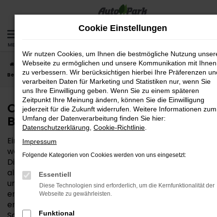
Zum
Hauptinhalt
Cookie Einstellungen
springen
MENÜ
Wir nutzen Cookies, um Ihnen die bestmögliche Nutzung unser
Webseite zu ermöglichen und unsere Kommunikation mit Ihnen
Startseite
München
Opel
Opel Corsa
Opel Corsa Neuwagen –
zu verbessern. Wir berücksichtigen hierbei Ihre Präferenzen un
Bestqualität für München
verarbeiten Daten für Marketing und Statistiken nur, wenn Sie
uns Ihre Einwilligung geben. Wenn Sie zu einem späteren
Zeitpunkt Ihre Meinung ändern, können Sie die Einwilligung
Opel Corsa Neuwagen –
jederzeit für die Zukunft widerrufen. Weitere Informationen zum
Bestqualität für München
Umfang der Datenverarbeitung finden Sie hier:
Datenschutzerklärung
,
Cookie-Richtlinie
.
Ein Opel Corsa Neuwagen ist eine vortreffliche Wahl,
Impressum
wenn es um das passende Auto für München geht.
Folgende Kategorien von Cookies werden von uns eingesetzt:
Dieses Modell überzeugt sowohl durch sein Design
als auch durch die sprichwörtlich „inneren Werte“
Essentiell
und wird von unserem Autohaus uneingeschränkt
Diese Technologien sind erforderlich, um die Kernfunktionalität der
empfohlen. Wer sich für einen Opel Corsa Neuwagen
Webseite zu gewährleisten.
entscheidet, kann die einzelnen Details Schritt für
Funktional
Schritt festlegen und entscheidet, mit welcher