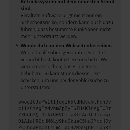
Betriebssystem auf dem neuesten Stand
sind.
Veraltete Software birgt nicht nur ein
Sicherheitsrisiko, sondern kann auch dazu
führen, dass bestimmte Funktionen nicht
mehr unterstützt werden.
Wende dich an den Webseitenbetreiber.
Wenn du alle oben genannten Schritte
versucht hast, kontaktiere uns bitte. Wir
werden versuchen, das Problem zu
beheben. Du kannst uns diesen Text
schicken, um uns bei der Fehlersuche zu
unterstützen:
ewogICJuYW1lIjogIk5ldHdvcmtFcnJv
ciIsCiAgImNvbmZpZyI6IHsKICAgICJt
ZXRob2QiOiAiR0VUIiwKICAgICJ1cmwi
OiAiaHR0cHM6Ly9hcGkueC5ha3MtcHJv
ZC5hdWRhcmlzLm5ldC92MS9jbGllbnRz