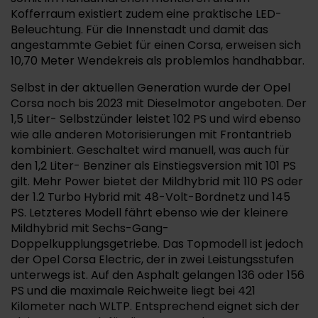
Kofferraum existiert zudem eine praktische LED-
Beleuchtung. Für die Innenstadt und damit das
angestammte Gebiet für einen Corsa, erweisen sich
10,70 Meter Wendekreis als problemlos handhabbar.
Selbst in der aktuellen Generation wurde der Opel
Corsa noch bis 2023 mit Dieselmotor angeboten. Der
1,5 Liter- Selbstzünder leistet 102 PS und wird ebenso
wie alle anderen Motorisierungen mit Frontantrieb
kombiniert. Geschaltet wird manuell, was auch für
den 1,2 Liter- Benziner als Einstiegsversion mit 101 PS
gilt. Mehr Power bietet der Mildhybrid mit 110 PS oder
der 1.2 Turbo Hybrid mit 48-Volt-Bordnetz und 145
PS. Letzteres Modell fährt ebenso wie der kleinere
Mildhybrid mit Sechs-Gang-
Doppelkupplungsgetriebe. Das Topmodell ist jedoch
der Opel Corsa Electric, der in zwei Leistungsstufen
unterwegs ist. Auf den Asphalt gelangen 136 oder 156
PS und die maximale Reichweite liegt bei 421
Kilometer nach WLTP. Entsprechend eignet sich der