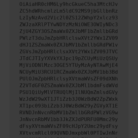
OiAiaHR0cHM6Ly9hcGkueC5ha3MtcHJv
ZC5hdWRhcmlzLm5ldC92MS9jbGllbnRz
LzIyNzAvd2Vic2l0ZS12ZWhpY2xlcz93
ZWJzaXRlPTYwNDYzMzNiOWE3OWIyNDc3
ZjU4ZGY3OSZmaWx0ZXJbMF1bZmllbGRd
PWlzT3duJmZpbHRlclswXVt2YWx1ZV09
dHJ1ZSZmaWx0ZXJbMV1bZmllbGRdPW1v
ZGVsJmZpbHRlclsxXVt2YWx1ZV09JTVC
JTdCJTIyYXVkYXJpc19pZCUyMiUzQSUy
MjViODNlMzc3OGE5YTUyMzAyNTAwMjE4
NCUyMiU3RCU1RCZmaWx0ZXJbMV1bb3Bd
PUlOJmZpbHRlclsyXVtmaWVsZF09dXNh
Z2VTdGF0ZSZmaWx0ZXJbMl1bdmFsdWVd
PSU1QiUyMlVTRUQlMjIlNUQmZmlsdGVy
WzJdW29wXT1JTiZzb3J0WzBdW2ZpZWxk
XT1pc093biZzb3J0WzBdW29yZGVyXT1E
RVNDJnNvcnRbMV1bZmllbGRdPWlzVG9w
JnNvcnRbMV1bb3JkZXJdPURFU0Mmc29y
dFsyXVtmaWVsZF09cHJpY2Umc29ydFsy
XVtvcmRlcl09QVNDJmxpbWl0PTIwJnNr