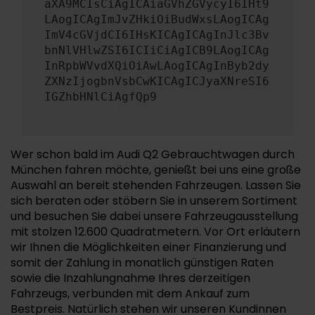
aXA9MCIsCiAgICAiaGVhZGVycyI6IHt9
LAogICAgImJvZHkiOiBudWxsLAogICAg
ImV4cGVjdCI6IHsKICAgICAgInJlc3Bv
bnNlVHlwZSI6ICIiCiAgICB9LAogICAg
InRpbWVvdXQiOiAwLAogICAgInByb2dy
ZXNzIjogbnVsbCwKICAgICJyaXNreSI6
IGZhbHNlCiAgfQp9
Wer schon bald im Audi Q2 Gebrauchtwagen durch
München fahren möchte, genießt bei uns eine große
Auswahl an bereit stehenden Fahrzeugen. Lassen Sie
sich beraten oder stöbern Sie in unserem Sortiment
und besuchen Sie dabei unsere Fahrzeugausstellung
mit stolzen 12.600 Quadratmetern. Vor Ort erläutern
wir Ihnen die Möglichkeiten einer Finanzierung und
somit der Zahlung in monatlich günstigen Raten
sowie die Inzahlungnahme Ihres derzeitigen
Fahrzeugs, verbunden mit dem Ankauf zum
Bestpreis. Natürlich stehen wir unseren Kundinnen