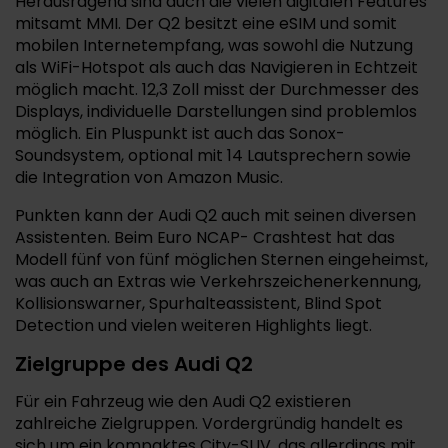
Herausragend sind auch die vielen digitalen Features
mitsamt MMI. Der Q2 besitzt eine eSIM und somit
mobilen Internetempfang, was sowohl die Nutzung
als WiFi-Hotspot als auch das Navigieren in Echtzeit
möglich macht. 12,3 Zoll misst der Durchmesser des
Displays, individuelle Darstellungen sind problemlos
möglich. Ein Pluspunkt ist auch das Sonox-
Soundsystem, optional mit 14 Lautsprechern sowie
die Integration von Amazon Music.
Punkten kann der Audi Q2 auch mit seinen diversen
Assistenten. Beim Euro NCAP- Crashtest hat das
Modell fünf von fünf möglichen Sternen eingeheimst,
was auch an Extras wie Verkehrszeichenerkennung,
Kollisionswarner, Spurhalteassistent, Blind Spot
Detection und vielen weiteren Highlights liegt.
Zielgruppe des Audi Q2
Für ein Fahrzeug wie den Audi Q2 existieren
zahlreiche Zielgruppen. Vordergründig handelt es
sich um ein kompaktes City-SUV, das allerdings mit