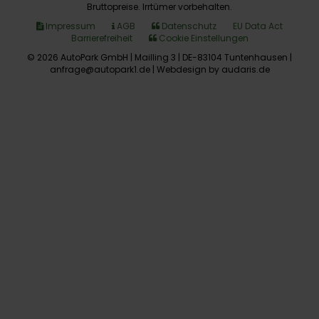
Bruttopreise. Irrtümer vorbehalten.
Impressum
AGB
Datenschutz
EU Data Act
Barrierefreiheit
Cookie Einstellungen
© 2026 AutoPark GmbH | Mailling 3 | DE-83104 Tuntenhausen |
anfrage@autopark1.de |
Webdesign by audaris.de