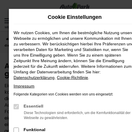
Zum
Hauptinhalt
Cookie Einstellungen
springen
MENÜ
Wir nutzen Cookies, um Ihnen die bestmögliche Nutzung unser
Webseite zu ermöglichen und unsere Kommunikation mit Ihnen
Startseite
München
Audi
Audi Q2
Audi Q2 Gebrauchtwagen –
zu verbessern. Wir berücksichtigen hierbei Ihre Präferenzen un
die günstige Lösung für München
verarbeiten Daten für Marketing und Statistiken nur, wenn Sie
uns Ihre Einwilligung geben. Wenn Sie zu einem späteren
Zeitpunkt Ihre Meinung ändern, können Sie die Einwilligung
Audi Q2 Gebrauchtwagen – die
jederzeit für die Zukunft widerrufen. Weitere Informationen zum
günstige Lösung für München
Umfang der Datenverarbeitung finden Sie hier:
Datenschutzerklärung
,
Cookie-Richtlinie
.
Ein Audi Q2 Gebrauchtwagen ist weit mehr als nur ein
Impressum
kostensparender Kompromiss. Wenn Sie sich für
Folgende Kategorien von Cookies werden von uns eingesetzt:
dieses Modell entscheiden, erhalten Sie bei der
AutoPark GmbH ein komplett durchgechecktes
Essentiell
Fahrzeug in Bestform. Für Ihre Mobilität in München
Diese Technologien sind erforderlich, um die Kernfunktionalität der
eignet sich das Fahrzeug perfekt – den
Webseite zu gewährleisten.
einwandfreien Zustand können wir gerne auch
Funktional
garantieren. Unser Unternehmen existiert seit 1992