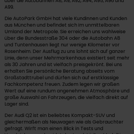
über die Autobahnen A8, A9, A92, A94, A95, A96 und
A99.
Die AutoPark GmbH hat viele Kundinnen und Kunden
aus München und befindet sich im unmittelbaren
Umland der Metropole. Sie erreichen uns wahlweise
über die Bundesstraße 304 oder die Autobahn A8
und Tuntenhausen liegt nur wenige Kilometer vor
Rosenheim. Der Ausflug zu uns lohnt sich auf ganzer
Linie, denn unser Mehrmarkenhaus existiert seit mehr
als 30 Jahren und ist vielfach preisgekrönt. Bei uns
erhalten Sie persönliche Beratung abseits vom
Großstadttrubel und dürfen sich auf erstklassige
Fachkompetenz freuen. Zudem legen wir großen
Wert auf eine rundum angenehmen Atmosphäre und
große Auswahl an Fahrzeugen, die vielfach direkt auf
Lager sind.
Der Audi Q2 ist ein beliebtes Kompakt-SUV und
gleichermaßen als Neuwagen wie als Gebrauchter
gefragt. Wirft man einen Blick in Tests und