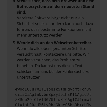
Stelle sicher, dass dein Browser und dein
Betriebssystem auf dem neuesten Stand
sind.
Veraltete Software birgt nicht nur ein
Sicherheitsrisiko, sondern kann auch dazu
führen, dass bestimmte Funktionen nicht
mehr unterstützt werden.
Wende dich an den Webseitenbetreiber.
Wenn du alle oben genannten Schritte
versucht hast, kontaktiere uns bitte. Wir
werden versuchen, das Problem zu
beheben. Du kannst uns diesen Text
schicken, um uns bei der Fehlersuche zu
unterstützen:
ewogICJuYW1lIjogIk5ldHdvcmtFcnJv
ciIsCiAgImNvbmZpZyI6IHsKICAgICJt
ZXRob2QiOiAiR0VUIiwKICAgICJ1cmwi
OiAiaHR0cHM6Ly9hcGkueC5ha3MtcHJv