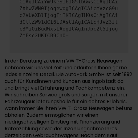
CiAgICAiYm9keSI6IG51bGwsCiAgICAi
ZXhwZWN0IjogewogICAgICAicmVzcG9u
c2VUeXBlIjogIiIKICAgIH0sCiAgICAi
dGltZW91dCI6IDAsCiAgICAicHJvZ3Jl
c3MiOiBudWxsLAogICAgInJpc2t5Ijog
ZmFsc2UKICB9Cn0=
In der Beratung zu einem VW T-Cross Neuwagen
nehmen wir uns viel Zeit und erläutern Ihnen gerne
jedes einzelne Detail. Die AutoPark GmbH ist seit 1992
auch für Kundinnen und Kunden aus Ingolstadt da
und bringt viel Erfahrung und Fachkompetenz ein.
Wir schreiben Service groß und sorgen mit unserer
Fahrzeugauslieferungshalle für ein echtes Erlebnis,
wann immer Sie Ihren VW T-Cross Neuwagen bei uns
abholen. Zudem ermöglichen wir einen
niedrigschwelligen Einstieg mit Finanzierung und
Ratenzahlung sowie der Inzahlungnahme Ihres
derzeitigen Gebrauchtwagens. Nach dem Kauf