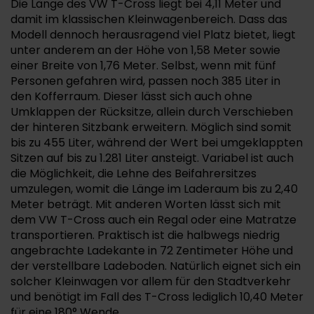
Die Länge des VW T-Cross liegt bei 4,11 Meter und
damit im klassischen Kleinwagenbereich. Dass das
Modell dennoch herausragend viel Platz bietet, liegt
unter anderem an der Höhe von 1,58 Meter sowie
einer Breite von 1,76 Meter. Selbst, wenn mit fünf
Personen gefahren wird, passen noch 385 Liter in
den Kofferraum. Dieser lässt sich auch ohne
Umklappen der Rücksitze, allein durch Verschieben
der hinteren Sitzbank erweitern. Möglich sind somit
bis zu 455 Liter, während der Wert bei umgeklappten
Sitzen auf bis zu 1.281 Liter ansteigt. Variabel ist auch
die Möglichkeit, die Lehne des Beifahrersitzes
umzulegen, womit die Länge im Laderaum bis zu 2,40
Meter beträgt. Mit anderen Worten lässt sich mit
dem VW T-Cross auch ein Regal oder eine Matratze
transportieren. Praktisch ist die halbwegs niedrig
angebrachte Ladekante in 72 Zentimeter Höhe und
der verstellbare Ladeboden. Natürlich eignet sich ein
solcher Kleinwagen vor allem für den Stadtverkehr
und benötigt im Fall des T-Cross lediglich 10,40 Meter
für eine 180° Wende.