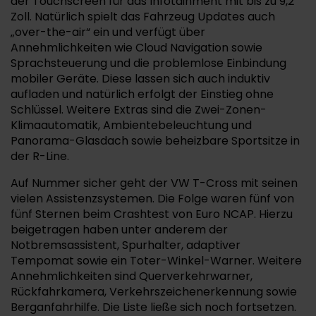
der Touchscreen für das Infotainment mit bis zu 9,2
Zoll. Natürlich spielt das Fahrzeug Updates auch
„over-the-air“ ein und verfügt über
Annehmlichkeiten wie Cloud Navigation sowie
Sprachsteuerung und die problemlose Einbindung
mobiler Geräte. Diese lassen sich auch induktiv
aufladen und natürlich erfolgt der Einstieg ohne
Schlüssel. Weitere Extras sind die Zwei-Zonen-
Klimaautomatik, Ambientebeleuchtung und
Panorama-Glasdach sowie beheizbare Sportsitze in
der R-Line.
Auf Nummer sicher geht der VW T-Cross mit seinen
vielen Assistenzsystemen. Die Folge waren fünf von
fünf Sternen beim Crashtest von Euro NCAP. Hierzu
beigetragen haben unter anderem der
Notbremsassistent, Spurhalter, adaptiver
Tempomat sowie ein Toter-Winkel-Warner. Weitere
Annehmlichkeiten sind Querverkehrwarner,
Rückfahrkamera, Verkehrszeichenerkennung sowie
Berganfahrhilfe. Die Liste ließe sich noch fortsetzen.