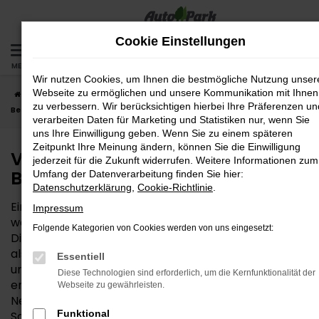
Zum
Hauptinhalt
Cookie Einstellungen
springen
MENÜ
Wir nutzen Cookies, um Ihnen die bestmögliche Nutzung unser
Webseite zu ermöglichen und unsere Kommunikation mit Ihnen
Startseite
Ingolstadt
VW
VW T-Cross
VW T-Cross Neuwagen –
zu verbessern. Wir berücksichtigen hierbei Ihre Präferenzen un
Bestqualität für Ingolstadt
verarbeiten Daten für Marketing und Statistiken nur, wenn Sie
uns Ihre Einwilligung geben. Wenn Sie zu einem späteren
Zeitpunkt Ihre Meinung ändern, können Sie die Einwilligung
VW T-Cross Neuwagen –
jederzeit für die Zukunft widerrufen. Weitere Informationen zum
Bestqualität für Ingolstadt
Umfang der Datenverarbeitung finden Sie hier:
Datenschutzerklärung
,
Cookie-Richtlinie
.
Ein VW T-Cross Neuwagen ist eine vortreffliche Wahl,
Impressum
wenn es um das passende Auto für Ingolstadt geht.
Folgende Kategorien von Cookies werden von uns eingesetzt:
Dieses Modell überzeugt sowohl durch sein Design
als auch durch die sprichwörtlich „inneren Werte“
Essentiell
und wird von unserem Autohaus uneingeschränkt
Diese Technologien sind erforderlich, um die Kernfunktionalität der
empfohlen. Wer sich für einen VW T-Cross
Webseite zu gewährleisten.
Neuwagen entscheidet, kann die einzelnen Details
Funktional
Schritt für Schritt festlegen und entscheidet, mit