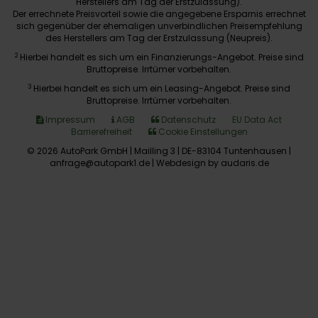
Herstellers am Tag der Erstzulassung).
Der errechnete Preisvorteil sowie die angegebene Ersparnis errechnet
sich gegenüber der ehemaligen unverbindlichen Preisempfehlung
des Herstellers am Tag der Erstzulassung (Neupreis).
2
Hierbei handelt es sich um ein Finanzierungs-Angebot. Preise sind
Bruttopreise. Irrtümer vorbehalten.
3
Hierbei handelt es sich um ein Leasing-Angebot. Preise sind
Bruttopreise. Irrtümer vorbehalten.
Impressum
AGB
Datenschutz
EU Data Act
Barrierefreiheit
Cookie Einstellungen
© 2026 AutoPark GmbH | Mailling 3 | DE-83104 Tuntenhausen |
anfrage@autopark1.de |
Webdesign by audaris.de