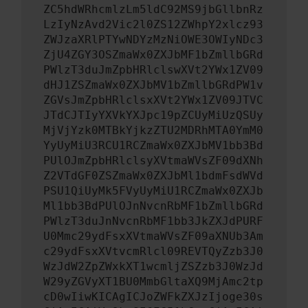
ZC5hdWRhcmlzLm5ldC92MS9jbGllbnRz
LzIyNzAvd2Vic2l0ZS12ZWhpY2xlcz93
ZWJzaXRlPTYwNDYzMzNiOWE3OWIyNDc3
ZjU4ZGY3OSZmaWx0ZXJbMF1bZmllbGRd
PWlzT3duJmZpbHRlclswXVt2YWx1ZV09
dHJ1ZSZmaWx0ZXJbMV1bZmllbGRdPW1v
ZGVsJmZpbHRlclsxXVt2YWx1ZV09JTVC
JTdCJTIyYXVkYXJpc19pZCUyMiUzQSUy
MjVjYzk0MTBkYjkzZTU2MDRhMTA0YmM0
YyUyMiU3RCU1RCZmaWx0ZXJbMV1bb3Bd
PUlOJmZpbHRlclsyXVtmaWVsZF09dXNh
Z2VTdGF0ZSZmaWx0ZXJbMl1bdmFsdWVd
PSU1QiUyMk5FVyUyMiU1RCZmaWx0ZXJb
Ml1bb3BdPUlOJnNvcnRbMF1bZmllbGRd
PWlzT3duJnNvcnRbMF1bb3JkZXJdPURF
U0Mmc29ydFsxXVtmaWVsZF09aXNUb3Am
c29ydFsxXVtvcmRlcl09REVTQyZzb3J0
WzJdW2ZpZWxkXT1wcmljZSZzb3J0WzJd
W29yZGVyXT1BU0MmbGltaXQ9MjAmc2tp
cD0wIiwKICAgICJoZWFkZXJzIjoge30s