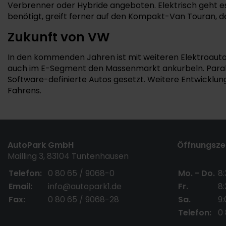
Verbrenner oder Hybride angeboten. Elektrisch geht es m
benötigt, greift ferner auf den Kompakt-Van Touran, de
Zukunft von VW
In den kommenden Jahren ist mit weiteren Elektroauto
auch im E-Segment den Massenmarkt ankurbeln. Paralle
Software-definierte Autos gesetzt. Weitere Entwicklun
Fahrens.
AutoPark GmbH
Öffnungszei
Mailling 3, 83104 Tuntenhausen
Telefon:
0 80 65 / 9068-0
Mo. - Do.
8:
Email:
info@autopark1.de
Fr.
8:
Fax:
0 80 65 / 9068-28
Sa.
9:
Telefon:
0