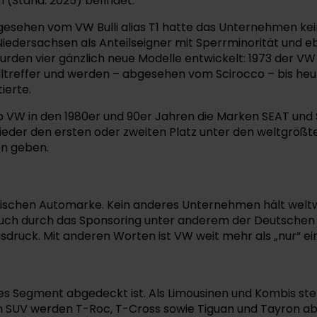
 (Stand: 2025) befindet.
gesehen vom VW Bulli alias T1 hatte das Unternehmen ke
edersachsen als Anteilseigner mit Sperrminorität und eb
wurden vier gänzlich neue Modelle entwickelt: 1973 der V
Volltreffer und werden – abgesehen vom Scirocco – bis he
ierte.
VW in den 1980er und 90er Jahren die Marken SEAT und Šk
der den ersten oder zweiten Platz unter den weltgrößte
en geben.
heimischen Automarke. Kein anderes Unternehmen hält welt
 auch durch das Sponsoring unter anderem der Deutschen
usdruck. Mit anderen Worten ist VW weit mehr als „nur“ e
des Segment abgedeckt ist. Als Limousinen und Kombis ste
An SUV werden T-Roc, T-Cross sowie Tiguan und Tayron ab