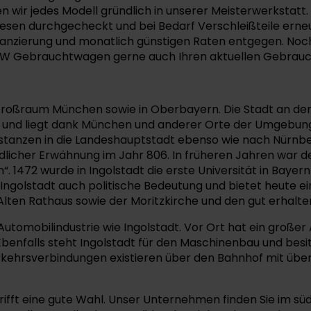
en wir jedes Modell gründlich in unserer Meisterwerkstat
iesen durchgecheckt und bei Bedarf Verschleißteile erne
nanzierung und monatlich günstigen Raten entgegen. Noc
n VW Gebrauchtwagen gerne auch Ihren aktuellen Gebrau
m Großraum München sowie in Oberbayern. Die Stadt an de
nd liegt dank München und anderer Orte der Umgebung i
 Distanzen in die Landeshauptstadt ebenso wie nach Nürnb
dlicher Erwähnung im Jahr 806. In früheren Jahren war d
. 1472 wurde in Ingolstadt die erste Universität in Baye
Ingolstadt auch politische Bedeutung und bietet heute ein
Alten Rathaus sowie der Moritzkirche und den gut erhalt
 Automobilindustrie wie Ingolstadt. Vor Ort hat ein große
 Ebenfalls steht Ingolstadt für den Maschinenbau und besi
Verkehrsverbindungen existieren über den Bahnhof mit üb
rifft eine gute Wahl. Unser Unternehmen finden Sie im sü