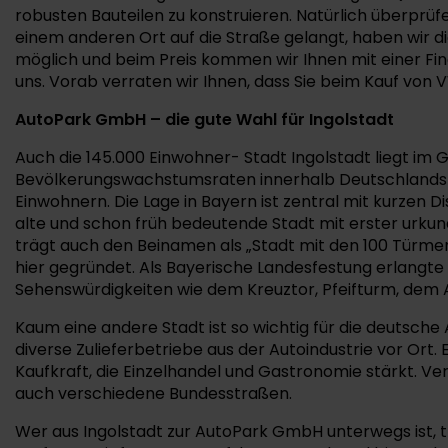
robusten Bauteilen zu konstruieren. Natürlich überprüf
einem anderen Ort auf die Straße gelangt, haben wir d
möglich und beim Preis kommen wir Ihnen mit einer Fi
uns. Vorab verraten wir Ihnen, dass Sie beim Kauf vo
AutoPark GmbH – die gute Wahl für Ingolstadt
Auch die 145.000 Einwohner- Stadt Ingolstadt liegt i
Bevölkerungswachstumsraten innerhalb Deutschlands u
Einwohnern. Die Lage in Bayern ist zentral mit kurzen
alte und schon früh bedeutende Stadt mit erster urkun
trägt auch den Beinamen als „Stadt mit den 100 Türmen“
hier gegründet. Als Bayerische Landesfestung erlangte 
Sehenswürdigkeiten wie dem Kreuztor, Pfeifturm, dem 
Kaum eine andere Stadt ist so wichtig für die deutsche
diverse Zulieferbetriebe aus der Autoindustrie vor Ort.
Kaufkraft, die Einzelhandel und Gastronomie stärkt. 
auch verschiedene Bundesstraßen.
Wer aus Ingolstadt zur AutoPark GmbH unterwegs ist, t