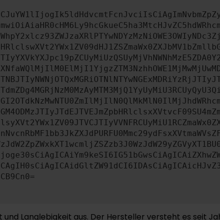
ICJuYW1lIjogIk5ldHdvcmtFcnJvciIsCiAgImNvbmZpZ
cmwiOiAiaHR0cHM6Ly9hcGkueC5ha3MtcHJvZC5hdWRhc
ZWhpY2xlcz93ZWJzaXRlPTYwNDYzMzNiOWE3OWIyNDc3Z
bHRlclswXVt2YWx1ZV09dHJ1ZSZmaWx0ZXJbMV1bZmllb
JTIyYXVkYXJpc19pZCUyMiUzQSUyMjVhNWNhMzE5ZDA0Y
aXNfaWQlMjIlM0ElMjI1YjgzZTM3NzhhOWE1MjMwMjUwM
JTNBJTIyNWNjOTQxMGRiOTNlNTYwNGExMDRiYzRjJTIyJ
ZTdmZDg4MGRjNzM0MzAyMTM3MjQ1YyUyMiU3RCUyQyU3Q
OGI2OTdkNzMwNTU0ZmIlMjIlN0QlMkMlN0IlMjJhdWRhc
MGM4ODMzJTIyJTdEJTVEJmZpbHRlclsxXVtvcF09SU4mZ
clsyXVt2YWx1ZV09JTVCJTIyVVNFRCUyMiU1RCZmaWx0Z
JnNvcnRbMF1bb3JkZXJdPURFU0Mmc29ydFsxXVtmaWVsZ
WzJdW2ZpZWxkXT1wcmljZSZzb3J0WzJdW29yZGVyXT1BU
Ijoge30sCiAgICAiYm9keSI6IG51bGwsCiAgICAiZXhwZ
ICAgIH0sCiAgICAidGltZW91dCI6IDAsCiAgICAicHJvZ
ICB9Cn0=
nd Langlebigkeit aus. Der Hersteller versteht es seit Ja