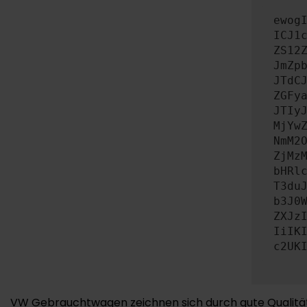
ewog
ICJ1
ZS12
JmZp
JTdC
ZGFy
JTIy
MjYw
NmM2
ZjMz
bHRl
T3du
b3J0
ZXJz
IiIK
c2UK
VW Gebrauchtwagen zeichnen sich durch gute Qualität u