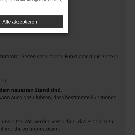
rfolgen und um Anzeigen zu schalten,
Alle akzeptieren
mmter Seiten verhindern. Funktioniert die Seite in
en.
f dem neuesten Stand sind.
rn kann auch dazu führen, dass bestimmte Funktionen
e uns bitte. Wir werden versuchen, das Problem zu
hlersuche zu unterstützen: