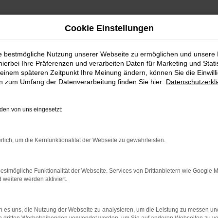
Cookie Einstellungen
ie bestmögliche Nutzung unserer Webseite zu ermöglichen und unsere
hierbei Ihre Präferenzen und verarbeiten Daten für Marketing und Stati
en für Ingolstadt
einem späteren Zeitpunkt Ihre Meinung ändern, können Sie die Einwillig
en zum Umfang der Datenverarbeitung finden Sie hier:
Datenschutzerkl
n VW Gebrauchtwagen für I
en von uns eingesetzt:
obilität in Ingolstadt auf ein neues Level heben, sind vi
ler Partner rund ums Autos. Seit 1992 dreht sich bei un
rlich, um die Kernfunktionalität der Webseite zu gewährleisten.
n Kundinnen und Kunden aus Ingolstadt und Umgebung un
s durch zahlreiche Auszeichnungen und Bestnoten in TÜV-
estmögliche Funktionalität der Webseite. Services von Drittanbietern wie Google 
eitere werden aktiviert.
 es uns, die Nutzung der Webseite zu analysieren, um die Leistung zu messen u