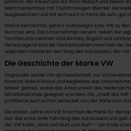
entfernt. Wir freuen uns auf Ihren Besuch und bieten Ih
Mehrmarkenhaus mit Topfahrzeugen diverser Hersteller,
ausgezeichnet und hat sich auch in Tests als sehr gut o
Global betrachtet, gehört Volkswagen bzw. VW zu den
Nummer eins. Das Unternehmen vereint neben der eig
Tochterunternehmen sind Bentley, Bugatti und Lamborgh
Herausragend sind die Verkaufszahlen innerhalb der S
Legenden markieren den Weg des Autobauers, der mit d
Die Geschichte der Marke VW
Gegründet wurde VW als Gesellschaft zur Vorbereitung 
Porsche federführend und begleitete das Unternehmen
Wiese“ gebaut, wobei das Areal unweit des niedersächs
Mittellandkanals geeignet erschien. Die „Stadt des K
profitierte auch schon seinerzeit von der Nähe zum S
Die ersten Jahre von VW brachten die Pläne für den spä
war das erste zivile Fahrzeug des Autobauers und galt 
der VW Käfer „läuft und läuft und läuft“ – am Ende stand