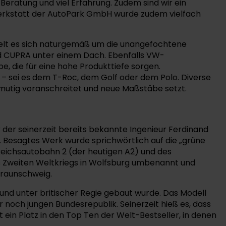
 Beratung und viel Erfahrung. Zudem sind wir ein
 Werkstatt der AutoPark GmbH wurde zudem vielfach
delt es sich naturgemäß um die unangefochtene
d CUPRA unter einem Dach. Ebenfalls VW-
, die für eine hohe Produkttiefe sorgen.
– sei es dem T-Roc, dem Golf oder dem Polo. Diverse
mutig voranschreitet und neue Maßstäbe setzt.
 der seinerzeit bereits bekannte Ingenieur Ferdinand
Besagtes Werk wurde sprichwörtlich auf die „grüne
Reichsautobahn 2 (der heutigen A2) und des
es Zweiten Weltkriegs in Wolfsburg umbenannt und
Braunschweig.
 und unter britischer Regie gebaut wurde. Das Modell
 noch jungen Bundesrepublik. Seinerzeit hieß es, dass
t ein Platz in den Top Ten der Welt-Bestseller, in denen