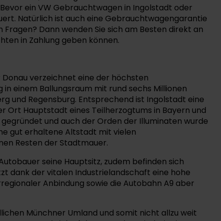
t. Bevor ein VW Gebrauchtwagen in Ingolstadt oder
uert. Natürlich ist auch eine Gebrauchtwagengarantie
h Fragen? Dann wenden Sie sich am Besten direkt an
chten in Zahlung geben können.
r Donau verzeichnet eine der höchsten
n einem Ballungsraum mit rund sechs Millionen
erg und Regensburg. Entsprechend ist Ingolstadt eine
er Ort Hauptstadt eines Teilherzogtums in Bayern und
rn gegründet und auch der Orden der Illuminaten wurde
e gut erhaltene Altstadt mit vielen
enen Resten der Stadtmauer.
r Autobauer seine Hauptsitz, zudem befinden sich
tzt dank der vitalen Industrielandschaft eine hohe
erregionaler Anbindung sowie die Autobahn A9 aber
dlichen Münchner Umland und somit nicht allzu weit