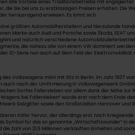
nen alle Vorteile eines Traditionsbetriebs mit engagierter
 die Sie bei uns zu erstklassigen Preisen erhalten. Die
der herausragend erwiesen. Es lohnt sich.
 drei größten Automobilherstellern und hierzulande han
enen Marke auch Audi und Porsche sowie Škoda, SEAT un
ini und natürlich verschiedene Automobilzulieferbetriebe
egmente, die nahezu alle von einem VW dominiert werden 
er ID-Serie nun auch auf dem Feld der Elektromobilität 
des Volkswagens mbH mit Sitz in Berlin. Im Jahr 1937 war
 auch nach der Umfirmierung in Volkswagenwerk GmbH. 
ischen Dorfes Fallersleben vor allem dank der Nähe zur 
dF-Wagens bei Fallersleben“ wurde erst nach dem Ende d
tahlwerk Salzgitter sowie den Großstädten Hannover und 
teren Käfer hervor, der allerdings erst nach Kriegsende
als Symbol für das so genannte „Wirtschaftswunder“ in der
 die Zahl von 21,5 Millionen verkauften Einheiten und somi