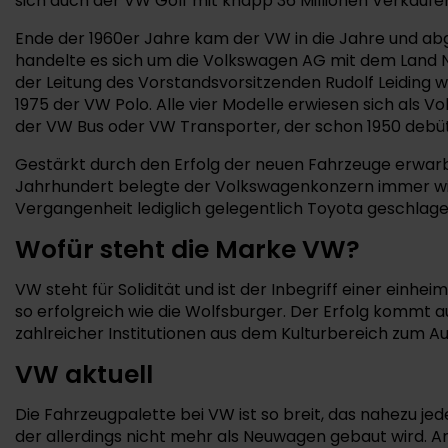
sich auch der VW Golf mit knapp 36 Millionen Verkäufen
Ende der 1960er Jahre kam der VW in die Jahre und ab
handelte es sich um die Volkswagen AG mit dem Land Ni
der Leitung des Vorstandsvorsitzenden Rudolf Leiding 
1975 der VW Polo. Alle vier Modelle erwiesen sich als 
der VW Bus oder VW Transporter, der schon 1950 debüt
Gestärkt durch den Erfolg der neuen Fahrzeuge erwarb 
Jahrhundert belegte der Volkswagenkonzern immer wie
Vergangenheit lediglich gelegentlich Toyota geschlag
Wofür steht die Marke VW?
VW steht für Solidität und ist der Inbegriff einer ein
so erfolgreich wie die Wolfsburger. Der Erfolg kommt
zahlreicher Institutionen aus dem Kulturbereich zum A
VW aktuell
Die Fahrzeugpalette bei VW ist so breit, das nahezu je
der allerdings nicht mehr als Neuwagen gebaut wird. 