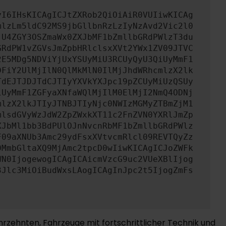
yI6IHsKICAgICJtZXRob2QiOiAiR0VUIiwKICAg
mlzLm5ldC92MS9jbGllbnRzLzIyNzAvd2Vic2l0
jU4ZGY3OSZmaWx0ZXJbMF1bZmllbGRdPWlzT3du
GRdPW1vZGVsJmZpbHRlclsxXVt2YWx1ZV09JTVC
2E5MDg5NDViYjUxYSUyMiU3RCUyQyU3QiUyMmF1
DFiY2UlMjIlN0QlMkMlN0IlMjJhdWRhcmlzX2lk
TdEJTJDJTdCJTIyYXVkYXJpc19pZCUyMiUzQSUy
iUyMmF1ZGFyaXNfaWQlMjIlM0ElMjI2NmQ4ODNj
mlzX2lkJTIyJTNBJTIyNjc0NWIzMGMyZTBmZjM1
mlsdGVyWzJdW2ZpZWxkXT11c2FnZVN0YXRlJmZp
XJbMl1bb3BdPUlOJnNvcnRbMF1bZmllbGRdPWlz
F09aXNUb3Amc29ydFsxXVtvcmRlcl09REVTQyZz
0MmbGltaXQ9MjAmc2tpcD0wIiwKICAgICJoZWFk
WN0IjogewogICAgICAicmVzcG9uc2VUeXBlIjog
3Jlc3MiOiBudWxsLAogICAgInJpc2t5IjogZmFs
hrzehnten, Fahrzeuge mit fortschrittlicher Technik und