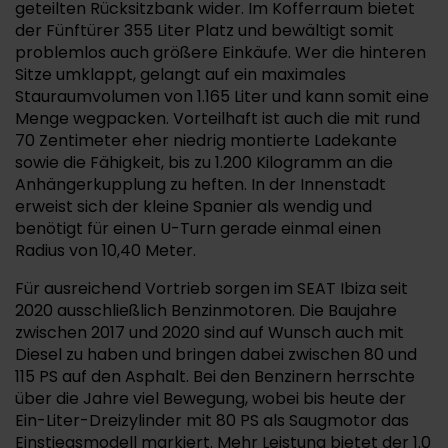
geteilten Rücksitzbank wider. Im Kofferraum bietet
der Fünftürer 355 Liter Platz und bewältigt somit
problemlos auch größere Einkäufe. Wer die hinteren
Sitze umklappt, gelangt auf ein maximales
Stauraumvolumen von 1.165 Liter und kann somit eine
Menge wegpacken. Vorteilhaft ist auch die mit rund
70 Zentimeter eher niedrig montierte Ladekante
sowie die Fähigkeit, bis zu 1.200 Kilogramm an die
Anhängerkupplung zu heften. In der Innenstadt
erweist sich der kleine Spanier als wendig und
benötigt für einen U-Turn gerade einmal einen
Radius von 10,40 Meter.
Für ausreichend Vortrieb sorgen im SEAT Ibiza seit
2020 ausschließlich Benzinmotoren. Die Baujahre
zwischen 2017 und 2020 sind auf Wunsch auch mit
Diesel zu haben und bringen dabei zwischen 80 und
115 PS auf den Asphalt. Bei den Benzinern herrschte
über die Jahre viel Bewegung, wobei bis heute der
Ein-Liter-Dreizylinder mit 80 PS als Saugmotor das
Einstiegsmodell markiert. Mehr Leistung bietet der 1.0