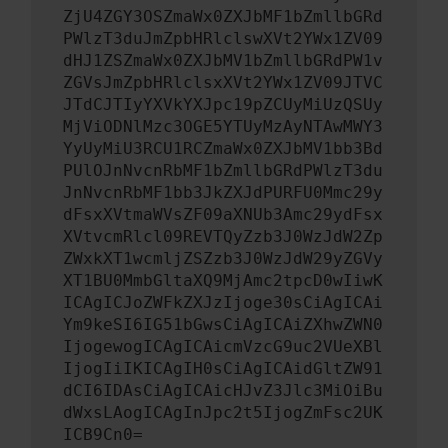
ZjU4ZGY3OSZmaWx0ZXJbMF1bZmllbGRd
PWlzT3duJmZpbHRlclswXVt2YWx1ZV09
dHJ1ZSZmaWx0ZXJbMV1bZmllbGRdPW1v
ZGVsJmZpbHRlclsxXVt2YWx1ZV09JTVC
JTdCJTIyYXVkYXJpc19pZCUyMiUzQSUy
MjViODNlMzc3OGE5YTUyMzAyNTAwMWY3
YyUyMiU3RCU1RCZmaWx0ZXJbMV1bb3Bd
PUlOJnNvcnRbMF1bZmllbGRdPWlzT3du
JnNvcnRbMF1bb3JkZXJdPURFU0Mmc29y
dFsxXVtmaWVsZF09aXNUb3Amc29ydFsx
XVtvcmRlcl09REVTQyZzb3J0WzJdW2Zp
ZWxkXT1wcmljZSZzb3J0WzJdW29yZGVy
XT1BU0MmbGltaXQ9MjAmc2tpcD0wIiwK
ICAgICJoZWFkZXJzIjoge30sCiAgICAi
Ym9keSI6IG51bGwsCiAgICAiZXhwZWN0
IjogewogICAgICAicmVzcG9uc2VUeXBl
IjogIiIKICAgIH0sCiAgICAidGltZW91
dCI6IDAsCiAgICAicHJvZ3Jlc3MiOiBu
dWxsLAogICAgInJpc2t5IjogZmFsc2UK
ICB9Cn0=