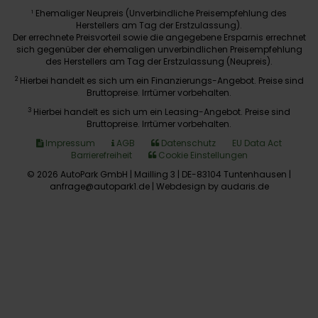
Ehemaliger Neupreis (Unverbindliche Preisempfehlung des
1
Herstellers am Tag der Erstzulassung).
Der errechnete Preisvorteil sowie die angegebene Ersparnis errechnet
sich gegenüber der ehemaligen unverbindlichen Preisempfehlung
des Herstellers am Tag der Erstzulassung (Neupreis).
2
Hierbei handelt es sich um ein Finanzierungs-Angebot. Preise sind
Bruttopreise. Irrtümer vorbehalten.
3
Hierbei handelt es sich um ein Leasing-Angebot. Preise sind
Bruttopreise. Irrtümer vorbehalten.
Impressum
AGB
Datenschutz
EU Data Act
Barrierefreiheit
Cookie Einstellungen
© 2026 AutoPark GmbH | Mailling 3 | DE-83104 Tuntenhausen |
anfrage@autopark1.de |
Webdesign by audaris.de