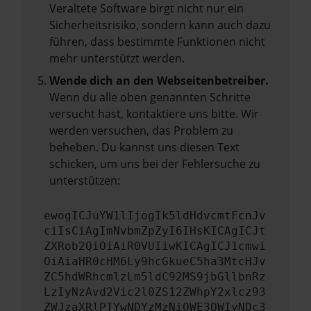
Veraltete Software birgt nicht nur ein
Sicherheitsrisiko, sondern kann auch dazu
führen, dass bestimmte Funktionen nicht
mehr unterstützt werden.
Wende dich an den Webseitenbetreiber.
Wenn du alle oben genannten Schritte
versucht hast, kontaktiere uns bitte. Wir
werden versuchen, das Problem zu
beheben. Du kannst uns diesen Text
schicken, um uns bei der Fehlersuche zu
unterstützen:
ewogICJuYW1lIjogIk5ldHdvcmtFcnJv
ciIsCiAgImNvbmZpZyI6IHsKICAgICJt
ZXRob2QiOiAiR0VUIiwKICAgICJ1cmwi
OiAiaHR0cHM6Ly9hcGkueC5ha3MtcHJv
ZC5hdWRhcmlzLm5ldC92MS9jbGllbnRz
LzIyNzAvd2Vic2l0ZS12ZWhpY2xlcz93
ZWJzaXRlPTYwNDYzMzNiOWE3OWIyNDc3