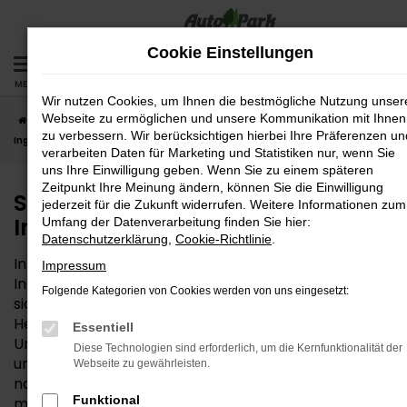
Zum
Hauptinhalt
Cookie Einstellungen
springen
MENÜ
Wir nutzen Cookies, um Ihnen die bestmögliche Nutzung unser
Webseite zu ermöglichen und unsere Kommunikation mit Ihnen
Startseite
Ingolstadt
Seat
Seat Ibiza – die gute Wahl für
zu verbessern. Wir berücksichtigen hierbei Ihre Präferenzen un
Ingolstadt
verarbeiten Daten für Marketing und Statistiken nur, wenn Sie
uns Ihre Einwilligung geben. Wenn Sie zu einem späteren
Zeitpunkt Ihre Meinung ändern, können Sie die Einwilligung
Seat Ibiza – die gute Wahl für
jederzeit für die Zukunft widerrufen. Weitere Informationen zum
Ingolstadt
Umfang der Datenverarbeitung finden Sie hier:
Datenschutzerklärung
,
Cookie-Richtlinie
.
Interesse an einem Seat Ibiza? Für Ihre Mobilität in
Impressum
Ingolstadt und Umgebung ist dieses Fahrzeug ganz
Folgende Kategorien von Cookies werden von uns eingesetzt:
sicher eine gute Wahl. Die Qualität steht beim
Hersteller Seat außer Frage und zeigt sich in vollem
Essentiell
Umfang auch im Ibiza. Hinzu kommt ein fairer Preis
Diese Technologien sind erforderlich, um die Kernfunktionalität der
und die Vielseitigkeit, die dieses Modell so passend für
Webseite zu gewährleisten.
nahezu alle Anforderungen in der Region Ingolstadt
Funktional
macht. Die AutoPark GmbH ist als Mehrmarkenhaus